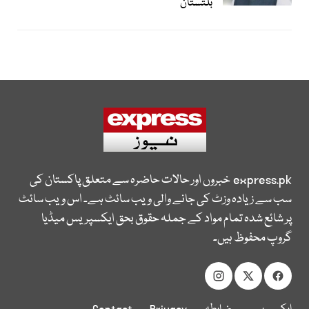
بلتستان
express.pk
خبروں اور حالات حاضرہ سے متعلق پاکستان کی
سب سے زیادہ وزٹ کی جانے والی ویب سائٹ ہے۔ اس ویب سائٹ
پر شائع شدہ تمام مواد کے جملہ حقوق بحق ایکسپریس میڈیا
گروپ محفوظ ہیں۔