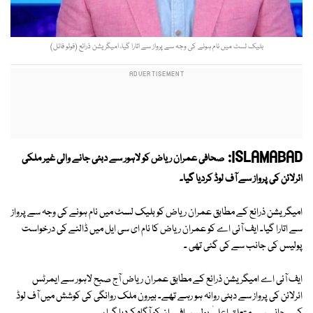
بلیک لسٹ میں نام ہونے کی وجہ سے پرواز سے اتارا گیا، امیگریشن ذرائع (فوٹو فائل)
ISLAMABAD:
صحافی عمران ریاض کو لاہور سے دبئی جانے والی غیر ملکی
ائرلائن کی پرواز سے آف لوڈ کردیا گیا۔
امیگریشن ذرائع کے مطابق عمران ریاض کو بلیک لسٹ میں نام ہونے کی وجہ سے پرواز
سے اتارا گیا۔ ایف آئی اے کو عمران ریاض کا نام ای سی ایل میں ڈالنے کی درخواست
پولیس کی جانب سے کی گئی تھی ۔
ایف آئی اے امیگریشن ذرائع کے مطابق عمران ریاض آج صبح لاہور سے ایمرٹس
ائرلائن کی پرواز سے دبئی روانہ ہو رہے تھے۔ بیرون ملک روانگی کی کوشش میں آف لوڈ