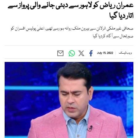
عمران ریاض کو لاہور سے دبئی جانے والی پرواز سے
اتار دیا گیا
صحافی غیر ملکی ائرلائن سے بیرون ملک روانہ ہو رہے تھے، اعلیٰ پولیس افسران کو
صورتحال سے آگاہ کردیا گیا
ویب ڈیسک
July 15, 2022