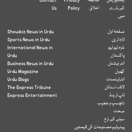
ایکسپریس
ضابطہ
Privacy
Contact
کے بارے
اخلاق
Policy
Us
میں
صفحۂ اول
Showbiz News in Urdu
تازہ ترین
Sports News in Urdu
غزہ لہو لہو
International News in
پاکستان
Urdu
انٹر نیشنل
Business News in Urdu
کھیل
Urdu Magazine
انٹرٹینمنٹ
Urdu Blogs
لائف اسٹائل
The Express Tribune
ٹاپ ٹرینڈ
Express Entertainment
دلچسپ و عجیب
صحت
سونے کے نرخ
پیٹرولیم مصنوعات کی قیمتیں