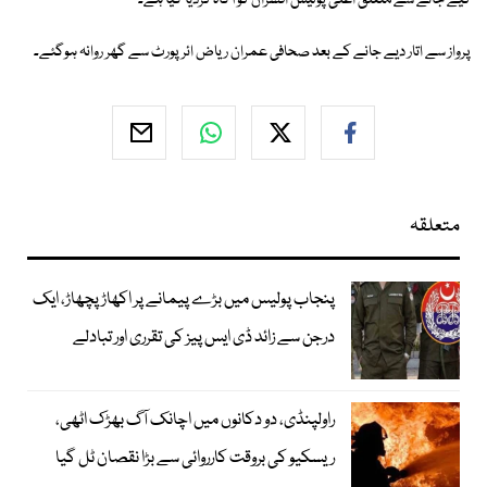
کیے جانے سے متعلق اعلیٰ پولیس افسران کو آگاہ کردیا گیا ہے۔
پرواز سے اتار دیے جانے کے بعد صحافی عمران ریاض ائر پورٹ سے گھر روانہ ہوگئے۔
متعلقہ
پنجاب پولیس میں بڑے پیمانے پر اکھاڑ پچھاڑ، ایک
درجن سے زائد ڈی ایس پیز کی تقرری اور تبادلے
راولپنڈی، دو دکانوں میں اچانک آگ بھڑک اٹھی،
ریسکیو کی بروقت کارروائی سے بڑا نقصان ٹل گیا