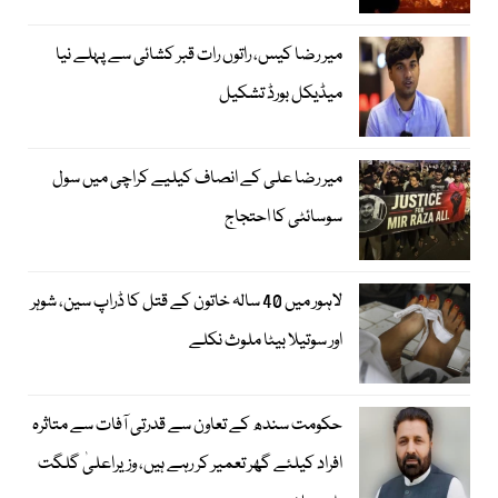
میر رضا کیس، راتوں رات قبر کشائی سے پہلے نیا
میڈیکل بورڈ تشکیل
میر رضا علی کے انصاف کیلیے کراچی میں سول
سوسائٹی کا احتجاج
لاہور میں 40 سالہ خاتون کے قتل کا ڈراپ سین، شوہر
اور سوتیلا بیٹا ملوث نکلے
حکومت سندھ کے تعاون سے قدرتی آفات سے متاثرہ
افراد کیلئے گھر تعمیر کر رہے ہیں، وزیراعلیٰ گلگت