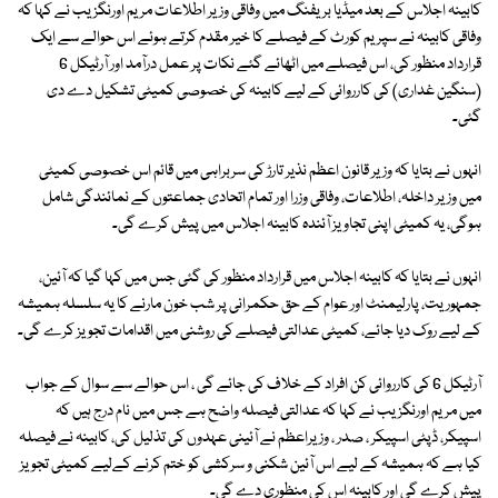
کابینہ اجلاس کے بعد میڈیا بریفنگ میں وفاقی وزیر اطلاعات مریم اورنگزیب نے کہا کہ
وفاقی کابینہ نے سپریم کورٹ کے فیصلے کا خیر مقدم کرتے ہوئے اس حوالے سے ایک
قرارداد منظور کی، اس فیصلے میں اٹھائے گئے نکات پر عمل درآمد اور آرٹیکل 6
(سنگین غداری) کی کارروائی کے لیے کابینہ کی خصوصی کمیٹی تشکیل دے دی
گئی۔
انہوں نے بتایا کہ وزیر قانون اعظم نذیر تارڑ کی سربراہی میں قائم اس خصوصی کمیٹی
میں وزیر داخلہ، اطلاعات، وفاقی وزرا اور تمام اتحادی جماعتوں کے نمائندگی شامل
ہوگی، یہ کمیٹی اپنی تجاویز آئندہ کابینہ اجلاس میں پیش کرے گی۔
انہوں نے بتایا کہ کابینہ اجلاس میں قرارداد منظور کی گئی جس میں کہا گیا کہ آئین،
جمہوریت، پارلیمنٹ اور عوام کے حق حکمرانی پر شب خون مارنے کا یہ سلسلہ ہمیشہ
کے لیے روک دیا جائے، کمیٹی عدالتی فیصلے کی روشنی میں اقدامات تجویز کرے گی۔
آرٹیکل 6 کی کارروائی کن افراد کے خلاف کی جائے گی ، اس حوالے سے سوال کے جواب
میں مریم اورنگزیب نے کہا کہ عدالتی فیصلہ واضح ہے جس میں نام درج ہیں کہ
اسپیکر، ڈپٹی اسپیکر ، صدر ، وزیراعظم نے آئینی عہدوں کی تذلیل کی، کابینہ نے فیصلہ
کیا ہے کہ ہمیشہ کے لیے اس آئین شکنی و سرکشی کو ختم کرنے کےلیے کمیٹی تجویز
پیش کرے گی اور کابینہ اس کی منظوری دے گی۔