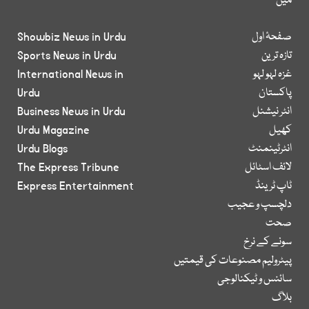
میں
صفحۂ اول
Showbiz News in Urdu
تازہ ترین
Sports News in Urdu
غزہ لہو لہو
International News in
پاکستان
Urdu
انٹر نیشنل
Business News in Urdu
کھیل
Urdu Magazine
انٹرٹینمنٹ
Urdu Blogs
لائف اسٹائل
The Express Tribune
ٹاپ ٹرینڈ
Express Entertainment
دلچسپ و عجیب
صحت
سونے کے نرخ
پیٹرولیم مصنوعات کی قیمتیں
سائنس و ٹیکنالوجی
بلاگ