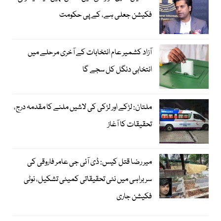
فکیشن جعلی ہے، کے پی حکومت
آزاد کشمیر عام انتخابات کے آخری مرحلے میں
انتخابی دنگل کل سجے گا
ملتان: لڑکے اور لڑکی کی لاشیں ملنے کا مقدمہ درج،
تحقیقات کا آغاز
میر رضا قتل کیس: ڈی آئی جی عامر فاروقی کی
سربراہی میں نئی تحقیقاتی کمیٹی تشکیل، نوٹی
فکیشن جاری