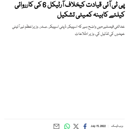
پی ٹی آئی قیادت کیخلاف آرٹیکل 6 کی کارروائی
کیلئے کابینہ کمیٹی تشکیل
عدالتی فیصلے میں واضح ہے کہ اسپیکر، ڈپٹی اسپیکر ، صدر ، وزیراعظم نے آئینی
عہدوں کی تذلیل کی، وزیر اطلاعات
ویب ڈیسک
July 15, 2022