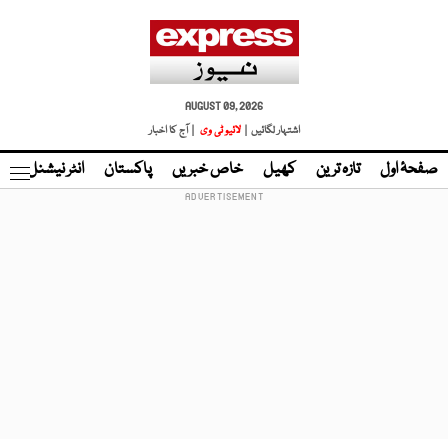
AUGUST 09, 2026
اشتہار لگائیں |
لائیو ٹی وی
| آج کا اخبار
صفحۂ اول
تازہ ترین
کھیل
خاص خبریں
پاکستان
انٹر نیشنل
ٹا