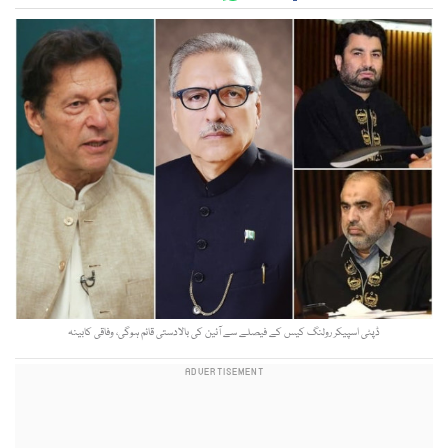
ڈپٹی اسپیکر رولنگ کیس کے فیصلے سے آئین کی بالادستی قائم ہوگی، وفاقی کابینہ