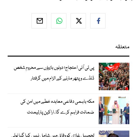
متعلقہ
پی ٹی آئی احتجاج؛ دونوں بازوؤں سے محروم شخص
ڈنڈے و پتھر مارنے کے الزام میں گرفتار
مکہ باہمی دفاعی معاہدہ خطے میں امن کی
ضمانت فراہم کرے گا، اراکین پارلیمنٹ
تحصیل غازی کو وفاق میں شامل نہیں کیا گیا نوٹی