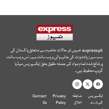
express.pk
خبروں اور حالات حاضرہ سے متعلق پاکستان کی
سب سے زیادہ وزٹ کی جانے والی ویب سائٹ ہے۔ اس ویب سائٹ
پر شائع شدہ تمام مواد کے جملہ حقوق بحق ایکسپریس میڈیا
گروپ محفوظ ہیں۔
ایکسپریس
ضابطہ
Privacy
Contact
کے بارے
اخلاق
Policy
Us