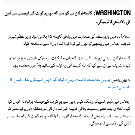
WASHINGTON:
کابینہ ارکان نے کہا ہے کہ سپریم کورٹ کے فیصلے سے آئین
کی بالادستی قائم ہوگی۔
اسلام آباد میں وزیراعظم کی صدارت میں وفاقی کابینہ کا اجلاس ہوا۔ وزیراعظم شہباز
شریف اجلاس میں پہنچے تو انہوں نے فردا فردا تمام وزراء سے مصافحہ کیا۔
کابینہ ارکان نے آئی ایم ایف کے ساتھ کامیاب مذاکرات پر مبارک باد دی، تو وزیراعظم
شہباز شریف نے ان سے کہا کہ اللہ کرے آئی ایم ایف کے ساتھ یہ آخری معاہدہ ہو۔
یہ بھی پڑھیں:
بیرونی مداخلت کا ثبوت نہیں دکھایا گیا، ڈپٹی اسپیکر رولنگ کیس کا
تفصیلی فیصلہ
اجلاس میں ڈپٹی اسپیکر رولنگ کیس میں سپریم کورٹ کے فیصلہ پر تبادلہ خیال کیا
گیا۔ اتحادی جماعتوں سمیت وفاقی کابینہ کے تمام ارکان نے متفقہ طور پر فیصلے کو
سراہتے ہوئے اسے تاریخی قرار دیا۔ کابینہ ارکان نے کہا کہ سپریم کورٹ کے فیصلے سے
آئین کی بالادستی قائم ہوگی۔