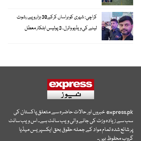
کراچی: شہری کو ہراساں کرکے30 ہزارروپے رشوت
لینے کی ویڈیو وائرل، 3 پولیس اہلکار معطل
express.pk
خبروں اور حالات حاضرہ سے متعلق پاکستان کی
سب سے زیادہ وزٹ کی جانے والی ویب سائٹ ہے۔ اس ویب سائٹ
پر شائع شدہ تمام مواد کے جملہ حقوق بحق ایکسپریس میڈیا
گروپ محفوظ ہیں۔