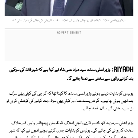
سرکاری یا نجی املاک کو نقصان پہنچانے والوں کے خلاف سخت کارروائی کی جائے گی، مراد علی شاہ
RIYADH:
وزیر اعلیٰ سندھ سید مراد علی شاہ نے کہا ہے کہ شہر قائد کی سڑکیں
بند کرانے والوں سے سختی سے نمٹا جائے گا۔
پولیس کو ہدایت دیتے ہوئے وزیر اعلیٰ سندھ کا کہنا تھا کہ کراچی کی کوئی بھی سڑک
بند نہیں ہونی چاہیے۔ اگر شرپسند عناصر کوئی بھی سڑک بند کرنے کی کوشش کریں تو
ان سے سختی کے ساتھ نمٹا جائے۔
وزیر اعلیٰ نے مزید کہا کہ سرکاری یا نجی املاک کو نقصان پہنچانے والوں کے خلاف
سخت کارروائی کی جائے گی۔ پولیس کو ہدایات جاری کرتے ہوئے انہوں نے کہا کہ شہر