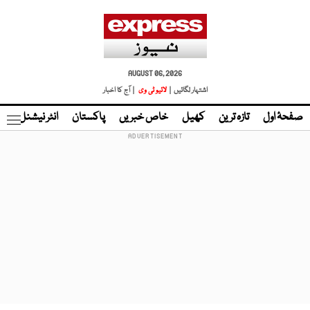
AUGUST 06, 2026
اشتہار لگائیں |
لائیو ٹی وی
| آج کا اخبار
صفحۂ اول
تازہ ترین
کھیل
خاص خبریں
پاکستان
انٹر نیشنل
ٹا