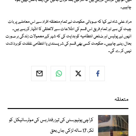
میں افواہیں گردش کررہی ہیں کہ سڑکیں بند کردی جائیں گی،ایسا بالکل نہیں ہونا
چاہیے۔
مراد علی شاہ نے کہا کہ صوبائی حکومت نے تمام متعلقہ افراد سے اس معاملے پر بات
چیت کی ہے اور تمام فریق اس قسم کی اطلاعات سے لاتعلقی کا اظہار کررہے ہیں۔
انہوں نے پولیس اور ضلعی انتظامیہ کو ہدایت کی کہ شہر کے معمولات زندگی ہر صورت
بحال رہنے چاہییں۔ حکومت کسی بھی قسم کی شرپسندی یا انتظامی غفلت کو برداشت
نہیں کرے گی۔
متعلقہ
کراچی یونیورسٹی کی تیز رفتار بس کی موٹرسائیکل کو
ٹکر، 17 سالہ لڑکی جاں بحق