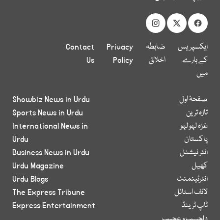
ایکسپریس
ضابطہ
Privacy
Contact
کے بارے
اخلاق
Policy
Us
میں
صفحۂ اول
Showbiz News in Urdu
تازہ ترین
Sports News in Urdu
غزہ لہو لہو
International News in
پاکستان
Urdu
انٹر نیشنل
Business News in Urdu
کھیل
Urdu Magazine
انٹرٹینمنٹ
Urdu Blogs
لائف اسٹائل
The Express Tribune
ٹاپ ٹرینڈ
Express Entertainment
دلچسپ و عجیب