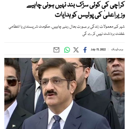
کراچی کی کوئی سڑک بند نہیں ہونی چاہیے
وزیراعلیٰ کی پولیس کو ہدایات
شہر کے معمولات زندگی ہر صورت بحال رہنے چاہییں، حکومت شرپسندی یا انتظامی
غفلت برداشت نہیں کرے گی
ویب ڈیسک
July 15, 2022