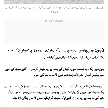
چینی پولیس نے دیوار پر چپکے مچھر کے اندر موجود انسانی خون کے ڈی این اے سےاصل مجرم گرفتار کرلیا ہے۔
فوٹو: فائل
لاہور:
چینی پولیس نے دیوار پر پیسے گئے خون بھرے مچھر پر تفتیش کرکے ملزم
پکڑا اور اب اس نے اپنے جرم کا اعتراف بھی کرلیا ہے۔
چین میں ایک اپارٹمنٹ میں ڈکیتی کے بعد دیوار پر بھینچ کر مارے گئے مچھرکے خون
سے پولیس اصل مجرم تک پہنچنے میں کامیاب ہوگئی ہے۔
اگرچہ یہ ایک فلمی منظر لگتا ہے لیکن ٓصوبے فیوجیان کے شہر فیوزاؤ کی بلند عمارت
ایک فلیٹ میں چوری کی واردات ہوئی۔ پولیس نے جائے وقوعہ کے جائزے میں دیگر
اشیا کے ساتھ دیوار پر مارےگئے ایک مچھر کو دیکھا جس کا خون بظاہر تازہ تھا۔