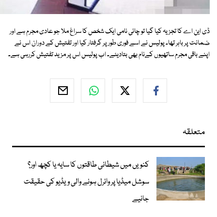
ڈی این اے کا تجزیہ کیا گیا تو چائی نامی ایک شخص کا سراغ ملا جو عادی مجرم ہے اور
ضمانت پر باہر تھا۔ پولیس نے اسے فوری طور پر گرفتار کیا اور تفتیش کے دوران اس نے
اپنے باقی مجرم ساتھیوں کےنام بھی بتادیئے۔ اب پولیس اس پر مزید تفتیش کررہی ہے۔
متعلقہ
کنویں میں شیطانی طاقتوں کا سایہ یا کچھ اور؟
سوشل میڈیا پر وائرل ہونے والی ویڈیو کی حقیقت
جانیے