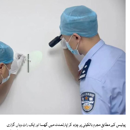
پولیس کے مطابق مجرم بالکونی پر چڑھ کر اپارٹمنٹ میں گھسا اور ایک رات وہاں گزاری