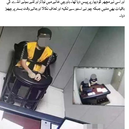
اور اسی نے مچھر کو دیوار پر پیس دیا تھا۔ باورچی خانے میں نوڈلز اور تلے ہوئے انڈے کی
باقیات بھی ملیں جبکہ چور نے اسٹور سے تکیہ اور لحاف نکالا اورجاتے وقت بستر پر چھوڑ
دیا۔