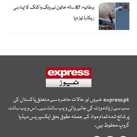
برطانیہ: 97 سالہ خاتون نے وِنگ واکنگ کا اپنا ہی
ریکارڈ توڑ دیا
express.pk
خبروں اور حالات حاضرہ سے متعلق پاکستان کی
سب سے زیادہ وزٹ کی جانے والی ویب سائٹ ہے۔ اس ویب سائٹ
پر شائع شدہ تمام مواد کے جملہ حقوق بحق ایکسپریس میڈیا
گروپ محفوظ ہیں۔