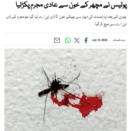
پولیس نے مچھر کے خون سے عادی مجرم پکڑلیا
چوری کے بعد اپارٹمنٹ کی دیوار سے چپکے خون کا ڈی این اے لیا گیا جو مجرم کے ڈی
این اے سے میچ کرگیا
ویب ڈیسک
July 16, 2022