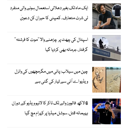
ایک ماہ تک بغیر دھلائی استعمال ہونے والی منفرد
ٹی شرٹ متعارف، کمپنی کا حیران کن دعویٰ
اسپتال کی چھت پر چڑھنے والا ’’موت کا فرشتہ‘‘
گرفتار، جرمانہ بھی کردیا گیا
چین میں سیلاب: پانی میں مگرمچھوں کی وائرل
ویڈیو اے آئی سے تیار کی گئی ہے
6 لاکھ فالوورز والے ٹک ٹاکر کا لائیو ویڈیو کے دوران
بہیمانہ قتل، سوشل میڈیا پر کہرام مچ گیا