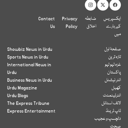
ایکسپریس
ضابطہ
Privacy
Contact
کے بارے
اخلاق
Policy
Us
میں
صفحۂ اول
Showbiz News in Urdu
تازہ ترین
Sports News in Urdu
غزہ لہو لہو
International News in
پاکستان
Urdu
انٹر نیشنل
Business News in Urdu
کھیل
Urdu Magazine
انٹرٹینمنٹ
Urdu Blogs
لائف اسٹائل
The Express Tribune
ٹاپ ٹرینڈ
Express Entertainment
دلچسپ و عجیب
صحت