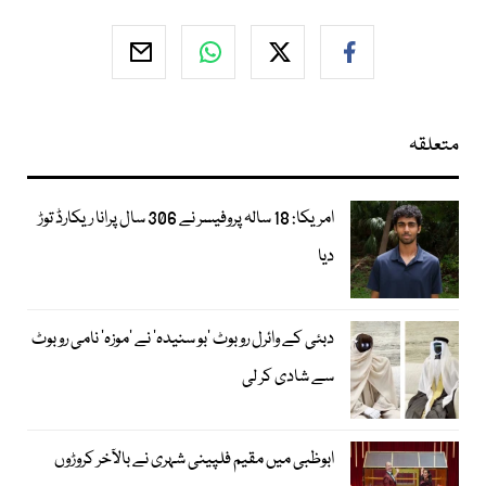
متعلقہ
امریکا: 18 سالہ پروفیسر نے 306 سال پرانا ریکارڈ توڑ
دیا
دبئی کے وائرل روبوٹ ’بو سنیدہ‘ نے ’موزہ‘ نامی روبوٹ
سے شادی کر لی
ابوظبی میں مقیم فلپینی شہری نے بالآخر کروڑوں