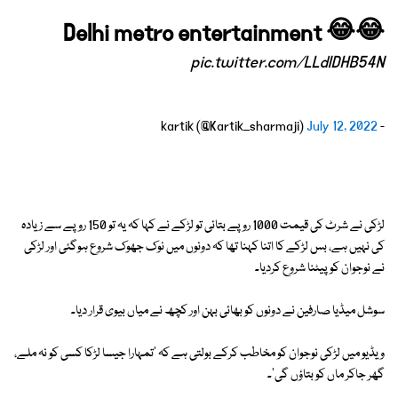
Delhi metro entertainment 😂😂
pic.twitter.com/LLdIDHB54N
July 12, 2022
- kartik (@Kartik_sharmaji)
لڑکی نے شرٹ کی قیمت 1000 روپے بتائی تو لڑکے نے کہا کہ یہ تو 150 روپے سے زیادہ
کی نہیں ہے، بس لڑکے کا اتنا کہنا تھا کہ دونوں میں نوک جھوک شروع ہوگئی اور لڑکی
نے نوجوان کو پیٹنا شروع کردیا۔
سوشل میڈیا صارفین نے دونوں کو بھائی بہن اور کچھ نے میاں بیوی قرار دیا۔
ویڈیو میں لڑکی نوجوان کو مخاطب کرکے بولتی ہے کہ 'تمہارا جیسا لڑکا کسی کو نہ ملے،
گھر جاکر ماں کو بتاؤں گی'۔