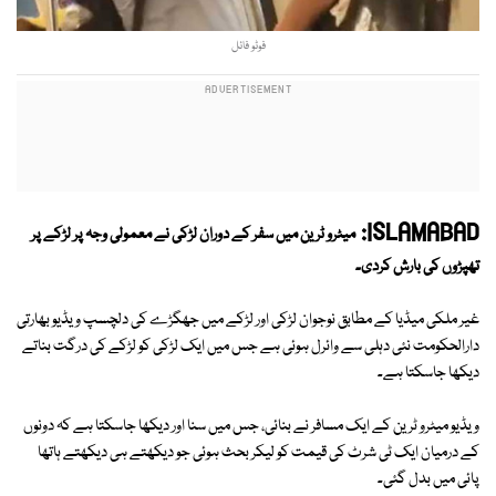
فوٹو فائل
ISLAMABAD:
میٹرو ٹرین میں سفر کے دوران لڑکی نے معمولی وجہ پر لڑکے پر
تھپڑوں کی بارش کردی۔
غیر ملکی میڈیا کے مطابق نوجوان لڑکی اور لڑکے میں جھگڑے کی دلچسپ ویڈیو بھارتی
دارالحکومت نئی دہلی سے وائرل ہوئی ہے جس میں ایک لڑکی کو لڑکے کی درگت بناتے
دیکھا جاسکتا ہے۔
ویڈیو میٹرو ٹرین کے ایک مسافر نے بنائی، جس میں سنا اور دیکھا جاسکتا ہے کہ دونوں
کے درمیان ایک ٹی شرٹ کی قیمت کو لیکر بحث ہوئی جو دیکھتے ہی دیکھتے ہاتھا
پائی میں بدل گئی۔