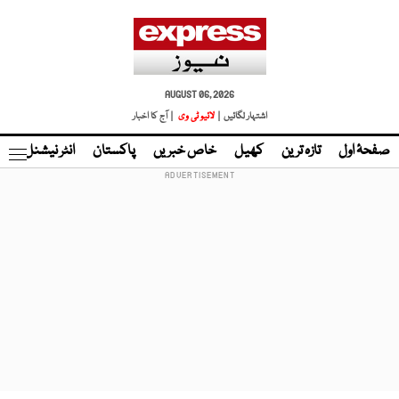
AUGUST 06, 2026
اشتہار لگائیں |
لائیو ٹی وی
| آج کا اخبار
صفحۂ اول
تازہ ترین
کھیل
خاص خبریں
پاکستان
انٹر نیشنل
ٹا