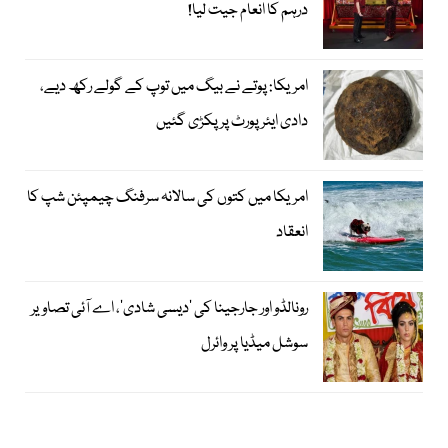
درہم کا انعام جیت لیا!
امریکا: پوتے نے بیگ میں توپ کے گولے رکھ دیے،
دادی ایئرپورٹ پر پکڑی گئیں
امریکا میں کتوں کی سالانہ سرفنگ چیمپئن شپ کا
انعقاد
رونالڈو اور جارجینا کی ’دیسی شادی‘، اے آئی تصاویر
سوشل میڈیا پر وائرل