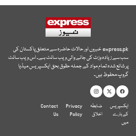
express.pk
خبروں اور حالات حاضرہ سے متعلق پاکستان کی
سب سے زیادہ وزٹ کی جانے والی ویب سائٹ ہے۔ اس ویب سائٹ
پر شائع شدہ تمام مواد کے جملہ حقوق بحق ایکسپریس میڈیا
گروپ محفوظ ہیں۔
ایکسپریس
ضابطہ
Privacy
Contact
کے بارے
اخلاق
Policy
Us
میں