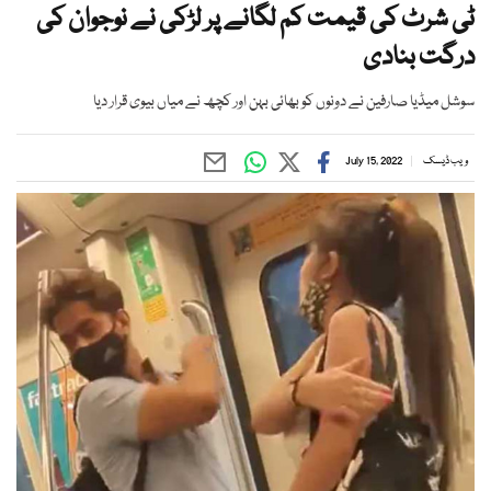
ٹی شرٹ کی قیمت کم لگانے پر لڑکی نے نوجوان کی
درگت بنادی
سوشل میڈیا صارفین نے دونوں کو بھائی بہن اور کچھ نے میاں بیوی قرار دیا
ویب ڈیسک
July 15, 2022