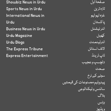
صفحۂ اول
Showbiz News in Urdu
تازہ ترین
Sports News in Urdu
غزہ لہو لہو
International News in
پاکستان
Urdu
انٹر نیشنل
Business News in Urdu
کھیل
Urdu Magazine
انٹرٹینمنٹ
Urdu Blogs
لائف اسٹائل
The Express Tribune
ٹاپ ٹرینڈ
Express Entertainment
دلچسپ و عجیب
صحت
سونے کے نرخ
پیٹرولیم مصنوعات کی قیمتیں
سائنس و ٹیکنالوجی
بلاگ
بزنس
ویڈیوز