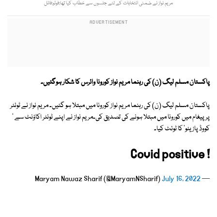
مریم نواز نے ضمنی انتخابات کے لئے جلسوں سے خطاب کیا تھا:فوٹو:فائل
پاکستان مسلم لیگ (ن) کی رہنما مریم نواز کورونا وائرس کا شکار ہوگئیں۔
پاکستان مسلم لیگ (ن) کی رہنما مریم نواز کورونا میں مبتلا ہو گئیں۔ مریم نواز نے ٹوئٹر
پرپیغام میں کورونا میں مبتلا ہونے کی تصدیق کی۔مریم نواز نے اپنے ٹوئٹر اکاؤنٹ سے '
کووڈ پازیٹو' کا ٹوئٹ کیا۔
Covid positive !
July 16, 2022
— Maryam Nawaz Sharif (@MaryamNSharif)