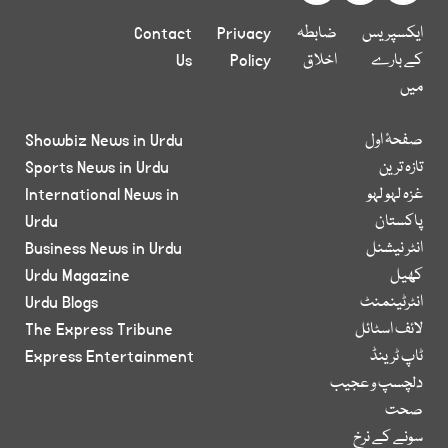
ایکسپریس
ضابطہ
Privacy
Contact
کے بارے
اخلاق
Policy
Us
میں
صفحۂ اول
Showbiz News in Urdu
تازہ ترین
Sports News in Urdu
غزہ لہو لہو
International News in
پاکستان
Urdu
انٹر نیشنل
Business News in Urdu
کھیل
Urdu Magazine
انٹرٹینمنٹ
Urdu Blogs
لائف اسٹائل
The Express Tribune
ٹاپ ٹرینڈ
Express Entertainment
دلچسپ و عجیب
صحت
سونے کے نرخ