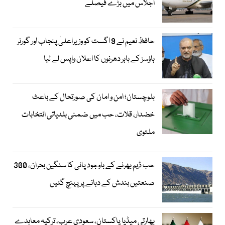
اجلاس میں بڑے فیصلے
حافظ نعیم نے 9 اگست کو وزیراعلیٰ پنجاب اور گورنر
ہاؤسز کے باہر دھرنوں کا اعلان واپس لے لیا
بلوچستان؛ امن و امان کی صورتحال کے باعث
خضدار، قلات، حب میں ضمنی بلدیاتی انتخابات
ملتوی
حب ڈیم بھرنے کے باوجود پانی کا سنگین بحران، 300
صنعتیں بندش کے دہانے پر پہنچ گئیں
بھارتی میڈیا پاکستان، سعودی عرب، ترکیہ معاہدے