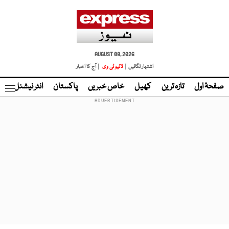
AUGUST 08, 2026
اشتہار لگائیں |
لائیو ٹی وی
| آج کا اخبار
صفحۂ اول
تازہ ترین
کھیل
خاص خبریں
پاکستان
انٹر نیشنل
ٹا