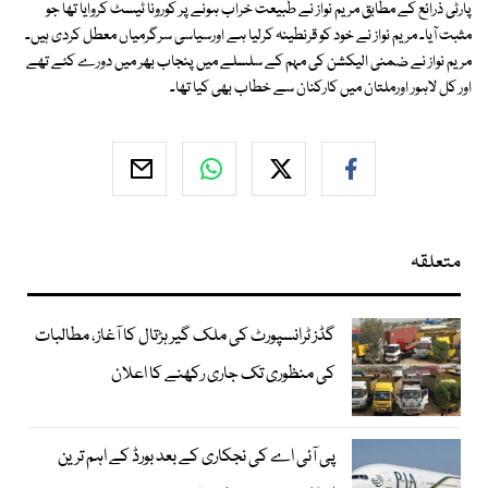
پارٹی ذرائع کے مطابق مریم نواز نے طبیعت خراب ہونے پر کورونا ٹیسٹ کروایا تھا جو
مثبت آیا۔ مریم نواز نے خود کو قرنطینہ کرلیا ہے اورسیاسی سرگرمیاں معطل کردی ہیں۔
مریم نواز نے ضمنی الیکشن کی مہم کے سلسلے میں پنجاب بھر میں دورے کئے تھے
اور کل لاہور اورملتان میں کارکنان سے خطاب بھی کیا تھا۔
متعلقہ
گڈز ٹرانسپورٹ کی ملک گیر ہڑتال کا آغاز، مطالبات
کی منظوری تک جاری رکھنے کا اعلان
پی آئی اے کی نجکاری کے بعد بورڈ کے اہم ترین