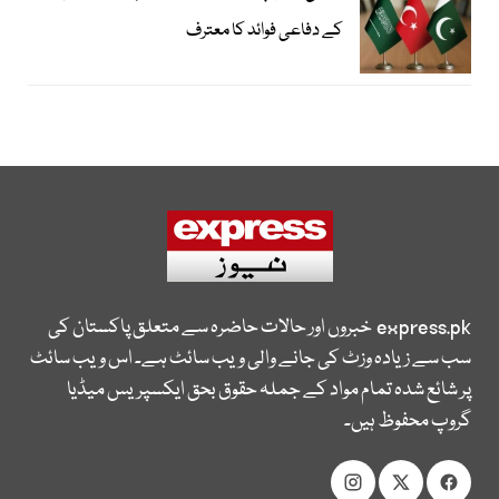
کے دفاعی فوائد کا معترف
express.pk
خبروں اور حالات حاضرہ سے متعلق پاکستان کی
سب سے زیادہ وزٹ کی جانے والی ویب سائٹ ہے۔ اس ویب سائٹ
پر شائع شدہ تمام مواد کے جملہ حقوق بحق ایکسپریس میڈیا
گروپ محفوظ ہیں۔