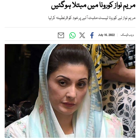
مریم نواز کورونا میں مبتلا ہوگئیں
مریم نواز نے کورونا ٹیسٹ مثبت آنے پرخود کو قرنطینہ کرلیا
ویب ڈیسک
July 16, 2022