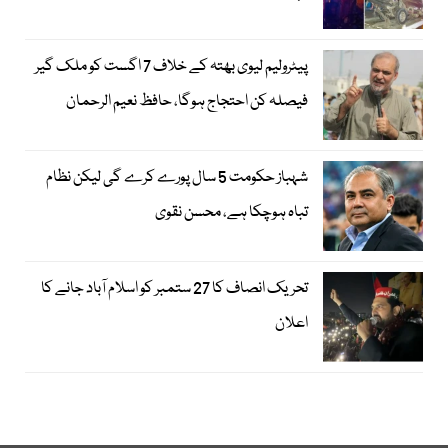
پیٹرولیم لیوی بھتہ کے خلاف 7 اگست کو ملک گیر
فیصلہ کن احتجاج ہوگا، حافظ نعیم الرحمان
شہباز حکومت 5 سال پورے کرے گی لیکن نظام
تباہ ہوچکا ہے، محسن نقوی
تحریک انصاف کا 27 ستمبر کو اسلام آباد جانے کا
اعلان