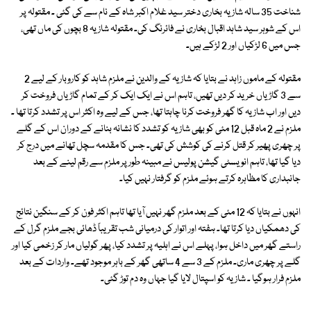
شناخت 35 سالہ شازیہ بخاری دختر سید غلام اکبر شاہ کے نام سے کی گئی ۔ مقتولہ پر
اس کے شوہر سید شاہد اقبال بخاری نے فائرنگ کی۔ مقتولہ شازیہ 8 بچوں کی ماں تھی،
جس میں 6 لڑکیاں اور 2 لڑکے ہیں۔
مقتولہ کے ماموں زاہد نے بتایا کہ شازیہ کے والدین نے ملزم شاہد کو کاروبار کے لیے 2
سے 3 گاڑیاں خرید کر دیں تھیں، تاہم اس نے ایک ایک کر کے تمام گاڑیاں فروخت کر
دیں اور اب شازیہ کا گھر فروخت کرنا چاہتا تھا، جس کے لیے وہ اکثر اس پر تشدد کرتا تھا ۔
ملزم نے 2 ماہ قبل 12 مئی کو بھی شازیہ کو تشدد کا نشانہ بنانے کے دوران اس کے گلے
پر چھری پھیر کر قتل کرنے کی کوشش کی تھی۔ جس کا مقدمہ سچل تھانے میں درج کر
دیا گیا تھا، تاہم انویسٹی گیشن پولیس نے مبینہ طور پر ملزم سے رقم لینے کے بعد
جانبداری کا مظاہرہ کرتے ہوئے ملزم کو گرفتار نہیں کیا۔
انہوں نے بتایا کہ 12 مئی کے بعد ملزم گھر نہیں آیا تھا تاہم اکثر فون کر کے سنگین نتائج
کی دھمکیاں دیا کرتا تھا۔ ہفتہ اور اتوار کی درمیانی شب تقریباً ڈھائی بجے ملزم گرل کے
راستے گھر میں داخل ہوا، پہلے اس نے اہلیہ پر تشدد کیا، پھر گولیاں مار کر زخمی کیا اور
گلے پر چھری ماری۔ ملزم کے 3 سے 4 ساتھی گھر کے باہر موجود تھے۔ واردات کے بعد
ملزم فرار ہوگیا ۔ شازیہ کو اسپتال لایا گیا جہاں وہ دم توڑ گئی۔