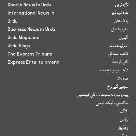
تازہ ترین
Sports News in Urdu
غزہ لہو لہو
International News in
پاکستان
Urdu
انٹر نیشنل
Business News in Urdu
کھیل
Urdu Magazine
انٹرٹینمنٹ
Urdu Blogs
لائف اسٹائل
The Express Tribune
ٹاپ ٹرینڈ
Express Entertainment
دلچسپ و عجیب
صحت
سونے کے نرخ
پیٹرولیم مصنوعات کی قیمتیں
سائنس و ٹیکنالوجی
بلاگ
بزنس
ویڈیوز