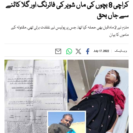
کراچی 8 بچوں کی ماں شوہر کی فائرنگ اور گلا کاٹنے
سے جاں بحق
ملزم نے 2 ماہ قبل بھی حملہ کیا تھا، جس پر پولیس نے غفلت برتی تھی، مقتولہ کے
ماموں کا بیان
ویب ڈیسک
July 17, 2022