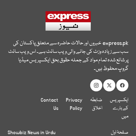
express.pk
خبروں اور حالات حاضرہ سے متعلق پاکستان کی
سب سے زیادہ وزٹ کی جانے والی ویب سائٹ ہے۔ اس ویب سائٹ
پر شائع شدہ تمام مواد کے جملہ حقوق بحق ایکسپریس میڈیا
گروپ محفوظ ہیں۔
ایکسپریس
ضابطہ
Privacy
Contact
کے بارے
اخلاق
Policy
Us
میں
صفحۂ اول
Showbiz News in Urdu