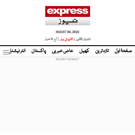
AUGUST 06, 2026
اشتہار لگائیں |
لائیو ٹی وی
| آج کا اخبار
صفحۂ اول
تازہ ترین
کھیل
خاص خبریں
پاکستان
انٹر نیشنل
ٹا