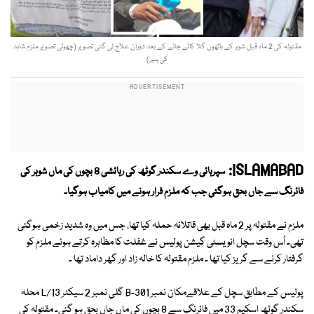
مقتولہ کی 2 ماہ قبل شوہر کے ہاتھوں گلا کاٹے جانے کے بعد دوران علاج لی گئی تصویر (چھوٹی تصویر ملزم شاہد
کی ہے)
ISLAMABAD:
سپرہائی وے سکندر گوٹھ کی رہائشی 8 بچوں کی ماں شوہر کی
فائرنگ سے جاں بحق ہوگئی جب کہ ملزم فرار ہونے میں کامیاب ہوگیا۔
ملزم نے مقتولہ پر 2 ماہ قبل بھی قاتلانہ حملہ کیا تھا، جس میں وہ شدید زخمی ہوگئی
تھی۔ اُس وقت سچل انویسٹی گیشن پولیس نے غفلت کا مظاہرہ کرتے ہوئے ملزم کو
گرفتار کرنے سے گریز کیا تھا ۔ ملزم مقتولہ کا خالہ زاد اور گھر داماد تھا ۔
پولیس کے مطابق سچل کے علاقےمکان نمبر B-301 گلی نمبر 2 سیکٹر L/13 محلہ
سکندر گوٹھ اسکیم 33 میں فائرنگ سے 8 بچوں کی ماں جاں بحق ہو گئی۔ مقتولہ کی