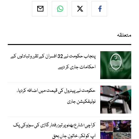
متعلقہ
پنجاب حکومت نے 32 افسران کے تقرر و تبادلوں کے
احکامات جاری کر دیے
حکومت نے پیٹرول کی قیمت میں اضافہ کردیا،
نوٹیفکیشن جاری
کراچی؛ شارع بھٹو پر تیز رفتار گاڑی کی سوزوکی پک
اپ کو ٹکر، خاتون جاں بحق