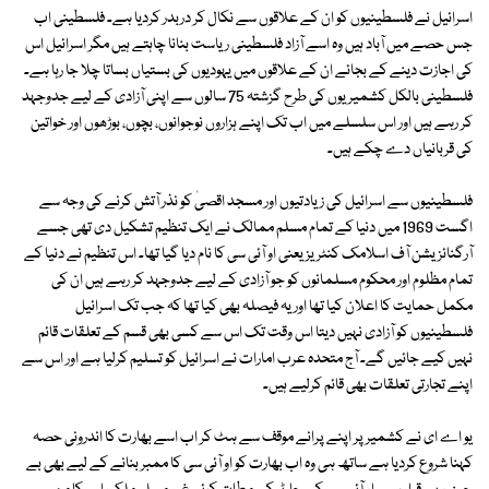
اسرائیل نے فلسطینیوں کو ان کے علاقوں سے نکال کر دربدر کردیا ہے۔ فلسطینی اب
جس حصے میں آباد ہیں وہ اسے آزاد فلسطینی ریاست بنانا چاہتے ہیں مگر اسرائیل اس
کی اجازت دینے کے بجائے ان کے علاقوں میں یہودیوں کی بستیاں بساتا چلا جا رہا ہے۔
فلسطینی بالکل کشمیریوں کی طرح گزشتہ 75 سالوں سے اپنی آزادی کے لیے جدوجہد
کر رہے ہیں اور اس سلسلے میں اب تک اپنے ہزاروں نوجوانوں، بچوں، بوڑھوں اور خواتین
کی قربانیاں دے چکے ہیں۔
فلسطینیوں سے اسرائیل کی زیادتیوں اور مسجد اقصیٰ کو نذر آتش کرنے کی وجہ سے
اگست 1969 میں دنیا کے تمام مسلم ممالک نے ایک تنظیم تشکیل دی تھی جسے
آرگنائزیشن آف اسلامک کنٹریز یعنی او آئی سی کا نام دیا گیا تھا۔ اس تنظیم نے دنیا کے
تمام مظلوم اور محکوم مسلمانوں کو جو آزادی کے لیے جدوجہد کر رہے ہیں ان کی
مکمل حمایت کا اعلان کیا تھا اور یہ فیصلہ بھی کیا تھا کہ جب تک اسرائیل
فلسطینیوں کو آزادی نہیں دیتا اس وقت تک اس سے کسی بھی قسم کے تعلقات قائم
نہیں کیے جائیں گے۔ آج متحدہ عرب امارات نے اسرائیل کو تسلیم کرلیا ہے اور اس سے
اپنے تجارتی تعلقات بھی قائم کرلیے ہیں۔
یو اے ای نے کشمیر پر اپنے پرانے موقف سے ہٹ کر اب اسے بھارت کا اندرونی حصہ
کہنا شروع کردیا ہے ساتھ ہی وہ اب بھارت کو او آئی سی کا ممبر بنانے کے لیے بھی بے