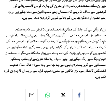
چین و بے قرار ہے۔ او آئی سی کے چارٹر کے مطابق کوئی غیر مسلم ملک اس کا ممبر
نہیں بن سکتا۔ متحدہ عرب امارات اور بحرین کی بھارت کو اس کا ممبر بنانے کی
کوششوں سے صاف ظاہر ہے کہ مسلمان اپنے نصب العین سے ہٹ چکے ہیں اور وہ
اپنے مظلوم اور محکوم بھائیوں کے بجائے غیروں کو ترجیح دے رہے ہیں۔
اول تو او آئی سی کے چارٹر کے مطابق تمام مسلمانوں کا فرض ہے کہ وہ محکوم
مسلمانوں کو سامراجی ممالک سے آزادی دلائیں اگر وہ اسے بھی نہیں مانتے تو کم سے
کم قرآن پاک میں مظلوم اور محکوم آزادی کے طلب گار مسلمانوں کو سامراجی ممالک
کے ظلم سے نجات دلانے کے لیے کہا گیا ہے اس پر ہی عمل کریں تو فلسطینیوں اور
کشمیریوں کو اسرائیل اور بھارت کے ظلم و ستم سے بچایا جاسکتا ہے مگر اب مسلمان
دنیاوی رنگ میں رنگ چکے ہیں انھیں صرف اپنا مفاد عزیز ہے اور مظلوم و محکوم
مسلمانوں سے کوئی ہمدردی نہیں ہے چنانچہ اسی وجہ سے آج عالم اسلام عجیب
کشمکش کا شکار ہے۔ بڑی طاقتوں نے ہمیں مغلوب کرلیا ہے اور ہم ان کا چارہ بن کر رہ
گئے ہیں۔