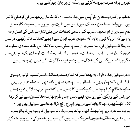
غیروں پر نہ صرف بھروسہ کرتے ہیں بلکہ ان پر جان چھڑکتے ہیں۔
وہ غیروں کے دوست بن کر آپس میں ایک دوسرے کو نقصان پہنچانے کی کوشش کرتے
ہیں۔ اس وقت مسلمان ممالک میں آپس میں نفرت اور غیروں سے محبت کا رجحان
عام ہے۔ایران اور سعودی عرب کے باہمی تعلقات میں بھی تناؤ ہے، اس کی اصل وجہ
یہ ہے کہ امریکا نہیں چاہتا کہ سعودی عرب ایران سے اچھے تعلقات قائم رکھے۔ دراصل
امریکا کو اسرائیل کی وجہ سے ایران سے پرخاش ہے۔ حالانکہ اس وقت سعودی حکومت
عراق کے ذریعے ایران سے تعلقات سدھارنے کے لیے مذاکرات کو جاری رکھنا چاہتی ہے
مگر چونکہ امریکا اس کے خلاف ہے چنانچہ یہ مذاکرات آگے نہیں بڑھ پا رہے ہیں۔
ادھر اسرائیل ایک طرف یہ چاہتا ہے کہ تمام مسلم ممالک اسے تسلیم کرلیں دوسری
طرف اس کا وہ پلان بھی مسلمانوں سے پوشیدہ نہیں کہ وہ پورے عالم عرب پر اپنی
حکومت قائم کرنا چاہتا ہے کیونکہ اس کا دعویٰ ہے کہ تمام عرب علاقے قدیم زمانے
میں اس کے بزرگوں کے زیر سایہ تھے۔ بس جس طرح بھارت افغانستان سے لے کر برما
تک اکھنڈ بھارت بنانا چاہتا ہے اور پھر رام راج رائج کرنا چاہتا ہے اسرائیل بھی پورے
جزیرہ نما عرب پر اپنا جھنڈا لہرانا چاہتا ہے۔ ایک تو اسرائیل کا وجود ہی ناجائز ہے۔
اسے مغربی ممالک خصوصاً امریکا نے عربوں کے سینے پر خنجر کی طرح پیوست کردیا
ہے۔