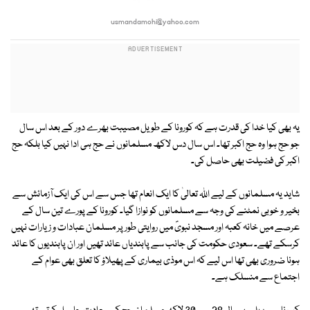
usmandamohi@yahoo.com
یہ بھی کیا خدا کی قدرت ہے کہ کورونا کے طویل مصیبت بھرے دور کے بعد اس سال
جو حج ہوا وہ حج اکبر تھا۔ اس سال دس لاکھ مسلمانوں نے حج ہی ادا نہیں کیا بلکہ حج
اکبر کی فضیلت بھی حاصل کی۔
شاید یہ مسلمانوں کے لیے اللہ تعالیٰ کا ایک انعام تھا جس سے اس کی ایک آزمائش سے
بخیر و خوبی نمٹنے کی وجہ سے مسلمانوں کو نوازا گیا۔ کورونا کے پورے تین سال کے
عرصے میں خانہ کعبہ اور مسجد نبویؐ میں روایتی طور پر مسلمان عبادات و زیارات نہیں
کرسکے تھے۔ سعودی حکومت کی جانب سے پابندیاں عائد تھیں اور ان پابندیوں کا عائد
ہونا ضروری بھی تھا اس لیے کہ اس موذی بیماری کے پھیلاؤ کا تعلق بھی عوام کے
اجتماع سے منسلک ہے۔