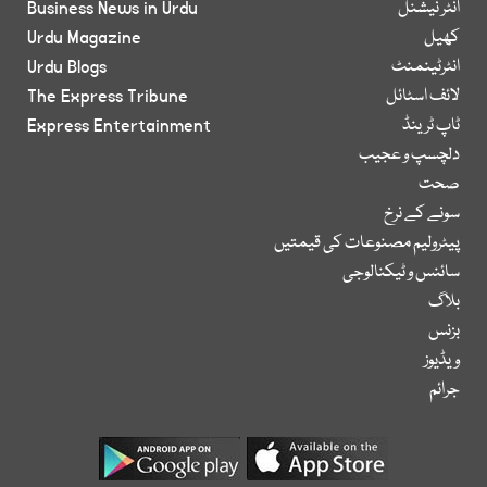
انٹر نیشنل
Business News in Urdu
کھیل
Urdu Magazine
انٹرٹینمنٹ
Urdu Blogs
لائف اسٹائل
The Express Tribune
ٹاپ ٹرینڈ
Express Entertainment
دلچسپ و عجیب
صحت
سونے کے نرخ
پیٹرولیم مصنوعات کی قیمتیں
سائنس و ٹیکنالوجی
بلاگ
بزنس
ویڈیوز
جرائم