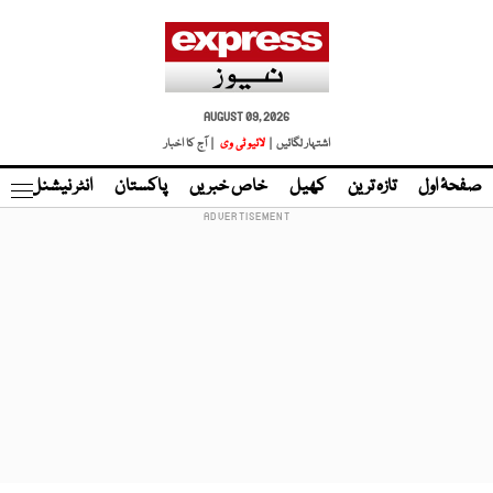
AUGUST 09, 2026
اشتہار لگائیں |
لائیو ٹی وی
| آج کا اخبار
صفحۂ اول
تازہ ترین
کھیل
خاص خبریں
پاکستان
انٹر نیشنل
ٹا