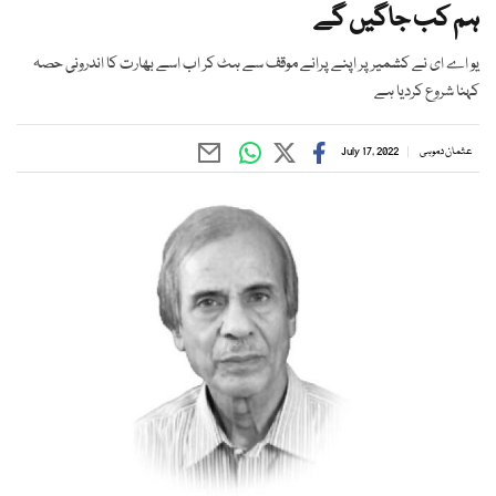
ہم کب جاگیں گے
یو اے ای نے کشمیر پر اپنے پرانے موقف سے ہٹ کر اب اسے بھارت کا اندرونی حصہ
کہنا شروع کردیا ہے
عثمان دموہی
July 17, 2022