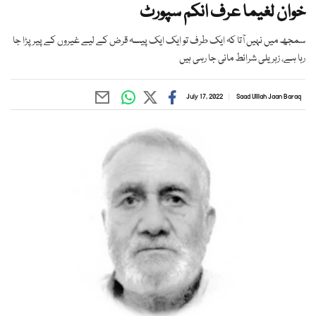
خوان لغیما عرف انکم سپورٹ
سمجھ میں نہیں آتا کہ ایک طرف تو ایک ایک پیسہ قرض کے لیے غیروں کے پیر پڑا جا
رہا ہے، زہریلی شرائط مانی جا رہی ہیں
July 17, 2022
Saad Ulllah Jaan Baraq