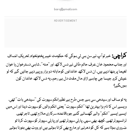
barq@email.com
کراچی:
خبر تو آپ نے سن ہی لی ہوگی کہ حکومت خیبرپختونخواہ، تحریک انصاف
اور جناب محمود خان عرف حاتم طائی نے دس لاکھ اور ''منہ''، شاہی دسترخوان یا خوان
لغیما پر بٹھا دیے ہیں، ان دس لاکھ خاندانوں کو ماہانہ دو ہزار روپے دیے جائیں گے کہ لو
عیش کرو، جیسا جی چاہے اڑاؤ، مال مفت دل بے رحم۔ یہ دس لاکھ خاندان کون
ہوںگے؟
یہ تو صاف اور سیدھی سی ہے جس طرح بے نظیرانکم سپورٹ کی ''سیدھی بات'' تھی،
ویسے اس کا نام بڑا بہترین تھا ''انکم سپورٹ'' یعنی انکم والوں کو سپورٹ دینا اور اس میں
ایسے ایسے ''انکم'' والے گھسائے گئے جو باقاعدہ سرکاری ملازم تھے، تاجر تھے،
ٹرانسپورٹر تھے، کچھ بھی سہی، پارٹی سپورٹر تھے اور پارٹی سپورٹر کو سپورٹ کرنا تو
ضروری ہوتا ہے کہ کل کو دھرنے اور مارچ بھی کرانا ہوتے ہیں اور ووٹ بھی بٹورنا ہوتے