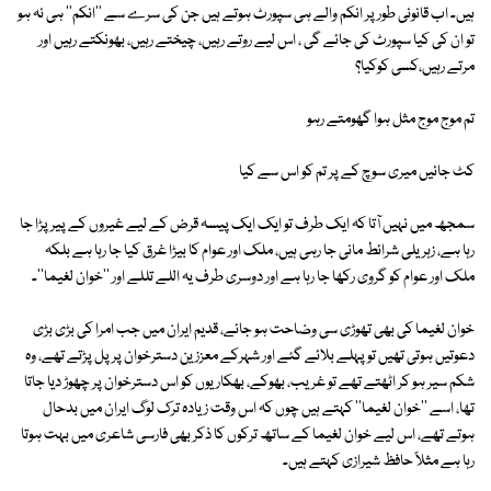
ہیں۔ اب قانونی طور پر انکم والے ہی سپورٹ ہوتے ہیں جن کی سرے سے ''انکم'' ہی نہ ہو
تو ان کی کیا سپورٹ کی جائے گی ، اس لیے روتے رہیں، چیختے رہیں، بھونکتے رہیں اور
مرتے رہیں،کسی کوکیا؟
تم موج موج مثل ہوا گھومتے رہو
کٹ جائیں میری سوچ کے پر تم کو اس سے کیا
سمجھ میں نہیں آتا کہ ایک طرف تو ایک ایک پیسہ قرض کے لیے غیروں کے پیر پڑا جا
رہا ہے، زہریلی شرائط مانی جا رہی ہیں، ملک اور عوام کا بیڑا غرق کیا جا رہا ہے بلکہ
ملک اور عوام کو گروی رکھا جا رہا ہے اور دوسری طرف یہ اللے تللے اور ''خوان لغیما''۔
خوان لغیما کی بھی تھوڑی سی وضاحت ہو جائے، قدیم ایران میں جب امرا کی بڑی بڑی
دعوتیں ہوتی تھیں تو پہلے بلائے گئے اور شہرکے معززین دسترخوان پر پل پڑتے تھے، وہ
شکم سیر ہو کر اٹھتے تھے تو غریب، بھوکے، بھکاریوں کو اس دسترخوان پر چھوڑ دیا جاتا
تھا، اسے ''خوان لغیما'' کہتے ہیں چوں کہ اس وقت زیادہ ترک لوگ ایران میں بدحال
ہوتے تھے، اس لیے خوان لغیما کے ساتھ ترکوں کا ذکر بھی فارسی شاعری میں بہت ہوتا
رہا ہے مثلاً حافظ شیرازی کہتے ہیں۔