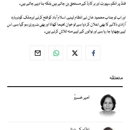
فنڈ پر انکم سپورٹ اور ہر کارڈ کے مستحق بن جاتے ہیں بلکہ بنا دیے جاتے ہیں۔
اور اب تو جناب محمود خان نے انتقام لینے، اسلام آباد کو فتح کرنے اورملک کودوبارہ
آزادی دلانے کا بھی اعلان کر دیا ہے تو خوان لغیما کھانا اور بھی ضروری ہو گیا ہے، اس
لیے بچھایا جا رہا ہے اور نوالوں کے لیے منہ تلاش کرنے ہیں۔
متعلقہ
امیر خسروؒ