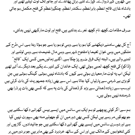
ہی گھروں کے دروازے، کپڑے لتے، برتن پھانڈے اور جانور تک لوٹ لیتے تھے اور
بادشاہ غازی، فاتح اعظم، بابراعظم، سکندر اعظم، چنگیزاعظم کی فتح، مکمل ہو جاتی
تھی۔
صرف مقامات،کچھ نام کچھ نعرے بدلتے ہیں، فتح اور لوٹ مارکبھی نہیں بدلتی۔
آج کل بھی سامنے دیکھئے کیا ہو رہا ہے، وہی تو ہو رہا ہے جو ہوتا رہتا ہے، اس طرح کے
ملکوں میں وہی خوان لغیما یا مفتوح شہر ہے، وہی مال غنیمت ہے، وہی لوٹنے اور
لٹنے والے ہیں۔ البتہ ایک فرق ضرور پڑ چکا ہے، اگلے زمانوںمیں کسی ایک ''فاتح''
(ڈاکو) کی فتح کچھ لمبی ہوتی تھی، ایک خاندان کے لٹیرے یکے بعد دیگرے آتے تھے
لیکن اب یہ لوٹ مار معیاری ہوتی ہے کیوں کہ بادشاہ نہیں ہوتے، گینگ ہوتے ہیں جن
کو بڑی بے شرمی سے پارٹیاں کہا جاتا ہے، اس سے بھی زیادہ جمہوریت کی بات کرتی ہیں
اورسب سے زیادہ ڈھٹائی سے بڑھ کر ڈھٹائی کی بات یہ ہے کہ کسی بھی بات پر ذرا بھی
شرمندہ نہیں ہوتی ہیں۔
ہم سے اگر کوئی پوچھے تو ہم ایک ہی سانس میں ایسے بیس گھرانے دکھا سکتے ہیں
جو بھوکوں مر رہے ہیں لیکن کسی بھی دور میں ان کو جھوٹے منہ بھی سپورٹ نہیں کیا
ہے اور دوسری سانس میں ایسے بھی گھرانے دکھا سکتے ہیں جو جائیدادوں، گاڑیوں اور
کئی تنخواہوں کے مالک ہیں اور اس کے ساتھ خردبرد کے بھی ماہر ہیں جو ہر دور میں ہر