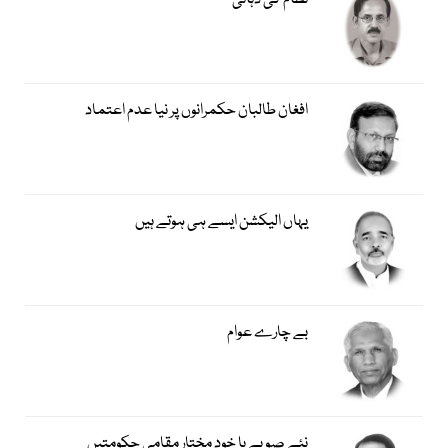
نظام کی دہائی
افغان طالبان حکمرانوں پر نیا عدم اعتماد
یہاں الیکشن ایسے ہی ہوتے ہیں
بے چارے عوام
نئے صوبے یا خود مختار مقامی حکومتیں