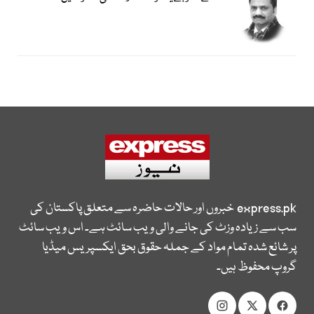
express.pk
خبروں اور حالات حاضرہ سے متعلق پاکستان کی
سب سے زیادہ وزٹ کی جانے والی ویب سائٹ ہے۔ اس ویب سائٹ
پر شائع شدہ تمام مواد کے جملہ حقوق بحق ایکسپریس میڈیا
گروپ محفوظ ہیں۔