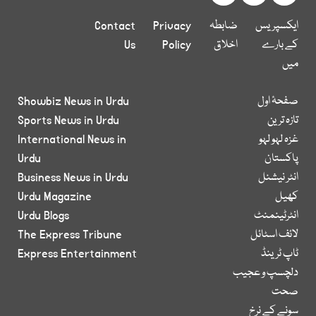
ایکسپریس
ضابطہ
Privacy
Contact
کے بارے
اخلاق
Policy
Us
میں
صفحۂ اول
Showbiz News in Urdu
تازہ ترین
Sports News in Urdu
غزہ لہو لہو
International News in
پاکستان
Urdu
انٹر نیشنل
Business News in Urdu
کھیل
Urdu Magazine
انٹرٹینمنٹ
Urdu Blogs
لائف اسٹائل
The Express Tribune
ٹاپ ٹرینڈ
Express Entertainment
دلچسپ و عجیب
صحت
سونے کے نرخ