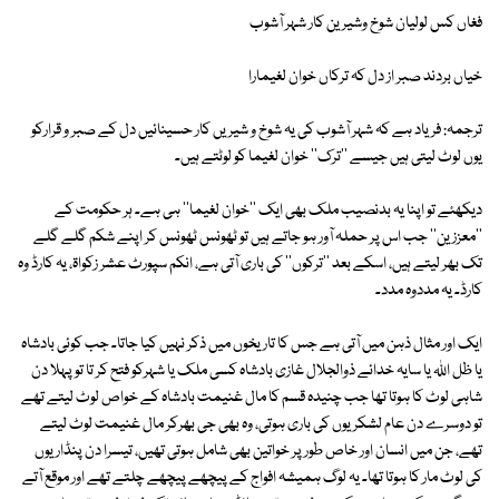
فغاں کس لولیان شوخ وشیرین کار شہر آشوب
خیاں بردند صبر از دل کہ ترکاں خوان لغیمارا
ترجمہ: فریاد ہے کہ شہر آشوب کی یہ شوخ و شیریں کار حسینائیں دل کے صبر و قرارکو
یوں لوٹ لیتی ہیں جیسے ''ترک'' خوان لغیما کو لوٹتے ہیں۔
دیکھئے تو اپنا یہ بدنصیب ملک بھی ایک ''خوان لغیما'' ہی ہے۔ ہر حکومت کے
''معززین'' جب اس پر حملہ آور ہو جاتے ہیں تو ٹھونس ٹھونس کر اپنے شکم گلے گلے
تک بھر لیتے ہیں، اسکے بعد ''ترکوں'' کی باری آتی ہے، انکم سپورٹ عشر زکواۃ، یہ کارڈ وہ
کارڈ۔ یہ مددوہ مدد۔
ایک اور مثال ذہن میں آتی ہے جس کا تاریخوں میں ذکر نہیں کیا جاتا۔ جب کوئی بادشاہ
یا ظل اللہ یا سایہ خدائے ذوالجلال غازی بادشاہ کسی ملک یا شہرکو فتح کر تا تو پہلا دن
شاہی لوٹ کا ہوتا تھا جب چنیدہ قسم کا مال غنیمت بادشاہ کے خواص لوٹ لیتے تھے
تو دوسرے دن عام لشکریوں کی باری ہوتی، وہ بھی جی بھرکر مال غنیمت لوٹ لیتے
تھے، جن میں انسان اور خاص طور پر خواتین بھی شامل ہوتی تھیں، تیسرا دن پنڈاریوں
کی لوٹ مار کا ہوتا تھا۔ یہ لوگ ہمیشہ افواج کے پیچھے پیچھے چلتے تھے اور موقع آتے