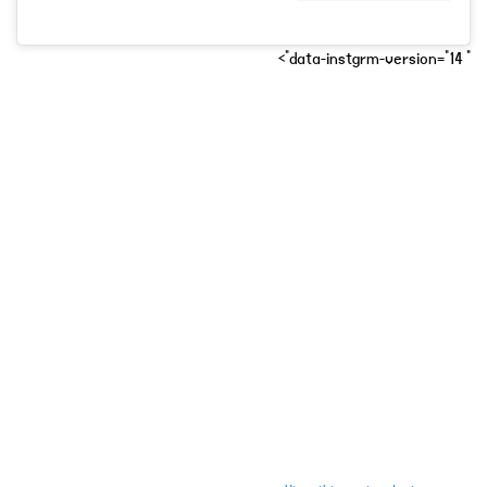
" data-instgrm-version="14">