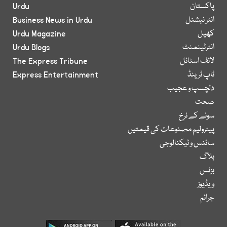
پاکستان
Urdu
انٹر نیشنل
Business News in Urdu
کھیل
Urdu Magazine
انٹرٹینمنٹ
Urdu Blogs
لائف اسٹائل
The Express Tribune
ٹاپ ٹرینڈ
Express Entertainment
دلچسپ و عجیب
صحت
سونے کے نرخ
پیٹرولیم مصنوعات کی قیمتیں
سائنس و ٹیکنالوجی
بلاگ
بزنس
ویڈیوز
جرائم