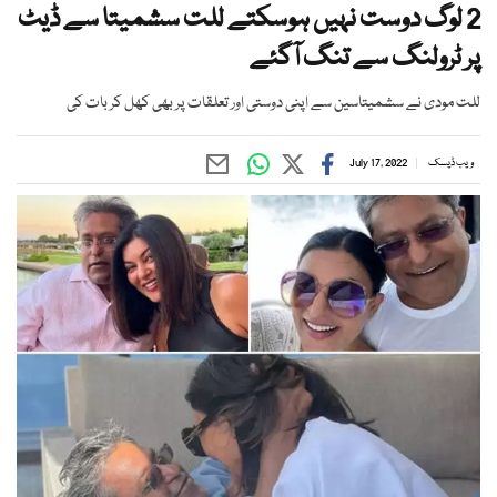
2 لوگ دوست نہیں ہوسکتے للت سشمیتا سے ڈیٹ
پر ٹرولنگ سے تنگ آگئے
للت مودی نے سشمیتاسین سے اپنی دوستی اور تعلقات پر بھی کھل کر بات کی
ویب ڈیسک
July 17, 2022