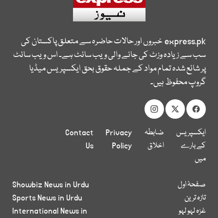
express.pk
خبروں اور حالات حاضرہ سے متعلق پاکستان کی
سب سے زیادہ وزٹ کی جانے والی ویب سائٹ ہے۔ اس ویب سائٹ
پر شائع شدہ تمام مواد کے جملہ حقوق بحق ایکسپریس میڈیا
گروپ محفوظ ہیں۔
ایکسپریس
ضابطہ
Privacy
Contact
کے بارے
اخلاق
Policy
Us
میں
صفحۂ اول
Showbiz News in Urdu
تازہ ترین
Sports News in Urdu
غزہ لہو لہو
International News in