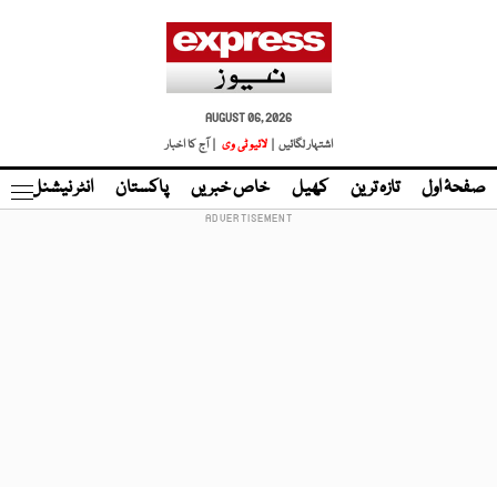
AUGUST 06, 2026
اشتہار لگائیں |
لائیو ٹی وی
| آج کا اخبار
صفحۂ اول
تازہ ترین
کھیل
خاص خبریں
پاکستان
انٹر نیشنل
ٹا