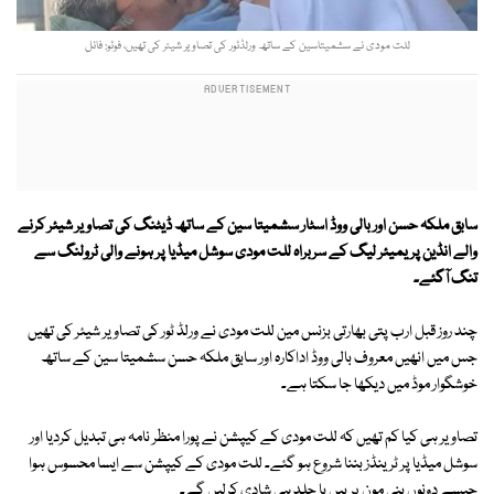
للت مودی نے سشمیتاسین کے ساتھ ورلڈٹور کی تصاویر شیئر کی تھیں، فوٹو: فائل
سابق ملکہ حسن اور بالی ووڈ اسٹار سشمیتا سین کے ساتھ ڈیٹنگ کی تصاویر شیئر کرنے
والے انڈین پریمیئر لیگ کے سربراہ للت مودی سوشل میڈیا پر ہونے والی ٹرولنگ سے
تنگ آگئے۔
چند روز قبل ارب پتی بھارتی بزنس مین للت مودی نے ورلڈ ٹور کی تصاویر شیئر کی تھیں
جس میں انھیں معروف بالی ووڈ اداکارہ اور سابق ملکہ حسن سشمیتا سین کے ساتھ
خوشگوار موڈ میں دیکھا جا سکتا ہے۔
تصاویر ہی کیا کم تھیں کہ للت مودی کے کیپشن نے پورا منظر نامہ ہی تبدیل کردیا اور
سوشل میڈیا پر ٹرینڈز بننا شروع ہو گئے۔ للت مودی کے کیپشن سے ایسا محسوس ہوا
جیسے دونوں ہنی مون پر ہیں یا جلد ہی شادی کرلیں گے۔