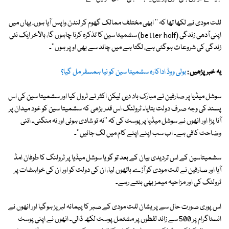
للت مودی نے لکھا تھا کہ '' ابھی مختلف ممالک گھوم کر لندن واپس آیا ہوں، یہاں میں
اپنی آدھی زندگی (better half) سشمیتا سین کا تذکرہ کرنا چاہوں گا، بالآخر ایک نئی
زندگی کی شروعات ہوگئی ہے، لگتا ہے میں چاند سے بھی اوپر ہوں''۔
یہ خبر پڑھیں :
بولی ووڈ اداکارہ سشمیتا سین کو نیا ہمسفر مل گیا؟
سوشل میڈیا پر صارفین نے مبارک باد دیں لیکن اکثر نے ٹرول کیا اور سشمیتا سین کی اس
پسند کی وجہ صرف دولت بتایا۔ ٹرولنگ اس قدر بڑھی کہ سشمیتا سین کو خود میدان پر
آنا پڑا اور انھوں نے سوشل میڈیا پر پوسٹ کی کہ ''نہ تو شادی ہوئی اور نہ منگنی۔ اتنی
وضاحت کافی ہے۔ اب سب اپنے اپنے کام میں لگ جائیں''۔
سشمیتاسین کے اس تردیدی بیان کے بعد تو گویا سوشل میڈیا پر ٹرولنگ کا طوفان امڈ
آیا اور صارفین نے للت مودی کو آڑے ہاتھوں لیا، ان کی دولت کو اور ان کی خواہشات پر
ٹرولنگ کی اور مزاحیہ میمز بھی بنتے رہے۔
اس پوری صورت حال سے پریشان للت مودی کے صبر کا پیمانہ لبریز ہوگیا اور انھوں نے
انسٹاگرام پر 500 سے زائد لفظوں پر مشتمل پوسٹ لکھ ڈالی۔ انھوں نے اپنی پوسٹ