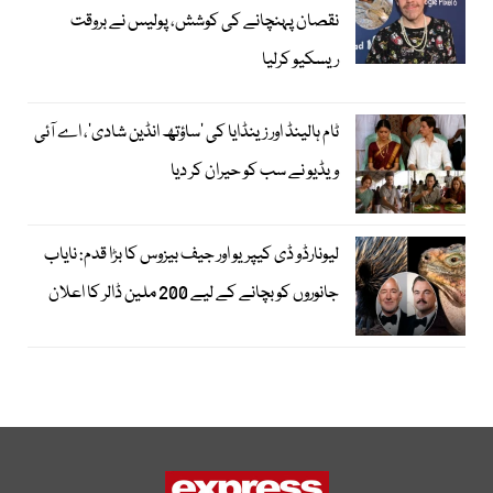
نقصان پہنچانے کی کوشش، پولیس نے بروقت
ریسکیو کرلیا
ٹام ہالینڈ اور زینڈایا کی ’ساؤتھ انڈین شادی‘، اے آئی
ویڈیو نے سب کو حیران کر دیا
لیونارڈو ڈی کیپریو اور جیف بیزوس کا بڑا قدم: نایاب
جانوروں کو بچانے کے لیے 200 ملین ڈالر کا اعلان