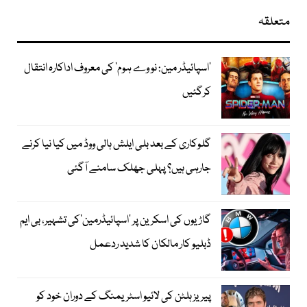
متعلقہ
’اسپائیڈر مین: نو وے ہوم‘ کی معروف اداکارہ انتقال
کرگئیں
گلوکاری کے بعد بلی ایلش ہالی ووڈ میں کیا نیا کرنے
جارہی ہیں؟ پہلی جھلک سامنے آگئی
گاڑیوں کی اسکرین پر ’اسپائیڈرمین‘کی تشہیر، بی ایم
ڈبلیو کار مالکان کا شدید ردعمل
پیریز ہلٹن کی لائیو اسٹریمنگ کے دوران خود کو