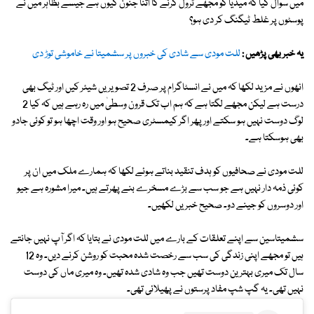
میں سوال کیا کہ میڈیا کو مجھے ٹرول کرنے کا اتنا جنون کیوں ہے جیسے بظاہر میں نے
پوسٹوں پر غلط ٹیگنگ کر دی ہو؟
یہ خبر بھی پڑھیں :
للت مودی سے شادی کی خبروں پر سشمیتا نے خاموشی توڑ دی
انھوں نے مزید لکھا کہ میں نے انسٹاگرام پر صرف 2 تصویریں شیئر کیں اور ٹیگ بھی
درست ہے لیکن مجھے لگتا ہے کہ ہم اب تک قرون وسطیٰ میں رہ رہے ہیں کہ کیا 2
لوگ دوست نہیں ہو سکتے اور پھر اگر کیمسٹری صحیح ہو اور وقت اچھا ہو تو کوئی جادو
بھی ہوسکتا ہے۔
للت مودی نے صحافیوں کو ہدف تنقید بناتے ہوئے لکھا کہ ہمارے ملک میں ان پر
کوئی ذمہ دار نہیں ہے جو سب سے بڑے مسخرے بنے پھرتے ہیں۔ میرا مشورہ ہے جیو
اور دوسروں کو جینے دو۔ صحیح خبریں لکھیں۔
سشمیتاسین سے اپنے تعلقات کے بارے میں للت مودی نے بتایا کہ اگر آپ نہیں جانتے
ہیں تو مجھے اپنی زندگی کی سب سے رخصت شدہ محبت کو روشن کرنے دیں۔ وہ 12
سال تک میری بہترین دوست تھیں جب وہ شادی شدہ تھیں۔ وہ میری ماں کی دوست
نہیں تھی۔ یہ گپ شپ مفاد پرستوں نے پھیلائی تھی۔