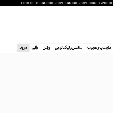
EXPRESS TRIBUNE
URDU E-PAPER
ENGLISH E-PAPER
SINDHI E-PAPER
L
دلچسپ و عجیب
سائنس و ٹیکنالوجی
بزنس
رائے
مزید