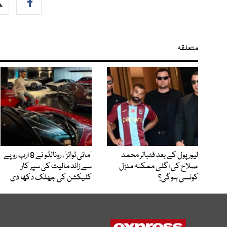
متعلقہ
لیور پول کے بعد فٹبالر محمد
’مائی ٹوائز‘، رونالڈو نے 8 ارب روپے
صلاح کی اگلی ممکنہ منزل
سے زائد مالیت کی سپر کار
کونسی ہوگی؟
کلیکشن کی جھلک دکھا دی