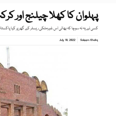
پہلوان کا کھلا چیلنج اور کر
کسی نے یہ نہ سوچا کہ بھائی اس غیرملکی ریسلر کے گھر پر کیا پاکستانی ا
July 18, 2022
Saleem Khaliq