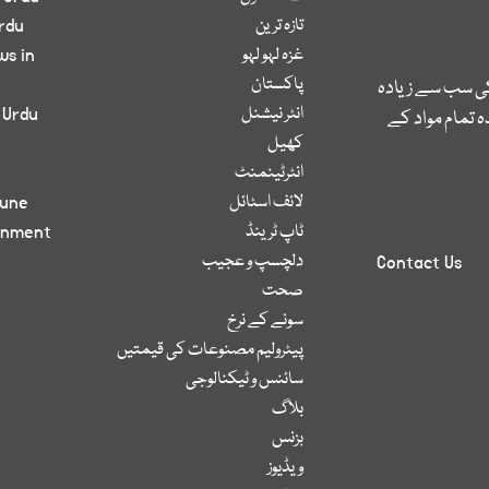
تازہ ترین
rdu
غزہ لہو لہو
ws in
پاکستان
کی سب سے زیادہ
انٹر نیشنل
 Urdu
 تمام مواد کے
کھیل
انٹرٹینمنٹ
لائف اسٹائل
bune
ٹاپ ٹرینڈ
inment
دلچسپ و عجیب
Contact Us
صحت
سونے کے نرخ
پیٹرولیم مصنوعات کی قیمتیں
سائنس و ٹیکنالوجی
بلاگ
بزنس
ویڈیوز