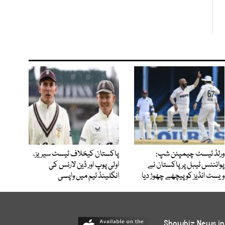
ورلڈ ٹیسٹ چیمپئن شپ:
پاکستان کیخلاف ٹیسٹ سیریز،
پوائنٹس ٹیبل پر پاکستان نے
اولی پوپ اور ڈین لارنس کی
ویسٹ انڈیز کو پیچھے چھوڑ دیا
انگلینڈ ٹیم میں واپسی
Showbiz News in