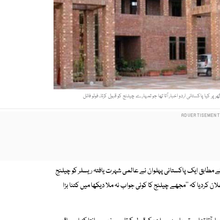
 کیا پاکستانی اردو اخبار آتا تھا جو تمہارے چیلنج کو قبول کرتا۔ فوٹو فائل
ے مطابق ایک پاکستانی پہلوان نے عالمی شہرت یافتہ ریسلر کو چیلنج
علان کردیا کہ ''مجھے چیلنج کا کوئی جواب نہ ملا دیکھا میں کتنا بڑا