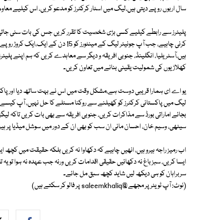
سال اربوں روپے دیتی ہیں،لیگ میں اسٹار کرکٹرز کو مدعو کریں، اس کیلیے معاوض
پلیئرز سے رابطے کیلیے کسی بڑی شخصیت کا تقرر کریں جس کی بات سنی جاتی ہ
کرنی چاہیے، جب آپ جونیئر لیگ کے مینٹور
ہیں،آسٹریلیا، انگلینڈ، جنوبی افریقہ و دیگر سے معاہدے کریں کہ ہم اپنے پلیئر
کھلاڑیوں کی شمولیت یقینی بنانے میں تعاون کریں۔
یو اے ای ہمارا قریبی دوست ہے،مشکل وقت میں اس نے بہت ساتھ دیا اور پاکس
بجائے اماراتی بورڈ سے مذاکرات کریں، جنوبی افریقہ سے بھی بات کریں تاکہ لی
سیٹھی، وسیم خان، احسان مانی ان سب کو بھی ان کے دور میں سوشل میڈیا پر ہیرو بنا
اب رمیز راجہ ہیرو ہیں، انھیں چاہیے کہ دکھاوا نہ کریں بلکہ حقیقت میں کچھ ایس
ایسا کریں، سبز باغ نہ دکھائیں حقیقی اقدامات کریں ورنہ جب عہدہ نہ ہوا تو یہ تع
سربراہان کو ہی دیکھ لیں شاید کچھ سبق مل جائے۔
(نوٹ: آپ ٹویٹر پر مجھے @saleemkhaliq پر فالو کر سکتے ہیں)