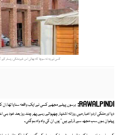
کسی نے یہ نہ سوچا کہ بھائی اس غیرملکی ریسلر کے گھر پر
RAWALPINDI:
برسوں پہلے مجھے کسی نے ایک واقعہ سنایا تھا،ان ک
دیا اور ملکی اردو اخبار میں روزانہ اشتہار چھپواتے رہے،پھر چند روز بعد خود ہی ا
پہلوان ہوں سب مجھ سے ڈرتے ہیں'' یوں ان کی واہ واہ ہوگئی۔