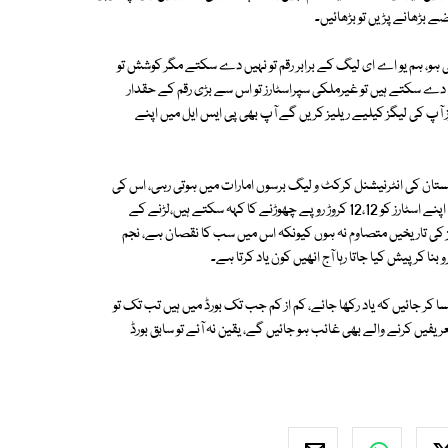
ے بڑھانے پڑیں تو بڑھائیں۔
و، ہم یو اے ای لیگ کے برابر رقم تو نہیں دے سکتے مگر کوشش تو
ز کو 15 دن کے ایک،ایک کروڑ روپے دے سکتے ہیں تو غیرملکی سپراسٹارز تو اس سے بڑی رقم کے حقدار
ز آپ کی لیگز کیلیے ریلیز کریں گے آپ بھی پی ایس ایل میں اپنے
تان کی انٹرنیشنل کرکٹ و لیگ برسوں امارات میں ہوتی رہی، اس کی
لیگ میں پاکستانی کرکٹرز کو کھیلنے سے روکنا مسئلے کا حل نہیں، آپ کیسے اپنے اسٹارز کو 12،12 کروڑ روپے چھوڑنے کا کہہ سکتے ہیں،لڑنے کے
گز کی تاریخیں متصاوم نہ ہوں کیونکہ اس میں سب کا نقصان ہے، نجم
 کر پیش کیا جاتا رہا آج انھیں کون یاد کرتا ہے۔
ا کر جائیں کہ یاد رکھا جائے، کم از کم جب تک بورڈ میں ہیں تب تک تو
ریفیں کرنے والے بھی غائب ہو جائیں گے، یقین نہ آئے تو سابق بورڈ