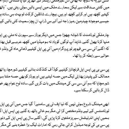
کسی نے یہ نہ سوچا کہ بھائی اس غیرملکی ریسلر کے گھر پر کیا پاکستانی اردو اخبا
میں کتنی صداقت ہے لیکن ہمارے ملک میں ایسی باتیں ہوتی رہتی ہیں، ''ہاتھی
کہتے کچھ ہیں اور کرتے کچھ اور ہیں، بیچارے شائقین کرکٹ تو بہت ہی سادہ ہیں
جیسے موجودہ چیئرمین رمیز راجہ نے آتے ہی ڈراپ ان پچز سمیت کئی باتیں کیں پھ
منہا کرنا بھول گئے، شاید آپ لوگوں کو یاد نہ ہو میڈیا میں کچھ عرصے قبل بھار
کہ اگلے آئی سی سی فیوچر ٹور پروگرام میں آئی پی ایل کیلیے ڈھائی ماہ کی ون
حوالے سے رابطہ کر رہا تھا۔
پی سی بی پی ایس ایل فرنچائزز کیلیے کوڈ آف کنڈکٹ بنانے کیلیے شور مچا رہا تھا،
ممالک کے پلیئرز بھارتی لیگ میں حصہ لیتے ہیں اور بورڈز کو بھی حصہ ملتا ہے،ہ
شور مچایا کہ ہم آئی سی سی کی میٹنگ میں بات کریں گے، سادہ لوح عوام پھر خ
ڈال کر باتیں کر سکتا ہے۔
ابھی میٹنگ شروع ہوئی نہیں کہ نیا ایف ٹی پی سامنے آ گیا جس میں آئی پی ایل 
ٹورنامنٹس کے لیے ونڈو مختص کرا لی، مگر ہم خالی ہاتھ رہ گئے، پی ایس ایل 
ہمیں اپنی انٹرنیشنل سیریز ملتوی کرنا پڑیں گی، اگلے سال پی ایس ایل کے دن
پی سی بی کی توجہ مبذول کرائی جاتی رہی کہ امارات لیگ بڑا خطرہ بنے گی مگر