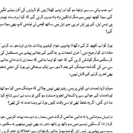
اب جب پانی سر سے اونچا ہو گیا اور اپنے کھلاڑیوں کو کروڑوں کی آفرز ہونے لگیں 
گے، ہونا کچھ نہیں ہے مگر شائقین واہ واہ ضرور کریں گے کہ کیا زبردست چیئرم
پی ایس ایل، کے پی ایل اور پی جے ایل ہیں ،ساتھ قومی ٹی ٹوئنٹی کپ بھی ہوتا ہ
گے؟
بورڈ کو اب کچھ کر کے دکھانا چاہیے، عوام کیلیے بیانات جاری اوردعوے کرنے کے
مفادات کو ترجیح دیں، آخری لمحات پر جاگنے کے بجائے پہلے ہی مستقبل کی
کر سکتے مگر کوشش کریں گے کہ خود کو ایسا بنائیں کہ ہماری بات مانی جائے،مگر
سی سی کی گذشتہ میٹنگ کے بعد لاہور سے ایک صحافی نے بورڈ کی اعلیٰ شخصیت
بھی تحریر کرنے کے قابل نہیں۔
میڈیا ڈپارٹمنٹ نے کوئی پریس ریلیز بھی نہیں چلائی کہ میٹنگ میں کیا ہوا تھ
ٹورنامنٹ کے حوالے سے پاکستانی تجویز مسترد ہو گئی تو سب نے اسے شائع کیا، بعد
بنا دی گئی، اگر وہ غلط تھی تو اسی وقت کیوں بورڈ نے وضاحت نہ کی تھی؟
دراصل ہم مانیں یا نہ مانیں عالمی کرکٹ میں ہمارے دوست بہت کم ہیں، جو ہیں 
کردار ادا کر سکیں،ایسے میں ہم ہاتھ پر ہاتھ دھرے بھی نہیں بیٹھے رہ سکتے،
سب سے پہلے پی ایس ایل کو مضبوط بنائیں،فرنچائزز سے اختلافات ختم کریں، انھیں