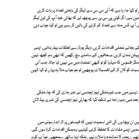
تو کہا جا رہا ہے کہ آئی سی سی سے لیگز کی بڑھتی تعداد پر بات کریں
ین ہے، اگر کوئی پی سی بی سے پوچھ لے کہ بھائی خود آپ کی تین لیگز
ے، آپ کس منہ سے تعداد کم کرنے کی باتیں کر رہے ہیں تو کیا جواب دیں
 بجائے عملی اقدامات کریں، دیگر بورڈز سے تعلقات بہتر بنائیں، اپنے
 پیش بندی کریں، صحافیوں کے سامنے سچ رکھیں کہ ابھی ہم کچھ نہیں
 افسوس کہ میڈیا کو تو کبھی اعتماد میں ہی نہیں لیا جاتا، جب آئی
 کو کال کر کے تفصیلات پوچھیں تو جو جواب ملا وہ یہاں تو کیا کہیں
ا، ایسے میں جب غیرملکی نیوز ایجنسی نے خبر جاری کی کہ چار ملکی
 میں رمیز راجہ نے شکوہ کیا کہ بھارتی نیوز ایجنسی کی خبر پر ہیڈ لائن
ان بیچاروں کی اتنی اہمیت نہیں کہ فیصلوں پر اثر انداز ہونے میں
 ہمیں اپنے مفادات کا تحفظ کرنے کیلیے ہرممکن اقدامات کرنا ہوں گے،
 ریجنز کا نمائندہ یا ملازم نہیں بلکہ اپنا ساتھی سمجھیں جو آپ کو ہر