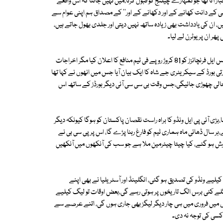
ر آتا تھا جو تمہارے چیلنج کو قبول کرتا،میں نہیں جانتا کہ اس واقعے
 کے دانت کھانے کے اور دکھانے کے اور'' کے مصداق ہم اپنی عوام سے
، ان کی یادداشت بھی زیادہ ساتھ نہیں دیتی اور جلدی بھول جاتے ہیں،
ر ان پر یوٹرن لے لیا۔
چار ملکی ٹورنامنٹ کا شوشہ چھوڑا جس میں دیگر بورڈز سے سپورٹ نہ ملی، پی ایس ایل فرنچائزز کو 81 کروڑ روپے فی ٹیم منافع کا اعلان کیا مگر اخراجات
تی بورڈ کے سیکریٹری جے شاہ کا ایک بیان آیا جس میں انھوں نے کہا تھا
ڈو خالی چھوڑی جائیگی،جس وقت بی سی سی آئی دیگر بورڈز کے ساتھ اس
بڑی آئی پی ایل ونڈو کا براہ راست نقصان پاکستان کو ہوگا کیونکہ دیگر
ر سال ڈھائی ماہ ہماری ٹیم کو فارغ رہنا پڑے گا، اس پر پی سی بی نے
وش ہو گئے، کیا چیتا چیئرمین ملا ہے جو سب کی آنکھوں میں آنکھیں
کیلیے ونڈو کی تصدیق ہو گئی، انگلینڈ اور آسٹریلیا نے بھی اپنے
اگلے کئی برس الگ تاریخوں پر ہوتی رہے گی،بعض اوقات تو لیگ کیلیے
وں میں فروری میں ہی چار دیگر لیگز بھی جاری ہوں گی، اتنے عرصے سے
 کسی کی توجہ نہ دی۔