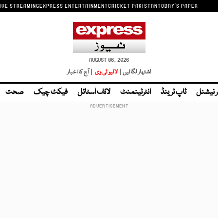
IVE STREAMING
EXPRESS ENTERTAINMENT
CRICKET PAKISTAN
TODAY'S PAPER
AUGUST 06, 2026
اشتہار لگائیں |
لائیو ٹی وی
| آج کا اخبار
ر نیشنل
ٹاپ ٹرینڈ
انٹرٹینمنٹ
لائف اسٹائل
فیکٹ چیک
صحت