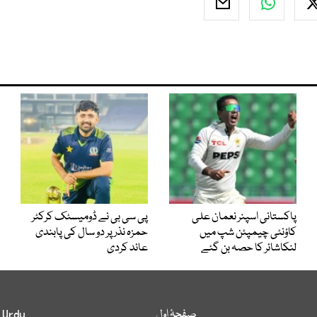
پاکستانی اسپنر نعمان علی
پی سی بی نے ڈومیسٹک کرکٹر
کاؤنٹی چیمپئن شپ میں
حمزہ نذر پر دو سال کی پابندی
لنکاشائر کا حصہ بن گئے
عائد کردی
صفحۂ اول
 Urdu