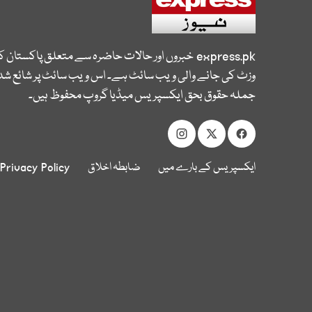
express.pk
خبروں اور حالات حاضرہ سے متعلق پاکستان 
وزٹ کی جانے والی ویب سائٹ ہے۔ اس ویب سائٹ پر شائع شدہ
جملہ حقوق بحق ایکسپریس میڈیا گروپ محفوظ ہیں۔
ایکسپریس کے بارے میں
ضابطہ اخلاق
Privacy Policy