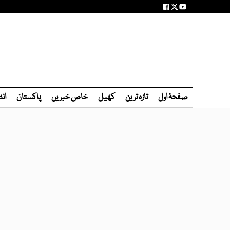
صفحۂ اول
تازہ ترین
کھیل
خاص خبریں
پاکستان
انٹ