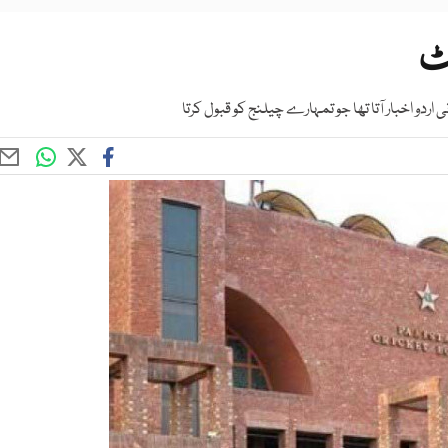
کٹ
ردو اخبار آتا تھا جو تمہارے چیلنج کو قبول کرتا