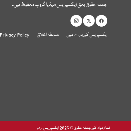
جملہ حقوق بحق ایکسپریس میڈیا گروپ محفوظ ہیں۔
ایکسپریس کے بارے میں
ضابطہ اخلاق
Privacy Policy
تمام مواد کے جملہ حقوق © 2026 ایکسپریس اردو