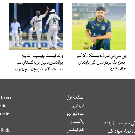
پی سی بی نے ڈومیسٹک کرکٹر
ورلڈ ٹیسٹ چیمپئن شپ:
حمزہ نذر پر دو سال کی پابندی
پوائنٹس ٹیبل پر پاکستان نے
عائد کردی
ویسٹ انڈیز کو پیچھے چھوڑ دیا
صفحۂ اول
 Urdu
تازہ ترین
rdu
غزہ لہو لہو
ws in
پاکستان
کی سب سے زیادہ
انٹر نیشنل
 Urdu
 تمام مواد کے