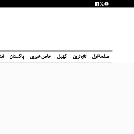
صفحۂ اول
تازہ ترین
کھیل
خاص خبریں
پاکستان
انٹ