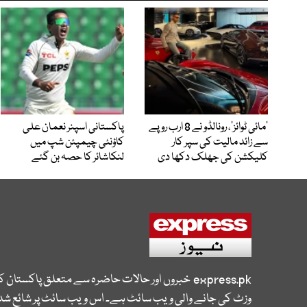
’مائی ٹوائز‘، رونالڈو نے 8 ارب روپے
پاکستانی اسپنر نعمان علی
سے زائد مالیت کی سپر کار
کاؤنٹی چیمپئن شپ میں
کلیکشن کی جھلک دکھا دی
لنکاشائر کا حصہ بن گئے
express.pk
خبروں اور حالات حاضرہ سے متعلق پاکستان 
وزٹ کی جانے والی ویب سائٹ ہے۔ اس ویب سائٹ پر شائع شدہ