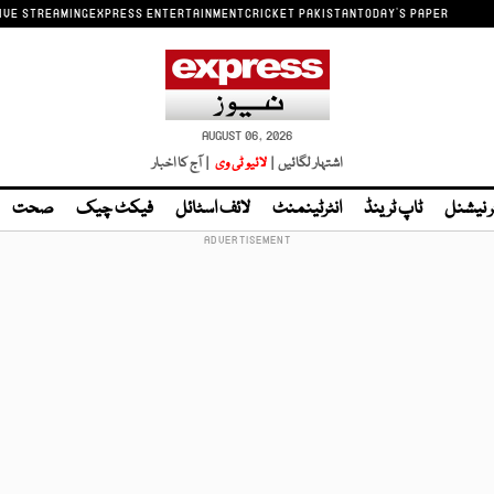
IVE STREAMING
EXPRESS ENTERTAINMENT
CRICKET PAKISTAN
TODAY'S PAPER
AUGUST 06, 2026
اشتہار لگائیں |
لائیو ٹی وی
| آج کا اخبار
ر نیشنل
ٹاپ ٹرینڈ
انٹرٹینمنٹ
لائف اسٹائل
فیکٹ چیک
صحت