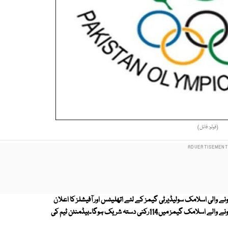
(فوٹو: فائل)
ے والی اسلامک سولیڈیرٹی گیمز کے لئے اتھلیٹس اور آفیشلز کا اعلان
کردیا۔کامن ویلتھ گیمز میں 103رکنی قومی دستہ شرکت کرے گا۔ ترکی میں ہونے والے اسلامک گیمز میں114رکنی دستہ شریک ہوگا۔بیڈمنٹن ٹیم کی