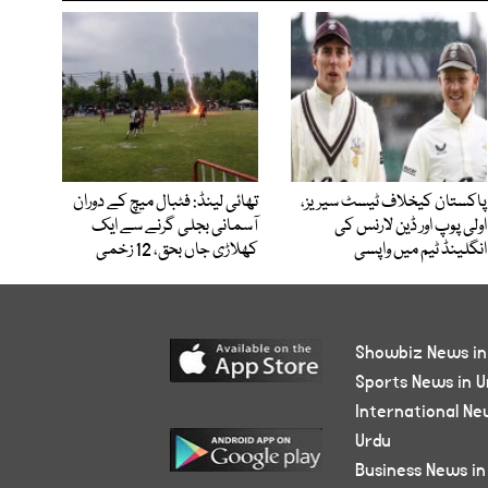
پاکستان کیخلاف ٹیسٹ سیریز،
تھائی لینڈ: فٹبال میچ کے دوران
اولی پوپ اور ڈین لارنس کی
آسمانی بجلی گرنے سے ایک
انگلینڈ ٹیم میں واپسی
کھلاڑی جاں بحق، 12 زخمی
Showbiz News in
Sports News in U
International Ne
Urdu
Business News in