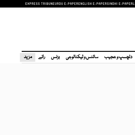
EXPRESS TRIBUNE
URDU E-PAPER
ENGLISH E-PAPER
SINDHI E-PAPER
L
دلچسپ و عجیب
سائنس و ٹیکنالوجی
بزنس
رائے
مزید