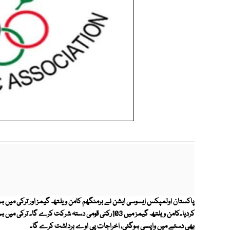
پاکستان اولمپکس ایسوسی ایشن نے برمنگھم کامن ویلتھ گیمز اور ترکی میں ہون
بھی دستے میں واپسی ہوگئی، اخراجات پی اوے برداشت کرے گا۔