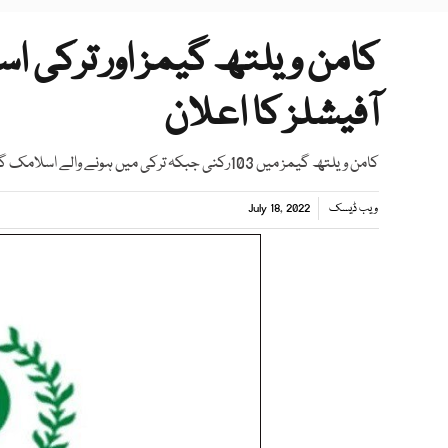
کامن ویلتھ گیمز اور ترکی ا
آفیشلز کا اعلان
کامن ویلتھ گیمز میں 103رکنی جبکہ ترکی میں ہونے والے اسلامک گیمز میں 114 رکنی دستہ شریک ہوگا
ویب ڈیسک
July 18, 2022