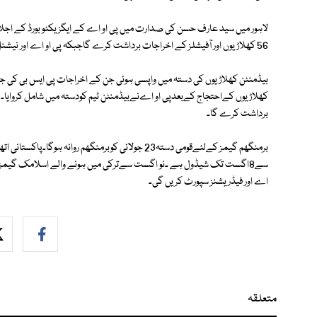
لاہور میں سید عارف حسن کی صدارت میں پی او اے کے ایگزیکٹو بورڈ کے اجلاس
56 کھلاڑیوں اور آفیشلز کے اخراجات برداشت کرے گاجبکہ پی او اے اور نیشنل فیڈریشنز 27 کے اخراجات برداشت کرے گی۔
بیڈمنٹن کھلاڑیوں کی دستہ میں واپسی ہوئی جن کے اخراجات پی ایس بی کی
برداشت کرے گا۔
اے اور فیڈریشنز سپورٹ کریں گی۔
متعلقہ