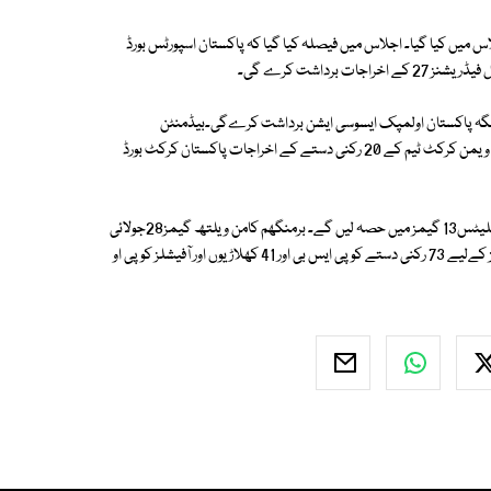
 میں کیا گیا۔ اجلاس میں فیصلہ کیا گیا کہ پاکستان اسپورٹس بورڈ
 جگہ پاکستان اولمپک ایسوسی ایشن برداشت کرےگی۔بیڈمنٹن
کھلاڑیوں کےاحتجاج کےبعدپی او اےنےبیڈمنٹن ٹیم کودستہ میں شامل کروایا۔ ویمن کرکٹ ٹیم کے 20 رکنی دستے کے اخراجات پاکستان کرکٹ بورڈ
برمنگھم گیمز کےلئےقومی دستہ23 جولائی کوبرمنگھم روانہ ہوگا۔پاکستانی اتھلیٹس13 گیمز میں حصہ لیں گے۔ برمنگھم کامن ویلتھ گیمز28جولائی
سے8اگست تک شیڈول ہے ۔نو اگست سےترکی میں ہونے والے اسلامک گیمز کےلیے 73 رکنی دستے کو پی ایس بی اور 41 کھلاڑیوں اور آفیشلز کو پی او