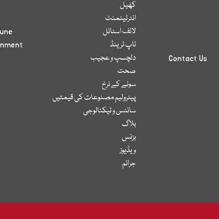
کھیل
انٹرٹینمنٹ
لائف اسٹائل
bune
ٹاپ ٹرینڈ
inment
دلچسپ و عجیب
Contact Us
صحت
سونے کے نرخ
پیٹرولیم مصنوعات کی قیمتیں
سائنس و ٹیکنالوجی
بلاگ
بزنس
ویڈیوز
جرائم