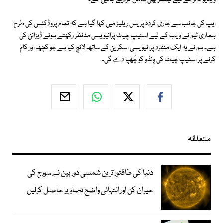
ویڈیو کالز کے لیے لینسز بھی شامل کردیے جائیں گے۔
ایپ کی جانب سے جاری کردہ پریس ریلیز میں کہا گیا ہے کہ تمام پروڈکٹس کی طرح
ہماری ٹیم نے ویب کے لیے اسنیپ چیٹ پرائیویسی مدنظر رکھتے ہوئے ڈیزائن کی
ہے۔ ہم نے یہ ایک منفرد پرائیویسی اسکرین کے ساتھ لانچ کیا ہے جو کچھ اور کام
کرنے پر اسنیپ چیٹ کی وِنڈو کو چُھپا دے گی۔
متعلقہ
دنیا کی طاقتور ترین شمسی دوربین نے سورج کی
حیران کن اور انتہائی واضح تصاویر حاصل کرلیں