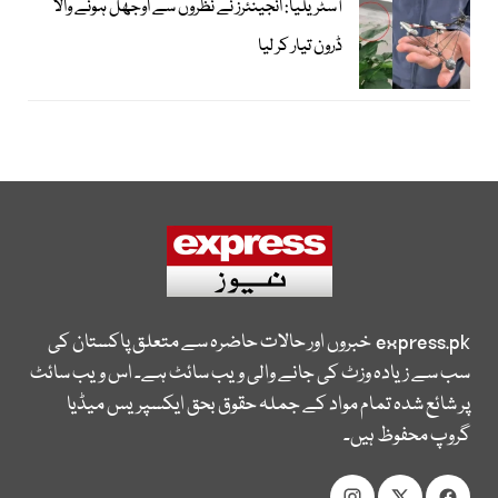
آسٹریلیا: انجینئرز نے نظروں سے اوجھل ہونے والا
ڈرون تیار کر لیا
express.pk
خبروں اور حالات حاضرہ سے متعلق پاکستان کی
سب سے زیادہ وزٹ کی جانے والی ویب سائٹ ہے۔ اس ویب سائٹ
پر شائع شدہ تمام مواد کے جملہ حقوق بحق ایکسپریس میڈیا
گروپ محفوظ ہیں۔