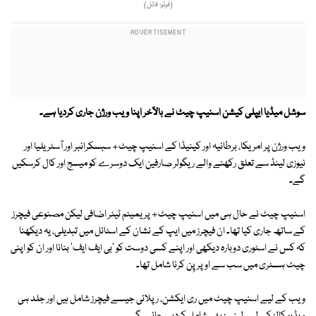
(فوٹو: فائل)
سوشل میڈیا ایپلی کیشن اسنیپ چیٹ نے بالآخر اپنا ویب ورژن جاری کردیا ہے۔
ویب ورژن پر امریکا، برطانیہ اور کینیڈا کے اسنیپ چیٹ+ سبسکرائبر اور آسٹریلیا اور
نیوزی لینڈ سے تعلق رکھنے والے ریگولر صارفین ایک دوسرے کو میسج اور کال کرسکیں
گے۔
اسنیپ چیٹ نے حال ہی میں اسنیپ چیٹ+ پریمیئم ٹیئر اضافی لیکن مصنوعی فیچرز
کے ساتھ جاری کیا تھا۔ ان فیچرز میں ایپ کے نشان کے اسٹائل میں تبدیلی، یہ دیکھنا
کہ کس نے اسٹوری دوبارہ دیکھی اور اپنے کسی دوست کو 'بی ایف ایف' بنانا اور ان کو اپنی
چیٹ ہسٹری میں سب سے اوپر پِن کرنا شامل تھا۔
ویب کے لیے اسنیپ چیٹ میں ری ایکشن، رپلائی جیسے فیچرز شامل ہیں اور جلد ہی