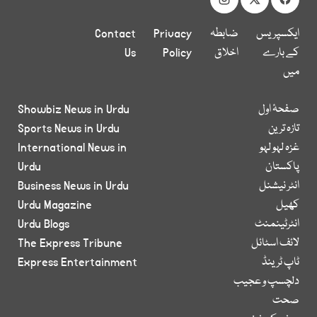
ایکسپریس
ضابطہ
Privacy
Contact
کے بارے
اخلاق
Policy
Us
میں
صفحۂ اول
Showbiz News in Urdu
تازہ ترین
Sports News in Urdu
غزہ لہو لہو
International News in
پاکستان
Urdu
انٹر نیشنل
Business News in Urdu
کھیل
Urdu Magazine
انٹرٹینمنٹ
Urdu Blogs
لائف اسٹائل
The Express Tribune
ٹاپ ٹرینڈ
Express Entertainment
دلچسپ و عجیب
صحت