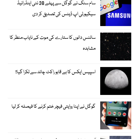
سام سنگ نے گوگل سے پہلے 38 نئی اینڈرائیڈ
سیکیورٹی اپ ڈیٹس کی تصدیق کر دی
سائنس دانوں کا ستارے کی موت کے نایاب منظر کا
مشاہدہ
اسپیس ایکس کا بے قابو راکٹ چاند سے ٹکرا گیا!
گوگل نے اپنا روایتی فیچر ختم کرنے کا فیصلہ کر لیا