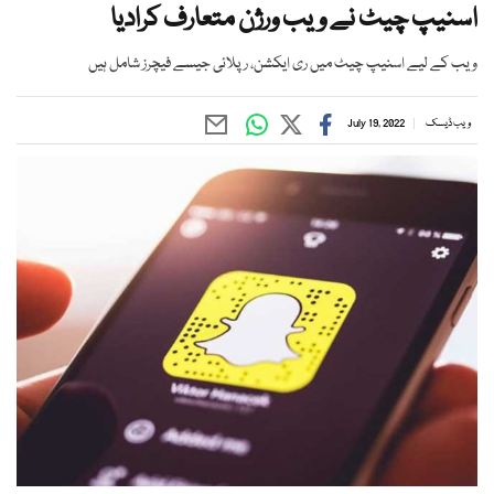
اسنیپ چیٹ نے ویب ورژن متعارف کرادیا
ویب کے لیے اسنیپ چیٹ میں ری ایکشن، رپلائی جیسے فیچرز شامل ہیں
ویب ڈیسک
July 19, 2022