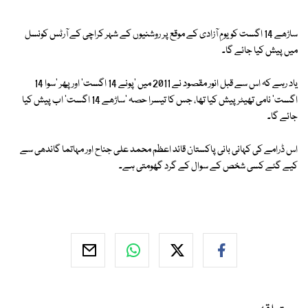
ساڑھے 14 اگست کو یومِ آزادی کے موقع پر روشنیوں کے شہر کراچی کے آرٹس کونسل
میں پیش کیا جائے گا۔
یاد رہے کہ اس سے قبل انور مقصود نے 2011 میں 'پونے 14 اگست' اور پھر 'سوا 14
اگست' نامی تھیٹر پیش کیا تھا، جس کا تیسرا حصہ 'ساڑھے 14 اگست' اب پیش کیا
جائے گا۔
اس ڈرامے کی کہانی بانی پاکستان قائد اعظم محمد علی جناح اور مہاتما گاندھی سے
کیے گئے کسی شخص کے سوال کے گرد گھومتی ہے۔