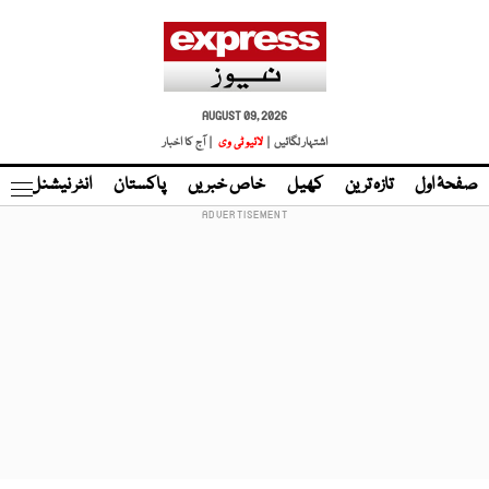
AUGUST 09, 2026
اشتہار لگائیں |
لائیو ٹی وی
| آج کا اخبار
صفحۂ اول
تازہ ترین
کھیل
خاص خبریں
پاکستان
انٹر نیشنل
ٹا