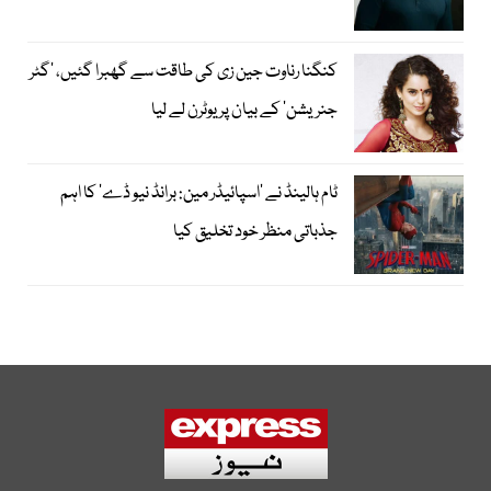
کنگنا رناوت جین زی کی طاقت سے گھبرا گئیں، ’گٹر
جنریشن‘ کے بیان پر یوٹرن لے لیا
ٹام ہالینڈ نے ’اسپائیڈر مین: برانڈ نیو ڈے‘ کا اہم
جذباتی منظر خود تخلیق کیا