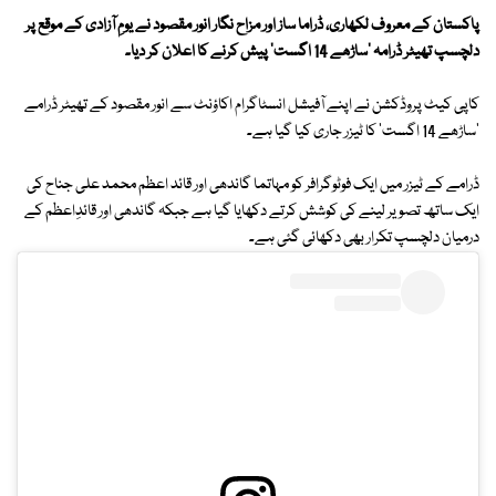
پاکستان کے معروف لکھاری، ڈراما ساز اور مزاح نگار انور مقصود نے یومِ آزادی کے موقع پر
دلچسپ تھیٹر ڈرامہ 'ساڑھے 14 اگست' پیش کرنے کا اعلان کر دیا۔
کاپی کیٹ پروڈکشن نے اپنے آفیشل انسٹاگرام اکاؤنٹ سے انور مقصود کے تھیٹر ڈرامے
'ساڑھے 14 اگست' کا ٹیزر جاری کیا گیا ہے۔
ڈرامے کے ٹیزر میں ایک فوٹوگرافر کو مہاتما گاندھی اور قائد اعظم محمد علی جناح کی
ایک ساتھ تصویر لینے کی کوشش کرتے دکھایا گیا ہے جبکہ گاندھی اور قائدِاعظم کے
درمیان دلچسپ تکرار بھی دکھائی گئی ہے۔