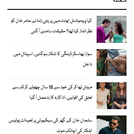
متعلقہ
کیا پروموشنل ایونٹ میں پریتی زنٹا نے عامر خان کو
نظر انداز کیا تھا؟ حقیقت سامنے آگئی
سوارا بھاسکر ڈینگی کا شکار ہوگئیں، اسپتال میں
داخل
مرونل ٹھاکر کی خود سے 10 سال چھوٹے کرکٹر سے
تعلق کی افواہیں، اداکارہ کا ردعمل آگیا
سلمان خان کے گھر کی سیکیورٹی پر تعینات پولیس
اہلکار کی اچانک موت