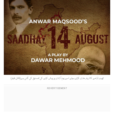
تھیٹر ڈرامے کا ٹریلر جاری کرتے ہوئے اسے یومِ آزادی پر پیش کرنے کی تصدیق کی گئی ہے(فائل فوٹو)