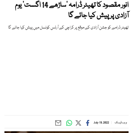
انور مقصود کا تھیٹر ڈرامہ ’ساڑھے 14 اگست‘ یوم
آزادی پر پیش کیا جائے گا
تھیٹر ڈرامے کو جشن آزادی کے موقع پر کراچی کے آرٹس کونسل میں پیش کیا جائے گا
ویب ڈیسک
July 19, 2022