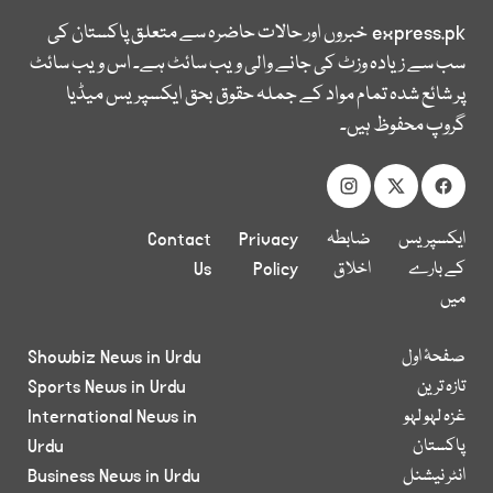
express.pk
خبروں اور حالات حاضرہ سے متعلق پاکستان کی
سب سے زیادہ وزٹ کی جانے والی ویب سائٹ ہے۔ اس ویب سائٹ
پر شائع شدہ تمام مواد کے جملہ حقوق بحق ایکسپریس میڈیا
گروپ محفوظ ہیں۔
ایکسپریس
ضابطہ
Privacy
Contact
کے بارے
اخلاق
Policy
Us
میں
صفحۂ اول
Showbiz News in Urdu
تازہ ترین
Sports News in Urdu
غزہ لہو لہو
International News in
پاکستان
Urdu
انٹر نیشنل
Business News in Urdu