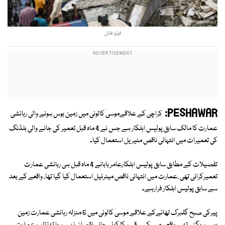
فوٹو: فائل
PESHAWAR:
کراچی کے علاقےموسیٰ کالونی میں زمین بوس ہونے والی رہائشی
عمارت کا مالک سابق پولیس اہلکار ہے جس نے 4 ماہ قبل تعمیر کی جانے والی بلڈنگ
کی تعمیرات میں انتہائی ناقص مٹیریل استعمال کیا۔
تفصیلات کے مطابق سابق پولیس اہلکارعامر بابانے 4 ماہ قبل ہی رہائشی عمارت
تعمیرکرائی تھی ،عمارت میں انتہائی ناقص میٹرئیل استعمال کیا گیا تھا، واقعے کے بعد
سے سابق پولیس اہلکار فرارہے۔
پیرکی صبح گلبرگ تھانےکے علاقے موسیٰ کالونی میں 6 منزلہ رہائشی عمارت زمین