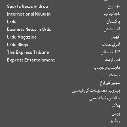
تازہ ترین
Sports News in Urdu
غزہ لہو لہو
International News in
پاکستان
Urdu
انٹر نیشنل
Business News in Urdu
کھیل
Urdu Magazine
انٹرٹینمنٹ
Urdu Blogs
لائف اسٹائل
The Express Tribune
ٹاپ ٹرینڈ
Express Entertainment
دلچسپ و عجیب
صحت
سونے کے نرخ
پیٹرولیم مصنوعات کی قیمتیں
سائنس و ٹیکنالوجی
بلاگ
بزنس
ویڈیوز