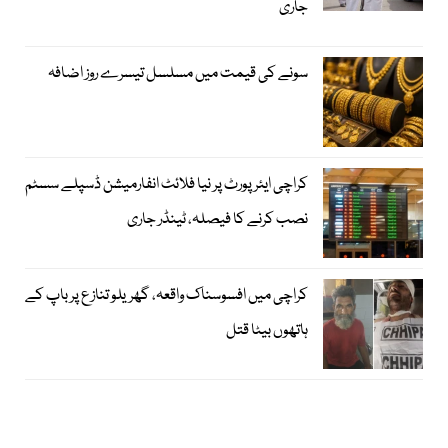
جاری
سونے کی قیمت میں مسلسل تیسرے روز اضافہ
کراچی ایئرپورٹ پر نیا فلائٹ انفارمیشن ڈسپلے سسٹم
نصب کرنے کا فیصلہ، ٹینڈر جاری
کراچی میں افسوسناک واقعہ، گھریلو تنازع پر باپ کے
ہاتھوں بیٹا قتل