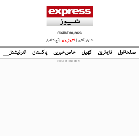
AUGUST 08, 2026
اشتہار لگائیں |
لائیو ٹی وی
| آج کا اخبار
صفحۂ اول
تازہ ترین
کھیل
خاص خبریں
پاکستان
انٹر نیشنل
ٹا