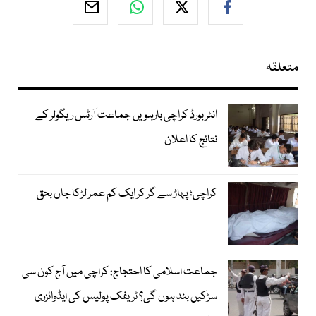
متعلقہ
انٹر بورڈ کراچی بارہویں جماعت آرٹس ریگولر کے
نتائج کا اعلان
کراچی؛ پہاڑ سے گر کر ایک کم عمر لڑکا جاں بحق
جماعت اسلامی کا احتجاج: کراچی میں آج کون سی
سڑکیں بند ہوں گی؟ ٹریفک پولیس کی ایڈوائزری