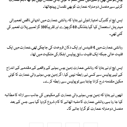
بوس ہوگئی تھی، واقعےمیں کسی قسم کا کوئی جانی نقصان نہیں ہوا تھا تاہم عمارت
گرنے سے متصل دو منزلہ عمارت کو بھی نقصان پہنچاتھا۔
ایس ایچ او گلبرگ امتیاز تنولی نے بتایا کہ رہائشی عمارت میں انتہائی ناقص تعمیراتی
میٹریئل استعمال کیا گیا،بلڈنگ 40گزچوڑے اور تقریباً100 گز لمبے پلاٹ تعمیر کی
گئی تھی۔
رہائشی عمارت میں 4 فلیٹس اور ایک دکان فروخت کی جاچکی تھی،عمارت میں ایک
فلیٹ خالی جبکہ ایک فلیٹ سابق پولیس اہلکارکی ملکیت میں تھا۔
ایس ایچ او نے بتایا کہ رہائشی عمارت زمین بوس ہونے کے واقعے کے مقدمے کے اندراج
کے لیے پولیس سے کسی نے رابطہ نہیں کیا، اگر زمین بوس ہونے والی عمارت کا کوئی
مکین مقدمہ درج کرانا چاہتا ہے تو پولیس سے رابطہ کرے۔
انھوں نے بتایا کہ زمین بوس ہونے والی عمارت کے مکینوں کی جانب سے ازالہ کا مطالبہ
کیا جا رہا ہے،رہائشی عمارت کا ملبہ اٹھانے کا کام شروع کردیا گیا ہے، جس کے بعد
متصل دو منزلہ عمارت کو گرایا جائے گا۔