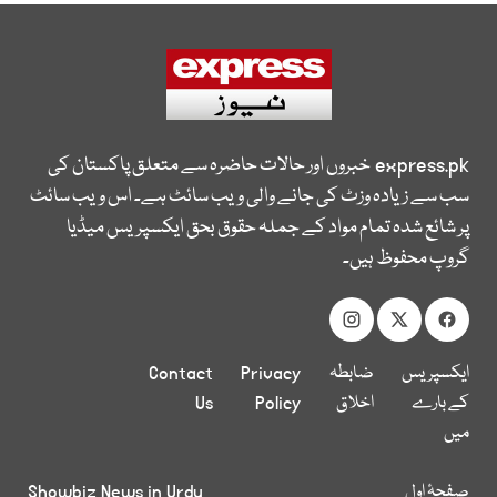
express.pk
خبروں اور حالات حاضرہ سے متعلق پاکستان کی
سب سے زیادہ وزٹ کی جانے والی ویب سائٹ ہے۔ اس ویب سائٹ
پر شائع شدہ تمام مواد کے جملہ حقوق بحق ایکسپریس میڈیا
گروپ محفوظ ہیں۔
ایکسپریس
ضابطہ
Privacy
Contact
کے بارے
اخلاق
Policy
Us
میں
صفحۂ اول
Showbiz News in Urdu