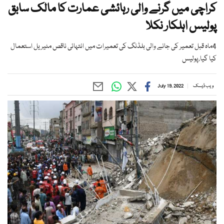
کراچی میں گرنے والی رہائشی عمارت کا مالک سابق
پولیس اہلکار نکلا
4ماہ قبل تعمیر کی جانے والی بلڈنگ کی تعمیرات میں انتہائی ناقص مٹیریل استعمال
کیا گیا،پولیس
ویب ڈیسک
July 19, 2022