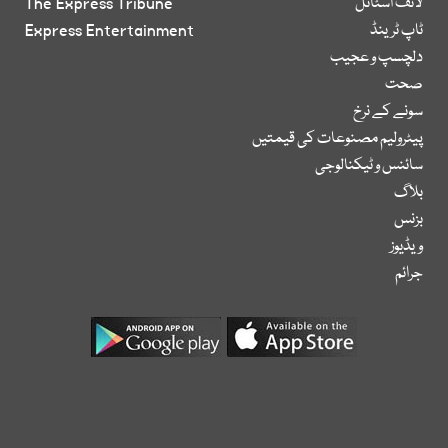
لائف اسٹائل
The Express Tribune
ٹاپ ٹرینڈ
Express Entertainment
دلچسپ و عجیب
صحت
سونے کے نرخ
پیٹرولیم مصنوعات کی قیمتیں
سائنس و ٹیکنالوجی
بلاگ
بزنس
ویڈیوز
جرائم