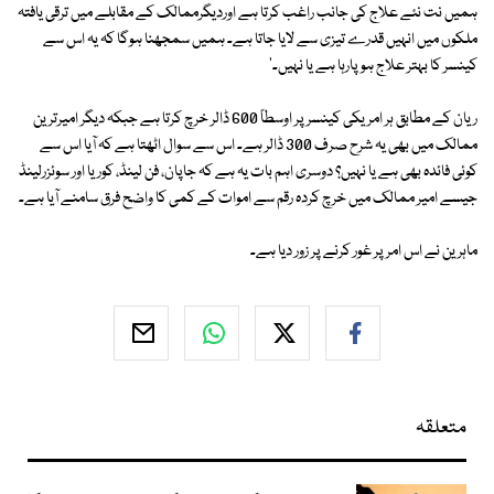
ہمیں نت نئے علاج کی جانب راغب کرتا ہے اوردیگرممالک کے مقابلے میں ترقی یافتہ
ملکوں میں انہیں قدرے تیزی سے لایا جاتا ہے۔ ہمیں سمجھنا ہوگا کہ یہ اس سے
کینسر کا بہتر علاج ہوپارہا ہے یا نہیں۔'
ریان کے مطابق ہر امریکی کینسر پر اوسطاً 600 ڈالر خرچ کرتا ہے جبکہ دیگر امیرترین
ممالک میں بھی یہ شرح صرف 300 ڈالر ہے۔ اس سے سوال اٹھتا ہے کہ آیا اس سے
کوئی فائدہ بھی ہے یا نہیں؟ دوسری اہم بات یہ ہے کہ جاپان، فن لینڈ، کوریا اور سوئزرلینڈ
جیسے امیر ممالک میں خرچ کردہ رقم سے اموات کے کمی کا واضح فرق سامنے آیا ہے۔
ماہرین نے اس امر پر غور کرنے پر زور دیا ہے۔
متعلقہ