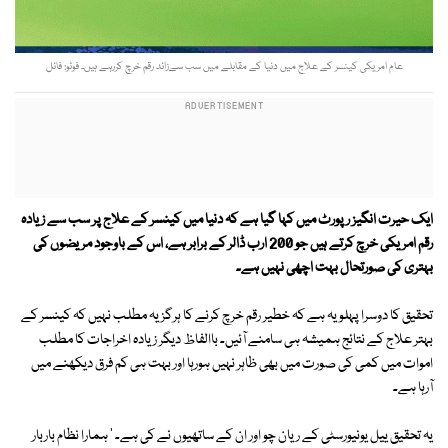
عام امریکی کینسر کے علاج میں دنیا کے مقابلے میں سب سےزائد رقم خرچ کررہے ہیں۔ فوٹو: فائل
ایک حیرت انگیز رپورٹ میں کہا گیا ہے کہ دنیا میں کینسر کے علاج پر سب سے زیادہ
رقم امریکی خرچ کرتے ہیں جو 200 ارب ڈالر کے برابر ہے، اس کے باوجود مریضوں کی
بہتری کی صورتحال بہت اچھی نہیں ہے۔
تحقیق کا دوسرا پہلو یہ ہے کہ خطیر رقم خرچ کرنے کا ہرگز یہ مطلب نہیں کہ کینسر کے
بہتر علاج کے نتائج ہمیشہ ہی سامنے آئیں۔ باالفاظ دیگر زیادہ اخراجات کا مطلب
اموات میں کمی کی صورت میں بھی ظاہر نہیں ہورہا اور بہت ہی کم فرق دیکھنے میں
آرہا ہے۔
یہ تحقیق ییل یونیورسٹی کے ریان چو اور ان کے ساتھیوں نے کی ہے۔ ' ہمارا نظام باربار