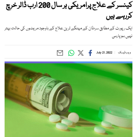
کینسر کے علاج پرامریکی ہر سال 200 ارب ڈالر خرچ
کررہے ہیں
ایک رپورٹ کے مطابق سرطان کے مہنگے ترین علاج کے باوجود مریضوں کی حالت بہتر
نہیں ہوپارہی
ویب ڈیسک
July 21, 2022