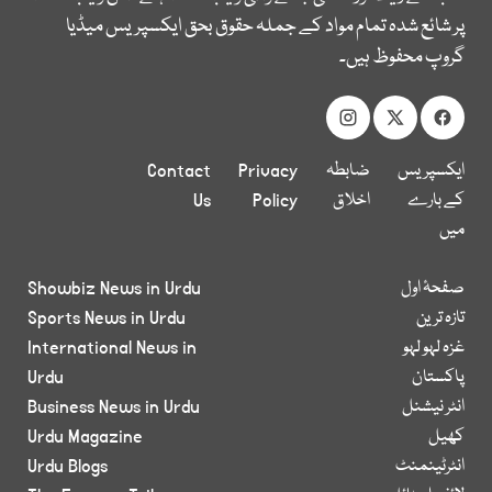
پر شائع شدہ تمام مواد کے جملہ حقوق بحق ایکسپریس میڈیا
گروپ محفوظ ہیں۔
ایکسپریس
ضابطہ
Privacy
Contact
کے بارے
اخلاق
Policy
Us
میں
صفحۂ اول
Showbiz News in Urdu
تازہ ترین
Sports News in Urdu
غزہ لہو لہو
International News in
پاکستان
Urdu
انٹر نیشنل
Business News in Urdu
کھیل
Urdu Magazine
انٹرٹینمنٹ
Urdu Blogs