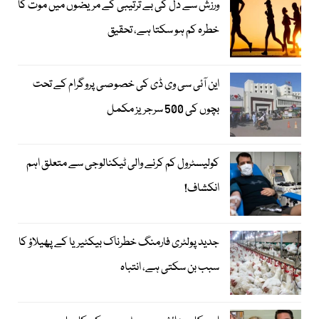
ورزش سے دل کی بے ترتیبی کے مریضوں میں موت کا
خطرہ کم ہو سکتا ہے، تحقیق
این آئی سی وی ڈی کی خصوصی پروگرام کے تحت
بچوں کی 500 سرجریز مکمل
کولیسٹرول کم کرنے والی ٹیکنالوجی سے متعلق اہم
انکشاف!
جدید پولٹری فارمنگ خطرناک بیکٹیریا کے پھیلاؤ کا
سبب بن سکتی ہے، انتباہ