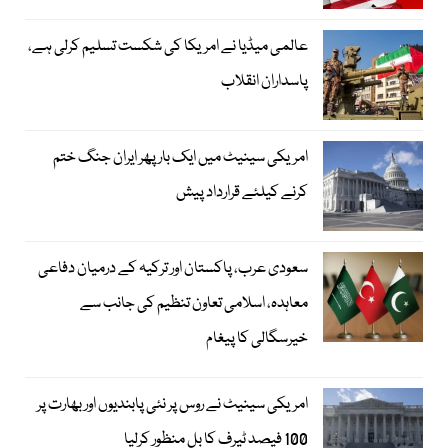
عالمی میڈیا نے امریکا کی شکست تسلیم کرلی ہے،
پاسداران انقلاب
امریکی سینیٹ میں ایک بار پھر ایران جنگ ختم
کرنے کیلئے قرارداد پیش
سعودی عرب، پاکستان اور ترکیہ کے درمیان دفاعی
معاہدہ، اسلامی تعاون تنظیم کی جانب سے
خیرسگالی کا پیغام
امریکی سینیٹ نے روس پر نئی پابندیوں اور بھارت پر
100 فیصد ٹیرف کا بل منظور کرلیا