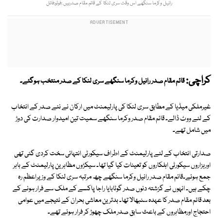
رانیل وکرما سنگھے اس وقت سری لنکا کے قائم مقام صدرہیں :فوٹو:فائل
کراچی:
قائم مقام صدر رانیل وکرما سنگھے سری لنکا کے صدر منتخب ہوگئے۔
غیرملکی میڈیا کے مطابق سری لنکا کی پارلیمنٹ میں ارکان نے نئے صدر کے انتخاب
کے لئے ووٹ ڈالے۔ قائم مقام صدر وکرما سنگھے سمیت تین امیدوار صدارت کی دوڑ
میں شامل تھے۔
صدارتی انتخاب کے لئے پارلیمنٹ کے اطراف سیکورٹی انتہائی سخت کردی گئی تھی
اورہزاروں سیکورٹی اہلکاروں کو تعینات کیا گیا تھا۔ سیکڑوں مظاہرین پارلیمنٹ کے باہر
جمع ہوئے۔قائم مقام صدر رانیل وکرما سنگھے چھ مرتبہ سری لنکا کے وزیراعظم رہ
چکے ہیں۔ انہوں نے گزشتہ دنوں صدر گوٹابایا راجا پاکسے کے ملک سے فرار ہونے کے
بعد قائم مقام صدر کا عہدہ سنبھالا تھا۔ بدترین معاشی بحران کے نتیجے میں عوامی
احتجاج اورمظاہروں کے باعث سابق صدر ملک چھوڑ کر فرار ہوئے تھے۔