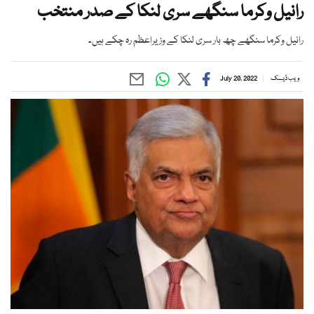
رانیل وکرما سنگھے سری لنکا کے صدر منتخب
رانیل وکرما سنگھے چھ بار سری لنکا کے وزیراعظم رہ چکے ہیں۔
ویب ڈیسک
July 20, 2022