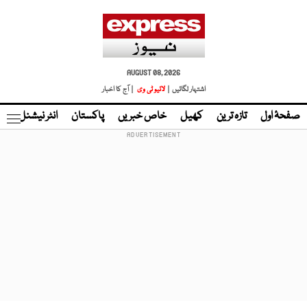
AUGUST 08, 2026
اشتہار لگائیں |
لائیو ٹی وی
| آج کا اخبار
صفحۂ اول
تازہ ترین
کھیل
خاص خبریں
پاکستان
انٹر نیشنل
ٹا