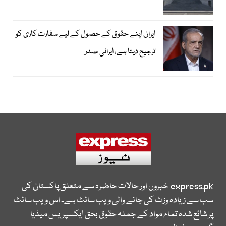
ایران اپنے حقوق کے حصول کے لیے سفارت کاری کو
ترجیح دیتا ہے، ایرانی صدر
express.pk
خبروں اور حالات حاضرہ سے متعلق پاکستان کی
سب سے زیادہ وزٹ کی جانے والی ویب سائٹ ہے۔ اس ویب سائٹ
پر شائع شدہ تمام مواد کے جملہ حقوق بحق ایکسپریس میڈیا