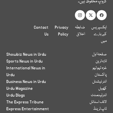
گروپ محفوظ ہیں۔
ایکسپریس
ضابطہ
Privacy
Contact
کے بارے
اخلاق
Policy
Us
میں
صفحۂ اول
Showbiz News in Urdu
تازہ ترین
Sports News in Urdu
غزہ لہو لہو
International News in
پاکستان
Urdu
انٹر نیشنل
Business News in Urdu
کھیل
Urdu Magazine
انٹرٹینمنٹ
Urdu Blogs
لائف اسٹائل
The Express Tribune
ٹاپ ٹرینڈ
Express Entertainment