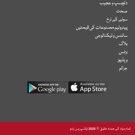
دلچسپ و عجیب
صحت
سونے کے نرخ
پیٹرولیم مصنوعات کی قیمتیں
سائنس و ٹیکنالوجی
بلاگ
بزنس
ویڈیوز
جرائم
تمام مواد کے جملہ حقوق © 2026 ایکسپریس اردو