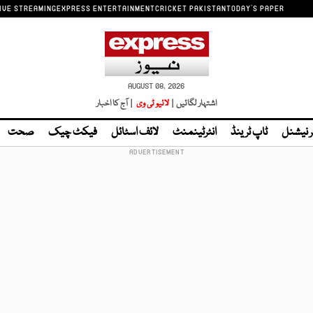
IVE STREAMING
EXPRESS ENTERTAINMENT
CRICKET PAKISTAN
TODAY'S PAPER
AUGUST 08, 2026
اشتہار لگائیں |
لائیو ٹی وی
| آج کا اخبار
ر نیشنل
ٹاپ ٹرینڈ
انٹرٹینمنٹ
لائف اسٹائل
فیکٹ چیک
صحت