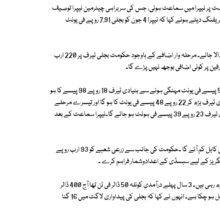
ست پر نیپرا میں سماعت ہوئی، جس کی سربراہی چیئرمین نیپرا توصیف
ایچ فاروقی نے کی۔ سماعت میں ایڈیشنل سیکرٹری پاور ڈویژن محفوظ بھٹی نے بریفنگ دیتے ہوئے کہا کہ نیپرا 4 جون کو بجلی 7.91 روپے فی یونٹ
سیکرٹری پاور ڈویژن نے کہا کہ ہم چاہتے ہیں کہ صارفین پر ایک ساتھ بوجھ نہ ڈالا جائے۔ مرحلہ وار اضافے کے باوجود حکومت بجلی ٹیرف پر 220 ارب
یکساں ٹیرف کے لیے دی گئی درخواست کے مطابق جولائی سے بجلی 3 روپے 50 پیسے فی یونٹ مہنگی ہونے سے بنیادی ٹیرف 18 روپے 98 پیسے کا ہو
جائے گا۔ بعد ازاں ستمبر سے مزید 3 روپے 50 پیسے فی یونٹ اضافے سے بنیادی ٹیرف بڑھ کر 22 روپے 48 پیسے فی یونٹ کا ہو گا اور تیسرے مرحلے
میں اکتوبر سے بجلی کے بنیادی ٹیرف میں 91 پیسے فی یونٹ بڑھانے سے بنیادی ٹیرف 23 روپے 39 پیسے فی ہونٹ ہو جائے گا۔نیپرا سماعت کے بعد
دوران سماعت پاور ڈویژن حکام نے بتایا کہ ری بیسنگ کے بعد پروٹیکٹڈ صارفین کابل کم آئے گا ۔حکومت کی جانب سے زرعی شعبے کو 93 ارب روپے
گریز کے لیے سبسڈی کے اعدادوشمار فراہم کرے ۔
چیئرمین نیپرا کا سماعت کے دوران کہنا تھا کہ عالمی منڈی میں فیول پرائسز بڑھ رہی ہیں۔ 3 سال پہلے درآمدی کوئلہ 50 ڈالر فی ٹن تھا آج 400 ڈالر
ہے۔ فیول لاگت میں 8 گنا اضافہ ہو چکا ہے۔ روپے کے مقابلے میں ڈالر بھی ڈبل ہو چکا ہے۔ انہوں نے کہا کہ بجلی کی پیداواری لاگت میں 16 گنا