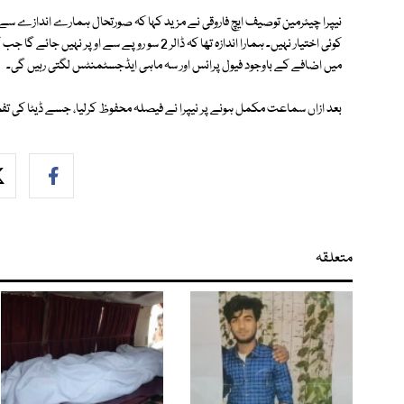
نیپرا چیئرمین توصیف ایچ فاروقی نے مزید کہا کہ صورتحال ہمارے اندازے سے ب
میں اضافے کے باوجود فیول پرائس اور سہ ماہی ایڈجسٹمنٹس لگتی رہیں گی۔
بعد ازاں سماعت مکمل ہونے پر نیپرا نے فیصلہ محفوظ کرلیا، جسے ڈیٹا کی تفص
متعلقہ