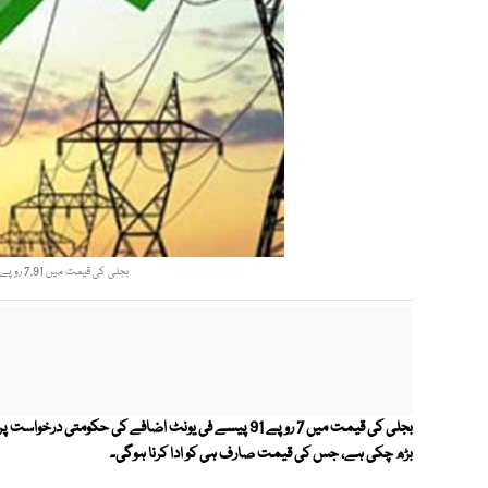
بجلی کی قیمت میں 7.91 روپے اضافے کی درخواست حکومت نے دی تھی (فوٹو فائل)
بجلی کی قیمت میں 7 روپے 91 پیسے فی یونٹ اضافے کی حکو
بڑھ چکی ہے، جس کی قیمت صارف ہی کو ادا کرنا ہوگی۔