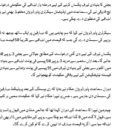
بجلی کا بنیادی ٹیرف یکساں کرنے کے لیے مرحلہ وار اضافے کی حکومتی درخوا
اضافے کی منظوری دے چکی ہے۔
روپے کی سبسڈی دے گی جب کہ قیمت میں اضافے سے تقریباً 50 فیصد صارفین پر کوئی اضافی بوجھ نہیں پڑے گا۔
فیصلہ نوٹیفکیشن کے لیے وفاقی حکومت کو بھجوائے گا۔
کی سبسڈی دی جارہی ہے ۔ جس پر نیپرا حکام نے کہا کہ حکومت ہمیں ہر کٹی
اضافہ ہوا ہے، اگریہ قیمت صارف ادا نہیں کرے گا تو کون کرے گا؟۔