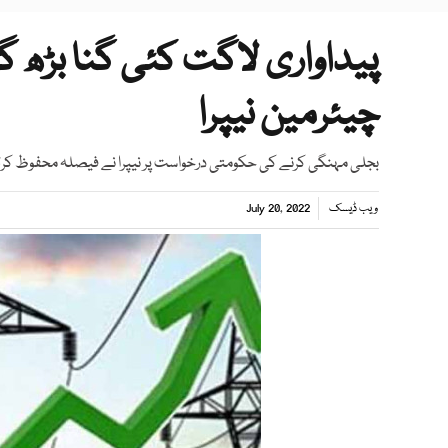
پیداواری لاگت کئی گنا بڑھ
چیئرمین نیپرا
بجلی مہنگی کرنے کی حکومتی درخواست پر نیپرا نے فیصلہ محفوظ کرل
ویب ڈیسک
July 20, 2022