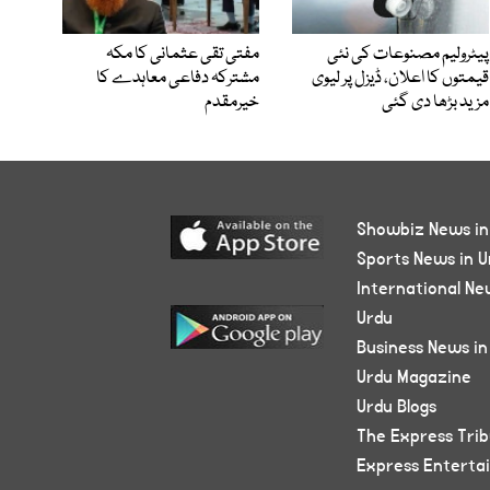
پیٹرولیم مصنوعات کی نئی
مفتی تقی عثمانی کا مکہ
قیمتوں کا اعلان، ڈیزل پر لیوی
مشترکہ دفاعی معاہدے کا
مزید بڑھا دی گئی
خیرمقدم
Showbiz News in
Sports News in U
International Ne
Urdu
Business News in
Urdu Magazine
Urdu Blogs
The Express Tri
Express Enterta