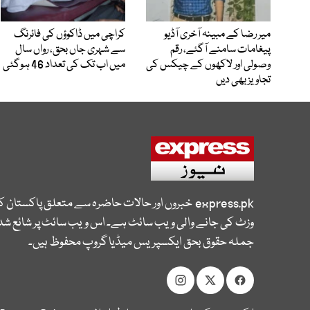
میر رضا کے مبینہ آخری آڈیو
کراچی میں ڈاکوؤں کی فائرنگ
پیغامات سامنے آگئے، رقم
سے شہری جاں بحق، رواں سال
وصولی اور لاکھوں کے چیکس کی
میں اب تک کی تعداد 46 ہوگئی
تجاویز بھی دیں
express.pk
خبروں اور حالات حاضرہ سے متعلق پاکستان 
وزٹ کی جانے والی ویب سائٹ ہے۔ اس ویب سائٹ پر شائع شدہ
جملہ حقوق بحق ایکسپریس میڈیا گروپ محفوظ ہیں۔