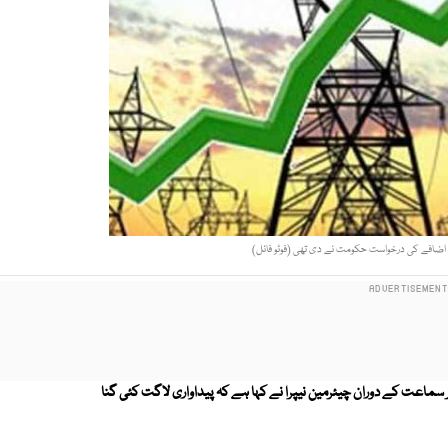
متی درخواست پر سماعت کے دوران چیئرمین نیپرا نے کہا ہے کہ پیداواری لاگت کئی گنا