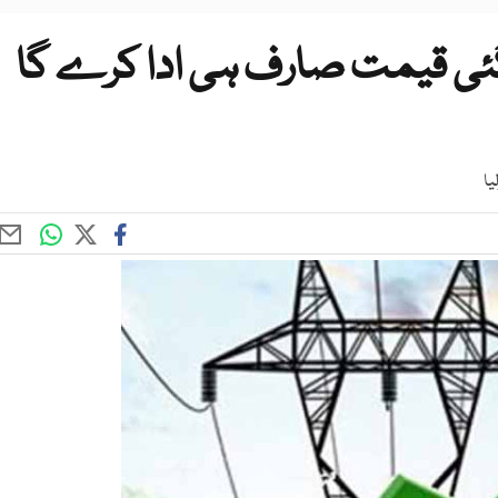
 گئی قیمت صارف ہی ادا کرے گا
یا