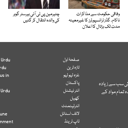
وفاقی حکومت سے مذاکرات
چئیرمین پی ٹی آئی بیرسٹر گوہر
ناکام، گڈز ٹرانسپورٹرز کا غیرمعینہ
کی والدہ انتقال کر گئیں
مدت تک ہڑتال کا اعلان
صفحۂ اول
 Urdu
تازہ ترین
rdu
غزہ لہو لہو
ws in
پاکستان
کی سب سے زیادہ
انٹر نیشنل
 Urdu
 تمام مواد کے
کھیل
انٹرٹینمنٹ
لائف اسٹائل
bune
ٹاپ ٹرینڈ
inment