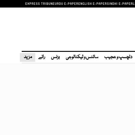
EXPRESS TRIBUNE
URDU E-PAPER
ENGLISH E-PAPER
SINDHI E-PAPER
L
دلچسپ و عجیب
سائنس و ٹیکنالوجی
بزنس
رائے
مزید