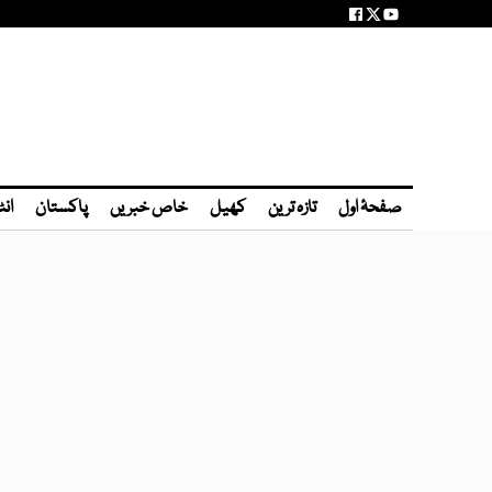
صفحۂ اول
تازہ ترین
کھیل
خاص خبریں
پاکستان
انٹ