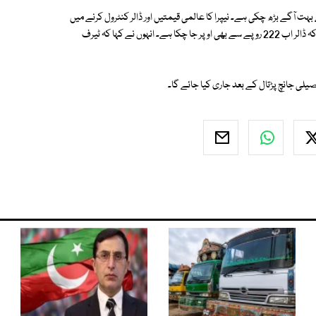
ہت آگے بڑھ چکی ہے۔ نیپرا کا عالمی قیمتیں اور ڈالر کنٹرول کرنے میں
کوئی اختیار نہیں۔ ہمارا اندازہ تھا کہ ڈالر 2 سو روپے سے اوپر نہیں جائے گا جب کہ ڈالر اب 222 روپے سے بھی اوپر جا چکا ہے۔ انہوں نے کہا کہ ٹیرف
یلی جانچ پڑتال کے بعد جاری کیا جائے گا۔