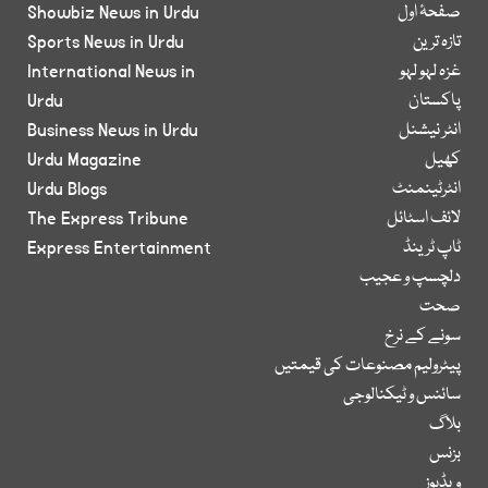
صفحۂ اول
Showbiz News in Urdu
تازہ ترین
Sports News in Urdu
غزہ لہو لہو
International News in
پاکستان
Urdu
انٹر نیشنل
Business News in Urdu
کھیل
Urdu Magazine
انٹرٹینمنٹ
Urdu Blogs
لائف اسٹائل
The Express Tribune
ٹاپ ٹرینڈ
Express Entertainment
دلچسپ و عجیب
صحت
سونے کے نرخ
پیٹرولیم مصنوعات کی قیمتیں
سائنس و ٹیکنالوجی
بلاگ
بزنس
ویڈیوز