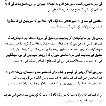
کی صورت میں وہ انسداد ڈپریشن ادویات کھانا نہ چھوڑیں اور اس متعلق بحث کی کہ یہ
ادویات ڈپریشن کا علاج کرنے میں مؤثر ہوتی ہیں۔
محققین کے مطابق 85 سے 90 فی صد لوگ کایہ ماننا ہے کہ سیروٹونِن کی کم سطح یا
کیمیائی عدم توازن ڈپریشن کا سبب بنتا ہے۔
یو سی ایل میں سائیکیئٹری کی پروفیسر اور تحقیق کی سربرہ مصنفہ جوانا مونکریف کا
کہنا تھا 'کسی چیز کی نفی کو ثابت کرنا ہمیشہ مشکل ہوتا ہے لیکن میرا خیال ہے کہ
ہم یہ کہہ سکتے ہیں کہ متعدد دہائیوں پر محیط بڑے پیمانے پر کی جانے والی اس
تحقیق کے بعد ایسا کوئی ثبوت سامنے نہیں آیا کہ ڈپریشن سیروٹونِن کی بے ضابطگیوں
کی وجہ سے ہوتا ہے، بالخصوص اس کی کم سطح یا کم فعال ہونے کی وجہ سے۔
انہوں نے کہا 'ڈپریشن کی کیمیائی عدم توازن کا مشہور نظریہ، انسدان ڈپریشن ادویات
کے استعمال میں اضافے کے ساتھ جُڑ گیا ہے۔ ہزاروں لوگ اینٹی ڈپریسنٹ کے
نقصانات کا سامنا کرتے ہیں پھر بھی ان نسخوں کے لکھے جانے میں اضافہ ہورہا ہے۔'
ان کا کہنا تھا کہ یہ وقت ہے کہ عوام کو آگاہ کیا جائے کہ ڈپریشن سے متعلق اس نظریے
کی بنیادیں سائنس میں نہیں ہیں۔