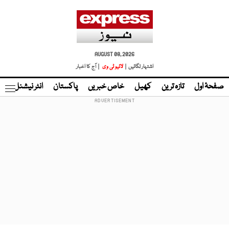
AUGUST 08, 2026
اشتہار لگائیں |
لائیو ٹی وی
| آج کا اخبار
صفحۂ اول
تازہ ترین
کھیل
خاص خبریں
پاکستان
انٹر نیشنل
ٹا