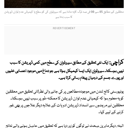
محققین کے مطابق 85 سے 90 فی صد لوگ کایہ ماننا ہے کہ سیروٹونِن کی کم سطح یا کیمیائی عدم توازن ڈپریشن
کا سبب بنتا ہے
کراچی:
ایک نئی تحقیق کے مطابق سیروٹونِن کی سطح میں کمی ڈپریشن کا سبب
نہیں ہوسکتا۔ سیروٹونِن ایک ایسا کیمیکل ہوتا ہے جو دماغ میں موجود اعصابی خلیوں
اور پورے جسم کے درمیان پیغام رسانی کرتا ہے۔
یونیورسٹی کالج لندن میں موجودہ مطالعوں پر کی جانے والی نظرثانی تحقیق میں محققین
کو یہ معلوم ہوا کہ کیمیائی عدم توازن ڈپریشن کا ممکنہ طور پر سبب نہیں ہوسکتا۔
محققین نے مریضوں سے انسداد ڈپریشن ادویات کے علاوہ دیگر علاجوں پر بھی غور
کرنے کے لیے کہا۔
البتہ، دیگر ماہرینِ صحت نے لوگوں کو زور دیا ہے کہ تحقیق میں حاصل ہونے والے نتائج