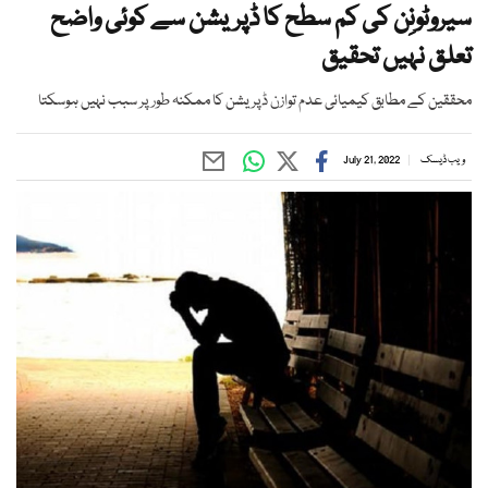
سیروٹونِن کی کم سطح کا ڈپریشن سے کوئی واضح
تعلق نہیں تحقیق
محققین کے مطابق کیمیائی عدم توازن ڈپریشن کا ممکنہ طور پر سبب نہیں ہوسکتا
ویب ڈیسک
July 21, 2022