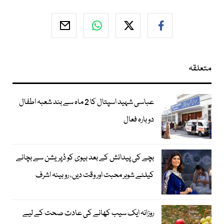
متعلقہ
عباسی شہید اسپتال کا 2 ماہ سے بند شعبہ اطفال
دوبارہ فعال
بچے کی پیدائش کے بعد بیوی کو ڈپریشن سے بچانے
کیلئے شوہر محبت اور وقت دیں، روبینہ اشرف
روزانہ ایک سیب کھانے کی عادت صحت کے لیے