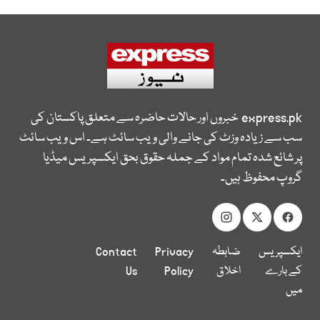
express.pk
خبروں اور حالات حاضرہ سے متعلق پاکستان کی
سب سے زیادہ وزٹ کی جانے والی ویب سائٹ ہے۔ اس ویب سائٹ
پر شائع شدہ تمام مواد کے جملہ حقوق بحق ایکسپریس میڈیا
گروپ محفوظ ہیں۔
ایکسپریس
ضابطہ
Privacy
Contact
کے بارے
اخلاق
Policy
Us
میں