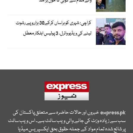
والے مقام سے گولی کا خول برآمد
کراچی: شہری کو ہراساں کرکے30 ہزارروپے رشوت
لینے کی ویڈیو وائرل، 3 پولیس اہلکار معطل
express.pk
خبروں اور حالات حاضرہ سے متعلق پاکستان کی
سب سے زیادہ وزٹ کی جانے والی ویب سائٹ ہے۔ اس ویب سائٹ
پر شائع شدہ تمام مواد کے جملہ حقوق بحق ایکسپریس میڈیا