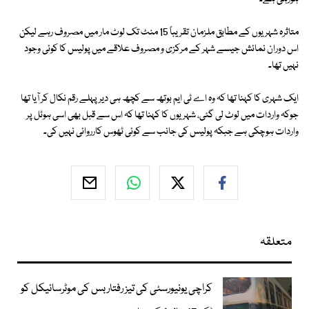
متاثرہ شہریوں کے مطابق ملزمان تقریباً 15 منٹ تک لوٹ مار میں مصروف رہے لیکن
اس دوران نمائش جیسے شہر کے مرکزی و مصروف علاقے میں پولیس کا کوئی وجود
نہیں تھا۔
ایک شہری کا کہنا تھا کہ وہ اے ٹی ایم بوتھ سے کچھ ہی دیر پہلے رقم نکال کر آیا تھا
جوکہ واردات میں لوٹ لی گئی، شہریوں کا کہنا تھا کہ اس سے قبل بھی اسی ہوٹل پر
واردات ہوچکی ہے جبکہ پولیس کی جانب سے کوئی ٹھوس کارروائی نہیں کی۔
متعلقہ
کراچی یونیورسٹی کی تیز رفتار بس کی موٹرسائیکل کو