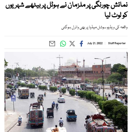
نمائش چورنگی پر ملزمان نے ہوٹل پر بیٹھے شہریوں
کو لوٹ لیا
واقعہ کی ویڈیو سوشل میڈیا پر بھی وائرل ہوگئی
July 21, 2022
Staff Reporter