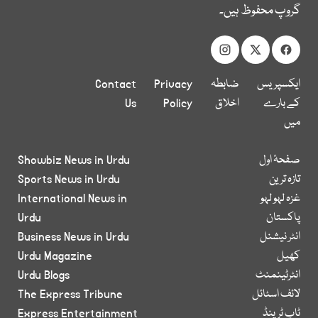
گروپ محفوظ ہیں۔
ایکسپریس
ضابطہ
Privacy
Contact
کے بارے
اخلاق
Policy
Us
میں
صفحۂ اول
Showbiz News in Urdu
تازہ ترین
Sports News in Urdu
غزہ لہو لہو
International News in
پاکستان
Urdu
انٹر نیشنل
Business News in Urdu
کھیل
Urdu Magazine
انٹرٹینمنٹ
Urdu Blogs
لائف اسٹائل
The Express Tribune
ٹاپ ٹرینڈ
Express Entertainment