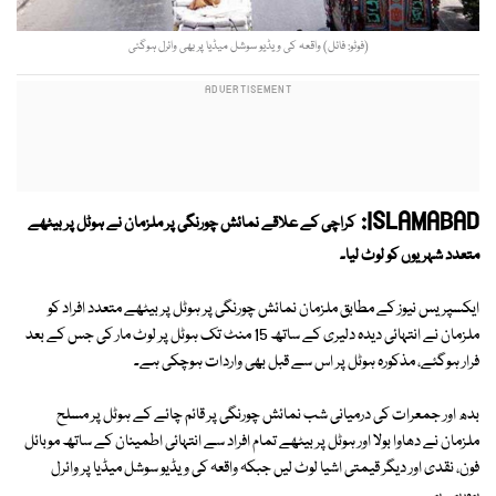
(فوٹو: فائل) واقعہ کی ویڈیو سوشل میڈیا پر بھی وائرل ہوگئی
ISLAMABAD:
کراچی کے علاقے نمائش چورنگی پر ملزمان نے ہوٹل پر بیٹھے
متعدد شہریوں کو لوٹ لیا۔
ایکسپریس نیوز کے مطابق ملزمان نمائش چورنگی پر ہوٹل پر بیٹھے متعدد افراد کو
ملزمان نے انتہائی دیدہ دلیری کے ساتھ 15 منٹ تک ہوٹل پر لوٹ مار کی جس کے بعد
فرار ہوگئے، مذکورہ ہوٹل پر اس سے قبل بھی واردات ہوچکی ہے۔
بدھ اور جمعرات کی درمیانی شب نمائش چورنگی پر قائم چائے کے ہوٹل پر مسلح
ملزمان نے دھاوا بولا اور ہوٹل پر بیٹھے تمام افراد سے انتہائی اطمینان کے ساتھ موبائل
فون، نقدی اور دیگر قیمتی اشیا لوٹ لیں جبکہ واقعہ کی ویڈیو سوشل میڈیا پر وائرل
ہورہی ہے۔