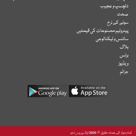
دلچسپ و عجیب
صحت
سونے کے نرخ
پیٹرولیم مصنوعات کی قیمتیں
سائنس و ٹیکنالوجی
بلاگ
بزنس
ویڈیوز
جرائم
تمام مواد کے جملہ حقوق © 2026 ایکسپریس اردو