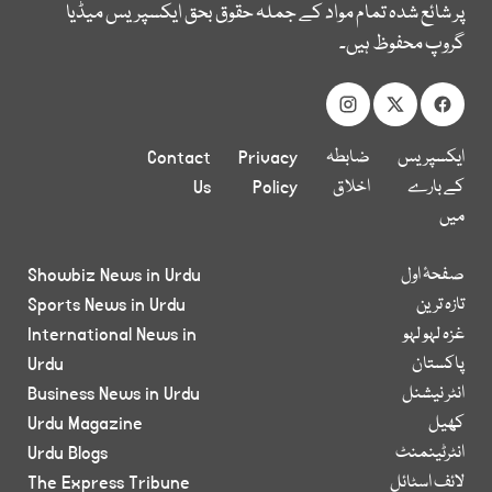
پر شائع شدہ تمام مواد کے جملہ حقوق بحق ایکسپریس میڈیا
گروپ محفوظ ہیں۔
ایکسپریس
ضابطہ
Privacy
Contact
کے بارے
اخلاق
Policy
Us
میں
صفحۂ اول
Showbiz News in Urdu
تازہ ترین
Sports News in Urdu
غزہ لہو لہو
International News in
پاکستان
Urdu
انٹر نیشنل
Business News in Urdu
کھیل
Urdu Magazine
انٹرٹینمنٹ
Urdu Blogs
لائف اسٹائل
The Express Tribune