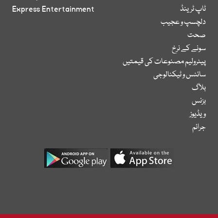
ٹاپ ٹرینڈ
Express Entertainment
دلچسپ و عجیب
صحت
سونے کے نرخ
پیٹرولیم مصنوعات کی قیمتیں
سائنس و ٹیکنالوجی
بلاگ
بزنس
ویڈیوز
جرائم