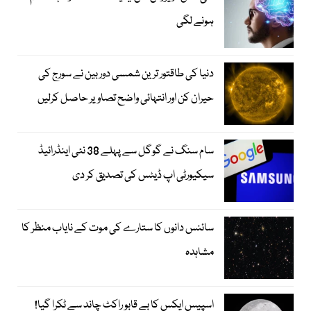
ہونے لگی
دنیا کی طاقتور ترین شمسی دوربین نے سورج کی
حیران کن اور انتہائی واضح تصاویر حاصل کرلیں
سام سنگ نے گوگل سے پہلے 38 نئی اینڈرائیڈ
سیکیورٹی اپ ڈیٹس کی تصدیق کر دی
سائنس دانوں کا ستارے کی موت کے نایاب منظر کا
مشاہدہ
اسپیس ایکس کا بے قابو راکٹ چاند سے ٹکرا گیا!