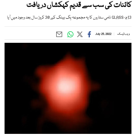
کائنات کی سب سے قدیم کہکشاں دریافت
GLASS-z13 نامی ستاروں کا یہ مجموعہ بِگ بینگ کے 30 کروڑ سال بعد وجود میں آیا
ویب ڈیسک
July 25, 2022