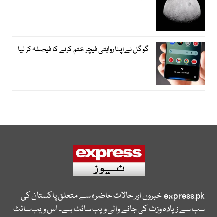
گوگل نے اپنا روایتی فیچر ختم کرنے کا فیصلہ کر لیا
express.pk
خبروں اور حالات حاضرہ سے متعلق پاکستان کی
سب سے زیادہ وزٹ کی جانے والی ویب سائٹ ہے۔ اس ویب سائٹ