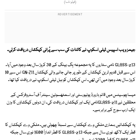
(فوٹو: ناسا)
جیمز ویب اسپیس ٹیلی اسکوپ نے کائنات کی سب سے پُرانی کہکشاں دریافت کرلی۔
GLASS-z13 نامی ستاروں کا یہ مجموعہ بِگ بینگ کے 30 کروڑ سال بعد وجود میں آیا۔
اس سے قبل قدیم ترین کہکشاں کے طور پر جانی جانے والی کہکشاں GN-Z11 اس سے 10
کروڑ سال بعد وجود میں آئی تھی۔ اس کہکشاں کو ہبل ٹیلی اسکوپ نے دریافت کیا تھا۔
میساچوسیٹس میں قائم ہارورڈ یونیورسٹی اور اسمتھسونین سینٹر آف آسٹروفزکس کے
محققین نے GLASS-z11نامی ایک اور کہکشاں دریافت کی۔ ان دونوں کہکشاؤں کا وزن
ایک ارب سورج کے برابر ہے۔
یہ کہکشائیں ہماری ملکی وے کہکشاں سے نسبتاً چھوٹی ہیں۔ ملکی وے کہکشاں کا
قطر ایک لاکھ نوری سال ہے جبکہ GLASS-z13 کا قطر اندازاً 1600 نوری سال جبکہ