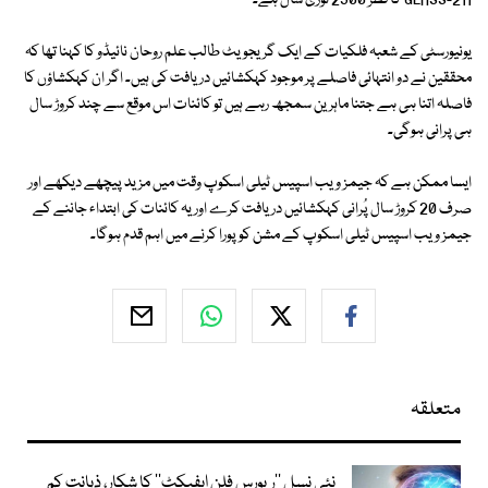
GLASS-z11 کا قطر 2300 نوری سال ہے۔
یونیورسٹی کے شعبہ فلکیات کے ایک گریجویٹ طالب علم روحان نائیڈو کا کہنا تھا کہ
محققین نے دو انتہائی فاصلے پر موجود کہکشائیں دریافت کی ہیں۔ اگر ان کہکشاؤں کا
فاصلہ اتنا ہی ہے جتنا ماہرین سمجھ رہے ہیں تو کائنات اس موقع سے چند کروڑ سال
ہی پرانی ہوگی۔
ایسا ممکن ہے کہ جیمز ویب اسپیس ٹیلی اسکوپ وقت میں مزید پیچھے دیکھے اور
صرف 20 کروڑ سال پُرانی کہکشائیں دریافت کرے اور یہ کائنات کی ابتداء جاننے کے
جیمز ویب اسپیس ٹیلی اسکوپ کے مشن کو پورا کرنے میں اہم قدم ہوگا۔
متعلقہ
نئی نسل ’’ریورس فلن ایفیکٹ‘‘ کا شکار، ذہانت کم