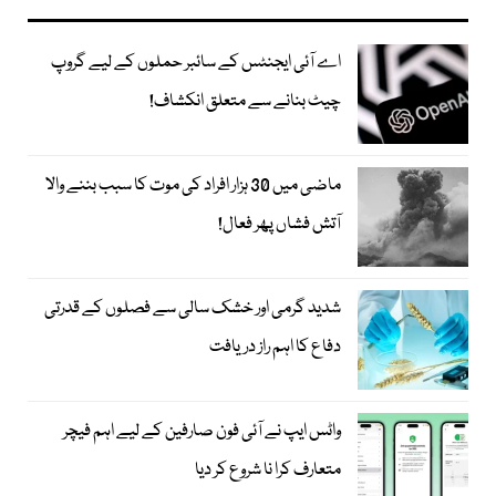
اے آئی ایجنٹس کے سائبر حملوں کے لیے گروپ
چیٹ بنانے سے متعلق انکشاف!
ماضی میں 30 ہزار افراد کی موت کا سبب بننے والا
آتش فشاں پھر فعال!
شدید گرمی اور خشک سالی سے فصلوں کے قدرتی
دفاع کا اہم راز دریافت
واٹس ایپ نے آئی فون صارفین کے لیے اہم فیچر
متعارف کرا نا شروع کر دیا