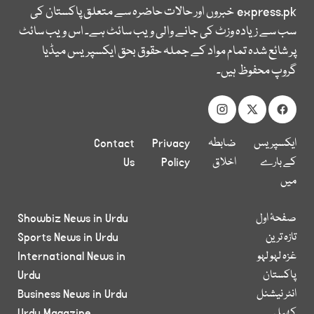
express.pk
خبروں اور حالات حاضرہ سے متعلق پاکستان کی
سب سے زیادہ وزٹ کی جانے والی ویب سائٹ ہے۔ اس ویب سائٹ
پر شائع شدہ تمام مواد کے جملہ حقوق بحق ایکسپریس میڈیا
گروپ محفوظ ہیں۔
ایکسپریس
ضابطہ
Privacy
Contact
کے بارے
اخلاق
Policy
Us
میں
صفحۂ اول
Showbiz News in Urdu
تازہ ترین
Sports News in Urdu
غزہ لہو لہو
International News in
پاکستان
Urdu
انٹر نیشنل
Business News in Urdu
کھیل
Urdu Magazine