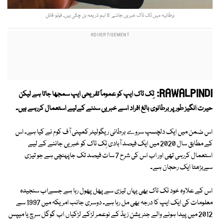
برطانیہ میں ٹک ٹاک خبریں جاننے کا اہم ذریعہ بن چکی ہیں۔ فوٹو: فائل
RAWALPINDI:
ٹِک ٹاک ایپ کو عموماً تفریحی ایپ سمجھا جاتا ہے لیکن
حیرت انگیز طور پر برطانوی بالغ افراد اسے خبریں سننے کےلیے استعمال کررہے ہیں۔
اس ضمن میں ایک دلچسپ سروے برطانی ریگولیٹر کمپنی آف کوم نے کیا ہے۔ اس
کے مطابق سال 2020 میں ایک فیصد آبادی ٹِک ٹاک کو خبریں جاننے کے لیے
استعمال کررہی تھی اور اب اس کی شرح 7 سات فیصد تک جاپہنچی ہے جو تیزی
سےبڑھتا ایک رحجان ہے۔
اس کے علاوہ خود ٹک ٹاک بھی یہاں تیزی سے پھل پھول رہا ہے جسےاب سنجیدہ
معلومات کی ایک ایپ کا درجہ بھی مل رہا ہے۔ دوسری جانب امریکہ میں 1997 سے
2012 میں پیدا ہونے والے جنریشن زیڈ کے نوعمر لڑکے لڑکیاں اب گوگل سرچ یا میپس