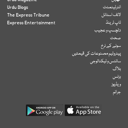
انٹرٹینمنٹ
Urdu Blogs
لائف اسٹائل
The Express Tribune
ٹاپ ٹرینڈ
Express Entertainment
دلچسپ و عجیب
صحت
سونے کے نرخ
پیٹرولیم مصنوعات کی قیمتیں
سائنس و ٹیکنالوجی
بلاگ
بزنس
ویڈیوز
جرائم