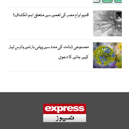
قدیم اہرامِ مصر کی تعمیر سے متعلق اہم انکشاف!
مصنوعی ذہانت کی مدد سے پہلی بار نئے وائرس تیار
کیے جانے کا دعویٰ