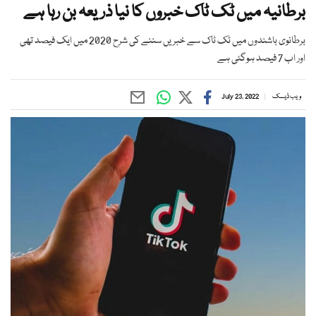
برطانیہ میں ٹک ٹاک خبروں کا نیا ذریعہ بن رہا ہے
برطانوی باشندوں میں ٹک ٹاک سے خبریں سننے کی شرح 2020 میں ایک فیصد تھی
اور اب 7 فیصد ہوگئی ہے
ویب ڈیسک
July 23, 2022