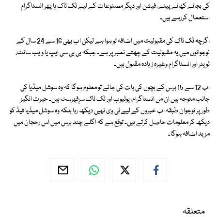
کی بجائے کھانے پینے، فیشن اور دیگر مصنوعات کے لیے ٹک ٹاک یا پھر انسٹاگرام
استعمال کررہے ہیں۔
اگرچہ ٹک ٹاک کی مقبولیت میں اضافہ تو ہوا ہے لیکن اب بھی 16 سے 24 سال کے
نوجوانوں میں یہ مقبولیت کے چھتے نمبر پر ہے۔ جبکہ بی بی سی ایپ یا ویب سائٹ،
ٹویٹر اور انسٹاگرام وغیرہ زیادہ مقبول ہیں۔
اب 12 سے 15 برس کے بچوں کی بات کی جائے تو معلوم ہوگا کہ وہ سوشل میڈیا کی
جانب متوجہ ہیں ان مٰں انسٹاگرام، یوٹیوب اور ٹک ٹاک سرِفہرست ہیں۔ حیرت انگیز
طورپر نوجوان طبقہ اب خبروں کے لیے ٹی وی نہیں دیکھ رہا بلکہ وہ سوشل میڈیا فیڈ کو
دیکھ کر معلومات حاصل کرتے ہیں۔ توقع ہے کہ اگلے چند برس میں اس رحجان میں
مزید اضافہ ہوگا۔
متعلقہ