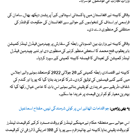
وزراتِ تجارت کی کوششوں کو سراہا۔
وفاقی کابینہ نے افغانستان میں پاکستانی اسپتالوں کے آپریشنز، دیکھ بھال، سامان کی
فراہمی اور اسٹاف کی تنخواہوں کے حوالے سے افغانستان کی حکومت کو فنڈز کی
منتقلی کی منظوری دے دی۔
وفاقی کابینہ نے وزارتِ بین الصوبائی رابطہ کی سفارش پر چیئرمین فیڈرل لینڈز کمیشن
بابر یعقوب فتح محمد کا استعفیٰ منظور کرنے کی منظوری دی اور نئے چیئرمین فیڈرل
لینڈز کمیشن کی تعیناتی کا فیصلہ کابینہ کمیٹی کے سپرد کردیا۔
کابینہ نے اقتصادی رابطہ کمیٹی کے 20 جولائی 2022 کو منعقد ہونے والے اجلاس
میں کئے گئے فیصلوں کی توثیق کردی۔ شرکا کو مزید بتایا گیا کہ یوریا اور گندم کی
شفاف طریقے سے خریداری کو یقینی بناتے ہوئے اس بات کا خاص خیال رکھا گیا کہ
بہترین معیار کو کم ترین قیمت پر خریدا جا سکے۔
یہ بھی پڑھیں:
جو اقدامات اٹھائے اس پر کوئی شرمندگی نہیں، مفتاح اسماعیل
اس حوالے سے متعلقہ حکام نے مہنگے ٹینڈرز کو بروقت مسترد کرکے کم قیمت ٹینڈرز
کو بروقت یقینی بنایا.کابینہ نے چائینز فرم سے یوریا کی 100 امریکی ڈالرز فی ٹن کم قیمت