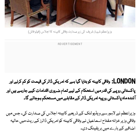
وزیراعظم شہباز شریف کی زیر صدارت وفاقی کابینہ کا اجلاس (فوٹو فائل)
LONDON:
وفاقی کابینہ کو بتایا گیا ہے کہ امریکی ڈالر کی قیمت کو کم کرنے اور
پاکستانی روپے کی قدر میں استحکام کے لیے تمام ضروری اقدامات کیے جارہے ہیں اور
آئندہ ماہ پاکستانی روپیہ امریکی ڈالر کے مقابلے میں مستحکم ہوجائے گا۔
وزیراعظم نے لاہور سے ویڈیو لنک کے ذریعے کابینہ اجلاس کی صدارت کی۔ جس میں
وفاقی وزیر خزانہ مفتاح اسماعیل نے وفاقی کابینہ کو امریکی ڈالرز کے ریٹ میں حالیہ
اضافے کے بارے میں بریفینگ دی۔