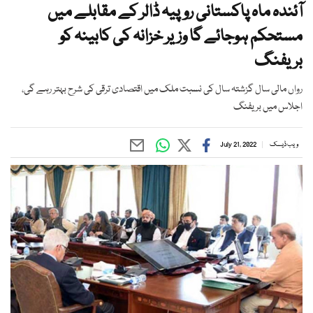
آئندہ ماہ پاکستانی روپیہ ڈالر کے مقابلے میں
مستحکم ہوجائے گا وزیر خزانہ کی کابینہ کو
بریفنگ
رواں مالی سال گزشتہ سال کی نسبت ملک میں اقتصادی ترقی کی شرح بہتر رہے گی،
اجلاس میں بریفنگ
ویب ڈیسک
July 21, 2022