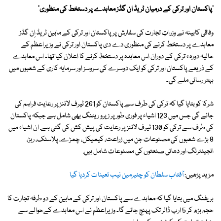
'پاکستان اور ترکی کے درمیان ٹریڈ ان گڈز معاہدے پر دستخط کی منظوری'
وفاقی کابینہ نے وزراتِ تجارت کی سفارش پر پاکستان اور ترکی کے مابین ٹریڈ اِن گڈز
معاہدے پر دستخط کرنے کی منظوری دے دی پاکستان اور ترکی نے وزیراعظم کے
حالیہ دورہء ترکی کے دوران اس معاہدہ پر دستخط کرنے کا اعلان کیا تھا۔ اس معاہدے
کے ذریعے پاکستان اور ترکی کو ایک دوسرے کی سروسز اور سرمایہ کاری کے شعبوں میں
بہتر رسائی ملے گی۔
شرکا کو بتایا گیا کہ ترکی کی طرف سے پاکستان کو 261 ٹیرف لائنز پر رعایت فراہم کی
جائے گی جس میں 123 اشیاء پر فوری طور پر زیرو ریٹنگ بھی شامل ہے جبکہ پاکستان
کی طرف سے ترکی کو 130 ٹیرف لائنز پر رعایت کی پیش کش کی گئی ہے. ان اشیاء میں
8 بڑے شعبوں کی مصنوعات جن میں زراعت، کیمیکل، چمڑے، پلاسٹک، ربڑ،
انجینئرنگ اور دھاتی صنعتوں کی مصنوعات شامل ہیں.
مزید پڑھیں:
آفتاب سلطان کو چئیرمین نیب تعینات کردیا گیا
بریفنگ میں بتایا گیا کہ معاہدے سے پاکستان اور ترکی کے مابین کے دو طرفہ تجارت کا
حجم بڑھ کر 5 ارب ڈالر تک پہنچ جائے گا۔ وزیراعظم نے اس معاہدے کےحوالے سے