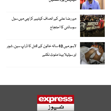
میڈیکل بورڈ تشکیل
میر رضا علی کے انصاف کیلیے کراچی میں سول
سوسائٹی کا احتجاج
لاہور میں 40 سالہ خاتون کے قتل کا ڈراپ سین، شوہر
اور سوتیلا بیٹا ملوث نکلے