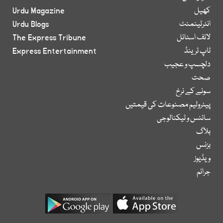
کھیل
Urdu Magazine
انٹرٹینمنٹ
Urdu Blogs
لائف اسٹائل
The Express Tribune
ٹاپ ٹرینڈ
Express Entertainment
دلچسپ و عجیب
صحت
سونے کے نرخ
پیٹرولیم مصنوعات کی قیمتیں
سائنس و ٹیکنالوجی
بلاگ
بزنس
ویڈیوز
جرائم