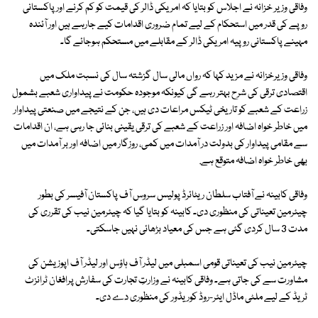
وفاقی وزیر خزانہ نے اجلاس کو بتایا کہ امریکی ڈالر کی قیمت کو کم کرنے اور پاکستانی
روپے کی قدر میں استحکام کے لیے تمام ضروری اقدامات کیے جارہے ہیں اور آئندہ
مہینے پاکستانی روپیہ امریکی ڈالر کے مقابلے میں مستحکم ہوجائے گا۔
وفاقی وزیرخزانہ نے مزید کہا کہ رواں مالی سال گزشتہ سال کی نسبت ملک میں
اقتصادی ترقی کی شرح بہتر رہے گی کیونکہ موجودہ حکومت نے پیداواری شعبے بشمول
زراعت کے شعبے کو تاریخی ٹیکس مراعات دی ہیں، جن کے نتیجے میں صنعتی پیداوار
میں خاطر خواہ اضافہ اور زراعت کے شعبے کی ترقی یقینی بنائی جا رہی ہے، ان اقدامات
سے مقامی پیداوار کی بدولت در آمدات میں کمی، روزگار میں اضافہ اور بر آمدات میں
بھی خاطر خواہ اضافہ متوقع ہے.
وفاقی کابینہ نے آفتاب سلطان ریٹائرڈ پولیس سروس آف پاکستان آفیسر کی بطور
چیئرمین تعیناتی کی منظوری دی۔ کابینہ کو بتایا گیا کہ چیئرمین نیب کی تقرری کی
مدت 3 سال کردی گئی ہے جس کی معیاد بڑھائی نہیں جاسکتی۔
چیئرمین نیب کی تعیناتی قومی اسمبلی میں لیڈر آف ہاؤس اور لیڈر آف اپوزیشن کی
مشاورت سے کی جاتی ہے۔ وفاقی کابینہ نے وزارتِ تجارت کی سفارش پرافغان ٹرانزٹ
ٹریڈ کے لیے ملٹی ماڈل ایئر-روڈ کوریڈور کی منظوری دے دی۔