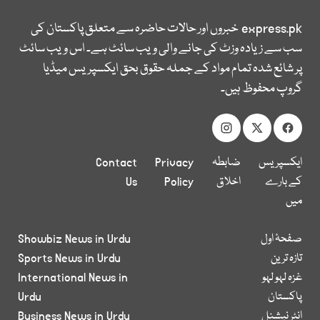
express.pk
خبروں اور حالات حاضرہ سے متعلق پاکستان کی
سب سے زیادہ وزٹ کی جانے والی ویب سائٹ ہے۔ اس ویب سائٹ
پر شائع شدہ تمام مواد کے جملہ حقوق بحق ایکسپریس میڈیا
گروپ محفوظ ہیں۔
ایکسپریس
ضابطہ
Privacy
Contact
کے بارے
اخلاق
Policy
Us
میں
صفحۂ اول
Showbiz News in Urdu
تازہ ترین
Sports News in Urdu
غزہ لہو لہو
International News in
پاکستان
Urdu
انٹر نیشنل
Business News in Urdu