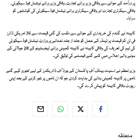
پر درآمد کے حوالے سے وفاقی وزیر برائے تجارت، وفاقی وزیر برائے نیشنل فوڈ سیکورٹی،
وفاقی سیکرٹری تجارت اور وفاقی سیکرٹری برائے نیشنل فوڈ سیکورٹی کی کوششوں کو
سراہا۔
کابینہ نے گندم کی خریداری کے حوالے سے طلب کی گئی قیمت سے 36 امریکی ڈالرز
فی ٹن کم قیمت پر ٹینڈر کے عمل کو جلد از جلد نمٹانے پر وزارتِ نیشنل فوڈ سیکورٹی
کی ٹیم کی تعریف کی وفاقی کابینہ نے کابینہ کمیٹی برائے لیجسلیٹو کے 20 جولائی کے
ہونے والے اجلاس میں کئے گئے فیصلے کی توثیق کی۔
وزیراعظم نے اسٹیٹ بینک آف پاکستان کے بورڈ آف ڈائریکٹرز کے لیے تجویز کیے گئے
ناموں پر کابینہ کمیٹی بنانے کی ہدایت کردی جو کہ ان ناموں پر غور کرنے کے بعد اپنی
رپورٹ وفاقی کابینہ کو پیش کرے گی۔
متعلقہ