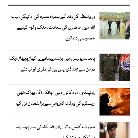
وزیراعظم کی وفد کے ہمراہ عمرہ کی ادائیگی، بیت
اللہ میں حاضری کی سعادت، ملک و قوم کیلیے
خصوصی دعائیں
پنجاب پولیس میں بڑے پیمانے پر اکھاڑ پچھاڑ، ایک
درجن سے زائد ڈی ایس پیز کی تقرری اور تبادلے
راولپنڈی، دو دکانوں میں اچانک آگ بھڑک اٹھی،
ریسکیو کی بروقت کارروائی سے بڑا نقصان ٹل گیا
میر رضا کیس، راتوں رات قبر کشائی سے پہلے نیا