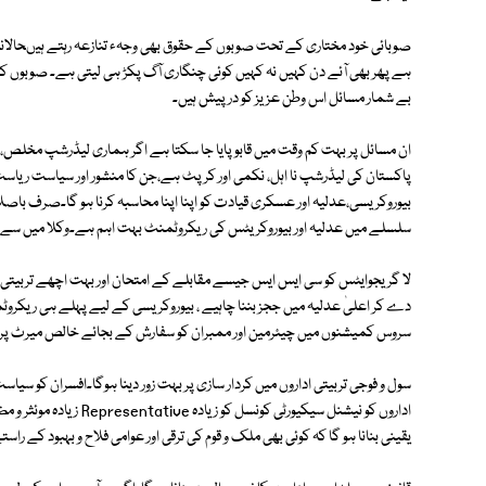
صوبائی خود مختاری کے تحت صوبوں کے حقوق بھی وجہء تنازعہ رہتے ہیںحالانک
ہے پھر بھی آئے دن کہیں نہ کہیں کوئی چنگاری آگ پکڑ ہی لیتی ہے۔ صوبوں ک
بے شمار مسائل اس وطن عزیز کو درپیش ہیں۔
ان مسائل پر بہت کم وقت میں قابو پایا جا سکتا ہے اگر ہماری لیڈرشپ مخل
پاکستان کی لیڈرشپ نا اہل، نکمی اور کرپٹ ہے،جن کا منشور اور سیاست ریاست
بیوروکریسی،عدلیہ اور عسکری قیادت کو اپنا اپنا محاسبہ کرنا ہو گا۔صرف باص
سلسلے میں عدلیہ اور بیوروکریٹس کی ریکروٹمنٹ بہت اہم ہے۔وکلا میں سے 
لا گریجوایٹس کو سی ایس ایس جیسے مقابلے کے امتحان اور بہت اچھے تربیتی پ
دے کر اعلیٰ عدلیہ میں ججز بننا چاہیے ، بیوروکریسی کے لیے پہلے ہی ریکروٹ
سروس کمیشنوں میں چیئرمین اور ممبران کو سفارش کے بجائے خالص میرٹ پر لگانا
سول و فوجی تربیتی اداروں میں کردار سازی پر بہت زور دینا ہوگا۔افسران کو 
اداروں کو نیشنل سیکیورٹی 
یقینی بنانا ہو گا کہ کوئی بھی ملک و قوم کی ترقی اور عوامی فلاح و بہبود کے 