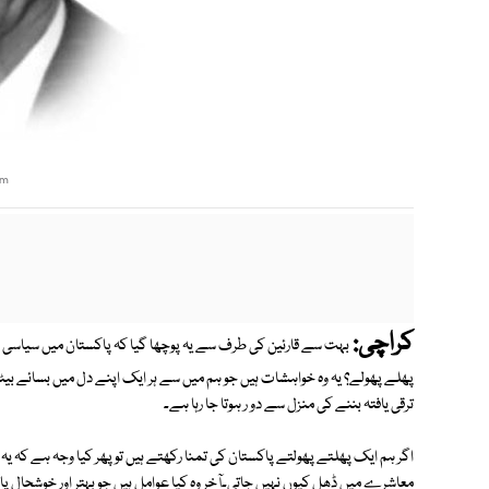
om
کراچی:
بہت سے قارئین کی طرف سے یہ پوچھا گیا کہ پاکستان میں سیاسی 
پھلے پھولے؟ یہ وہ خواہشات ہیں جو ہم میں سے ہر ایک اپنے دل میں بسائے بی
ترقی یافتہ بننے کی منزل سے دو ر ہوتا جا رہا ہے۔
اگر ہم ایک پھلتے پھولتے پاکستان کی تمنا رکھتے ہیں تو پھر کیا وجہ ہے کہ 
معاشرے میں ڈھل کیوں نہیں جاتی۔آخر وہ کیا عوامل ہیں جو بہتر اور خوشحال پا