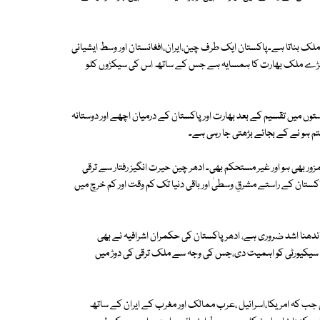
 ملک بناتا ہے۔پاکستان ایک طرف چین،ایران،افغانستان اور وسط ایشیائی
یں بڑے ملک بھارت کا ہمسایہ ہے جس کے ساتھ اس کی سیکڑوں کلو
یاستوں میں تقسیم کے بعد بھارت اور پاکستان کے درمیان اچھے اور دوستانہ
م ہو نے کے بجائے بڑھتی جا رہی ہے۔
بھی ہو اور غیر مستحکم بھی۔ ادھر چین حیرت انگیز رفتار سے ترقی
کستان کے راستے مشرقِ وسطیٰ اور باقی دنیا تک کم وقت اور کم خرچ میں
 باندھنا اشد ضروری ہے، ادھر پاکستان کی حکمران اشرافیہ نے بھی
 سیکیورٹی کو اہمیت دی،جس کی وجہ سے ملک ترقی کی دوڑ میں
ں جب کہ امریکا،اسرائیل ،عرب ممالک اور مغرب کے ایران کے ساتھ