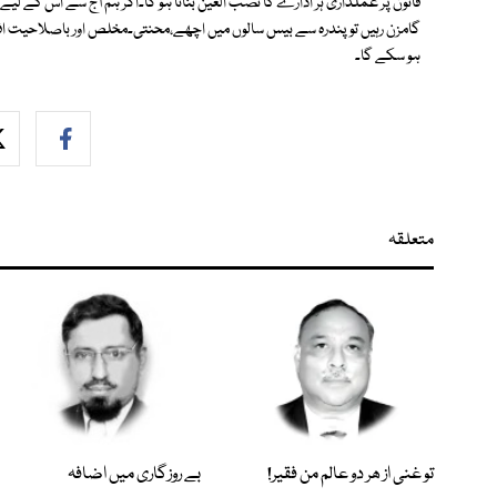
قانون پر عملداری ہر ادارے کا نصب العین بنانا ہو گا۔اگر ہم آج سے اس کے لی
گامزن رہیں تو پندرہ سے بیس سالوں میں اچھے،محنتی۔مخلص اور باصلاحیت افراد
ہو سکے گا۔
متعلقہ
تو غنی از ھر دو عالم من فقیر!
بے روزگاری میں اضافہ