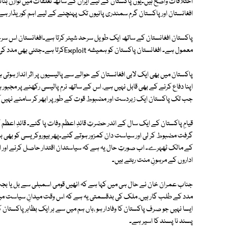
اختلافات واضح ہیں۔یوں پاکستان کے لیے ایران کے ساتھ تعلقات میں توازن بن
افغانستان اور پاکستان گرم سمندری پانیوں تک پہنچنے کے لیے اہم کوریڈار ہے
پاکستان افغانستان کے ساتھ ایک طویل سرحد شیئر کرتا ہے۔افغانستان اس سرحد ک
معمول ہے۔ افغانستان پاکستان کو ہمیشہ Exploitکرتا ہے۔جتنی بھی مدد کی جائے افغانی پاکستان کو گالی ہی دیتے ہیں۔
پاکستان میں بھی ایک لابی افغانستان کے حوالے سے پالیسیوں پر اثر انداز ہو
اپنا دفاع کرنے کے بھی قابل نہیں ہے، اس کے ساتھ نرم پالیسی رکھنے پر مجبو
جب تک پاکستان ایک زبردست اور مضبوط قوت کے طور پر ابھر کر سامنے نہیں آ 
قیامِ پاکستان کے ایک سال کے اندر حضرتِ قائدِ اعظم وفات پا گئے۔ قائدِ اعظم 
گرفت مضبوط کر لی اور سیاست دان کمزور ہوتے گئے۔پھر بیوروکریسی کو بھی باہر 
کے مالک ٹھہرے۔ اب صورتِ حال یہ ہے کہ سیاستدان اقتدار حاصل کرنے اور اقتد
اداروں کے مرہونِ منت رہتے ہیں۔
جناب عمران خان نے حال ہی میں کہا ہے کہ انھیں قومی اسمبلی سے بل یا بجٹ 
مدد کے طلب گار ہیں، ملک کی بدقسمتی یہ ہے کہ اس وقت میدانِ سیاست میں ایک
ایسا نہیں جو صرف پاکستان کا وفادار ہو ،ہاں ہم میں سے ہر ایک بظاہر پاکستان 
پسند نا پسند کا اسیر ہے۔