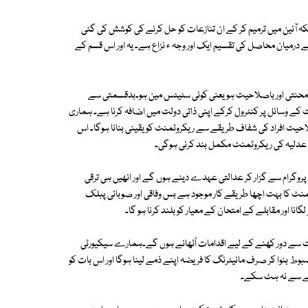
ہ آئین میں ترمیم کر کے ان تنازعات کو حل کرنے کی کوشش کی گئی
ے درمیان محاصل کی تقسیم ایک اور وجہ ء نزاع ہے۔ یہ اور اس قسم کے
ص،محنتی اور باصلاحیت ہو یعنی کوئی سٹیٹس مین ہو۔بدقسمتی سے
 کے وسائل پر کنٹرول کرکے اپنی ذاتی دولت میں اضافہ کرنا ہے۔ ہماری
لاحیت افراد کی شفاف طریقے سے ریکروٹمنٹ کو یقینی بنانا ہوگا۔ اس
عدلیہ کی ریکروٹمنٹ مکمل بند کرنی ہوگی۔
روگرام سے گزار کر عدالتی عہدے دینے ہوں گے اور انھیں ہی ترقی
منٹ کا بہت اچھا طریقے کار موجود ہے بس وفاقی اور صوبائی پبلک
 اور مقابلے کے امتحان کے معیار کو بلند کرنا ہو گا۔
سیاست سے دور کھنے کے لیے اقدامات اُٹھانے ہوں گے۔ہمارے سیکیورٹی
کونسل کو زیادہ Representative زیادہ موئثر و مضبوط بنوا کر صرف مانیٹرنگ کا فریضہ اپنے ذمے لینا ہوگا اور اس بات کو
راستے سے نہ ہٹ سکے۔