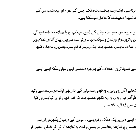
 ہوتا ہے۔ ایک ایسا بدقسمت ملک جس کے عوام اور لیڈرشپ اس کے
 مضبوط معیشت کا حامل ہو سکتا ہے۔
اں غریب اور متوسط طبقے کے ذہین، مہذب اور با صلاحیت امیدوار کی
 اثرورسوخ اور شان و شوکت بہت وزنی عناصر ہیں، یہاں آقا اور غلام،پیر
ری کی علامت ہے۔ جمہوریت ایک رویے کا نام ہے۔ جمہوریت ایک کلچر
سے شدید ترین اختلاف کے باوجود دشمنی نہیں ہوتی بلکہ اپنے اپنے
شعلے اگل رہی ہیں۔ وہ قومی اسمبلی کے اندر بھی ایک دوسرے سے ہاتھ
تے ہیں، یہ رویہ، یہ کلچر جمہوریت کی نفی نہیں تو اور کیا ہے اور کیا
ت میں ڈھال سکتا ہے۔
اپنے طور پر ایک ملک و قوم ہے۔ صوبوں کے درمیان یکجہتی اور ہم
ل پر تنازعہ رہتا ہے اور بعض اوقات یہ تنازعہ لڑائی کی شکل اختیار کر