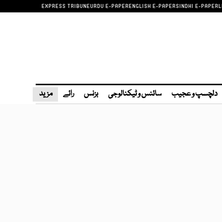
EXPRESS TRIBUNE
URDU E-PAPER
ENGLISH E-PAPER
SINDHI E-PAPER
L
دلچسپ و عجیب
سائنس و ٹیکنالوجی
بزنس
رائے
مزید