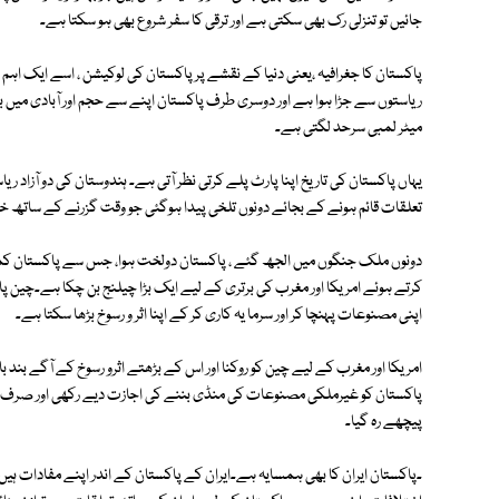
جائیں تو تنزلی رک بھی سکتی ہے اور ترقی کا سفر شروع بھی ہو سکتا ہے۔
پاکستان کا جغرافیہ ،یعنی دنیا کے نقشے پر پاکستان کی لوکیشن ، اسے ایک اہم
ریاستوں سے جڑا ہوا ہے اور دوسری طرف پاکستان اپنے سے حجم اور آبادی م
میٹر لمبی سرحد لگتی ہے۔
یہاں پاکستان کی تاریخ اپنا پارٹ پلے کرتی نظر آتی ہے۔ ہندوستان کی دو آزاد ر
تعلقات قائم ہونے کے بجائے دونوں تلخی پیدا ہوگئی جو وقت گزرنے کے ساتھ خت
دونوں ملک جنگوں میں الجھ گئے ، پاکستان دولخت ہوا، جس سے پاکستان کمزور 
کرتے ہوئے امریکا اور مغرب کی برتری کے لیے ایک بڑا چیلنج بن چکا ہے۔چین پا
اپنی مصنوعات پہنچا کر اور سرما یہ کاری کر کے اپنا اثر و رسوخ بڑھا سکتا ہے۔
امریکا اور مغرب کے لیے چین کو روکنا اور اس کے بڑھتے اثرو رسوخ کے آگے بند
پاکستان کو غیرملکی مصنوعات کی منڈی بننے کی اجازت دیے رکھی اور صرف
پیچھے رہ گیا۔
۔پاکستان ایران کا بھی ہمسایہ ہے۔ایران کے پاکستان کے اندر اپنے مفادات ہی