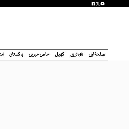
صفحۂ اول
تازہ ترین
کھیل
خاص خبریں
پاکستان
انٹ