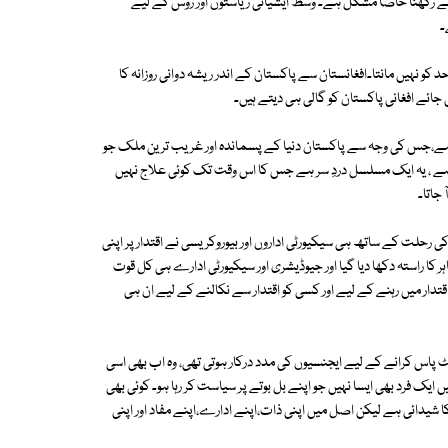
ائے رکھنا خاصا مشکل ہے۔ وسط ایشیائی ریاستوں اور روس کے لیے
۔
و نہیں مانتا۔افغانستان سے پاکستان کے اندر ریشہ دوانی روزانہ کا
تی ہے،جس کی وجہ سے پاکستان دنیا کے پسماندہ اور غریب ترین ملک جو
ر ہے ، یہ ایک مسلسل دردِ سر ہے جس کا اس وقت تک کوئی علاج نہیں
جاتا۔
کی رحلت کے ساتھ ہی سیکیورٹی اداروں اور بیوروکریسی نے اقتدار پر اپنی
کا راستہ دکھا دیا گیا اور جیوڈیشری اور سیکیورٹی ادارے ہی کل قوت
ار میں رہنے کے لیے اور کسی کو اقتدار سے نکالنے کے لیے ان ہی
پاس کرانے کے لیے ایجنسیوں کی مدد درکار ہوتی تھی، وہ اب بھی اسی
 فرد بھی ایسا نہیں جو اپنے بل بوتے پر سیاست کر رہا ہو۔ کوئی بھی
کا شیدائی ہے لیکن اصل میں اپنی ذات،اپنے ادارے،اپنے مفاد اور اپنی