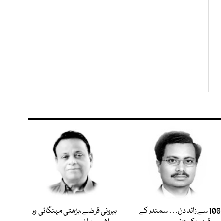
100 سے زائد دن… سمندر کے
بیرونی قرضے،بڑھتی مہنگائی اور