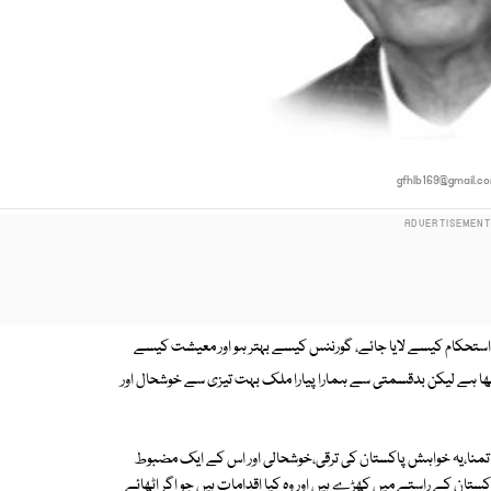
gfhlb169@gmail.c
استحکام کیسے لایا جائے، گورننس کیسے بہتر ہو اور معیشت کیسے
ٹھا ہے لیکن بدقسمتی سے ہمارا پیارا ملک بہت تیزی سے خوشحال اور
یہ تمنا،یہ خواہش پاکستان کی ترقی،خوشحالی اور اس کے ایک مضبوط
کستان کے راستے میں کھڑے ہیں اور وہ کیا اقدامات ہیں جو اگر اٹھائے