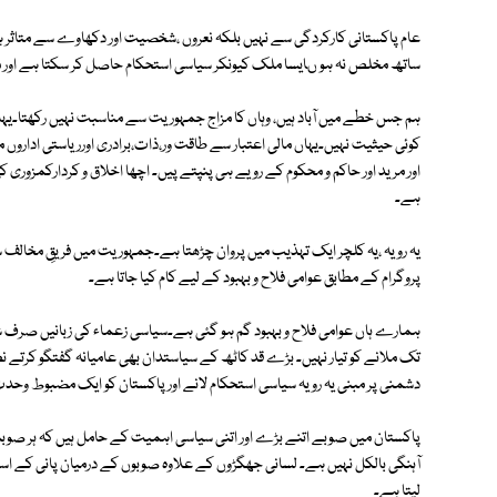
عام پاکستانی کارکردگی سے نہیں بلکہ نعروں ،شخصیت اور دکھاوے سے متاثر
ساتھ مخلص نہ ہو ںایسا ملک کیونکر سیاسی استحکام حاصل کر سکتا ہے اور
ہم جس خطے میں آباد ہیں، وہاں کا مزاج جمہوریت سے مناسبت نہیں رکھتا۔یہ
کوئی حیثیت نہیں۔یہاں مالی اعتبار سے طاقت ور،ذات،برادری اورریاستی اداروں میں
اور مرید اور حاکم و محکوم کے رویے ہی پنپتے پیں۔ اچھا اخلاق و کردارکمزو
ہے۔
یہ رویہ ،یہ کلچر ایک تہذیب میں پروان چڑھتا ہے۔جمہوریت میں فریقِ مخالف 
پروگرام کے مطابق عوامی فلاح و بہبود کے لیے کام کیا جاتا ہے۔
ہمارے ہاں عوامی فلاح و بہبود گم ہو گئی ہے۔سیاسی زعماء کی زبانیں صرف 
تک ملانے کو تیار نہیں۔ بڑے قد کاٹھ کے سیاستدان بھی عامیانہ گفتگو کرتے نظر آ
دشمنی پر مبنی یہ رویہ سیاسی استحکام لانے اور پاکستان کو ایک مضبوط وحد
پاکستان میں صوبے اتنے بڑے اور اتنی سیاسی اہمیت کے حامل ہیں کہ ہر صوبہ 
آہنگی بالکل نہیں ہے۔ لسانی جھگڑوں کے علاوہ صوبوں کے درمیان پانی کے استعما
لیتا ہے۔