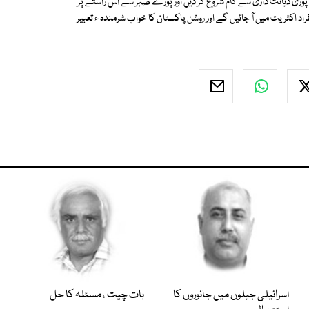
ے پوری دیانت داری سے کام شروع کر دیں اور پورے صبر سے اس راستے پر
 اکثریت میں آ جائیں گے اور روشن پاکستان کا خواب شرمندہ ء تعبیر
اسرائیلی جیلوں میں جانوروں کا
بات چیت ، مسئلہ کا حل