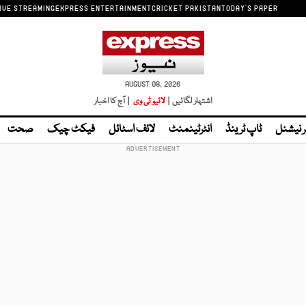
IVE STREAMING
EXPRESS ENTERTAINMENT
CRICKET PAKISTAN
TODAY'S PAPER
AUGUST 08, 2026
اشتہار لگائیں |
لائیو ٹی وی
| آج کا اخبار
ر نیشنل
ٹاپ ٹرینڈ
انٹرٹینمنٹ
لائف اسٹائل
فیکٹ چیک
صحت