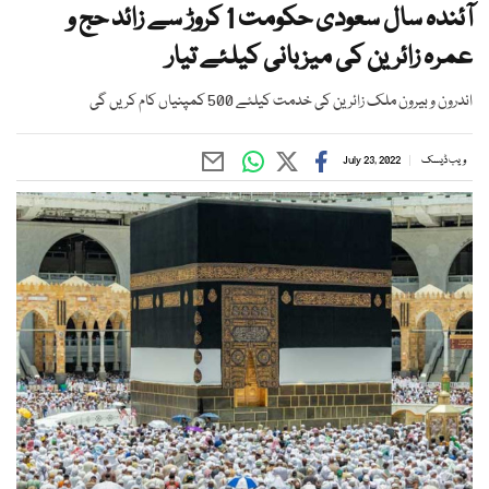
آئندہ سال سعودی حکومت 1 کروڑ سے زائد حج و
عمرہ زائرین کی میزبانی کیلئے تیار
اندرون و بیرون ملک زائرین کی خدمت کیلئے 500 کمپنیاں کام کریں گی
ویب ڈیسک
July 23, 2022