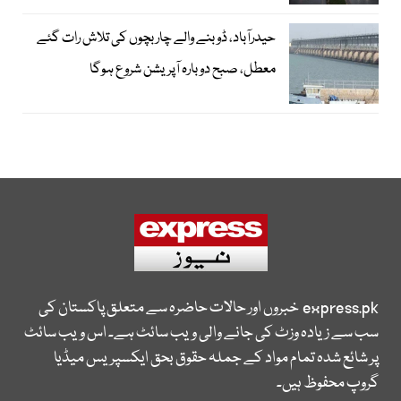
حیدرآباد، ڈوبنے والے چار بچوں کی تلاش رات گئے
معطل، صبح دوبارہ آپریشن شروع ہوگا
express.pk
خبروں اور حالات حاضرہ سے متعلق پاکستان کی
سب سے زیادہ وزٹ کی جانے والی ویب سائٹ ہے۔ اس ویب سائٹ
پر شائع شدہ تمام مواد کے جملہ حقوق بحق ایکسپریس میڈیا
گروپ محفوظ ہیں۔