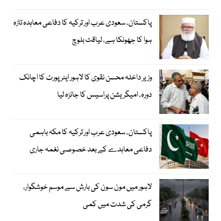
پاکستان، سعودی عرب اور ترکیہ کا دفاعی معاہدہ تازہ
ہوا کا جھونکا ہے، لیاقت بلوچ
وزیر داخلہ محسن نقوی کا لاہور ایئر پورٹ کا اچانک
دورہ، امیگریشن پراسیس کا جائزہ لیا
پاکستان، سعودی عرب اور ترکیہ کا مکہ باہمی
دفاعی معاہدے کے بعد خصوصی نغمہ جاری
لاہور میں مون سون کی بارش سے موسم خوشگوار،
گرمی کی شدت میں کمی