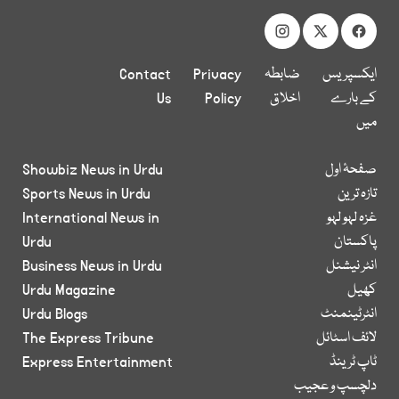
ایکسپریس
ضابطہ
Privacy
Contact
کے بارے
اخلاق
Policy
Us
میں
صفحۂ اول
Showbiz News in Urdu
تازہ ترین
Sports News in Urdu
غزہ لہو لہو
International News in
پاکستان
Urdu
انٹر نیشنل
Business News in Urdu
کھیل
Urdu Magazine
انٹرٹینمنٹ
Urdu Blogs
لائف اسٹائل
The Express Tribune
ٹاپ ٹرینڈ
Express Entertainment
دلچسپ و عجیب