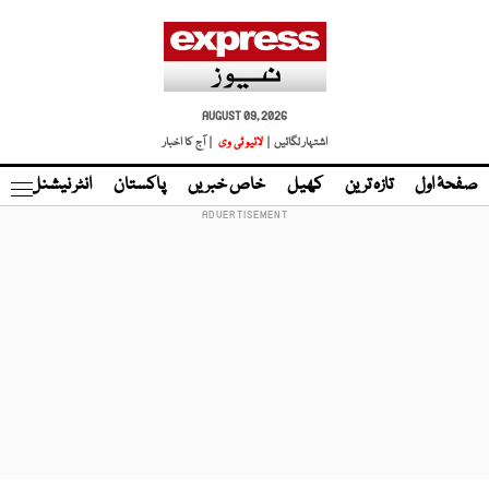
AUGUST 09, 2026
اشتہار لگائیں |
لائیو ٹی وی
| آج کا اخبار
صفحۂ اول
تازہ ترین
کھیل
خاص خبریں
پاکستان
انٹر نیشنل
ٹا