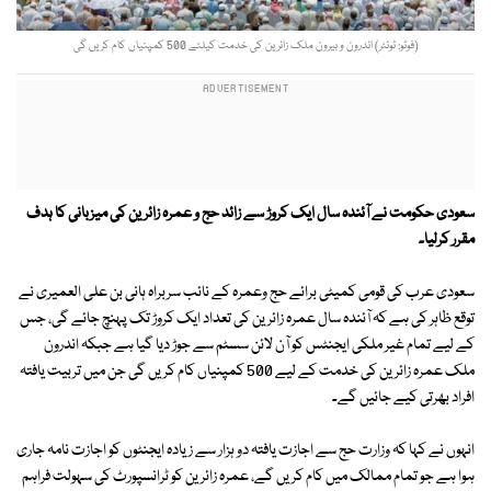
(فوٹو: ٹوئٹر) اندرون و بیرون ملک زائرین کی خدمت کیلئے 500 کمپنیاں کام کریں گی
سعودی حکومت نے آئندہ سال ایک کروڑ سے زائد حج و عمرہ زائرین کی میزبانی کا ہدف
مقرر کرلیا۔
سعودی عرب کی قومی کمیٹی برائے حج وعمرہ کے نائب سربراہ ہانی بن علی العمیری نے
توقع ظاہر کی ہے کہ آئندہ سال عمرہ زائرین کی تعداد ایک کروڑ تک پہنچ جائے گی، جس
کے لیے تمام غیر ملکی ایجنٹس کو آن لائن سسٹم سے جوڑ دیا گیا ہے جبکہ اندرون
ملک عمرہ زائرین کی خدمت کے لیے 500 کمپنیاں کام کریں گی جن میں تربیت یافتہ
افراد بھرتی کیے جائیں گے۔
انہوں نے کہا کہ وزارت حج سے اجازت یافتہ دو ہزار سے زیادہ ایجنٹوں کو اجازت نامہ جاری
ہوا ہے جو تمام ممالک میں کام کریں گے، عمرہ زائرین کو ٹرانسپورٹ کی سہولت فراہم