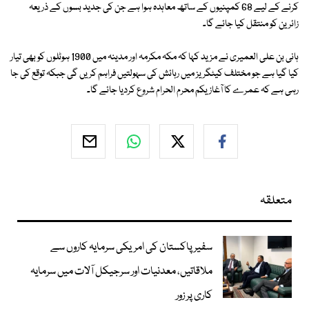
کرنے کے لیے 68 کمپنیوں کے ساتھ معاہدہ ہوا ہے جن کی جدید بسوں کے ذریعہ
زائرین کو منتقل کیا جائے گا۔
ہانی بن علی العمیری نے مزید کہا کہ مکہ مکرمہ اور مدینہ میں 1900 ہوٹلوں کو بھی تیار
کیا گیا ہے جو مختلف کیٹگریز میں رہائش کی سہولتیں فراہم کریں گی جبکہ توقع کی جا
رہی ہے کہ عمرے کا آغاز یکم محرم الحرام شروع کردیا جائے گا۔
متعلقہ
سفیر پاکستان کی امریکی سرمایہ کاروں سے
ملاقاتیں، معدنیات اور سرجیکل آلات میں سرمایہ
کاری پر زور