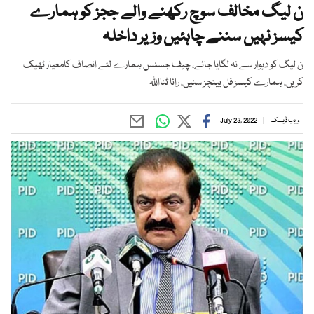
ن لیگ مخالف سوچ رکھنے والے ججز کو ہمارے
کیسز نہیں سننے چاہئیں وزیر داخلہ
ن لیگ کو دیوار سے نہ لگایا جائے، چیف جسٹس ہمارے لئے انصاف کامعیار ٹھیک
کریں، ہمارے کیسز فل بینچز سنیں، رانا ثنااللہ
ویب ڈیسک
July 23, 2022