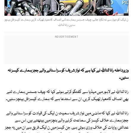
ن لیگ کو دیوار سے نہ لگایا جائے، چیف جسٹس ہمارے لئے انصاف کامعیار ٹھیک کریں، ہمارے کیسز فل بینچز
سنیں، رانا ثنااللہ
وزیرداخلہ رانا ثنااللہ نے کہا ہے کہ نواز شریف کو سزا سنانے والے ججز ہمارے کیسز نہ
سنیں۔
رانا ثنااللہ نے لاہور میں میڈیا سے گفتگو کرتے ہوئے کہا کہ چیف جسٹس ہمارے لئے
بھی انصاف کامعیار ٹھیک کریں، ان سے استدعا ہے کہ ہمارے کیسز فل بینچز سنیں۔
رانا ثنااللہ نے کہا کہ ماضی میں نواز شریف سمیت ن لیگ کی قیادت کو سزا سنانے والے
ججز ہمارے خلاف کیسز کی سماعت کرنے والے بنچز میں بیٹھتے ہیں، اس سے
عدالتی روایات کی خلاف ورزی ہوتی ہے، جن کیسز میں ن لیگ فریق ہے ان میں یہ ججز