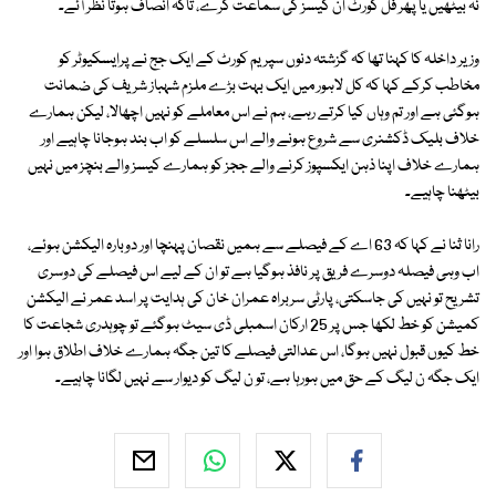
نہ بیٹھیں یا پھر فل کورٹ ان کیسز کی سماعت کرے، تاکہ انصاف ہوتا نظر آئے۔
وزیر داخلہ کا کہنا تھا کہ گزشتہ دنوں سپریم کورٹ کے ایک جج نے پرایسکیوٹر کو
مخاطب کرکے کہا کہ کل لاہور میں ایک بہت بڑے ملزم شہباز شریف کی ضمانت
ہوگئی ہے اور تم وہاں کیا کرتے رہے، ہم نے اس معاملے کو نہیں اچھالا، لیکن ہمارے
خلاف بلیک ڈکشنری سے شروع ہونے والے اس سلسلے کو اب بند ہوجانا چاہیے اور
ہمارے خلاف اپنا ذہن ایکسپوز کرنے والے ججز کو ہمارے کیسز والے بنچز میں نہیں
بیٹھنا چاہیے۔
رانا ثنا نے کہا کہ 63 اے کے فیصلے سے ہمیں نقصان پہنچا اور دوبارہ الیکشن ہوئے،
اب وہی فیصلہ دوسرے فریق پر نافذ ہوگیا ہے تو ان کے لیے اس فیصلے کی دوسری
تشریح تو نہیں کی جاسکتی، پارٹی سربراہ عمران خان کی ہدایت پر اسد عمر نے الیکشن
کمیشن کو خط لکھا جس پر 25 ارکان اسمبلی ڈی سیٹ ہوگئے تو چوہدری شجاعت کا
خط کیوں قبول نہیں ہوگا، اس عدالتی فیصلے کا تین جگہ ہمارے خلاف اطلاق ہوا اور
ایک جگہ ن لیگ کے حق میں ہورہا ہے، تو ن لیگ کو دیوار سے نہیں لگانا چاہیے۔