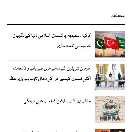
متعلقہ
‘ترکیہ، سعودیہ، پاکستان، اسلامی دنیا کے نگہبان’،
خصوصی نغمہ جاری
حرمین شریفین کے سائے میں طے پانے والا معاہدہ
اگلی نسلوں کیلئے امن کی ڈھال ثابت ہو، وزیراعظم
ملک بھر کے صارفین کیلیے بجلی مہنگی