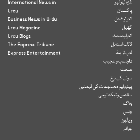
غزہ لہو لہو
International News in
پاکستان
Urdu
انٹر نیشنل
Business News in Urdu
کھیل
Urdu Magazine
انٹرٹینمنٹ
Urdu Blogs
لائف اسٹائل
The Express Tribune
ٹاپ ٹرینڈ
Express Entertainment
دلچسپ و عجیب
صحت
سونے کے نرخ
پیٹرولیم مصنوعات کی قیمتیں
سائنس و ٹیکنالوجی
بلاگ
بزنس
ویڈیوز
جرائم