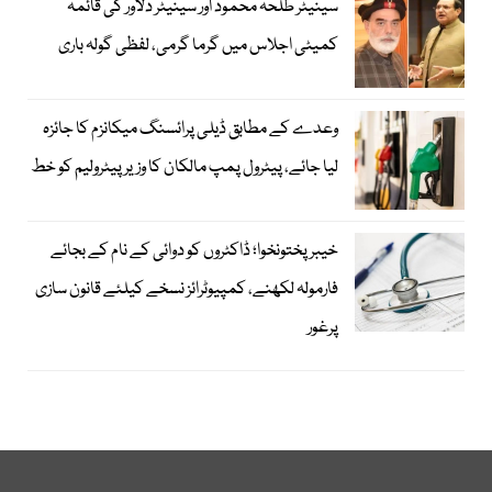
سینیٹر طلحہ محمود اور سینیٹر دلاور کی قائمہ
کمیٹی اجلاس میں گرما گرمی، لفظی گولہ باری
وعدے کے مطابق ڈیلی پرائسنگ میکانزم کا جائزہ
لیا جائے، پیٹرول پمپ مالکان کا وزیرپیٹرولیم کو خط
خیبرپختونخوا؛ ڈاکٹروں کو دوائی کے نام کے بجائے
فارمولہ لکھنے، کمپیوٹرائز نسخے کیلئے قانون سازی
پرغور