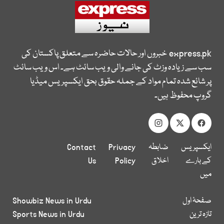
express.pk
خبروں اور حالات حاضرہ سے متعلق پاکستان کی
سب سے زیادہ وزٹ کی جانے والی ویب سائٹ ہے۔ اس ویب سائٹ
پر شائع شدہ تمام مواد کے جملہ حقوق بحق ایکسپریس میڈیا
گروپ محفوظ ہیں۔
ایکسپریس
ضابطہ
Privacy
Contact
کے بارے
اخلاق
Policy
Us
میں
صفحۂ اول
Showbiz News in Urdu
تازہ ترین
Sports News in Urdu