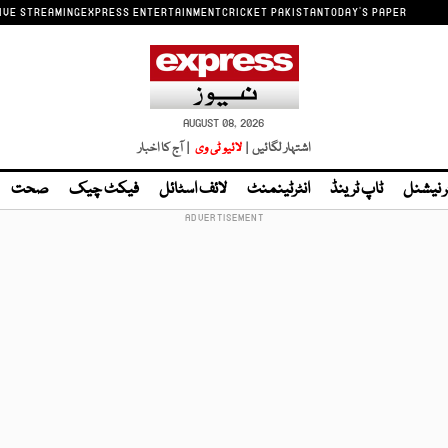
IVE STREAMING
EXPRESS ENTERTAINMENT
CRICKET PAKISTAN
TODAY'S PAPER
AUGUST 08, 2026
اشتہار لگائیں |
لائیو ٹی وی
| آج کا اخبار
ر نیشنل
ٹاپ ٹرینڈ
انٹرٹینمنٹ
لائف اسٹائل
فیکٹ چیک
صحت