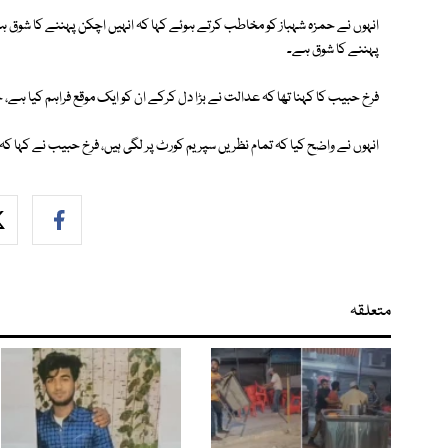
انہوں نے حمزہ شہباز کو مخاطب کرتے ہوئے کہا کہ انہیں اچکن پہننے کا شوق 
پہننے کا شوق ہے۔
فرخ حبیب کا کہنا تھا کہ عدالت نے بڑا دل کرکے ان کو ایک موقع فراہم کیا ہے،
انہوں نے واضح کیا کہ تمام نظریں سپریم کورٹ پر لگی ہیں، فرخ حبیب نے کہا کہ و
متعلقہ