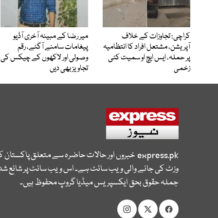
کراچی: تجاوزات کے خلاف
میر رضا کے مبینہ آخری آڈیو
آپریشن، مشتعل افراد کا انتظامیہ
پیغامات سامنے آگئے، رقم
پر حملہ، ایس ایچ او سمیت کئی
وصولی اور لاکھوں کے چیکس کی
زخمی
تجاویز بھی دیں
express.pk
خبروں اور حالات حاضرہ سے متعلق پاکستان 
وزٹ کی جانے والی ویب سائٹ ہے۔ اس ویب سائٹ پر شائع شدہ
جملہ حقوق بحق ایکسپریس میڈیا گروپ محفوظ ہیں۔