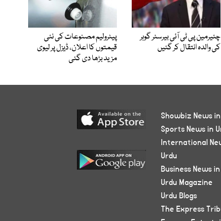
چئیرمین پی ٹی آئی بیرسٹر گوہر
پیٹرولیم مصنوعات کی نئی
کی والدہ انتقال کر گئیں
قیمتوں کا اعلان، ڈیزل پر لیوی
مزید بڑھا دی گئی
Showbiz News in
Sports News in U
International Ne
Urdu
Business News in
Urdu Magazine
Urdu Blogs
The Express Tri