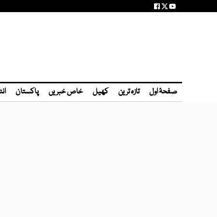
صفحۂ اول
تازہ ترین
کھیل
خاص خبریں
پاکستان
انٹ