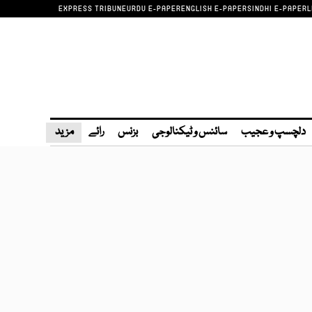
EXPRESS TRIBUNE
URDU E-PAPER
ENGLISH E-PAPER
SINDHI E-PAPER
L
دلچسپ و عجیب
سائنس و ٹیکنالوجی
بزنس
رائے
مزید