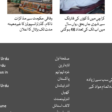
کراچی میں ڈاکوؤں کی فائرنگ
وفاقی حکومت سے مذاکرات
سے شہری جاں بحق، رواں سال
ناکام، گڈز ٹرانسپورٹرز کا غیرمعینہ
میں اب تک کی تعداد 46 ہوگئی
مدت تک ہڑتال کا اعلان
صفحۂ اول
 Urdu
تازہ ترین
rdu
غزہ لہو لہو
ws in
پاکستان
کی سب سے زیادہ
انٹر نیشنل
 Urdu
 تمام مواد کے
کھیل
انٹرٹینمنٹ
لائف اسٹائل
bune