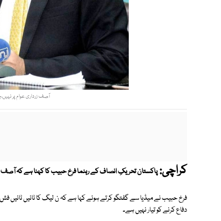
آصف زرداری عوام پر نہیں،چو
کراچی:
پاکستان تحریکِ انصاف کے رہنما فرخ حبیب کا کہنا ہے کہ آصف زردا
فرخ حبیب نے میڈیا سے گفتگو کرتے ہوئے کہا ہے کہ ن لیگ کا ٹائیں ٹائیں فش ف
دفاع کرنے کو تیار نہیں ہے۔