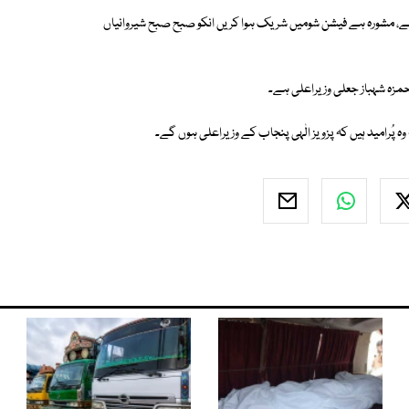
ہے، مشورہ ہے فیشن شومیں شریک ہوا کریں انکو صبح صبح شیروانیاں
 حمزہ شہباز جعلی وزیراعلی ہے۔
ہ پُرامید ہیں کہ پزویز الٰہی پنجاب کے وزیراعلی ہوں گے۔