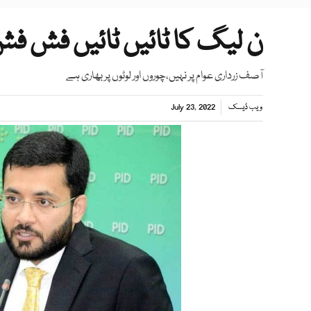
ن لیگ کا ٹائیں ٹائیں فش ف
آصف زرداری عوام پر نہیں،چوروں اور لوٹوں پر بھاری ہے
ویب ڈیسک
July 23, 2022