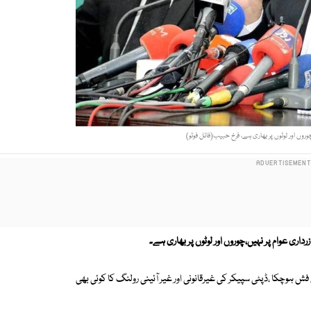
روں اور لوٹوں پر بھاری ہے، فرخ حبیب(فائل فوٹو)
ری عوام پر نہیں،چوروں اور لوٹوں پر بھاری ہے۔
ش ہوچکا ،ڈپٹی سپیکر کی غیرقانونی اور غیر آئینی رولنگ کا کوئی بھی