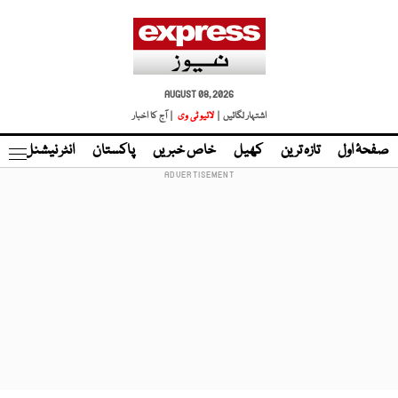
AUGUST 08, 2026
اشتہار لگائیں |
لائیو ٹی وی
| آج کا اخبار
صفحۂ اول
تازہ ترین
کھیل
خاص خبریں
پاکستان
انٹر نیشنل
ٹا