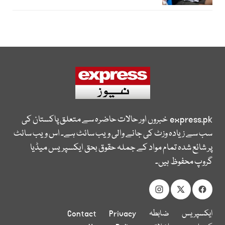
express.pk
خبروں اور حالات حاضرہ سے متعلق پاکستان کی
سب سے زیادہ وزٹ کی جانے والی ویب سائٹ ہے۔ اس ویب سائٹ
پر شائع شدہ تمام مواد کے جملہ حقوق بحق ایکسپریس میڈیا
گروپ محفوظ ہیں۔
ایکسپریس
ضابطہ
Privacy
Contact