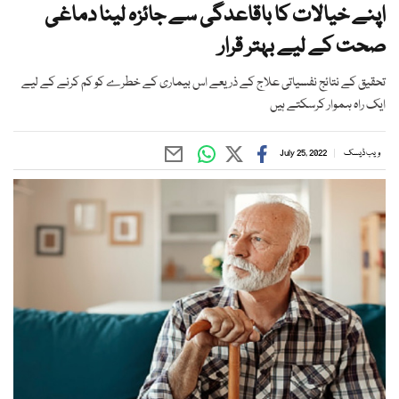
اپنے خیالات کا باقاعدگی سے جائزہ لینا دماغی
صحت کے لیے بہتر قرار
تحقیق کے نتائج نفسیاتی علاج کے ذریعے اس بیماری کے خطرے کو کم کرنے کے لیے
ایک راہ ہموار کرسکتے ہیں
ویب ڈیسک
July 25, 2022