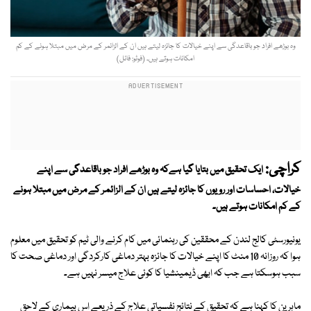
وہ بوڑھے افراد جو باقاعدگی سے اپنے خیالات کا جائزہ لیتے ہیں ان کے الزائمر کے مرض میں مبتلا ہونے کے کم
امکانات ہوتے ہیں۔ (فوٹو: فائل)
کراچی:
ایک تحقیق میں بتایا گیا ہےکہ وہ بوڑھے افراد جو باقاعدگی سے اپنے
خیالات، احساسات اور رویوں کا جائزہ لیتے ہیں ان کے الزائمر کے مرض میں مبتلا ہونے
کے کم امکانات ہوتے ہیں۔
یونیورسٹی کالج لندن کے محققین کی رہنمائی میں کام کرنے والی ٹیم کو تحقیق میں معلوم
ہوا کہ روزانہ 10 منٹ کا اپنے خیالات کا جائزہ بہتر دماغی کارکردگی اور دماغی صحت کا
سبب ہوسکتا ہے جب کہ ابھی ڈیمینشیا کا کوئی علاج میسر نہیں ہے۔
ماہرین کا کہنا ہے کہ تحقیق کے نتائج نفسیاتی علاج کے ذریعے اس بیماری کے لاحق