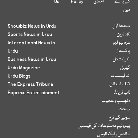
کے بارے
اخلاق
Policy
Us
میں
صفحۂ اول
Showbiz News in Urdu
تازہ ترین
Sports News in Urdu
غزہ لہو لہو
International News in
پاکستان
Urdu
انٹر نیشنل
Business News in Urdu
کھیل
Urdu Magazine
انٹرٹینمنٹ
Urdu Blogs
لائف اسٹائل
The Express Tribune
ٹاپ ٹرینڈ
Express Entertainment
دلچسپ و عجیب
صحت
سونے کے نرخ
پیٹرولیم مصنوعات کی قیمتیں
سائنس و ٹیکنالوجی