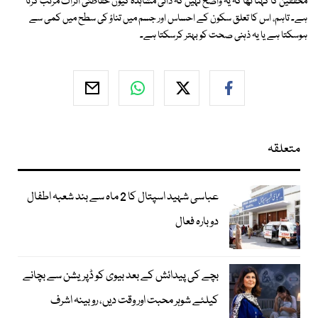
محققین کا کہنا تھا کہ یہ واضح نہیں کہ ذاتی مشاہدہ کیوں حفاظتی اثرات مرتب کرتا
ہے۔ تاہم، اس کا تعلق سکون کے احساس اور جسم میں تناؤ کی سطح میں کمی سے
ہوسکتا ہے یا یہ ذہنی صحت کو بہتر کرسکتا ہے۔
متعلقہ
عباسی شہید اسپتال کا 2 ماہ سے بند شعبہ اطفال
دوبارہ فعال
بچے کی پیدائش کے بعد بیوی کو ڈپریشن سے بچانے
کیلئے شوہر محبت اور وقت دیں، روبینہ اشرف