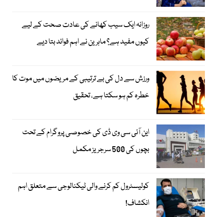
روزانہ ایک سیب کھانے کی عادت صحت کے لیے
کیوں مفید ہے؟ ماہرین نے اہم فوائد بتا دیے
ورزش سے دل کی بے ترتیبی کے مریضوں میں موت کا
خطرہ کم ہو سکتا ہے، تحقیق
این آئی سی وی ڈی کی خصوصی پروگرام کے تحت
بچوں کی 500 سرجریز مکمل
کولیسٹرول کم کرنے والی ٹیکنالوجی سے متعلق اہم
انکشاف!