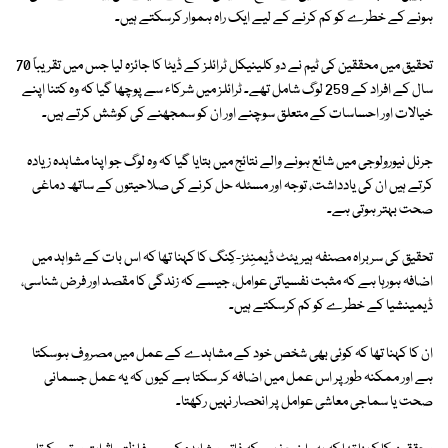
ہونے کے خطرے کو کم کرنے کے لیے ایک راہ ہموار کرسکتے ہیں۔
تحقیق میں محققین کی ٹیم نے دو کلینیکل ٹرائلز کے ڈیٹا کا جائزہ لیا جس میں تقریباً 70
سال کے افراد کے 259 لوگ شامل تھے۔ ٹرائلز میں شرکاء سے پوچھا گیا کہ وہ کتنا اپنے
خیالات اور احساسات کے متعلق سوچنے اور ان کو سمجھنے کی کوشش کرتے ہیں۔
جرنل نیورولوجی میں شائع ہونے والے نتائج میں بتایا گیا کہ وہ لوگ جو اپنا مشاہدہ زیادہ
کرتے ہیں ان کی یادداشت، توجہ اور مسئلہ حل کرنے کی صلاحیتوں کے ساتھ دماغی
صحت بہتر ہوتی ہے۔
تحقیق کی سربراہ مصنفہ ہیریئٹ ڈیمنِٹز-کِنگ کا کہنا تھا کہ اس بات کے شواہد میں
اضافہ ہورہا ہے کہ مثبت نفسیاتی عوامل، جیسے کہ زندگی کا مقصد اور فرض شناسی،
ڈیمینشیا کے خطرے کو کم کرسکتے ہیں۔
ان کا کہنا تھا کہ کوئی بھی شخص خود کے مشاہدے کے عمل میں مصروف ہوسکتا
ہے اور ممکنہ طور پر اس عمل میں اضافہ کر سکتا ہے کیوں کہ یہ عمل جسمانی
صحت یا سماجی معاشی عوامل پر انحصار نہیں رکھتا۔