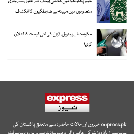
خیبرپختونخوا میں عالمی بینک کے تعاون سے جاری
منصوبوں میں مبینہ بے ضابطگیوں کا انکشاف
حکومت نے پیٹرول، ڈیزل کی نئی قیمت کا اعلان
کردیا
express.pk
خبروں اور حالات حاضرہ سے متعلق پاکستان کی
سب سے زیادہ وزٹ کی جانے والی ویب سائٹ ہے۔ اس ویب سائٹ