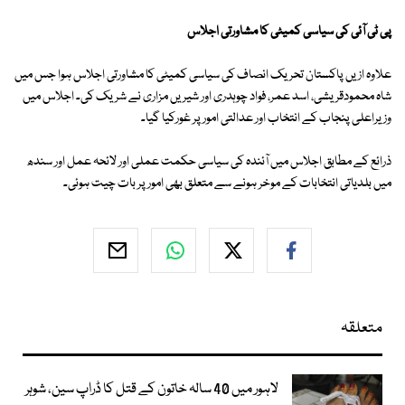
پی ٹی آئی کی سیاسی کمیٹی کا مشاورتی اجلاس
علاوہ ازیں پاکستان تحریک انصاف کی سیاسی کمیٹی کا مشاورتی اجلاس ہوا جس میں
شاہ محمودقریشی، اسد عمر، فواد چوہدری اور شیریں مزاری نے شریک کی۔ اجلاس میں
وزیراعلی پنجاب کے انتخاب اور عدالتی امور پر غورکیا گیا۔
ذرائع کے مطابق اجلاس میں آئندہ کی سیاسی حکمت عملی اور لائحہ عمل اور سندھ
میں بلدیاتی انتخابات کے موخر ہونے سے متعلق بھی امور پر بات چیت ہوئی۔
متعلقہ
لاہور میں 40 سالہ خاتون کے قتل کا ڈراپ سین، شوہر