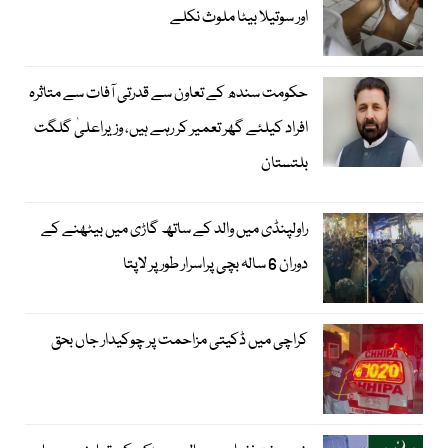
اور سوتیلا بیٹا ملوث نکلے
حکومت سندھ کے تعاون سے قدرتی آفات سے متاثرہ
افراد کیلئے گھر تعمیر کر رہے ہیں، وزیراعلیٰ گلگت
بلتستان
راولپنڈی میں والد کے ساتھ گاڑی میں بیٹھنے کے
دوران 6 سالہ بچی پراسرار طور پر لاپتا
کراچی میں ڈکیتی مزاحمت پر چوکیدار جاں بحق