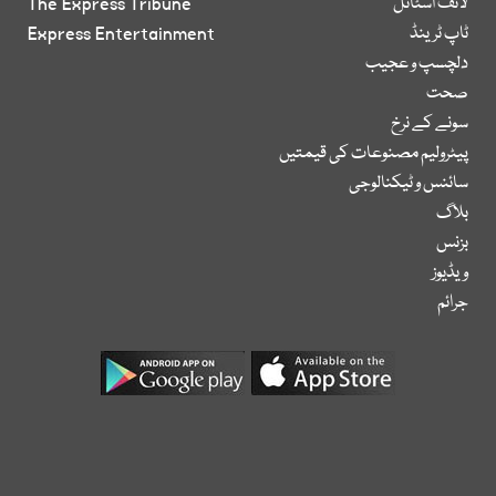
لائف اسٹائل
The Express Tribune
ٹاپ ٹرینڈ
Express Entertainment
دلچسپ و عجیب
صحت
سونے کے نرخ
پیٹرولیم مصنوعات کی قیمتیں
سائنس و ٹیکنالوجی
بلاگ
بزنس
ویڈیوز
جرائم