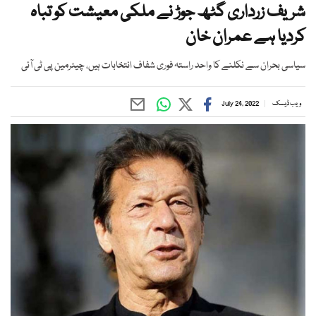
شریف زرداری گٹھ جوڑ نے ملکی معیشت کو تباہ
کردیا ہے عمران خان
سیاسی بحران سے نکلنے کا واحد راستہ فوری شفاف انتخابات ہیں، چیئرمین پی ٹی آئی
ویب ڈیسک
July 24, 2022