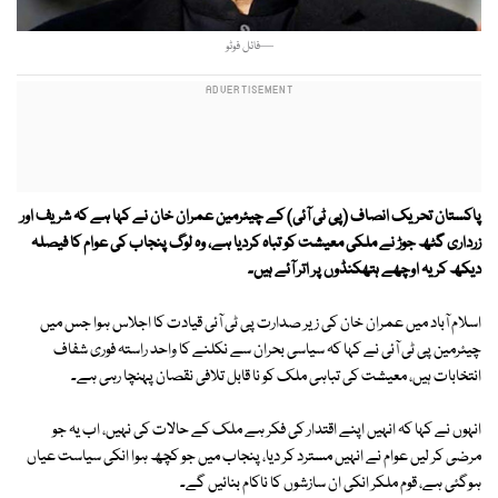
—فائل فوٹو
پاکستان تحریک انصاف (پی ٹی آئی) کے چیئرمین عمران خان نے کہا ہے کہ شریف اور
زرداری گٹھ جوڑ نے ملکی معیشت کو تباہ کردیا ہے، وہ لوگ پنجاب کی عوام کا فیصلہ
دیکھ کر یہ اوچھے ہتھکنڈوں پر اتر آئے ہیں۔
اسلام آباد میں عمران خان کی زیر صدارت پی ٹی آئی قیادت کا اجلاس ہوا جس میں
چیئرمین پی ٹی آئی نے کہا کہ سیاسی بحران سے نکلنے کا واحد راستہ فوری شفاف
انتخابات ہیں، معیشت کی تباہی ملک کو نا قابل تلافی نقصان پہنچا رہی ہے۔
انہوں نے کہا کہ انہیں اپنے اقتدار کی فکر ہے ملک کے حالات کی نہیں، اب یہ جو
مرضی کر لیں عوام نے انہیں مسترد کر دیا، پنجاب میں جو کچھ ہوا انکی سیاست عیاں
ہوگئی ہے، قوم ملکر انکی ان سازشوں کا ناکام بنائیں گے۔