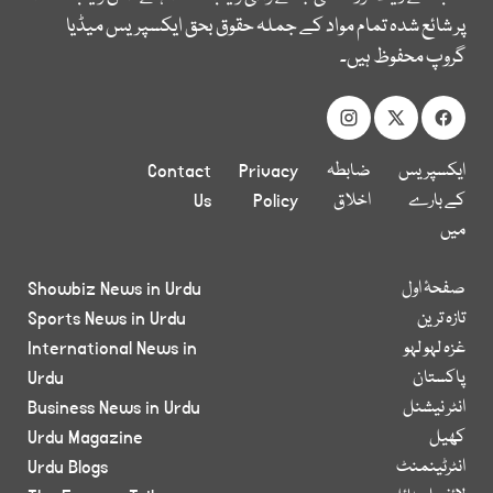
پر شائع شدہ تمام مواد کے جملہ حقوق بحق ایکسپریس میڈیا
گروپ محفوظ ہیں۔
ایکسپریس
ضابطہ
Privacy
Contact
کے بارے
اخلاق
Policy
Us
میں
صفحۂ اول
Showbiz News in Urdu
تازہ ترین
Sports News in Urdu
غزہ لہو لہو
International News in
پاکستان
Urdu
انٹر نیشنل
Business News in Urdu
کھیل
Urdu Magazine
انٹرٹینمنٹ
Urdu Blogs