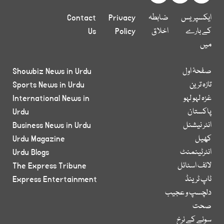
ایکسپریس
ضابطہ
Privacy
Contact
کے بارے
اخلاق
Policy
Us
میں
صفحۂ اول
Showbiz News in Urdu
تازہ ترین
Sports News in Urdu
غزہ لہو لہو
International News in
پاکستان
Urdu
انٹر نیشنل
Business News in Urdu
کھیل
Urdu Magazine
انٹرٹینمنٹ
Urdu Blogs
لائف اسٹائل
The Express Tribune
ٹاپ ٹرینڈ
Express Entertainment
دلچسپ و عجیب
صحت
سونے کے نرخ