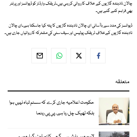
چالان نادہندہ گاڑیوں کے خلاف کارروائی کررہی ہیں۔ٹریفک وارڈنز کو ڈیوائسز اور پرنٹر
بھی فراہم کئے گئے ہیں۔
ڈیوائسز کی مدد سے باآسانی ای چالان نادہندہ گاڑیوں کا پتہ کیا جاسکتا ہے۔ای چالان
نادہندہ گاڑیوں کےخلاف ٹریفک پولیس اور سیف سٹی کی مشترکہ کارروائیاں جاری ہیں۔
متعلقہ
حکومت اعلامیہ جاری کرے کہ سسٹم تباہ نہیں ہوا
بلکہ ٹھیک چل رہا ہے، پی پی رہنما
لاہور میں بارش سے گرمی کا زور ٹوٹ گیا، موسم