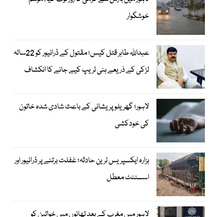
خوشگوار
عبداللہ طاہر قتل کیس؛ مقتول کے ڈرائیور کو 22سالہ
لڑکی کے ذریعے ہنی ٹریپ کیے جانے کا انکشاف
لاہور؛ گھریلو پریشانی کے باعث شادی شدہ خاتون
کی خودکشی
ہزارہ ایکسپریس ٹرین حادثہ؛ غفلت برتنے پر ڈرائیور اور
اسسٹنٹ معطل
لاہور میں مغرب کے بعد تھانوں میں خواتین کو