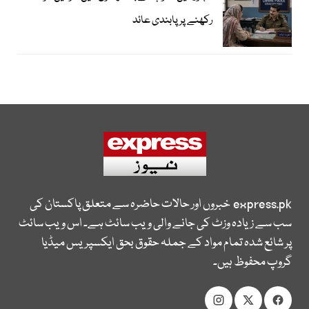
رکھنے پر پابندی عائد
express.pk
خبروں اور حالات حاضرہ سے متعلق پاکستان کی
سب سے زیادہ وزٹ کی جانے والی ویب سائٹ ہے۔ اس ویب سائٹ
پر شائع شدہ تمام مواد کے جملہ حقوق بحق ایکسپریس میڈیا
گروپ محفوظ ہیں۔