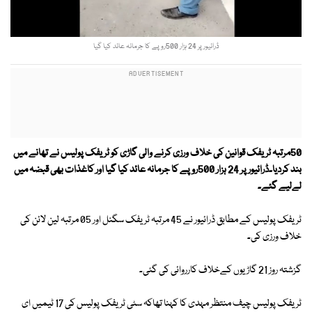
ڈرائیور پر 24 ہزار 500روپے کا جرمانہ عائد کیا گیا
50مرتبہ ٹریفک قوانین کی خلاف ورزی کرنے والی گاڑی کو ٹریفک پولیس نے تھانے میں
بند کردیا۔ڈرائیور پر 24 ہزار 500روپے کا جرمانہ عائد کیا گیا اور کاغذات بھی قبضہ میں
لےلیے گئے۔
ٹریفک پولیس کے مطابق ڈرائیور نے 45 مرتبہ ٹریفک سگنل اور 05 مرتبہ لین لائن کی
خلاف ورزی کی۔
گزشتہ روز 21 گاڑیوں کےخلاف کارروائی کی گئی۔
ٹریفک پولیس چیف منتظر مہدی کا کہنا تھاکہ سٹی ٹریفک پولیس کی 17 ٹیمیں ای