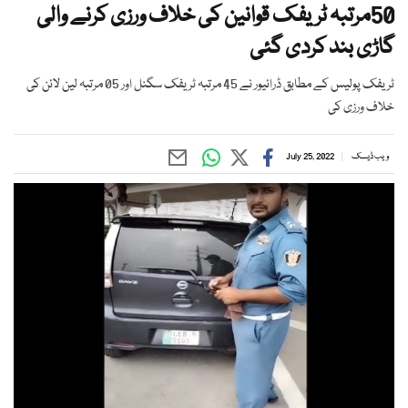
50مرتبہ ٹریفک قوانین کی خلاف ورزی کرنے والی
گاڑی بند کردی گئی
ٹریفک پولیس کے مطابق ڈرائیور نے 45 مرتبہ ٹریفک سگنل اور 05 مرتبہ لین لائن کی
خلاف ورزی کی
ویب ڈیسک
July 25, 2022