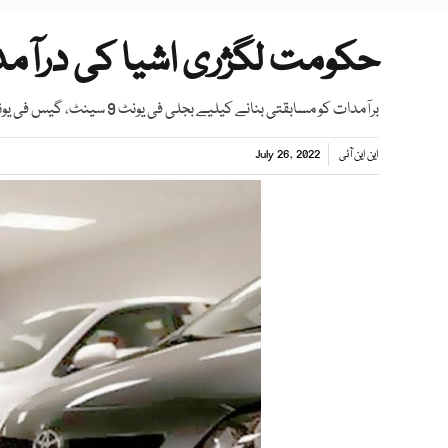
حکومت لگژری اشیا کی درآمد پ
برآمدات کو مسابقتی بنانے کیلیے بجلی فی یونٹ 9 سینٹ، گیس فی یونٹ 9 ڈالر سبسڈی دے گی
این این آئی
July 26, 2022