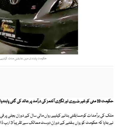
حکومت پابندی میں عارضی مدت کیلیے نرم
حکومت 19 مئی کو غیر ضروری اور لگژری آئٹمز کی درآمد پر عائد کی گئی پابندیاں ہٹانے کے لیے تیار ہو گئی ہے۔
نے بتایا کہ حکومت کو رواں ہفتے کے دوران دوست ممالک سے تقریباً 3 ارب ڈالر ملنے کی توقع ہے۔