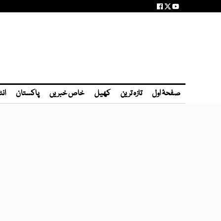
صفحۂ اول
تازہ ترین
کھیل
خاص خبریں
پاکستان
انٹ