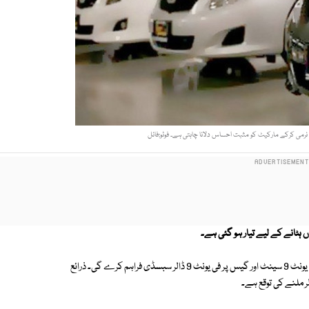
ی کرکے مارکیٹ کو مثبت احساس دلانا چاہتی ہے۔ فوٹو:فائل
ملک کی برآمدات کو مسابقتی بنانے کیلیے رواں مالی سال کے دوران بجلی پر فی یونٹ 9 سینٹ اور گیس پر فی یونٹ 9 ڈالر سبسڈی فراہم کرے گی۔ ذرائع