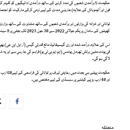
فون اور آٹوموبائل کے علاوہ) عارضی مدت کے لیے نرمی کرکے مارکیٹ کو اعتما
کھیلوں کے سامان پر یکم جولائی 2022 سے 30 جون 2023 تک بجلی پر 9 سینٹ فی یونٹ سبسڈی دینے کا فیصلہ کیا ہے۔
لاگی ہو گی۔
اور 40 ارب روپے کیلئے پر سبسڈی کے لیے مختص ہیں۔
متعلقہ