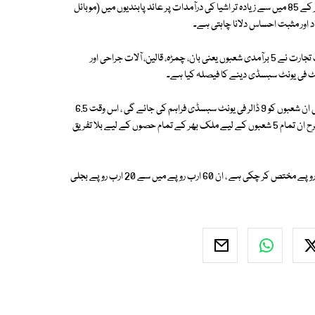
حکومت 5 برآمدی شعبوں کی مدد کرنے کے ساتھ درآمدی ادائیگیوں کو کلیئر کر کے 85 میں سے زیادہ تر اشیا کی درآمدات پر عائد پابندیوں میں (موبائل
د اور مثبت احساس دلانا چاہتی ہے۔
توانائی اور خزانہ کی وزارتوں اور برآمدی شعبوں کے ساتھ مشاورت کے ساتھ وزارت تجارت نے 5 برآمدی شعبوں یعنی بان، چمڑہ، قالین، آلات جراحی اور
اس کے علاوہ، درآمد شدہ اور ری گیسیفائیڈ مائع قدرتی گیس (آر ایل این جی) بھی ان شعبوں کو 9 ڈالر فی یونٹ سبسڈی فراہم کی جائے گی ، اس وقت 6.5
فی یونٹ ملین برٹش تھرمل یونٹس (ایم ایم بی ٹی یو) فراہم کی جا رہی ہے اور یہ شرح ان تمام 5 شعبوں کے لیے ملک بھر کے تمام حصوں کے لیے بلا تفریق
حکومت پہلے ہی بجٹ میں رعایتی ٹیرف پر توانائی کی فراہمی کے لیے60 ارب روپے مختص کر چکی ہے ، ان 60 ارب روپے میں سے 20 ارب روپے بجلی