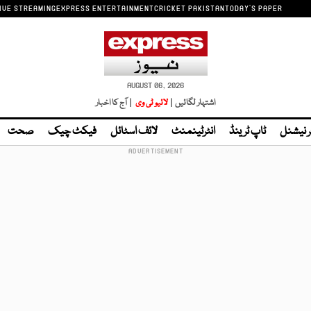
IVE STREAMING
EXPRESS ENTERTAINMENT
CRICKET PAKISTAN
TODAY'S PAPER
AUGUST 06, 2026
اشتہار لگائیں |
لائیو ٹی وی
| آج کا اخبار
ر نیشنل
ٹاپ ٹرینڈ
انٹرٹینمنٹ
لائف اسٹائل
فیکٹ چیک
صحت