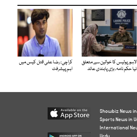
لاہور پولیس کا خواتین سے متعلق
کراچی: رضا علی قتل کیس میں
نیا حکم نامہ، بڑی پابندی عائد
اہم پیشرفت
Showbiz News in
Sports News in U
International Ne
Urdu