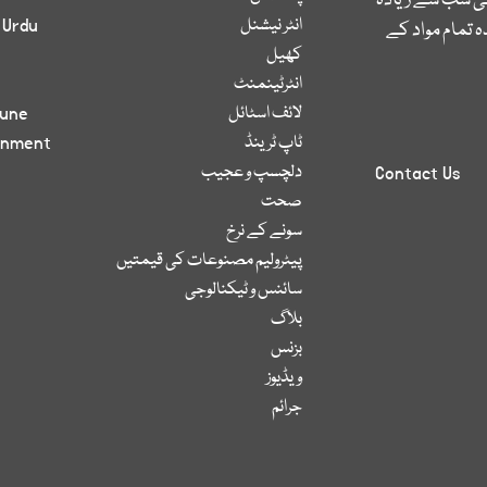
کی سب سے زیادہ
انٹر نیشنل
 Urdu
 تمام مواد کے
کھیل
انٹرٹینمنٹ
لائف اسٹائل
bune
ٹاپ ٹرینڈ
inment
دلچسپ و عجیب
Contact Us
صحت
سونے کے نرخ
پیٹرولیم مصنوعات کی قیمتیں
سائنس و ٹیکنالوجی
بلاگ
بزنس
ویڈیوز
جرائم