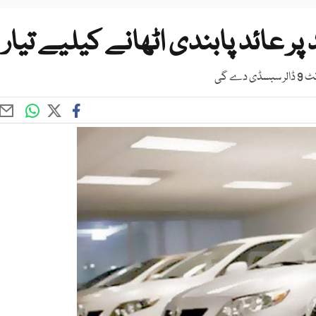
ر عائد پابندی اٹھانے کیلیے تیار