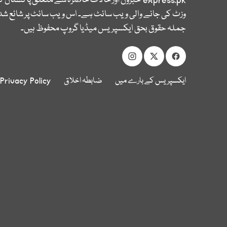
express.pk
خبروں اور حالات حاضرہ سے متعلق پاکستان 
وزٹ کی جانے والی ویب سائٹ ہے۔ اس ویب سائٹ پر شائع شدہ
جملہ حقوق بحق ایکسپریس میڈیا گروپ محفوظ ہیں۔
ایکسپریس کے بارے میں
ضابطہ اخلاق
Privacy Policy