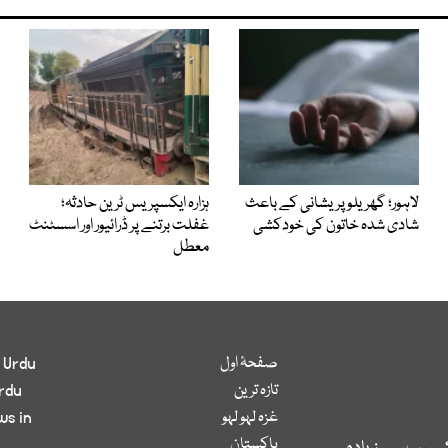
لاہور؛ گھریلو پریشانی کے باعث
ہزارہ ایکسپریس ٹرین حادثہ؛
شادی شدہ خاتون کی خودکشی
غفلت برتنے پر ڈرائیور اور اسسٹنٹ
معطل
صفحۂ اول
 Urdu
تازہ ترین
rdu
غزہ لہو لہو
ws in
پاکستان