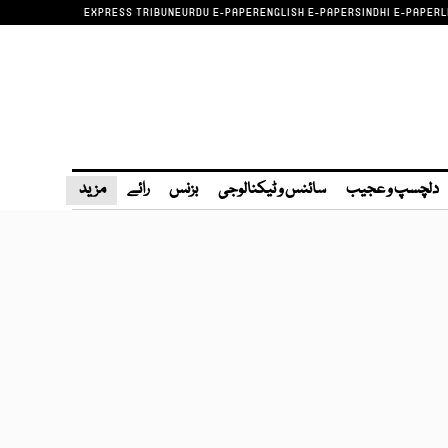
EXPRESS TRIBUNE
URDU E-PAPER
ENGLISH E-PAPER
SINDHI E-PAPER
L
دلچسپ و عجیب
سائنس و ٹیکنالوجی
بزنس
رائے
مزید