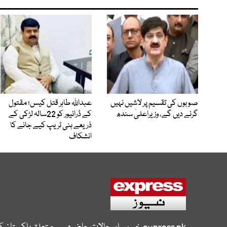
صوبوں کی تقسیم پر لاشیں نہیں
عبداللہ طاہر قتل کیس؛ مقتول
گرنے دیں گے، وزیراعلیٰ سندھ
کے ڈرائیور کو 22سالہ لڑکی کے
ذریعے ہنی ٹریپ کیے جانے کا
انشکاف