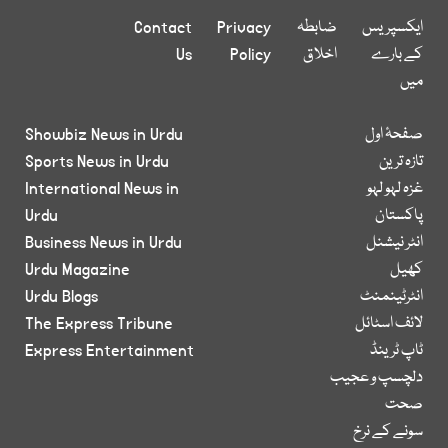
ایکسپریس
ضابطہ
Privacy
Contact
کے بارے
اخلاق
Policy
Us
میں
صفحۂ اول
Showbiz News in Urdu
تازہ ترین
Sports News in Urdu
غزہ لہو لہو
International News in
پاکستان
Urdu
انٹر نیشنل
Business News in Urdu
کھیل
Urdu Magazine
انٹرٹینمنٹ
Urdu Blogs
لائف اسٹائل
The Express Tribune
ٹاپ ٹرینڈ
Express Entertainment
دلچسپ و عجیب
صحت
سونے کے نرخ