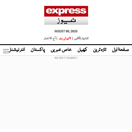
AUGUST 06, 2026
اشتہار لگائیں |
لائیو ٹی وی
| آج کا اخبار
صفحۂ اول
تازہ ترین
کھیل
خاص خبریں
پاکستان
انٹر نیشنل
ٹا