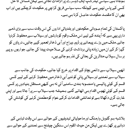
ہوجاتا ہے، سیاسی لیڈر شپ ایک دوسرے پر الزامات لگاتی ہے لیکن مسائل کا حل
کسی کے پاس نہیں ہے کیونکہ سب سیاسی فریق کراچی پر حکومت کرچکے ہیں اور اب
بھی ان کا مقصد حکومت حاصل کرنا ہی ہے۔
پاکستان کی تمام صوبائی حکومتوں اور بلدیاتی اداروں کی اس وقت سب سے بڑی ذمے
داری یہی ہے کہ آیندہ کے لیے اس ملک و قوم کو بارشوں اور سیلاب سے محفوظ کردیا
جائے، ملک میں بڑے پیمانے پر ڈیم، بیراج اور آبی ذخائر تعمیر کیے جائیں۔ دریاؤں کو
گہرا کر کے ان میں زیادہ پانی برداشت کرنے کی صلاحیت پیدا کی جائے، جو اربوں روپے
ہر سال سیلاب متاثرین کی بحالی کی نذر ہو جاتے ہیں۔
انھیں سیلاب سے دائمی بچاؤ کے اقدام پر خرچ کیا جائے۔ حکومت کی جانب سے
سیلاب سے نمٹنے اور سیلابی پانی کو نئے آبی ذخائر میں محفوظ کرنے کے لیے کسی
قسم کی کوئی پالیسی یا منصوبہ بندی سامنے آئی نہ ہی کبھی مستقل بنیادوں پر کسی
قسم کے کوئی ٹھوس اقدام ہی اٹھائے گئے، ہمیشہ جب سیلاب سر پر آ جاتا ہے اور اپنی
غارت گری دکھاتا ہے تو نمائشی اقدامات کرکے عوام کو مطمئن کرنے کی کوشش کی
جاتی ہے۔
بلاشبہ ہم گلوبل وارمنگ اور ماحولیاتی تبدیلیوں کے حوالے سے اس وقت تباہی کے
دہانے پر کھڑے ہیں لیکن من حیث القوم اس سنگین چیلنج سے نمٹنے کے حوالے سے