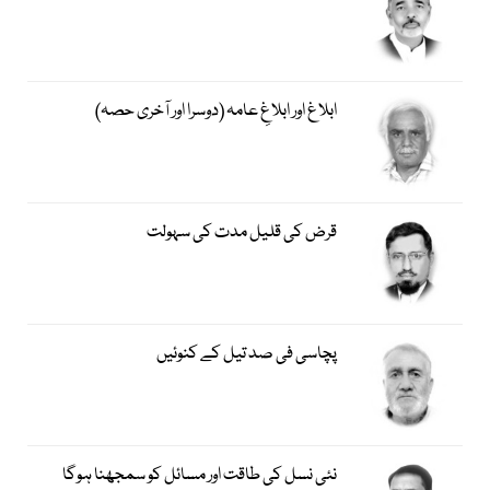
ابلاغ اور ابلاغِ عامہ (دوسرا اور آخری حصہ)
قرض کی قلیل مدت کی سہولت
پچاسی فی صد تیل کے کنوئیں
نئی نسل کی طاقت اور مسائل کو سمجھنا ہوگا