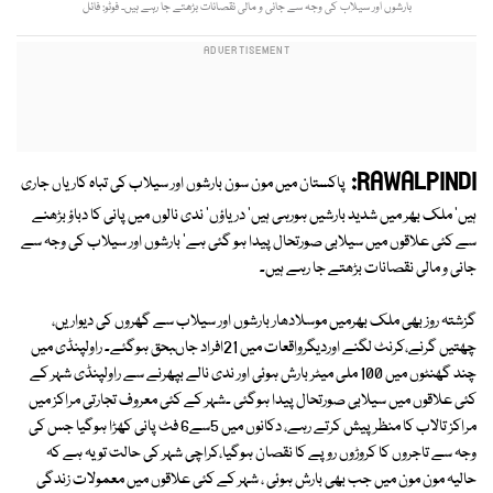
بارشوں اور سیلاب کی وجہ سے جانی و مالی نقصانات بڑھتے جا رہے ہیں۔ فوٹو: فائل
RAWALPINDI:
پاکستان میں مون سون بارشوں اور سیلاب کی تباہ کاریاں جاری
ہیں' ملک بھر میں شدید بارشیں ہورہی ہیں' دریاؤں' ندی نالوں میں پانی کا دباؤ بڑھنے
سے کئی علاقوں میں سیلابی صورتحال پیدا ہو گئی ہے' بارشوں اور سیلاب کی وجہ سے
جانی و مالی نقصانات بڑھتے جا رہے ہیں۔
گزشتہ روز بھی ملک بھرمیں موسلادھار بارشوں اور سیلاب سے گھروں کی دیواریں،
چھتیں گرنے،کرنٹ لگنے اوردیگرواقعات میں 21افراد جاںبحق ہوگئے۔ راولپنڈی میں
چند گھنٹوں میں 100 ملی میٹر بارش ہوئی اور ندی نالے بپھرنے سے راولپنڈی شہر کے
کئی علاقوں میں سیلابی صورتحال پیدا ہوگئی ۔شہر کے کئی معروف تجارتی مراکز میں
مراکز تالاب کا منظر پیش کرتے رہے، دکانوں میں 5سے6 فٹ پانی کھڑا ہوگیا جس کی
وجہ سے تاجروں کا کروڑوں روپے کا نقصان ہوگیا،کراچی شہر کی حالت تو یہ ہے کہ
حالیہ مون مون میں جب بھی بارش ہوئی ، شہر کے کئی علاقوں میں معمولات زندگی