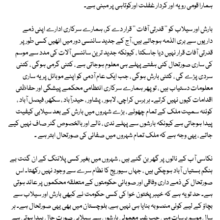
ہمارا قومی رویہ اور کردار غفلت اورکوتاہی پر مبنی ہے۔
بارش اور سیلاب کو '' قدرتی آفات '' قرار دے کر، ہمارے سرکاری ادارے اپنی ذمے
داریوں سے بری الذمہ ہوجاتے ہیں، آج کے جدید سائنسی دور میں انھیں کسی طور پر
قدرتی آفات قرار نہیں دیا جاسکتا ، کیونکہ جدید ترین سائنسی آلات کی مدد سے موسم
کی ساری صورتحال کئی ہفتے پہلے ہی معلوم ہوجاتی ہے ، کتنی گرمی ہوگی ، کتنی
سردی پڑے گی ، کتنی بارش ہوگی ، جب ایک عام آدمی کو اپنے موبائل پر یہ ساری
معلومات دستیاب ہیں ، تو پھر ہمارے سرکاری انتظامی محکمے پیشگی اور حفاظتی
اقدامات کیوں نہیں کرتے۔ ہر برس کراچی، لاہور ، پشاور ، حیدرآباد ، سکھر، فیصل آباد ،
کوئٹہ سمیت ملک کے تمام چھوٹے ، بڑے شہروں میں بارش کے بعد سیلابی کیفیت
پیدا ہوجاتی ہے کیونکہ بارشوں سے پہلے ندی ، نالے اور بالخصوص گٹر صاف نہیں کیے
جاتے ، یہی وجہ ہے کہ ملک تمام شہروں میں صفائی کی صورتحال ابتر ہے ۔
نکاسی آب کے نالوں پر گھر بن گئے ہیں ، شہروں میں بغیر کسی پلاننگ کے ان گنت بے
ہنگم بستیاں آباد ہوچکی ہیں ، جہاں سیوریج کا نظام سرے سے وجود نہیں رکھتا۔ اس
صورتحال کی ذمے داری وفاقی اور صوبائی حکومتوں کے متعلقہ محکموں پر عائد ہوتی
ہے۔ حد تو یہ ہے کہ خیبر پختون خوا کی کسی حکومت نے کبھی بارش اور سیلاب سے
بچاؤ کے لیے کوئی منصوبہ بنایا ہی نہیں ہے، بلوچستان میں بھی یہی صورتحال ہے۔ ہر
سال موسم برسات میں جب غیر معمولی بارشوں سے سیلابی صورت حال پیدا ہوتی ہے