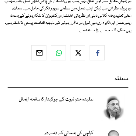
اور زمینی حقائق سے کوئی تعلق نہیں ہے۔ یوں پاکستان کی پڑھی لکھی نسل بظاہر مہذب
اور پروقار نظر آتی ہے لیکن اپنے عمل میں سطحی سوچ و فکر کی حامل ہے۔ ہماری
اعلیٰ تعلیم یافتہ کلاس ذہنی اور نظریاتی خلفشار اور کنفیوژن کا شکار ہونے کے باعث
اپنے عمل اور ظاہر داری میں لبرل اور ماڈرن ہونے کے باوجود قدامت پرستی کا شکار ہے۔
یہی ملک کا سب سے بڑا مسئلہ ہے۔
متعلقہ
عقیدہ ختم نبوت کے چوکیدار کا سانحہ ارتحال
کراچی کی بدحالی کے ذمے دار