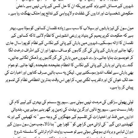
شہروں کے مسائل اتنے بڑھ گئے ہیںکہ ان کا حل کسی کے پاس نہیں ہے ۔اعلیٰ
حکومتی شخصیات اور اداروں کی غفلت و لاپرواہی کے نتائج پورا ملک بھگت رہا ہے ۔
مون سون کی تیز بارشوں اور سیلاب کا سب سے زیادہ نقصان کسانوں کو ہوتا ہے۔ بہتر
ہے کہ حکومت کم پریمیم کی بنیاد پر زرعی انشورنس کا نظام لائے، تاکہ کسانوں کے
نقصان کا ازالہ ہوسکے۔ شہروں میں بارش کے پانی کے نکاس کے نظام کو پورا سال جاری
رکھا جائے اور بارش کے پانی کی گزر گاہوں کو صاف ستھرا اور ان کے اطراف درخت لگا
کر خوبصورت بنایا جائے۔ بڑے شہروں میں بارش کی گزرگاہوں پر ڈھکن لگائے جائیں۔
گندے پانی اور بارش کے پانی کے نکاس کا انتظام علیحدہ علیحدہ رکھا جائے ، تو عوام
بھی بارش سے لطف اندوز ہوسکتے ہیں ، لیکن یہ سب باتیں صرف کتابوں اور اخبارات کی
حد تک خوش کن اور دلفریب لگتی ہیں۔ کراچی اس وقت بدترین انتظامی نظام کی تصویر
پیش کر رہا ہے۔
ٹوٹی پھوٹی سڑکوں کی مرمت نہیں ہوئی ہے ، سیوریج سسٹم کی بہتری کے لیے کام کی
رفتار سست ہے ، سیوریج نالوں اورگرین بیلٹ کی زمین پر گھر بنے ہوئے ہیں۔ بلدیاتی
اداروں میں فنڈ اور اختیارات کی تقسیم کے جھگڑوں کی وجہ سے '' نہ کھیلیں گے اور نہ
کھیلنے دیں گے '' کی لڑائی میں کراچی کو '' کچرا چی '' بنا ڈالا۔جب مون سون سیزن کے
دوران تباہی و بربادی ہوچکی ہوتی ہے تو حسب روایت الزام تراشی کا سلسلہ شروع