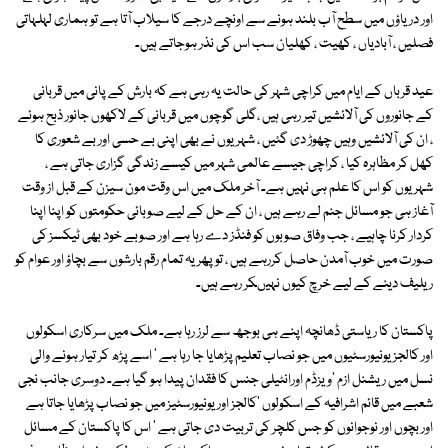
اور دریاؤں میں سطح آب بلند ہونے سے اونچے درجے کا سیلاب آتا ہے تو ہماری لہلہاتی
فصلیں ، آبادیاں ، کھیت ، کھلیان سب اس کی نذر ہوجاتے ہیں۔
عید قرباں کے ایام میں کراچی شہر کی حالت یہ رہی ہے کہ بارش کے پانی میں قربانی
کے جانوروں کی آلائشیں تیر رہی ہیں ،گلی گوچوں میں قربانی کے لاکھوں جانور ذبح ہوئے
، ان کی آلائشیں وہیں چھوڑ دی گئیں ، شہریوں نے بھی اپنی بے حسی اور بے شعوری کا
کھل کر مظاہرہ کیا ، کراچی جیسے عالمی شہر میں کیسے زندگی گزاری جاتی ہے ،
شہریوں کو اس کا علم ہی نہیں ہے۔ آخر ملک میں اس وقت مون سیزن کے قبل از وقت
آغاز ہی جو مسائل جنم لے رہے ہیں ، ان کے حل کے لیے صوبائی حکومتوں کو اپنا اپنا
کردار کرنا چاہیے ، جب وفاق صوبوں کو فنڈز دے رہا ہے اور صوبے خود بھی ٹیکسز کی
صورت میں خوب آمدن حاصل کررہے ہیں ، تو پھر یہ تمام رقم بارشوں سے بچاؤ اور عوام کو
ریلیف دینے کے لیے خرچ کیوں نہیںکر رہے ہیں۔
پاکستان کا ریاستی ڈھانچہ اپنے ہی بوجھ سے لرز رہا ہے۔ ملک میں سرکاری اسکولوں
اور کالجز یونیورسٹیوں میں جو نصاب تعلیم پڑھایا جا رہا ہے ' اسے پڑھ کر تیار ہونے والی
نسل میں ریشنل ازم 'ویزڈم اورانٹیلی جنس کا فقدان پیدا ہو گیا ہے۔ دوسری جانب نجی
شعبے میں قائم اشرافیہ کے اسکولوں 'کالجز اور یونیورسٹیز میں جو نصاب پڑھایا جاتا ہے
اور بچوں اور نوجوانوں کو جس کلچر کی تربیت دی جاتی ہے ' اس کا پاکستان کے مسائل