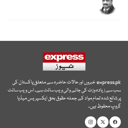
express.pk
خبروں اور حالات حاضرہ سے متعلق پاکستان کی
سب سے زیادہ وزٹ کی جانے والی ویب سائٹ ہے۔ اس ویب سائٹ
پر شائع شدہ تمام مواد کے جملہ حقوق بحق ایکسپریس میڈیا
گروپ محفوظ ہیں۔