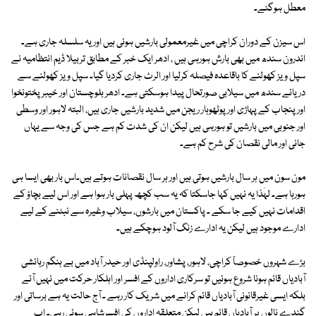
معطل ہوگئے۔
اس سیزن کے دوران کراچی میں غیرمعمولی بارشیں ہوئی ہیں اور یہ سلسلہ جاری ہے۔
اندرون سندھ میں بھی بارش ہورہی ہیں ، ادھر ایک خبر کے مطابق تربیلا ڈیم انتظامیہ نے
سپل ویز کھولنے کا باقاعدہ فیصلہ کرلیا اور الرٹ جاری کردیا گیا۔ سپل ویز کھولنے سے
دریائے سندھ میں سیلابی صورتحال پیدا ہوسکتی ہے۔ ادھر بلوچستان اور خیبر پختونخوا
اور پنجاب کے پہاڑی اور پوٹھوہار ریجن میں شدید بارشیں جاری ہیں، البتہ لاہور اور وسطی
اور جنوبی میں بارشیں تو ہورہی ہیں لیکن ان کی شدت کم ہے جس کی وجہ سے یہاں
جانی اور مالی نقصان کی شرح کم ہے۔
مون سون میں ہر سال بارشیں ہوتی ہیں اور ہر سال نقصانات ہوتے ہیں۔اس بار بھی ایسا ہی
ہورہا ہے۔ لہٰذا یہ نہیں کہا جاسکتا کہ یہ سب کچھ پہلی بار ہوا ہے اور اس لیے بچاؤ کے
اقدامات نہیں کیے جا سکے ۔ پاکستان میں بارشوں، سیلاب وغیرہ سے نبٹنے کے لیے
ادارے موجود ہیں لیکن یہ ادارے زنگ آلود ہوچکے ہیں۔
بڑے شہروں خصوصاً کراچی، لاہور، پشاور، راولپنڈی اور حیدر آباد میں بے ہنگم رہائشی
آبادیاں قائم ہونا شروع ہوئیں تو سرکاری اداروں کے افسر اور اہلکار حرکت میں نہیں آئے
بلکہ ایسی غیرقانونی آبادیاں قائم کرانے میں شریک کار رہے ۔ آج حالت یہ ہے برساتی اور
گندے نالوں پر آبادیاں قائم ہیں لیکن متعلقہ اداروں کی افسرشاہی سوئی رہی۔ اب