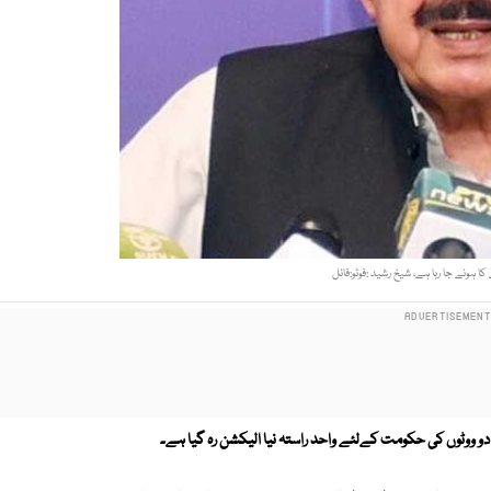
کا ہونے جا رہا ہے، شیخ رشید :فوٹو:فائل
و ووٹوں کی حکومت کےلئے واحد راستہ نیا الیکشن رہ گیا ہے۔