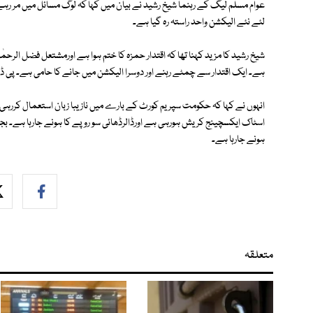
عوام مسلم لیگ کے رہنما شیخ رشید نے بیان میں کہا کہ لوگ مسائل میں مر رہ
لئے نئے الیکشن واحد راستہ رہ گیا ہے۔
شیخ رشید کا مزید کہنا تھا کہ اقتدار حمزہ کا ختم ہوا ہے اورمشتعل فضل الرح
ہے۔ ایک اقتدار سے چمٹے رہنے اور دوسرا الیکشن میں جانے کا حامی ہے۔ پی ڈی 
انہوں نے کہا کہ حکومت سپریم کورٹ کے بارے میں نازیبا زبان استعمال کررہ
ہونے جارہا ہے۔
متعلقہ