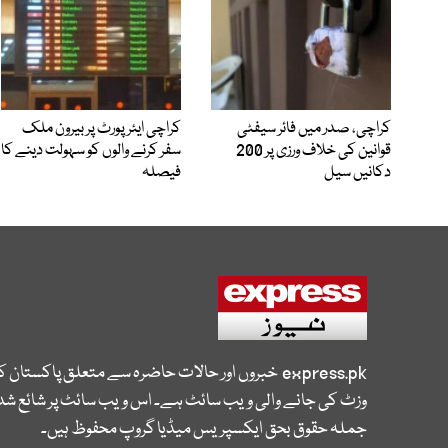
کراچی، صدر میں فائر سیفٹی
کراچی ایئرپورٹ پر بیرون ملک
قوانین کی خلاف ورزی پر 200
سفر کرنے والوں کو سہولت دینے کا
دکانیں سیل
فیصلہ
express.pk
خبروں اور حالات حاضرہ سے متعلق پاکستان 
وزٹ کی جانے والی ویب سائٹ ہے۔ اس ویب سائٹ پر شائع شدہ
جملہ حقوق بحق ایکسپریس میڈیا گروپ محفوظ ہیں۔