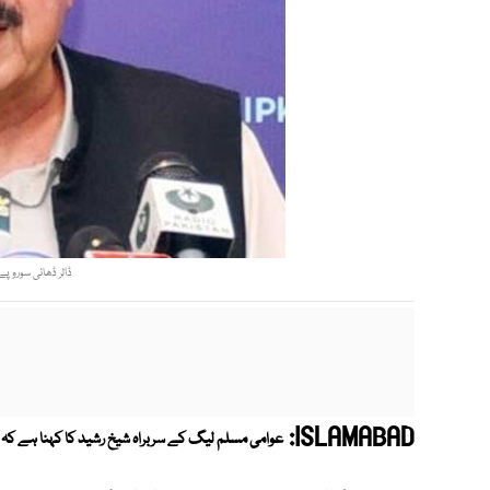
ڈالر ڈھائی سوروپے 
ISLAMABAD:
عوامی مسلم لیگ کے سربراہ شیخ رشید کا کہنا ہے کہ د