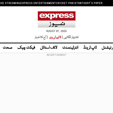
IVE STREAMING
EXPRESS ENTERTAINMENT
CRICKET PAKISTAN
TODAY'S PAPER
AUGUST 07, 2026
اشتہار لگائیں |
لائیو ٹی وی
| آج کا اخبار
ر نیشنل
ٹاپ ٹرینڈ
انٹرٹینمنٹ
لائف اسٹائل
فیکٹ چیک
صحت