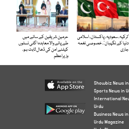
‘ترکیہ، سعودیہ، پاکستان، اسلامی
حرمین شریفین کے سائے میں
دنیا کے نگہبان’، خصوصی نغمہ
طے پانے والا معاہدہ اگلی نسلوں
جاری
کیلئے امن کی ڈھال ثابت ہو،
وزیراعظم
Showbiz News in
Sports News in U
International Ne
Urdu
Business News in
Urdu Magazine