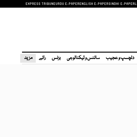
EXPRESS TRIBUNE
URDU E-PAPER
ENGLISH E-PAPER
SINDHI E-PAPER
L
دلچسپ و عجیب
سائنس و ٹیکنالوجی
بزنس
رائے
مزید