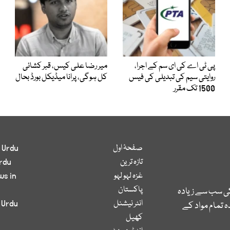
پی ٹی اے کی ای سم کے اجرا،
میر رضا علی کیس، قبر کشائی
روایتی سیم کی تبدیلی کی فیس
کل ہوگی، پرانا میڈیکل بورڈ بحال
1500 تک مقرر
صفحۂ اول
 Urdu
تازہ ترین
rdu
غزہ لہو لہو
ws in
پاکستان
کی سب سے زیادہ
انٹر نیشنل
 Urdu
 تمام مواد کے
کھیل