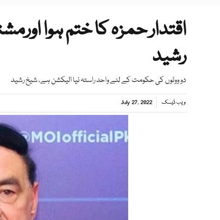
اقتدار حمزہ کا ختم ہوا اورم
رشید
دو ووٹوں کی حکومت کے لئے واحد راستہ نیا الیکشن ہے، شیخ رشید
ویب ڈیسک
July 27, 2022