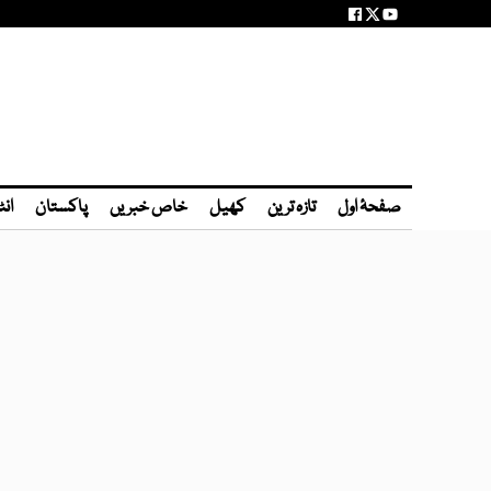
صفحۂ اول
تازہ ترین
کھیل
خاص خبریں
پاکستان
انٹ