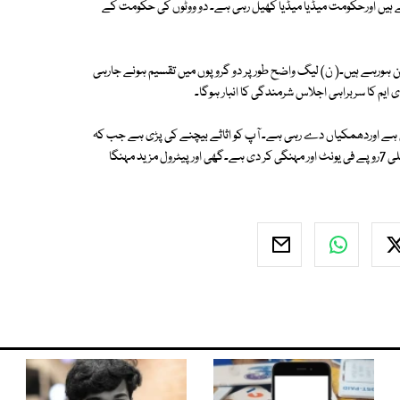
ے ہیں اورحکومت میڈیا میڈیا کھیل رہی ہے۔ دو ووٹوں کی حکومت کے
مٰن ہورہے ہیں۔( ن) لیگ واضح طورپر دو گروپوں میں تقسیم ہونے جارہی
ایم کا سربراہی اجلاس شرمندگی کا انبار ہوگا۔
ی ہے اوردھمکیاں دے رہی ہے۔ آپ کو اثاثے بیچنے کی پڑی ہے جب کہ
اسٹاک ایکسچینج کریش ہورہی ہے اورڈالرڈھائی سو روپے کا ہونے جارہا ہے۔ بجلی 7روپے فی یونٹ اور مہنگی کر دی ہے۔گھی اور پیٹرول مزید مہنگا