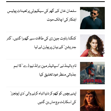
سلمان خان کے گھر کی سیکیورٹی پر تعینات پولیس
اہلکار کی اچانک موت
کنگنا رناوت جین زی کی طاقت سے گھبرا گئیں، ’گٹر
جنریشن‘ کے بیان پر یوٹرن لے لیا
ٹام ہالینڈ نے ’اسپائیڈر مین: برانڈ نیو ڈے‘ کا اہم
جذباتی منظر خود تخلیق کیا
اپنے بچوں کو کھو کر دنیا تباہ کرنے والی ’دی ایونجرز‘
کی اسکارلٹ وچ ماں بن گئیں