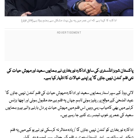
اداکارہ کا کہنا ہے کہ اس عمر میں یہ رول بہت مشکل سے ہضم ہوتا ہے(فائل فوٹو)
پاکستان شوبز انڈسٹری کی سابق اداکارہ نور بخاری نے ہمایوں سعید اور مہوش حیات کی
نئی فلم 'لندن نہیں جاؤں گا' پر اپنے خیالات کا اظہار کیا ہے۔
لالی ووڈ کے سپر اسٹار ہمایوں سعید اور اداکارہ مہوش حیات کی فلم 'لندن نہیں جاؤں گا'
عید الضحیٰ کے موقع پر ریلیز ہوئی تاہم جہاں یہ فلم بےحد مقبول ہوئی اور اچھا بزنس
کرنے میں بھی کامیاب رہی وہیں اس فلم میں مہوش حیات پر دل ہارنے والے ہیرو ہمایوں
سعید کی عمر پر خوب تبصرے کئے جا رہے ہیں۔
اداکارہ نور بخاری کو 'لندن نہیں جاؤں گا 'زیادہ متاثر نہ کرسکی نور نے یو کے میں یہ فلم
دیکھی اور ساتھ ہی اپنی انسٹا اسٹوری پر فلم کے حوالے سے تبصرہ بھی کیا۔