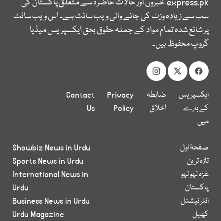
express.pk
خبروں اور حالات حاضرہ سے متعلق پاکستان کی
سب سے زیادہ وزٹ کی جانے والی ویب سائٹ ہے۔ اس ویب سائٹ
پر شائع شدہ تمام مواد کے جملہ حقوق بحق ایکسپریس میڈیا
گروپ محفوظ ہیں۔
ایکسپریس
ضابطہ
Privacy
Contact
کے بارے
اخلاق
Policy
Us
میں
صفحۂ اول
Showbiz News in Urdu
تازہ ترین
Sports News in Urdu
غزہ لہو لہو
International News in
پاکستان
Urdu
انٹر نیشنل
Business News in Urdu
کھیل
Urdu Magazine