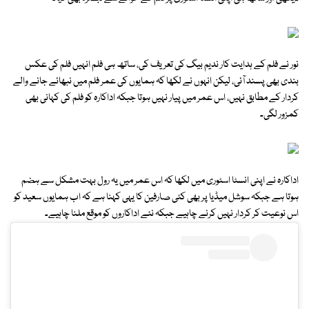
نور نے فلم کے ہدایت کار ندیم بیگ کی تعریف کی، ساتھ ہی فلم انہیں فلم کی عکس
بندی بھی پسند آئی، لیکن انہوں نے لکھا کہ ہمایوں کی عمر فلم میں نبھائے جانے والے
کردار کے مطابق نہیں، اس عمر میں پیار نہیں ہوتا جبکہ اداکارہ کو فلم کی کہانی بھی
کمزور لگی۔
اداکارہ نے اپنی انسٹا اسٹوری میں لکھا کہ اس عمر میں یہ رول بہت مشکل سے ہضم
ہوتا ہے جبکہ سوشل میڈیا پر بھی کئی صارفین کا یہی کہنا ہے کہ اب ہمایوں سعید کو
اس نوعیت کر کردار نہیں کرنے چاہیے جبکہ نئے اداکاروں کو موقع ملنا چاہیے۔