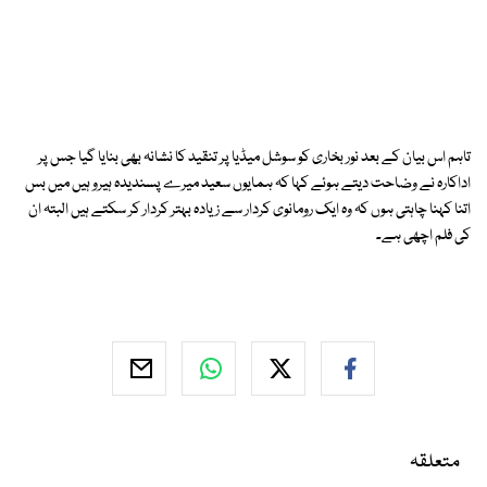
تاہم اس بیان کے بعد نور بخاری کو سوشل میڈیا پر تنقید کا نشانہ بھی بنایا گیا جس پر
اداکارہ نے وضاحت دیتے ہوئے کہا کہ ہمایوں سعید میرے پسندیدہ ہیرو ہیں میں بس
اتنا کہنا چاہتی ہوں کہ وہ ایک رومانوی کردار سے زیادہ بہتر کردار کر سکتے ہیں البتہ ان
کی فلم اچھی ہے۔
متعلقہ