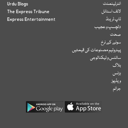
انٹرٹینمنٹ
Urdu Blogs
لائف اسٹائل
The Express Tribune
ٹاپ ٹرینڈ
Express Entertainment
دلچسپ و عجیب
صحت
سونے کے نرخ
پیٹرولیم مصنوعات کی قیمتیں
سائنس و ٹیکنالوجی
بلاگ
بزنس
ویڈیوز
جرائم