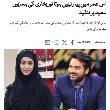
اس عمر میں پیار نہیں ہوتا نور بخاری کی ہمایوں
سعید پر تنقید
سابق اداکارہ نور کا کہنا ہے کہ ہمایوں سعید کی عمر اب محبت اور عاشقی کے کردار
نبھانے والی نہیں
ویب ڈیسک
July 27, 2022