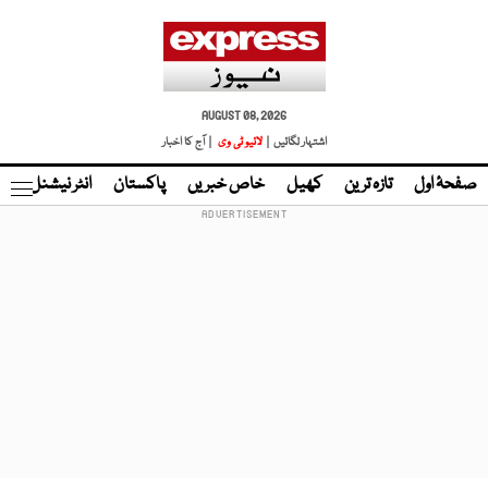
AUGUST 08, 2026
اشتہار لگائیں |
لائیو ٹی وی
| آج کا اخبار
صفحۂ اول
تازہ ترین
کھیل
خاص خبریں
پاکستان
انٹر نیشنل
ٹا