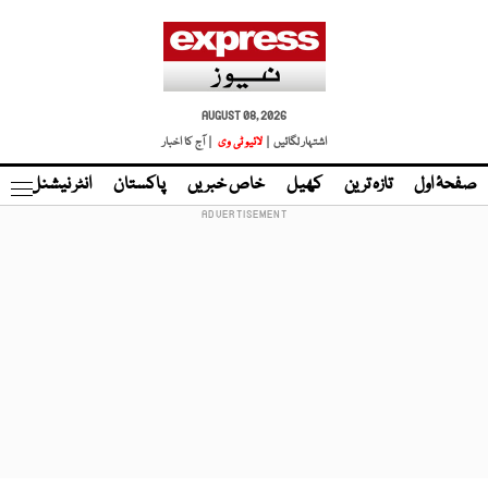
AUGUST 08, 2026
اشتہار لگائیں |
لائیو ٹی وی
| آج کا اخبار
صفحۂ اول
تازہ ترین
کھیل
خاص خبریں
پاکستان
انٹر نیشنل
ٹا