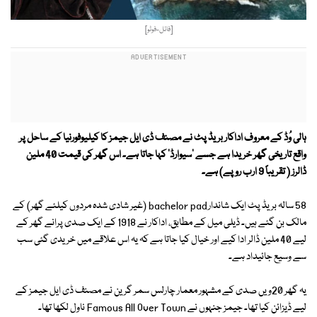
[فائل-فوٹو]
ہالی وُڈ کے معروف اداکار بریڈ پٹ نے مصنف ڈی ایل جیمز کا کیلیوفورنیا کے ساحل پر
واقع تاریخی گھر خریدا ہے جسے 'سیوارڈ' کہا جاتا ہے۔ اس گھر کی قیمت 40 ملین
ڈالرز ( تقریباً 9 ارب روپے) ہے۔
58 سالہ بریڈ پٹ ایک شاندار bachelor pad (غیر شادی شدہ مردوں کیلئے گھر) کے
مالک بن گئے ہیں۔ ڈیلی میل کے مطابق، اداکار نے 1918 کے ایک صدی پرانے گھر کے
لیے 40 ملین ڈالر ادا کیے اور خیال کیا جاتا ہے کہ یہ اس علاقے میں خریدی گئی سب
سے وسیع جائیداد ہے۔
یہ گھر 20ویں صدی کے مشہور معمار چارلس سمر گرین نے مصنف ڈی ایل جیمز کے
لیے ڈیزائن کیا تھا۔ جیمز جنہوں نے Famous All Over Town ناول لکھا تھا۔