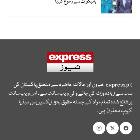
ہائیکورٹ سے رجوع کرلیا
express.pk
خبروں اور حالات حاضرہ سے متعلق پاکستان کی
سب سے زیادہ وزٹ کی جانے والی ویب سائٹ ہے۔ اس ویب سائٹ
پر شائع شدہ تمام مواد کے جملہ حقوق بحق ایکسپریس میڈیا
گروپ محفوظ ہیں۔