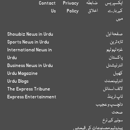
ایکسپریس
ضابطہ
Privacy
Contact
کے بارے
اخلاق
Policy
Us
میں
صفحۂ اول
Showbiz News in Urdu
تازہ ترین
Sports News in Urdu
غزہ لہو لہو
International News in
پاکستان
Urdu
انٹر نیشنل
Business News in Urdu
کھیل
Urdu Magazine
انٹرٹینمنٹ
Urdu Blogs
لائف اسٹائل
The Express Tribune
ٹاپ ٹرینڈ
Express Entertainment
دلچسپ و عجیب
صحت
سونے کے نرخ
پیٹرولیم مصنوعات کی قیمتیں