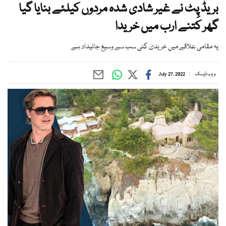
بریڈ پِٹ نے غیر شادی شدہ مردوں کیلئے بنایا گیا
گھر کتنے ارب میں خریدا
یہ مقامی علاقے میں خریدی گئی سب سے وسیع جائیداد ہے
ویب ڈیسک
July 27, 2022