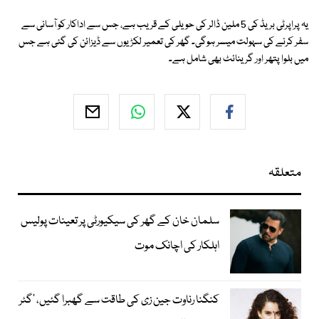
یہ پراپرٹی بریڈ کی 5 ملین ڈالر کی حویلی کے قریب ہے، جس سے اداکار کو آسانی سے
سفر کرنے کی سہولت میسر ہوگی۔ گھر کی تعمیر لکڑیوں سے ڈیزائن کی گئی ہے جس
میں بلوا پتھر اور گرینائٹ بھی شامل ہے۔
متعلقہ
سلمان خان کے گھر کی سیکیورٹی پر تعینات پولیس
اہلکار کی اچانک موت
کنگنا رناوت جین زی کی طاقت سے گھبرا گئیں، ’گٹر