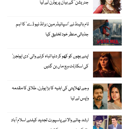
جنریشن‘ کے بیان پر یوٹرن لے لیا
ٹام ہالینڈ نے ’اسپائیڈر مین: برانڈ نیو ڈے‘ کا اہم
جذباتی منظر خود تخلیق کیا
اپنے بچوں کو کھو کر دنیا تباہ کرنے والی ’دی ایونجرز‘
کی اسکارلٹ وچ ماں بن گئیں
وجے تھلاپتی کی اہلیہ کا بڑا یوٹرن، طلاق کا مقدمہ
واپس لے لیا
ارشد چائے والا نے پاسپورٹ تجدید کیلئے اسلام آباد