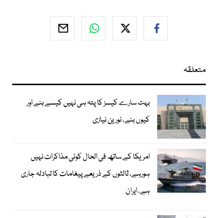
متعلقہ
بہت سارے کیسز کا پتہ ہی نہیں کیسے بنے اور
کیوں بنے، نورین نیازی
امریکا کے ساتھ فی الحال کوئی مذاکرات نہیں
ہورہے، ثالثوں کے ذریعے پیغامات کا تبادلہ جاری
ہے، ایران