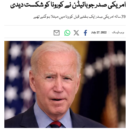
امریکی صدر جوبائیڈن نے کورونا کو شکست دیدی
79 سالہ امریکی صدر ایک ہفتے قبل کورونا میں مبتلا ہوگئے تھے
ویب ڈیسک
July 27, 2022