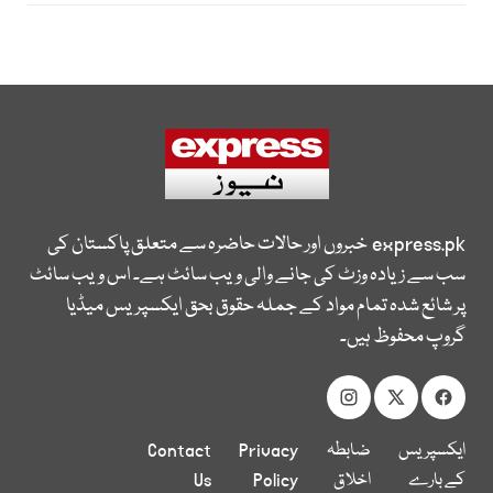
express.pk
خبروں اور حالات حاضرہ سے متعلق پاکستان کی
سب سے زیادہ وزٹ کی جانے والی ویب سائٹ ہے۔ اس ویب سائٹ
پر شائع شدہ تمام مواد کے جملہ حقوق بحق ایکسپریس میڈیا
گروپ محفوظ ہیں۔
ایکسپریس
ضابطہ
Privacy
Contact
کے بارے
اخلاق
Policy
Us