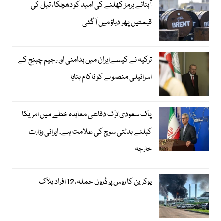
آبنائے ہرمز کھلنے کی امید کو دھچکا، تیل کی
قیمتیں پھر دباؤ میں آگئی
ترکیہ نے کیسے ایران میں بدامنی اور رجیم چینج کے
اسرائیلی منصوبے کو ناکام بنایا
پاک سعودی ترک دفاعی معاہدہ خطے میں امریکا
کیلئے بدلتی سوچ کی علامت ہے، ایرانی وزارت
خارجہ
یوکرین کا روس پر ڈرون حملہ، 12 افراد ہلاک