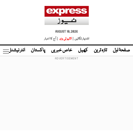
AUGUST 10, 2026
اشتہار لگائیں |
لائیو ٹی وی
| آج کا اخبار
صفحۂ اول
تازہ ترین
کھیل
خاص خبریں
پاکستان
انٹر نیشنل
ٹا