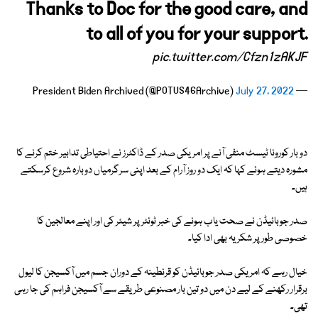
Thanks to Doc for the good care, and
to all of you for your support.
pic.twitter.com/Cfzn1zAKJF
July 27, 2022
— President Biden Archived (@POTUS46Archive)
دو بار کورونا ٹیسٹ منفی آنے پر امریکی صدر کے ڈاکٹرز نے احتیاطی تدابیر ختم کرنے کا
مشورہ دیتے ہوئے کہا کہ ایک دو روز آرام کے بعد اپنی سرگرمیاں دوبارہ شروع کرسکتے
ہیں۔
صدر جوبائیڈن نے صحت یاب ہونے کی خبر ٹوئٹر پر شیئر کی اور اپنے معالجین کا
خصوصی طور پر شکریہ بھی ادا کیا۔
خیال رہے کہ امریکی صدر جوبائیڈن کو قرنطینہ کے دوران جسم میں آکسیجن کا لیول
برقرار رکھنے کے لیے دن میں دو تین بار مصنوعی طریقے سے آکسیجن فراہم کی جا رہی
تھی۔