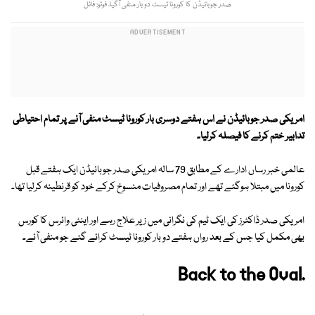
صدر جوبائیڈن کا کورونا ٹیسٹ دو بار منفی آگیا، فوٹو: فائل
امریکی صدر جوبائیڈن نے اس ہفتے دوسری بار کورونا ٹیسٹ منفی آنے پر تمام احتیاطی
تدابیر ختم کرنے کا فیصلہ کرلیا۔
عالمی خبر رساں ادارے کے مطابق 79 سالہ امریکی صدر جوبائیڈن ایک ہفتے قبل
کورونا میں مبتلا ہوگئے تھے اور تمام مصروفیات منسوخ کرکے خود کو قرنطینہ کرلیا تھا۔
امریکی صدر ڈاکٹرز کی ایک ٹیم کی نگرانی میں زیر علاج رہے اور اینٹی وائرس کا کورس
بھی مکمل کیا جس کے بعد رواں ہفتے دو بار کورونا ٹیسٹ کرائے گئے جو منفی آئے۔
Back to the Oval.