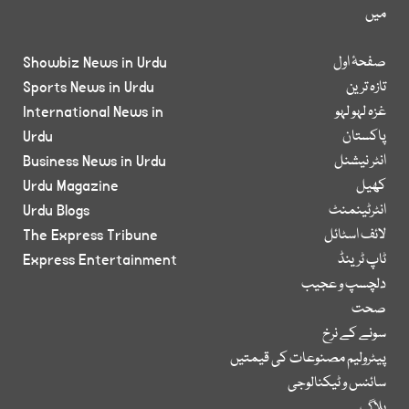
میں
صفحۂ اول
Showbiz News in Urdu
تازہ ترین
Sports News in Urdu
غزہ لہو لہو
International News in
پاکستان
Urdu
انٹر نیشنل
Business News in Urdu
کھیل
Urdu Magazine
انٹرٹینمنٹ
Urdu Blogs
لائف اسٹائل
The Express Tribune
ٹاپ ٹرینڈ
Express Entertainment
دلچسپ و عجیب
صحت
سونے کے نرخ
پیٹرولیم مصنوعات کی قیمتیں
سائنس و ٹیکنالوجی
بلاگ