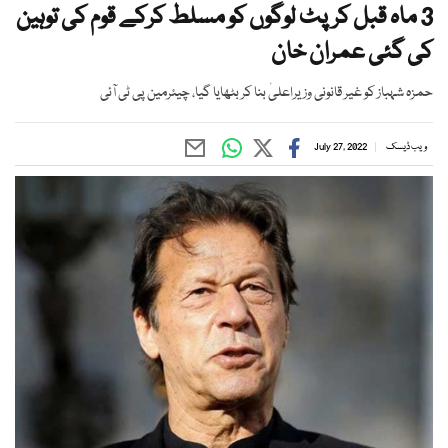
3 ماہ قبل کرپٹ لوگوں کو مسلط کرکے قوم کی توہین
کی گئی عمران خان
حمزہ شہباز کو غیر قانونی وزیراعلیٰ بنا کر بٹھایا گیا، چیئرمین پی ٹی آئی
ویب ڈیسک
July 27, 2022