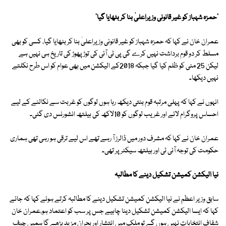
'حمزہ شہباز کو غیر قانونی وزیراعلیٰ بنا کر بٹھایا گیا'
عمران خان نے کہا کہ حمزہ شہباز کو غیر قانونی وزیراعلیٰ بنا کر بٹھایا گیا، کسی کو بھی
مسلط کر دو قوم برداشت نہیں کرے گی پی ٹی آئی کی توڑ پھوڑ کی تاریخ ہی نہیں ہے
لیکن 25 مئی کو ظلم کیا گیا جبکہ 2018کے الیکشن میں بھی عوام کو اس طرح نکلتے
نہیں دیکھا۔
انہوں نے کہا کہ پہلی مرتبہ قوم بنتی دیکھ رہا ہوں لوگوں کو غربت سے نکالنے کے لیے
احساس پروگرام لائے اور غریب لوگوں کو 10لاکھ کی ہیلتھ انشورنس دی گئی۔
عمران خان نے کہا کہ مشرف دور میں ڈالرز آ رہے تھے اس لیے ترقی ہو رہی تھی ہماری
حکومت کی توجہ آئی ٹی اور ہیلتھ سیکٹر پر تھی۔
نیا الیکشن کمیشن تشکیل دینے کا مطالبہ
سابق وزیر اعظم نے نیا الیکشن کمیشن تشکیل دینے کا مطالبہ کرتے ہوئے کہا کہ جائے
کہا کہ ایسا الیکشن کمیشن تشکیل دینا چاہیے جس پر سب کو اعتماد ہو،عمران خان
شفاف انتخابات نہیں ہوں گے تو ملک میں انتشار اور بحران مزید بڑھے گا ہمیں چیف