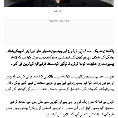
—فائل فوٹو
پاکستان تحریک انصاف (پی ٹی آئی) کے چیئرمین عمران خان نے ڈپٹی اسپیکر پنجاب
رولنگ کے خلاف سپریم کورٹ کے فیصلے پر مبارکباد دیتے ہوئے کہا ہے کہ 3 ماہ
پہلے ہماری حکومت کو ہٹا کرکرپٹ لوگوں کو مسلط کرکے قوم کی توہین کی گئی۔
قوم سے خطاب کے دوران انہوں نے کہا کہ ہم نے 25مئی کو احتجاج کی کال دی تو بچوں
اور عورتوں پر ظلم کیا گیا، ہمیں ہرانے کے لیے ہر حربے استعمال کیے گئے لیکن ناکام
رہے الیکشن کمیشن کے ساتھ مل کر ہمیں ضمنی انتخاب ہرانے کی کوشش کی گئی۔
انہوں نے کہا کہ عوام ایک قوم بن رہی ہے اور گھروں سے نکل رہی ہے، تشدد کر کے
سمجھا گیا ہمیں کچل دیں گے، ہمارے دور میں فصلوں کی ریکارڈ پیداوار ہوئی جس
طرح آپ نے الیکشن لڑا میں آپ کو سلام پیش کرتا ہوں۔