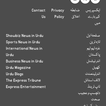
ایکسپریس
ضابطہ
Privacy
Contact
کے بارے
اخلاق
Policy
Us
میں
صفحۂ اول
Showbiz News in Urdu
تازہ ترین
Sports News in Urdu
غزہ لہو لہو
International News in
پاکستان
Urdu
انٹر نیشنل
Business News in Urdu
کھیل
Urdu Magazine
انٹرٹینمنٹ
Urdu Blogs
لائف اسٹائل
The Express Tribune
ٹاپ ٹرینڈ
Express Entertainment
دلچسپ و عجیب
صحت