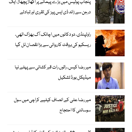
پنجاب پولیس میں بڑے پیمانے پر اکھاڑ پچھاڑ، ایک
درجن سے زائد ڈی ایس پیز کی تقرری اور تبادلے
راولپنڈی، دو دکانوں میں اچانک آگ بھڑک اٹھی،
ریسکیو کی بروقت کارروائی سے بڑا نقصان ٹل گیا
میر رضا کیس، راتوں رات قبر کشائی سے پہلے نیا
میڈیکل بورڈ تشکیل
میر رضا علی کے انصاف کیلیے کراچی میں سول
سوسائٹی کا احتجاج