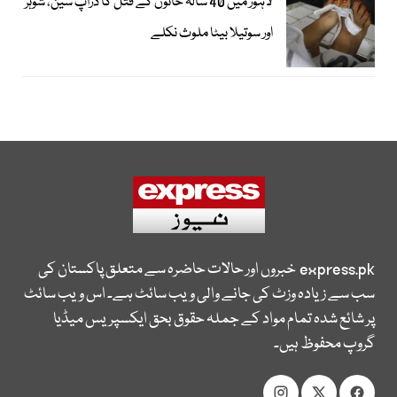
لاہور میں 40 سالہ خاتون کے قتل کا ڈراپ سین، شوہر
اور سوتیلا بیٹا ملوث نکلے
express.pk
خبروں اور حالات حاضرہ سے متعلق پاکستان کی
سب سے زیادہ وزٹ کی جانے والی ویب سائٹ ہے۔ اس ویب سائٹ
پر شائع شدہ تمام مواد کے جملہ حقوق بحق ایکسپریس میڈیا
گروپ محفوظ ہیں۔