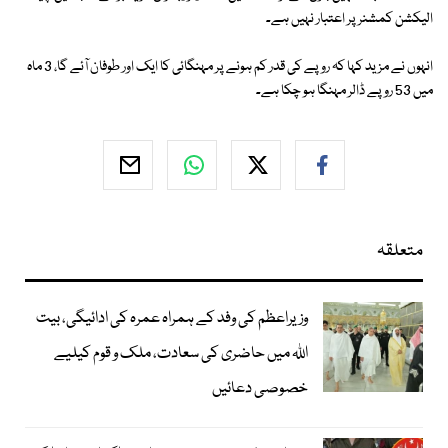
الیکشن کمشنر پر اعتبار نہیں ہے۔
انہوں نے مزید کہا کہ روپے کی قدر کم ہونے پر مہنگائی کا ایک اور طوفان آئے گا، 3 ماہ
میں 53 روپے ڈالر مہنگا ہو چکا ہے۔
متعلقہ
وزیراعظم کی وفد کے ہمراہ عمرہ کی ادائیگی، بیت
اللہ میں حاضری کی سعادت، ملک و قوم کیلیے
خصوصی دعائیں