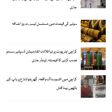
جاری
سونے کی قیمت میں مسلسل تیسرے روز اضافہ
کراچی ایئرپورٹ پر نیا فلائٹ انفارمیشن ڈسپلے سسٹم
نصب کرنے کا فیصلہ، ٹینڈر جاری
کراچی میں افسوسناک واقعہ، گھریلو تنازع پر باپ کے
ہاتھوں بیٹا قتل