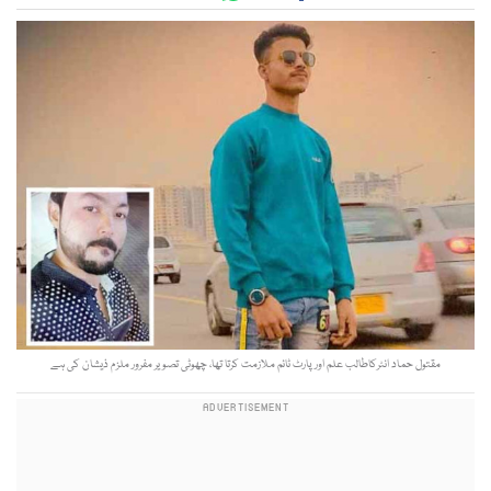
مقتول حماد انٹرکاطالب علم اور پارٹ ٹائم ملازمت کرتا تھا، چھوٹی تصویر مفرور ملزم ذیشان کی ہے