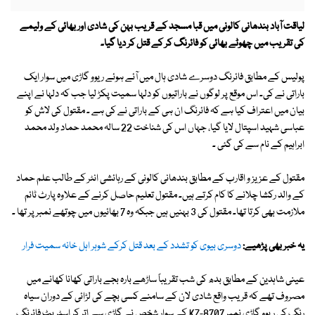
لیاقت آباد بندھانی کالونی میں قبا مسجد کے قریب بہن کی شادی اور بھائی کے ولیمے
کی تقریب میں چھوٹے بھائی کو فائرنگ کر کے قتل کر دیا گیا۔
پولیس کے مطابق فائرنگ دوسرے شادی ہال میں آئے ہوئے ریوو گاڑی میں سوار ایک
باراتی نے کی۔ اس موقع پر لوگوں نے باراتیوں کو دلہا سمیت پکڑ لیا جب کہ دلہا نے اپنے
بیان میں اعتراف کیا ہے کہ فائرنگ ان ہی کے باراتی نے کی ہے ۔ مقتول کی لاش کو
عباسی شہید اسپتال لایا گیا، جہاں اس کی شناخت 22 سالہ محمد حماد ولد محمد
ابراہیم کے نام سے کی گئی ۔
مقتول کے عزیز و اقارب کے مطابق بندھانی کالونی کے رہائشی انٹر کے طالب علم حماد
کے والد رکشا چلانے کا کام کرتے ہیں۔ مقتول تعلیم حاصل کرنے کے علاوہ پارٹ ٹائم
ملازمت بھی کرتا تھا۔ مقتول کی 3 بہنیں ہیں جبکہ وہ 7 بھائیوں میں چوتھے نمبر پر تھا ۔
یہ خبر بھی پڑھیے:
دوسری بیوی کو تشدد کے بعد قتل کرکے شوہر اہل خانہ سمیت فرار
عینی شاہدین کے مطابق بدھ کی شب تقریباً ساڑھے بارہ بجے باراتی کھانا کھانے میں
مصروف تھے کہ قریب واقع شادی لان کے سامنے کسی بچے کی لڑائی کے دوران سیاہ
رنگ کی ریوو گاڑی نمبر KZ-8707 کے سوار شخص نے گاڑی سے اتر کر اسٹریٹ فائرنگ