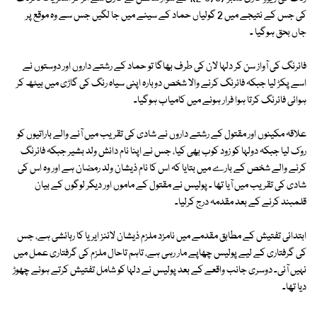
کی جس کے نتیجے میں 2 گولیاں حماد کے سینے میں جا لگیں جس سے وہ موقع پر
جاں بحق ہوگیا ۔
فائرنگ کی آواز سن کر دلہا لان کی طرف بھاگا تو حماد کے رشتے داروں اور دوستوں نے
اسے پکڑ لیا جبکہ فائرنگ کرنے والا شخص دوبارہ اپنی سیاہ رنگ کی گاڑی میں بیٹھ کر
ہوائی فائرنگ کرتا ہوا فرار ہونے میں کامیاب ہوگیا۔
علاقہ مکینوں اور مقتول کے رشتے داروں نے شادی کی تقریب میں آنے والے باراتیوں کو
روک لیا جبکہ دولہا کو زود کوب بھی کیا، جس نے اپنا نام دانش ولد بشیر جبکہ فائرنگ
کرنے والے شخص کے بارے میں بتایا کہ اس کا نام ذیشان ولد رمضان ہے اور وہ اس کی
شادی کی تقریب میں آیا تھا ۔ پولیس نے مقتول کے ماموں اور دیگر لوگوں کے بیان
قلمبند کرنے کے بعد مقدمہ درج کرلیا۔
ابتدائی تفتیش کے مطابق مقدمے میں نامزد ملزم ذیشان لائنز ایریا کا رہائشی ہے، جس
کی گرفتاری کے لیے پولیس چھاپے مار رہی ہے، تاہم تاحال ملزم کی گرفتاری عمل میں
نہیں آئی۔ دوسری جانب واقعے کے بعد پولیس نے دلہا کو شامل تفتیش کرتے ہوئے چھوڑ
دیا تھا۔