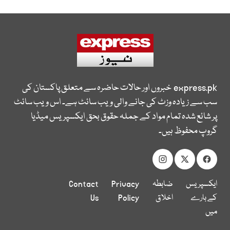
express.pk
خبروں اور حالات حاضرہ سے متعلق پاکستان کی
سب سے زیادہ وزٹ کی جانے والی ویب سائٹ ہے۔ اس ویب سائٹ
پر شائع شدہ تمام مواد کے جملہ حقوق بحق ایکسپریس میڈیا
گروپ محفوظ ہیں۔
ایکسپریس
ضابطہ
Privacy
Contact
کے بارے
اخلاق
Policy
Us
میں