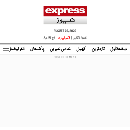
AUGUST 08, 2026
اشتہار لگائیں |
لائیو ٹی وی
| آج کا اخبار
صفحۂ اول
تازہ ترین
کھیل
خاص خبریں
پاکستان
انٹر نیشنل
ٹا