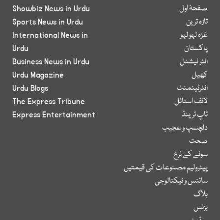
صفحۂ اول
Showbiz News in Urdu
تازہ ترین
Sports News in Urdu
غزہ لہو لہو
International News in
پاکستان
Urdu
انٹر نیشنل
Business News in Urdu
کھیل
Urdu Magazine
انٹرٹینمنٹ
Urdu Blogs
لائف اسٹائل
The Express Tribune
ٹاپ ٹرینڈ
Express Entertainment
دلچسپ و عجیب
صحت
سونے کے نرخ
پیٹرولیم مصنوعات کی قیمتیں
سائنس و ٹیکنالوجی
بلاگ
بزنس