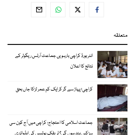
متعلقہ
انٹر بورڈ کراچی بارہویں جماعت آرٹس ریگولر کے
نتائج کا اعلان
کراچی؛ پہاڑ سے گر کر ایک کم عمر لڑکا جاں بحق
جماعت اسلامی کا احتجاج: کراچی میں آج کون سی
سڑکیں بند ہوں گی؟ ٹریفک پولیس کی ایڈوائزری