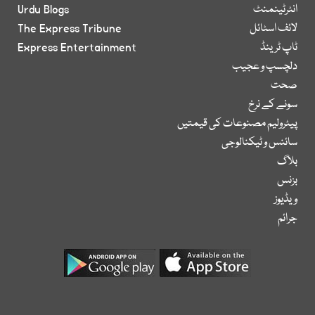
انٹرٹینمنٹ
Urdu Blogs
لائف اسٹائل
The Express Tribune
ٹاپ ٹرینڈ
Express Entertainment
دلچسپ و عجیب
صحت
سونے کے نرخ
پیٹرولیم مصنوعات کی قیمتیں
سائنس و ٹیکنالوجی
بلاگ
بزنس
ویڈیوز
جرائم