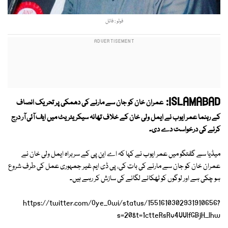
فوٹو : فائل
ISLAMABAD:
عمران خان کو جان سے مارنے کی دھمکی پر تحریک انصاف
کے رہنما عمر ایوب نے ایمل ولی خان کے خلاف تھانہ سیکریٹریٹ میں ایف آئی آر درج
کرنے کی درخواست دے دی۔
میڈیا سے گفتگو میں عمر ایوب نے کہا کہ اے این پی کے سربراہ ایمل ولی خان نے
عمران خان کو جان سے مارنے کی بات کی، پی ڈی ایم غیر جمہوری عمل کی طرف شروع
ہو چکی ہے اور لوگوں کو ٹھکانے لگانے کی سازش کر رہے ہیں۔
https://twitter.com/Oye_Owi/status/1551610302931910656?
s=20&t=1ctteRsRv4VVlfGBjH_lhw