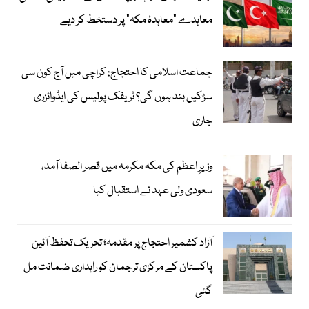
معاہدے "معاہدۂ مکہ" پر دستخط کر دیے
جماعت اسلامی کا احتجاج: کراچی میں آج کون سی
سڑکیں بند ہوں گی؟ ٹریفک پولیس کی ایڈوائزری
جاری
وزیرِ اعظم کی مکہ مکرمہ میں قصر الصفا آمد،
سعودی ولی عہد نے استقبال کیا
آزاد کشمیر احتجاج پر مقدمہ؛ تحریک تحفظ آئین
پاکستان کے مرکزی ترجمان کو راہداری ضمانت مل
گئی