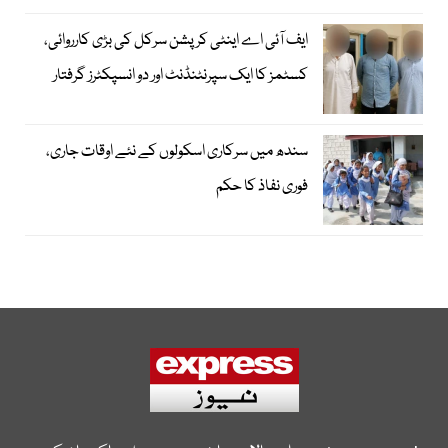
ایف آئی اے اینٹی کرپشن سرکل کی بڑی کارروائی،
کسٹمز کا ایک سپرنٹنڈنٹ اور دو انسپکٹرز گرفتار
سندھ میں سرکاری اسکولوں کے نئے اوقات جاری،
فوری نفاذ کا حکم