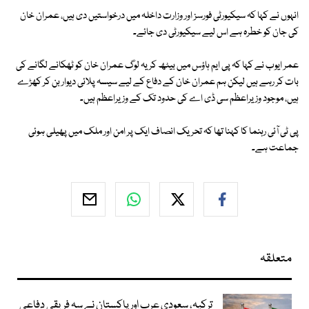
انہوں نے کہا کہ سیکیورٹی فورسز اور وزارت داخلہ میں درخواستیں دی ہیں، عمران خان
کی جان کو خطرہ ہے اس لیے سیکیورٹی دی جائے۔
عمر ایوب نے کہا کہ پی ایم ہاؤس میں بیٹھ کر یہ لوگ عمران خان کو ٹھکانے لگانے کی
بات کر رہے ہیں لیکن ہم عمران خان کے دفاع کے لیے سیسہ پلائی دیوار بن کر کھڑے
ہیں، موجود وزیراعظم سی ڈی اے کی حدود تک کے وزیراعظم ہیں۔
پی ٹی آئی رہنما کا کہنا تھا کہ تحریک انصاف ایک پر امن اور ملک میں پھیلی ہوئی
جماعت ہے۔
متعلقہ
ترکیہ، سعودی عرب اور پاکستان نے سہ فریقی دفاعی