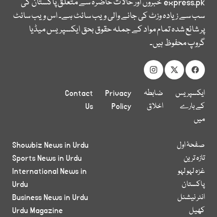
express.pk
خبروں اور حالات حاضرہ سے متعلق پاکستان کی
سب سے زیادہ وزٹ کی جانے والی ویب سائٹ ہے۔ اس ویب سائٹ
پر شائع شدہ تمام مواد کے جملہ حقوق بحق ایکسپریس میڈیا
گروپ محفوظ ہیں۔
ایکسپریس
ضابطہ
Privacy
Contact
کے بارے
اخلاق
Policy
Us
میں
صفحۂ اول
Showbiz News in Urdu
تازہ ترین
Sports News in Urdu
غزہ لہو لہو
International News in
پاکستان
Urdu
انٹر نیشنل
Business News in Urdu
کھیل
Urdu Magazine