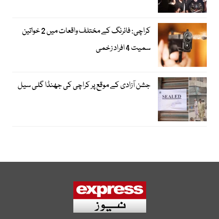
کراچی: فائرنگ کے مختلف واقعات میں 2 خواتین
سمیت 4 افراد زخمی
جشن آزادی کے موقع پر کراچی کی جھنڈا گلی سیل