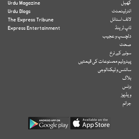
کھیل
Urdu Magazine
انٹرٹینمنٹ
Urdu Blogs
لائف اسٹائل
The Express Tribune
ٹاپ ٹرینڈ
Express Entertainment
دلچسپ و عجیب
صحت
سونے کے نرخ
پیٹرولیم مصنوعات کی قیمتیں
سائنس و ٹیکنالوجی
بلاگ
بزنس
ویڈیوز
جرائم