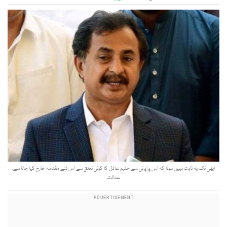
ابھی تک یہ ثابت نہیں ہوتا کہ اس پراپرٹی سے حلیم عادل کا کوئی تعلق ہے اس لئے مقدمہ خارج کیا جاتا ہے،
عدالت