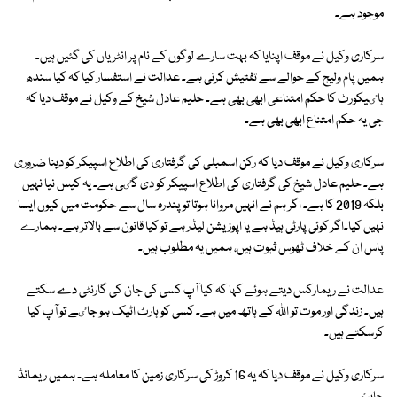
موجود ہے۔
سرکاری وکیل نے موقف اپنایا کہ بہت سارے لوگوں کے نام پر انٹریاں کی گئیں ہیں۔
ہمیں پام ولیج کے حوالے سے تفتیش کرنی ہے۔ عدالت نے استفسار کیا کہ کیا سندھ
ہاٸیکورٹ کا حکم امتناعی ابھی بھی ہے۔ حلیم عادل شیخ کے وکیل نے موقف دیا کہ
جی یہ حکم امتناع ابھی بھی ہے۔
سرکاری وکیل نے موقف دیا کہ رکن اسمبلی کی گرفتاری کی اطلاع اسپیکر کو دینا ضروری
ہے۔ حلیم عادل شیخ کی گرفتاری کی اطلاع اسپیکر کو دی گٸی ہے۔ یہ کیس نیا نہیں
بلکہ 2019 کا ہے۔ اگر ہم نے انہیں مروانا ہوتا تو پندرہ سال سے حکومت میں کیوں ایسا
نہیں کیا۔اگر کوئی پارٹی ہیڈ ہے یا اپوزیشن لیڈر ہے تو کیا قانون سے بالاتر ہے۔ ہمارے
پاس ان کے خلاف ٹھوس ثبوت ہیں، ہمیں یہ مطلوب ہیں۔
عدالت نے ریمارکس دیتے ہوئے کہا کہ کیا آپ کسی کی جان کی گارنٹی دے سکتے
ہیں۔ زندگی اور موت تو اللہ کے ہاتھ میں ہے۔ کسی کو ہارٹ اٹیک ہو جاٸے تو آپ کیا
کرسکتے ہیں۔
سرکاری وکیل نے موقف دیا کہ یہ 16 کروڑ کی سرکاری زمین کا معاملہ ہے۔ ہمیں ریمانڈ