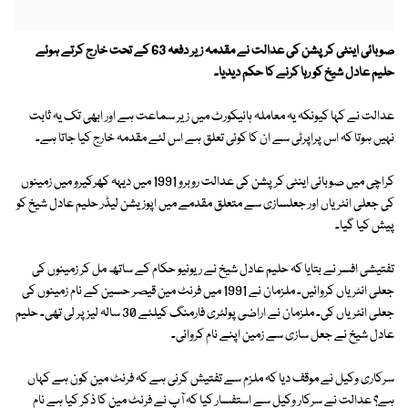
صوبائی اینٹی کرپشن کی عدالت نے مقدمہ زیر دفعہ 63 کے تحت خارج کرتے ہوئے
حلیم عادل شیخ کو رہا کرنے کا حکم دیدیا۔
عدالت نے کہا کیونکہ یہ معاملہ ہائیکورٹ میں زیر سماعت ہے اور ابھی تک یہ ثابت
نہیں ہوتا کہ اس پراپرٹی سے ان کا کوئی تعلق ہے اس لئے مقدمہ خارج کیا جاتا ہے۔
کراچی میں صوبائی اینٹی کرپشن کی عدالت روبرو 1991 میں دیہہ کھرکیرو میں زمینوں
کی جعلی انٹریاں اور جعلسازی سے متعلق مقدمے میں اپوزیشن لیڈر حلیم عادل شیخ کو
پیش کیا گیا۔
تفتیشی افسر نے بتایا کہ حلیم عادل شیخ نے ریونیو حکام کے ساتھ مل کر زمینوں کی
جعلی انٹریاں کروائیں۔ ملزمان نے 1991 میں فرنٹ مین قیصر حسین کے نام زمینوں کی
جعلی انٹریاں کی۔ ملزمان نے اراضی پولٹری فارمنگ کیلئے 30 سالہ لیز پر لی تھی۔ حلیم
عادل شیخ نے جعل سازی سے زمین اپنے نام کروائی۔
سرکاری وکیل نے موقف دیا کہ ملزم سے تفتیش کرنی ہے کہ فرنٹ مین کون ہے کہاں
ہے؟ عدالت نے سرکار وکیل سے استفسار کیا کہ آپ نے فرنٹ مین کا ذکر کیا ہے نام