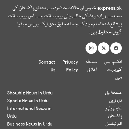
express.pk
خبروں اور حالات حاضرہ سے متعلق پاکستان کی
سب سے زیادہ وزٹ کی جانے والی ویب سائٹ ہے۔ اس ویب سائٹ
پر شائع شدہ تمام مواد کے جملہ حقوق بحق ایکسپریس میڈیا
گروپ محفوظ ہیں۔
ایکسپریس
ضابطہ
Privacy
Contact
کے بارے
اخلاق
Policy
Us
میں
صفحۂ اول
Showbiz News in Urdu
تازہ ترین
Sports News in Urdu
غزہ لہو لہو
International News in
پاکستان
Urdu
انٹر نیشنل
Business News in Urdu