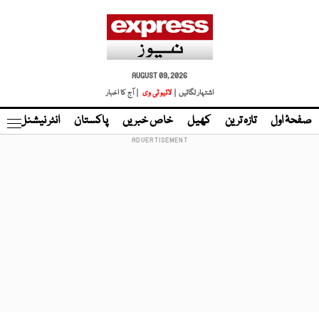
AUGUST 09, 2026
اشتہار لگائیں |
لائیو ٹی وی
| آج کا اخبار
صفحۂ اول
تازہ ترین
کھیل
خاص خبریں
پاکستان
انٹر نیشنل
ٹا