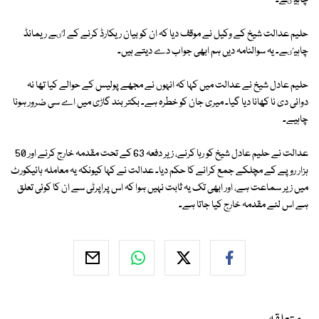
چاہیٸے۔
حلیم عدالت شیخ کے وکیل نے موقف دیا کہ ان کو بیان ریکارڈ کرنے کے لٸے ریمانڈ
چاہیٸے۔ یہ سوالنامہ دیں ہم ابھی جواب دے دیتے ہیں۔
حلیم عادل شیخ نے عدالت میں کہا کہ انہوں نے مجھے پولیس کے حوالے کیا تھا نہ
دوائی دی نا کھانا دیا گیا۔ میری جان کو خطرہ ہے۔ بکتر بند گاڑی میں اے سی ضرور ہونا
چاہیے۔
عدالت نے حلیم عادل شیخ کو رہا کرنے، زیر دفعہ 63 کے تحت مقدمہ خارج کرنے اور 50
ہزار روپے کے مچلکے جمع کرانے کا حکم دیا۔ عدالت نے کہا کیونکہ یہ معاملہ ہائیکورٹ
میں زیر سماعت ہے، اور ابھی تک یہ ثابت نہیں ہوا کہ اس پراپرٹی سے ان کا کوئی تعلق
ہے اس لئے مقدمہ خارج کیا جاتا ہے۔