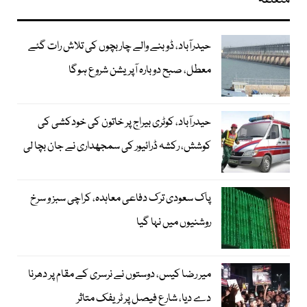
متعلقہ
حیدرآباد، ڈوبنے والے چار بچوں کی تلاش رات گئے
معطل، صبح دوبارہ آپریشن شروع ہوگا
حیدرآباد، کوٹری بیراج پر خاتون کی خودکشی کی
کوشش، رکشہ ڈرائیور کی سمجھداری نے جان بچا لی
پاک سعودی ترک دفاعی معاہدہ، کراچی سبز و سرخ
روشنیوں میں نہا گیا
میر رضا کیس، دوستوں نے نرسری کے مقام پر دھرنا
دے دیا، شارع فیصل پر ٹریفک متاثر