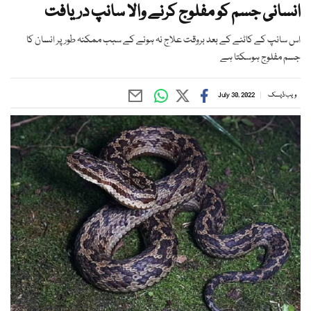
انسانی جسم کو مفلوج کرنے والا سانپ دریافت
اس سانپ کے کاٹنے کے بعد بروقت علاج نہ ہونے کے سبب ممکنہ طور پر انسان کا
جسم مفلوج ہوسکتا ہے
ویب ڈیسک
July 30, 2022