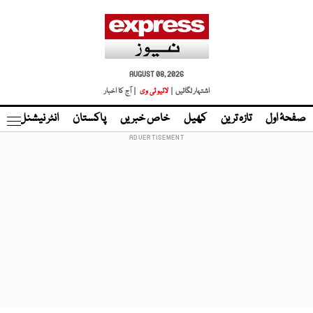
AUGUST 08, 2026
اشتہار لگائیں |
لائیو ٹی وی
| آج کا اخبار
صفحۂ اول
تازہ ترین
کھیل
خاص خبریں
پاکستان
انٹر نیشنل
ٹا