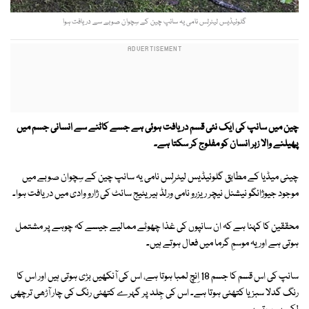
گلوئیڈیس لیٹرلِس نامی یہ سانپ چین کے سِچوان صوبے سے دریافت ہوا
چین میں سانپ کی ایک نئی قسم دریافت ہوئی ہے جسے کاٹنے سے انسانی جسم میں
پھیلنے والا زہر انسان کو مفلوج کر سکتا ہے۔
چینی میڈیا کے مطابق گلوئیڈیس لیٹرلِس نامی یہ سانپ چین کے سِچوان صوبے میں
موجود جیوژائگو نیشنل نیچر ریزرو نامی ورلڈ ہیریٹیج سائٹ کی ژارو وادی میں دریافت ہوا۔
محققین کا کہنا ہے کہ ان سانپوں کی غذا چھوٹے ممالیے جیسے کہ چوہے پر مشتمل
ہوتی ہے اور یہ موسمِ گرما میں فعال ہوتے ہیں۔
سانپ کی اس قسم کا جسم 18 اِنچ لمبا ہوتا ہے، اس کی آنکھیں بڑی ہوتی ہیں اور اس کا
رنگ گدلا سبز یا کتھئی ہوتا ہے۔ اس کی جِلد پر گہرے کتھئی رنگ کی چار آڑھی ترچھی