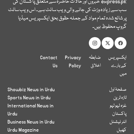
express.pk
خبروں اور حالات حاضرہ سے متعلق پاکستان کی
سب سے زیادہ وزٹ کی جانے والی ویب سائٹ ہے۔ اس ویب سائٹ
پر شائع شدہ تمام مواد کے جملہ حقوق بحق ایکسپریس میڈیا
گروپ محفوظ ہیں۔
ایکسپریس
ضابطہ
Privacy
Contact
کے بارے
اخلاق
Policy
Us
میں
صفحۂ اول
Showbiz News in Urdu
تازہ ترین
Sports News in Urdu
غزہ لہو لہو
International News in
پاکستان
Urdu
انٹر نیشنل
Business News in Urdu
کھیل
Urdu Magazine