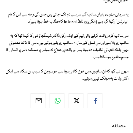
لکیریں ہوتی ہیں۔
یہ سرمئی-بھوری پٹیاں سانپ کے سر سے دم تک جاتی ہیں جس کی وجہ سے اس کا نام
'لیٹرلِس' رکھا گیا ہے (انگریزی لفظ lateral کا مطلب خط ہوتا ہے)۔
اس سانپ کو دریافت کرنے والی ٹیم کے ایک رکن ڈاکٹر شینگچاؤ شی کا کہنا تھا کہ یہ
سانپ زہریلا ہے اور اس نسل کے سارے سانپ زہریلے ہوتے ہیں۔ اس کا کاٹنا معمولی
نہیں بلکہ انتہائی تکلیف دہ ہوتا ہے اور وقت پر علاج نہ ہونے پر ممکنہ طور پر انسان کا
جسم مفلوج ہوسکتا ہے۔
انہوں نے کہا کہ ان سانپوں میں خون کا زہر ہوتا ہے جو سوجن کا سبب بن سکتا ہے لیکن
اکثر اوقات یہ مہلک نہیں ہوتے۔
متعلقہ