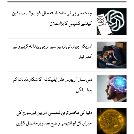
چیٹ جی پی ٹی مفت استعمال کرنے والے صارفین
کیلئے کمپنی کا بڑا اعلان
امریکا: جینیاتی ترمیم سے الرجی پیدا نہ کرنے والے
کتے تیار
نئی نسل ’’ریورس فلن ایفیکٹ‘‘ کا شکار، ذہانت کم
ہونے لگی
دنیا کی طاقتور ترین شمسی دوربین نے سورج کی
حیران کن اور انتہائی واضح تصاویر حاصل کرلیں