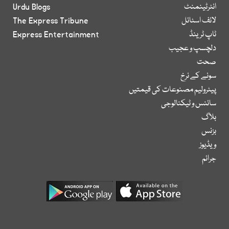
انٹرٹینمنٹ
Urdu Blogs
لائف اسٹائل
The Express Tribune
ٹاپ ٹرینڈ
Express Entertainment
دلچسپ و عجیب
صحت
سونے کے نرخ
پیٹرولیم مصنوعات کی قیمتیں
سائنس و ٹیکنالوجی
بلاگ
بزنس
ویڈیوز
جرائم