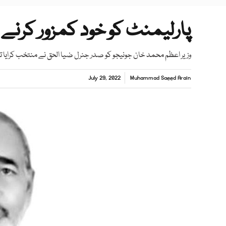
پارلیمنٹ کو خود کمزور کرنے 
وزیر اعظم محمد خان جونیجو کو صدر جنرل ضیا الحق نے منتخب کرایا تھ
July 29, 2022
Muhammad Saeed Arain