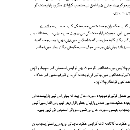
یجو کو صدر جنرل ضیا الحق نے منتخب کرایا تھا مگر وہ پارلیمنٹ کو
چل رہے ہیں۔
 پر چلے گئے۔ حکمران جماعت ہی جب ملک کے سب سے اہم ادارے
یوان میں آئیں۔ موجودہ پارلیمنٹ کی سی صورت حال ماضی سے مختلف ہے
 ارکان کا یہ حال ہے کہ وہ اجلاس میں بھی نہیں آ رہے جب کہ یہ
 زیادہ ہوتی تھی اور اسی خوف سے حکومتی ارکان ایوان میں آجاتے
چلا رہی ہیں۔ عدالتوں کو ملوث بھی تو قومی اسمبلی کے اسپیکر و ڈپٹی
لاتے تو عدالتوں میں جانے کی نوبت نہ آتی۔ ان کے فیصلوں کے خلاف
التوں کو نظام چلانا پڑا۔
 سے عمل کرتے تو موجودہ صورت حال پیدا نہ ہوتی اس لیے پارلیمنٹ اور
ہ حکومت میں شامل پارٹیاں جعلی قرار دیتی تھیں اور اقدار سے آئینی
یں۔ پنجاب جیسی صورت حال اور کسی صوبائی اسمبلی کی نہیں ہے۔
مت کا تختہ الٹ کر اپنی حکومت بنالی اور وہ وزیر اعلیٰ پنجاب بن