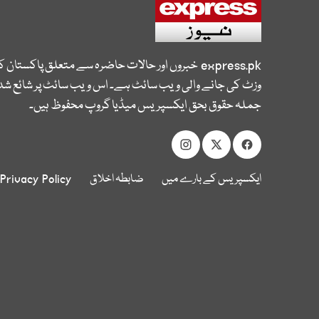
express.pk
خبروں اور حالات حاضرہ سے متعلق پاکستان 
وزٹ کی جانے والی ویب سائٹ ہے۔ اس ویب سائٹ پر شائع شدہ
جملہ حقوق بحق ایکسپریس میڈیا گروپ محفوظ ہیں۔
ایکسپریس کے بارے میں
ضابطہ اخلاق
Privacy Policy