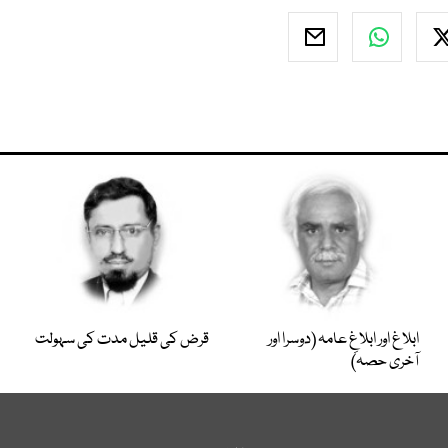
ابلاغ اور ابلاغِ عامہ (دوسرا اور
قرض کی قلیل مدت کی سہولت
آخری حصہ)