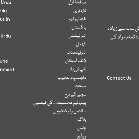
صفحۂ اول
 Urdu
تازہ ترین
rdu
غزہ لہو لہو
ws in
پاکستان
کی سب سے زیادہ
انٹر نیشنل
 Urdu
 تمام مواد کے
کھیل
انٹرٹینمنٹ
لائف اسٹائل
bune
ٹاپ ٹرینڈ
inment
دلچسپ و عجیب
Contact Us
صحت
سونے کے نرخ
پیٹرولیم مصنوعات کی قیمتیں
سائنس و ٹیکنالوجی
بلاگ
بزنس
ویڈیوز