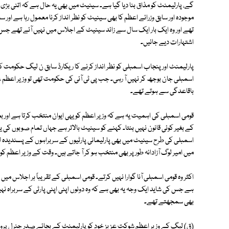
گے، پارلیمنٹ کو مذاق بنا دیا گیا ہے۔ سینیٹ میں بھی یہ حال ہے کہ اتنی بڑی کاب
موجودہ اور سابق وزرائے اعظم کا بھی سینیٹ کو نظر انداز کرنا معمول رہا ہے او
تھے اور وہ ایک بار ایک سال سے زائد سینیٹ کے اجلاس میں نہیں آئے تھے جس 
اشتہارات دیے جائیں۔
پارلیمنٹ اور پنجاب اسمبلی کو نظر انداز کرنے کا ریکارڈ سابق ن لیگ حکومت کا
اسمبلی جان بوجھ کر نہیں آ رہی۔ جب پی ٹی آئی کی حکومت تھی تو وزیر اعظم ع
باقاعدگی سے ہوتے تھے۔
قومی اسمبلی کی اہمیت یہ ہے کہ وزیر اعظم کو یہی ایوان منتخب کرتا ہے اور
کے بغیر کوئی قانون نہیں بنتا۔ کہنے کو سینیٹ بالاتر ہے جہاں تمام صوبوں ک
اسمبلی کی طرح سینیٹ میں بھی پارلیمانی پارٹیوں کے سربراہوں کے پسندیدہ ل
میں امیر لوگ آزادانہ طور پر بھی منتخب ہو کر آ جاتے ہیں۔ وقت کے وزیر اعظم ک
اکثر وہ قومی اسمبلی آنا گوارا نہیں کرتے۔ قومی اسمبلی کے تقریباً ہر اجلاس می
ہے جس کی شاید ایک وجہ یہ بھی ہے کہ وہ دونوں اپنی اپنی پارٹی کے سربراہ نہیں
بھی سمجھتے تھے۔
(ق) لیگ کے وزیر اعظم شوکت عزیز خود کو پارلیمنٹ کے بجائے صدر جنرل پر