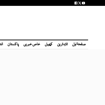
صفحۂ اول
تازہ ترین
کھیل
خاص خبریں
پاکستان
انٹ