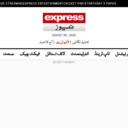
IVE STREAMING
EXPRESS ENTERTAINMENT
CRICKET PAKISTAN
TODAY'S PAPER
AUGUST 06, 2026
اشتہار لگائیں |
لائیو ٹی وی
| آج کا اخبار
ر نیشنل
ٹاپ ٹرینڈ
انٹرٹینمنٹ
لائف اسٹائل
فیکٹ چیک
صحت