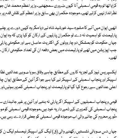
کرایا تھا تو وہ قومی اسمبلی آنا کیوں ضروری سمجھتے۔ وزیر اعظم محمد خان جون
نظرانداز نہیں کرتے تھے۔ موجودہ حکمران بھی سابق وزیر اعظم کے نقش قدم پر 
انھیں ایوان میں آنے کا مشورہ سید خورشید شاہ نے دیا مگر وہ کہیں دورے
پارلیمنٹ کو اہمیت نہ دے تو حکمران پارٹیوں کے ارکان کو کیا پڑی کہ وہ ا
جہاں حکومت کو بمشکل دو چار ووٹوں کی اکثریت حاصل ہے اور حکومتی پارٹی کے
جب اپوزیشن میں تھے تو پارلیمنٹ میں بعض دفعہ ان کی تعداد حکومتی ارکان سے
تھے۔
ایکسپریس نیوز کے تجزیہ کاروں کے مطابق چاہے وفاق ہو یا صوبے عدالتیں نظام 
اسپیکر اور پنجاب اسمبلی کے اسپیکر نے کیا ہے جو اگر آئین کے مطابق ایوان چ
اعلیٰ عدالتوں سے رجوع کیا گیا تو پارلیمنٹ اور پنجاب اسمبلی کمزور ہوئیںاور عد
قومی و پنجاب اسمبلیوں کے اسپیکر اگر پارٹی نہ بنتے اور آئین پر غیر جانبداری
پنجاب اسمبلی کی کمزوری کے ذمے دار یہ خود ہیں۔موجودہ قومی اسمبلی کو موجود
طور پر محروم کی جانے والی اب موجودہ قومی اسمبلی کو جعلی قرار دے رہی ہ
جہاں دس صوبائی نشستیں رکھنے والی (ق) لیگ کے اسپیکر نیمسلم لیگ ن کی حکو