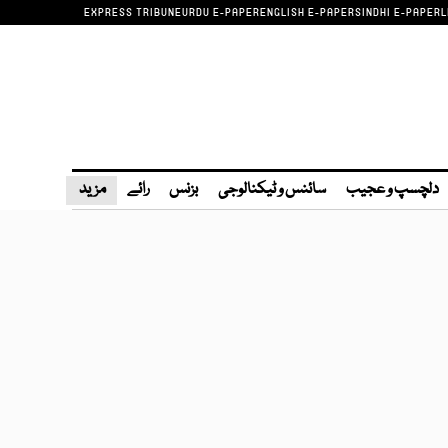
EXPRESS TRIBUNE
URDU E-PAPER
ENGLISH E-PAPER
SINDHI E-PAPER
L
دلچسپ و عجیب
سائنس و ٹیکنالوجی
بزنس
رائے
مزید