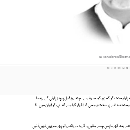
m_saeedarain@hotmai
لیمنٹ کو کمزور کیا جا رہا ہے۔ چند روز قبل پیپلز پارٹی کے رہنما
لیمنٹ نہ آنے پر سخت برہمی کا اظہار کیا ہے کہ آپ کو ایوان میں آنا
ٹے بعد گھر واپس چلے جائیں، اگر یہ طریقہ رہا تو پھر ہم بھی نہیں آئیں