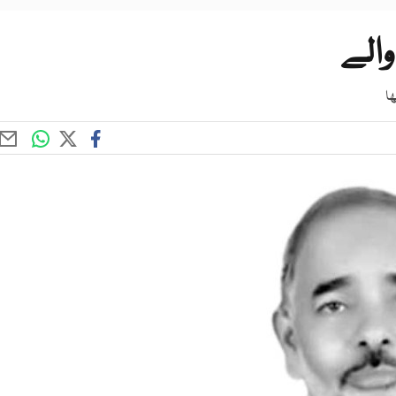
والے
ا