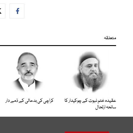
متعلقہ
عقیدہ ختم نبوت کے چوکیدار کا
کراچی کی بدحالی کے ذمے دار
سانحہ ارتحال