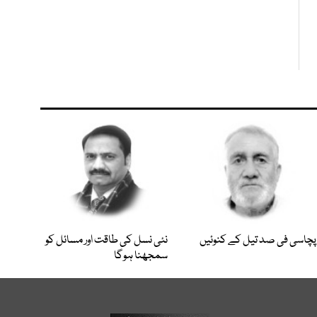
پچاسی فی صد تیل کے کنوئیں
نئی نسل کی طاقت اور مسائل کو
سمجھنا ہوگا