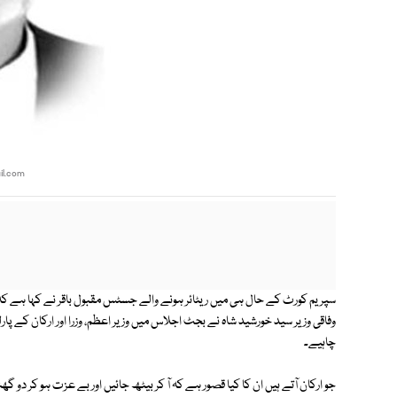
l.com
سپریم کورٹ کے حال ہی میں ریٹائر ہونے والے جسٹس مقبول باقر نے کہا ہے کہ پار
وفاقی وزیر سید خورشید شاہ نے بجٹ اجلاس میں وزیر اعظم، وزرا اور ارکان کے پار
چاہیے۔
جو ارکان آتے ہیں ان کا کیا قصور ہے کہ آ کر بیٹھ جائیں اور بے عزت ہو کر دو گھن