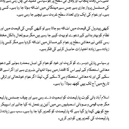
گئے۔اس وقت پنجاب اور وفاق کی سطح پر جو سیاسی کشیدگی چل رہی ہے وہ ملک
کی مسلسل پرواز جاری ہے جس سے مہنگائی میں اضافہ ہوتا جا رہا ہے۔ کسی پارٹی 
ہے۔ اور عوام کی ایک بڑی تعداد سطح غربت سے نیچے جا رہی ہے۔
کبھی پیٹرول کی قیمت میں اضافہ ہو جاتا ہے تو کبھی گیس کی قیمت میں او
نظام کو بہتر بنانے کے دعوے تو بہت کیے جا رہے ہیں مگر صورتحال بالکل مختلف
رسی کشی نے معاشی سطح پر عوام کے مسائل میں اضافہ کردیا ہے مگر کسی پارٹی ک
زیادہ سے زیادہ اختیارات حاصل کرنے کی فکر ہے۔
ہر سیاسی پارٹی دوسرے کو کرپٹ اور خود کو عوام کی اصل ہمدرد ہونے کے دعو
معاشی استحکام کے لیے اس کا اقتدار میں ہونا انتہائی ضروری ہے اور اگر اسے اقتدار
سکے گی اور نہ معاشی استحکام ہی لا سکے گی۔ لہٰذا اگر عوام خوشحالی اور ترق
تاریخ میں آج تک یہی کچھ ہوتا آ رہا ہے۔
اسلام آباد ہائی کورٹ پارلیمنٹ کو اہمیت دے رہی ہے اور چیف جسٹس پارلیمن
مگر جب قومی و صوبائی اسمبلیوں ہی میں آئین پر عمل نہ کیا جائے اور اسپیکر غ
جج کو بھی کہنا پڑ گیا ہے کہ پارلیمنٹ کو کمزور کیا جا رہا ہے۔ سب سے زیادہ 
پارلیمنٹ کی کمزوریوں کو دور کریں۔