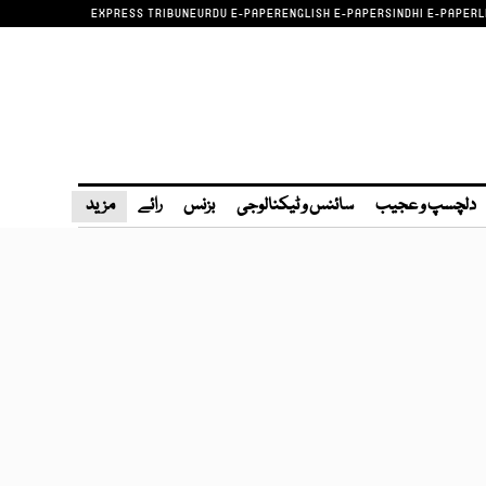
EXPRESS TRIBUNE
URDU E-PAPER
ENGLISH E-PAPER
SINDHI E-PAPER
L
دلچسپ و عجیب
سائنس و ٹیکنالوجی
بزنس
رائے
مزید