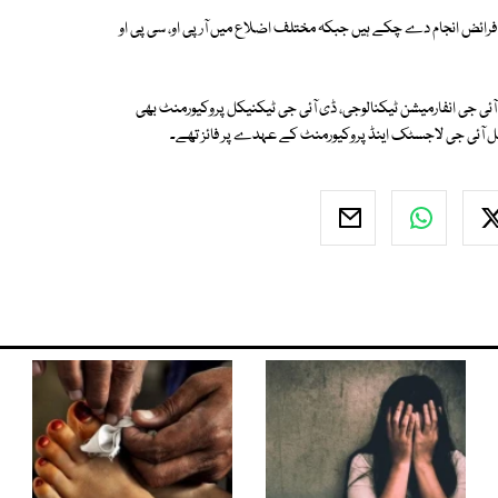
ی فرائض انجام دے چکے ہیں جبکہ مختلف اضلاع میں آر پی او، سی پی او
 ڈی آئی جی انفارمیشن ٹیکنالوجی، ڈی آئی جی ٹیکنیکل پروکیورمنٹ بھی
نل آئی جی لاجسٹک اینڈ پروکیورمنٹ کے عہدے پر فائز تھے۔