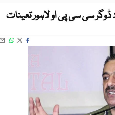
ڈوگر سی سی پی او لاہور تعینات