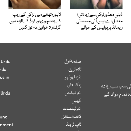
ذہنی معذور لڑکی سے زیادتی؛
لاہور: تھانے میں لڑکی کے ریپ
معطل اے ایس آئی جسمانی
کے بعد چوری اور فراڈ کے الزام میں
ریمانڈ پر پولیس کے حوالے
گرفتار2 خواتین دم توڑ گئیں
صفحۂ اول
 Urdu
تازہ ترین
rdu
غزہ لہو لہو
ws in
پاکستان
کی سب سے زیادہ
انٹر نیشنل
 Urdu
 تمام مواد کے
کھیل
انٹرٹینمنٹ
لائف اسٹائل
bune
ٹاپ ٹرینڈ
inment