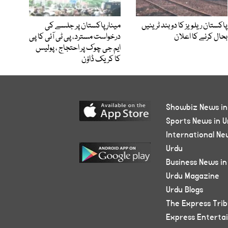
پاکستان ریلویز کا دو بند ٹرینیں
مینارِ پاکستان پر جلسے کی
بحال کرنے کا اعلان
درخواست مسترد، پی ٹی آئی کا پی
ایم جی چوک پر احتجاج ، پولیس
کا کریک ڈاؤن
Showbiz News in
Sports News in U
International Ne
Urdu
Business News in
Urdu Magazine
Urdu Blogs
The Express Tri
Express Enterta