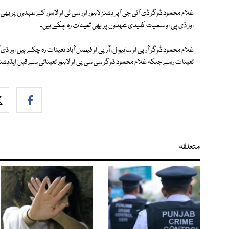
غلام محمود ڈوگر ڈی آئی جی آپریشنز لاہور اور سی ٹی او لاہور کے عہدوں پر بھ
اور ڈی پی او سمیت کلیدی عہدوں پر بھی تعینات رہ چکے ہیں۔
غلام محمود ڈوگر آر پی او ساہیوال، آر پی او فیصل آباد تعینات رہ چکے ہیں اور
تعینات رہے جبکہ غلام محمود ڈوگر سی سی پی او لاہور تعیناتی سے قبل ایڈیش
متعلقہ