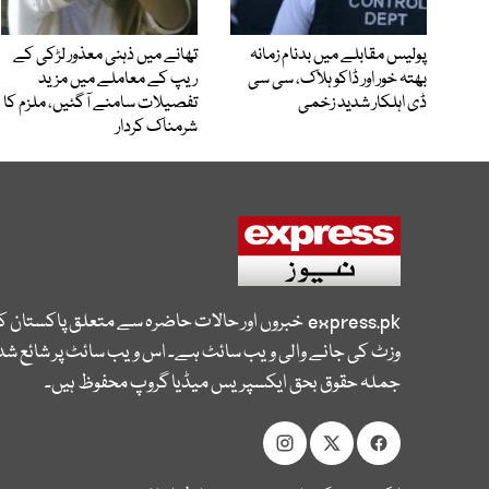
پولیس مقابلے میں بدنام زمانہ
تھانے میں ذہنی معذور لڑکی کے
بھتہ خور اور ڈاکو ہلاک، سی سی
ریپ کے معاملے میں مزید
ڈی اہلکار شدید زخمی
تفصیلات سامنے آگئیں، ملزم کا
شرمناک کردار
express.pk
خبروں اور حالات حاضرہ سے متعلق پاکستان 
وزٹ کی جانے والی ویب سائٹ ہے۔ اس ویب سائٹ پر شائع شدہ
جملہ حقوق بحق ایکسپریس میڈیا گروپ محفوظ ہیں۔