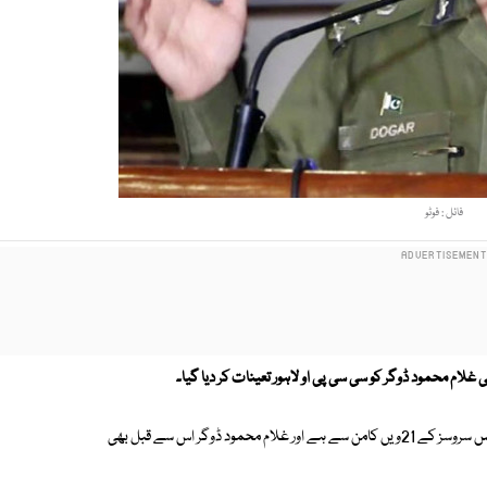
فائل : فوٹو
 غلام محمود ڈوگر کو سی سی پی او لاہور تعینات کر دیا گیا۔
ترجمان لاہور پولیس کے مطابق ایڈیشنل آئی جی غلام محمود ڈوگر کا تعلق پولیس سروسز کے 21ویں کامن سے ہے اور غلام محمود ڈوگر اس سے قبل بھی