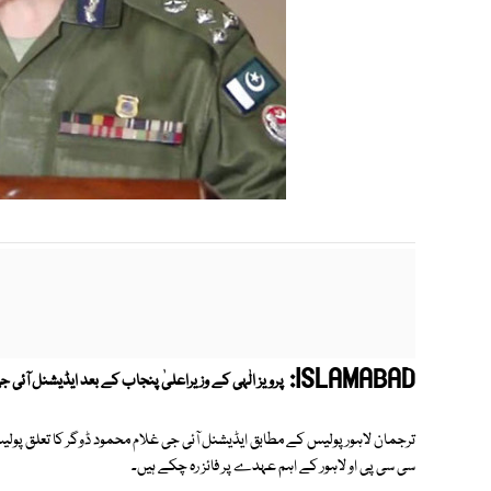
ISLAMABAD:
پرویز الٰہی کے وزیراعلیٰ پنجاب کے بعد ایڈیشنل آئی جی
سی سی پی او لاہور کے اہم عہدے پر فائز رہ چکے ہیں۔