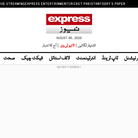
IVE STREAMING
EXPRESS ENTERTAINMENT
CRICKET PAKISTAN
TODAY'S PAPER
AUGUST 06, 2026
اشتہار لگائیں |
لائیو ٹی وی
| آج کا اخبار
ر نیشنل
ٹاپ ٹرینڈ
انٹرٹینمنٹ
لائف اسٹائل
فیکٹ چیک
صحت