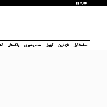
صفحۂ اول
تازہ ترین
کھیل
خاص خبریں
پاکستان
انٹ