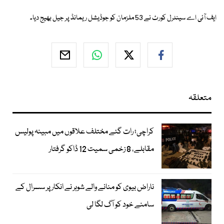
ایف آئی اے سینٹرل کورٹ نے 53 ملزمان کو جوڈیشل ریمانڈ پر جیل بھیج دیا۔
متعلقہ
کراچی؛ رات گئے مختلف علاقوں میں مبینہ پولیس
مقابلے، 8 زخمی سمیت 12 ڈاکو گرفتار
ناراض بیوی کو منانے والے شوہر نے انکار پر سسرال کے
سامنے خود کو آگ لگا لی