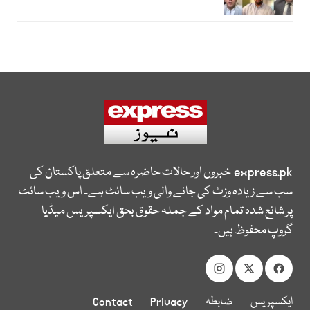
express.pk
خبروں اور حالات حاضرہ سے متعلق پاکستان کی
سب سے زیادہ وزٹ کی جانے والی ویب سائٹ ہے۔ اس ویب سائٹ
پر شائع شدہ تمام مواد کے جملہ حقوق بحق ایکسپریس میڈیا
گروپ محفوظ ہیں۔
ایکسپریس
ضابطہ
Privacy
Contact