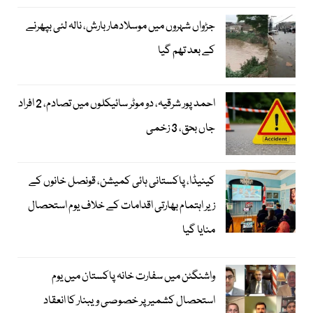
جڑواں شہروں میں موسلادھار بارش، نالہ لئی بپھرنے
کے بعد تھم گیا
احمد پور شرقیہ، دو موٹر سائیکلوں میں تصادم، 2 افراد
جاں بحق، 3 زخمی
کینیڈا، پاکستانی ہائی کمیشن، قونصل خانوں کے
زیر اہتمام بھارتی اقدامات کے خلاف یوم استحصال
منایا گیا
واشنگٹن میں سفارت خانہ پاکستان میں یوم
استحصال کشمیر پر خصوصی ویبنار کا انعقاد