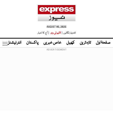
AUGUST 06, 2026
اشتہار لگائیں |
لائیو ٹی وی
| آج کا اخبار
صفحۂ اول
تازہ ترین
کھیل
خاص خبریں
پاکستان
انٹر نیشنل
ٹا