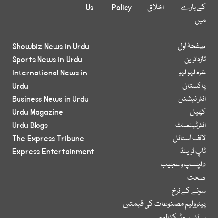
کے بارے
اخلاق
Policy
Us
میں
صفحۂ اول
Showbiz News in Urdu
تازہ ترین
Sports News in Urdu
غزہ لہو لہو
International News in
پاکستان
Urdu
انٹر نیشنل
Business News in Urdu
کھیل
Urdu Magazine
انٹرٹینمنٹ
Urdu Blogs
لائف اسٹائل
The Express Tribune
ٹاپ ٹرینڈ
Express Entertainment
دلچسپ و عجیب
صحت
سونے کے نرخ
پیٹرولیم مصنوعات کی قیمتیں
سائنس و ٹیکنالوجی