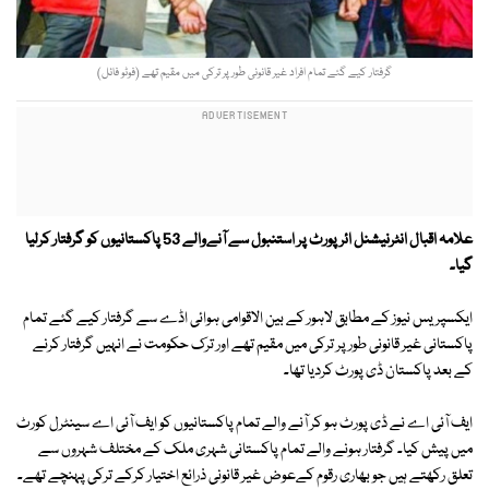
گرفتار کیے گئے تمام افراد غیر قانونی طور پر ترکی میں مقیم تھے (فوٹو فائل)
علامہ اقبال انٹرنیشنل ائرپورٹ پر استنبول سے آنےوالے 53 پاکستانیوں کو گرفتار کرلیا
گیا۔
ایکسپریس نیوز کے مطابق لاہور کے بین الاقوامی ہوائی اڈے سے گرفتار کیے گئے تمام
پاکستانی غیر قانونی طور پر ترکی میں مقیم تھے اور ترک حکومت نے انہیں گرفتار کرنے
کے بعد پاکستان ڈی پورٹ کردیا تھا۔
ایف آئی اے نے ڈی پورٹ ہو کر آنے والے تمام پاکستانیوں کو ایف آئی اے سینٹرل کورٹ
میں پیش کیا۔ گرفتار ہونے والے تمام پاکستانی شہری ملک کے مختلف شہروں سے
تعلق رکھتے ہیں جو بھاری رقوم کےعوض غیر قانونی ذرائع اختیار کرکے ترکی پہنچے تھے۔