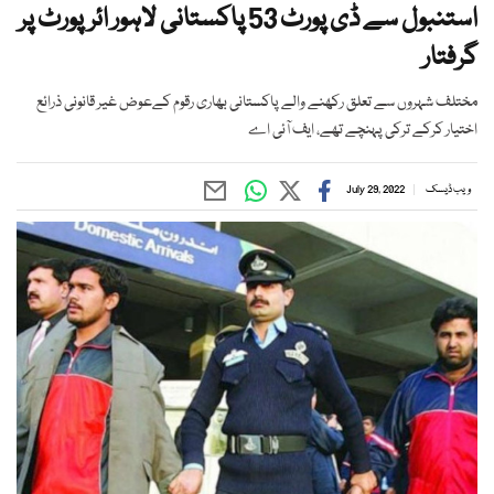
استنبول سے ڈی پورٹ 53 پاکستانی لاہور ائرپورٹ پر
گرفتار
مختلف شہروں سے تعلق رکھنے والے پاکستانی بھاری رقوم کےعوض غیر قانونی ذرائع
اختیار کرکے ترکی پہنچے تھے، ایف آئی اے
ویب ڈیسک
July 29, 2022