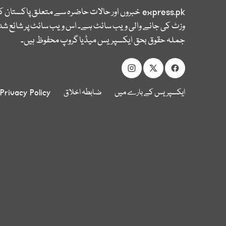
express.pk
خبروں اور حالات حاضرہ سے متعلق پاکستان 
وزٹ کی جانے والی ویب سائٹ ہے۔ اس ویب سائٹ پر شائع شدہ
جملہ حقوق بحق ایکسپریس میڈیا گروپ محفوظ ہیں۔
ایکسپریس کے بارے میں
ضابطہ اخلاق
Privacy Policy