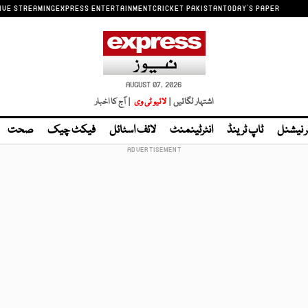
IVE STREAMING
EXPRESS ENTERTAINMENT
CRICKET PAKISTAN
TODAY'S PAPER
AUGUST 07, 2026
اشتہار لگائیں |
لائیو ٹی وی
| آج کا اخبار
ر نیشنل
ٹاپ ٹرینڈ
انٹرٹینمنٹ
لائف اسٹائل
فیکٹ چیک
صحت