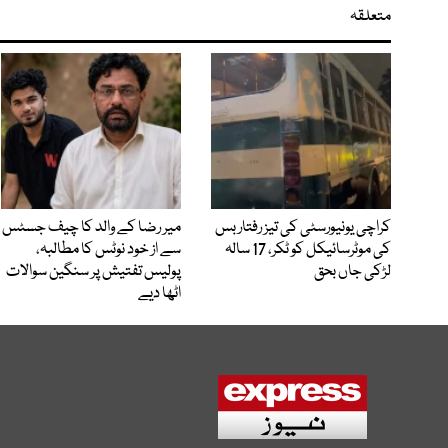
متعلقہ
کراچی یونیورسٹی کی تیز رفتار بس
میر رضا کے والد کا چیف جسٹس
کی موٹرسائیکل کو ٹکر، 17 سالہ
سے از خود نوٹس کا مطالبہ،
لڑکی جاں بحق
پولیس تفتیش پر سنگین سوالات
اٹھا دیے