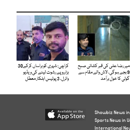
میر رضا علی کی قبر کشائی صبح
کراچی: شہری کو ہراساں کرکے30
9 بجے ہوگی، لاش والے مقام سے
ہزارروپے رشوت لینے کی ویڈیو
گولی کا خول برآمد
وائرل، 3 پولیس اہلکار معطل
Showbiz News in
Sports News in U
International Ne