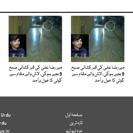
میر رضا علی کی قبر کشائی صبح
میر رضا علی کی قبر کشائی صبح
9 بجے ہوگی، لاش والے مقام سے
9 بجے ہوگی، لاش والے مقام سے
گولی کا خول برآمد
گولی کا خول برآمد
صفحۂ اول
 Urdu
تازہ ترین
rdu
غزہ لہو لہو
ws in