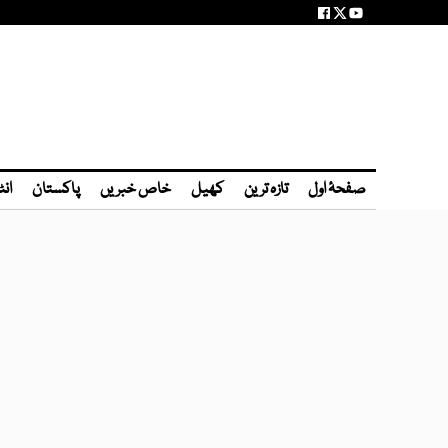
صفحۂ اول
تازہ ترین
کھیل
خاص خبریں
پاکستان
انٹ