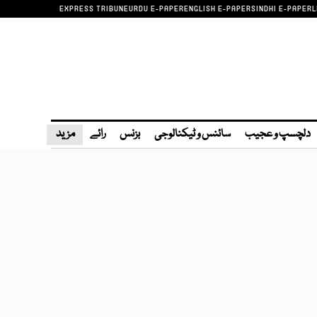
EXPRESS TRIBUNE
URDU E-PAPER
ENGLISH E-PAPER
SINDHI E-PAPER
L
دلچسپ و عجیب
سائنس و ٹیکنالوجی
بزنس
رائے
مزید