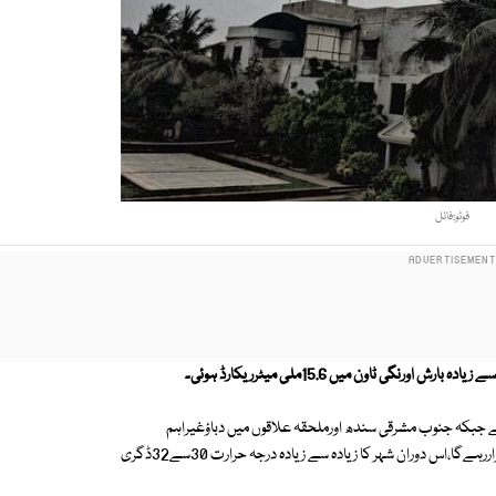
فوٹو:فائل
 جبکہ جنوب مشرقی سندھ اورملحقہ علاقوں میں دباؤغیراہم
ہوگیا،اگلے 3روز کے دوران کراچی کا مطلع ابرآلود جبکہ ہلکی بارش کا امکان برقراررہےگا،اس دوران شہر کا زیادہ سے زیادہ درجہ حرارت 30سے32ڈگری