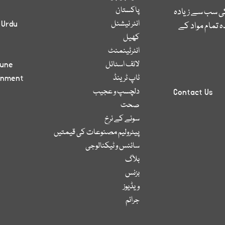
پاکستان
کی سب سے زیادہ
انٹر نیشنل
 Urdu
 تمام مواد کے
کھیل
انٹرٹینمنٹ
لائف اسٹائل
bune
ٹاپ ٹرینڈ
inment
دلچسپ و عجیب
Contact Us
صحت
سونے کے نرخ
پیٹرولیم مصنوعات کی قیمتیں
سائنس و ٹیکنالوجی
بلاگ
بزنس
ویڈیوز
جرائم