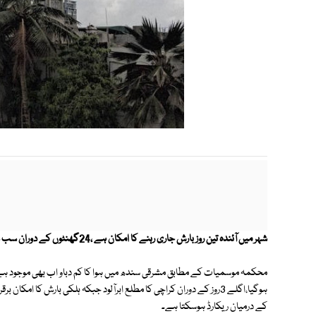
شہر میں آئندہ تین روز بارش جاری رہنے کا امکان ہے ،24گھنٹوں کے دوران سب سے زیادہ بارش اورنگی ٹاون میں 15.6ملی میٹرریکارڈ ہوئی۔
محکمہ موسمیات کے مطابق مشرقی سندھ میں ہوا کا کم دباو اب بھی موجود ہے
کے درمیان ریکارڈ ہوسکتا ہے۔