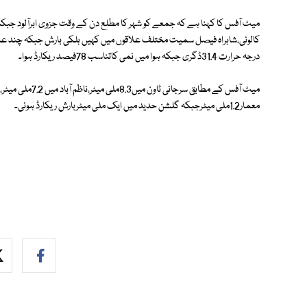
میٹ آفس کا کہنا ہے کہ جمعے کو شہر کا مطلع دن کے وقت جزوی ابرآلود جبکہ ش
کالونی،شاہراہ فیصل سمیت مختلف علاقوں میں کہیں ہلکی بارش جبکہ چند علاقو
درجہ حرارت 31.4ڈگری جبکہ ہوا میں نمی کاتناسب 78فیصد ریکارڈ ہوا۔
معمار1.2ملی میٹرجبکہ گلشن حدید میں ایک ملی میٹربارش ریکارڈ ہوئی۔