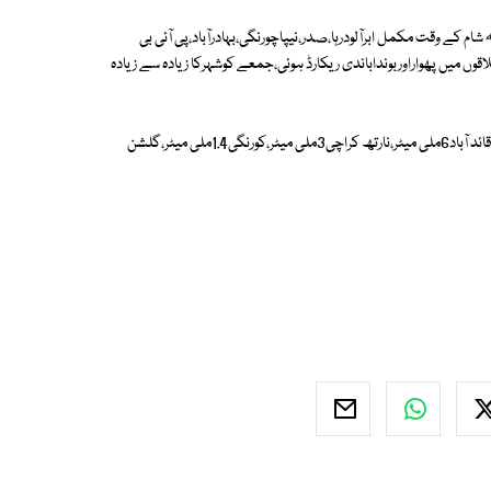
ام کے وقت مکمل ابرآلودرہا،صدر،نیپاچورنگی،بہادرآباد،پی آئی بی
ں میں پھواراوربونداباندی ریکارڈ ہوئی،جمعے کوشہرکا زیادہ سے زیادہ
میٹ آفس کے مطابق سرجانی ٹاون میں8.3ملی میٹر،ناظم آباد میں 7.2ملی میٹر،قائد آباد6ملی میٹر،نارتھ کراچی3ملی میٹر،کورنگی1.4ملی میٹر،گلشن