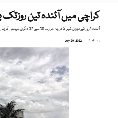
کراچی میں آئندہ تین روزتک 
آئندہ 3روز کے دوران شہر کا درجہ حرارت 30سے 32 ڈگری سینٹی گریڈ رہنے کا امکان ہے، محکمہ موسمیات
ویب ڈیسک
July 29, 2022