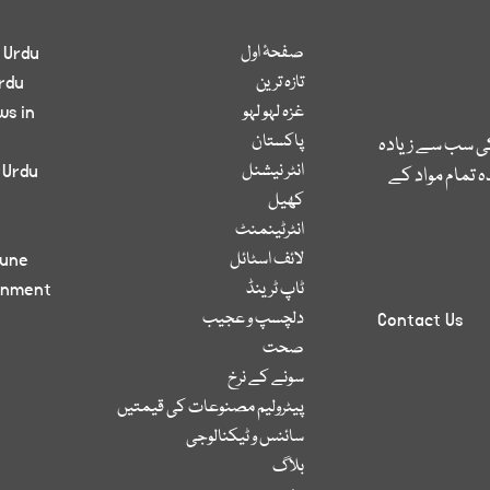
صفحۂ اول
 Urdu
تازہ ترین
rdu
غزہ لہو لہو
ws in
پاکستان
کی سب سے زیادہ
انٹر نیشنل
 Urdu
 تمام مواد کے
کھیل
انٹرٹینمنٹ
لائف اسٹائل
bune
ٹاپ ٹرینڈ
inment
دلچسپ و عجیب
Contact Us
صحت
سونے کے نرخ
پیٹرولیم مصنوعات کی قیمتیں
سائنس و ٹیکنالوجی
بلاگ