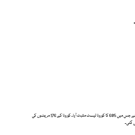
گزشتہ 24 گھنٹوں کے دوران ملک بھر میں کورونا کے 19 ہزار236 ٹیسٹ کئےگئے جس میں 605 کا کورونا ٹیسٹ مثبت آیا۔ کورونا کے 176 مریضوں کی