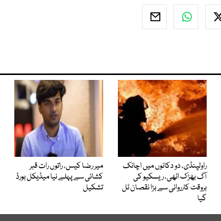
راولپنڈی، دو دکانوں میں اچانک
میر رضا کیس، راتوں رات قبر
آگ بھڑک اٹھی، ریسکیو کی
کشائی سے پہلے نیا میڈیکل بورڈ
بروقت کارروائی سے بڑا نقصان ٹل
تشکیل
گیا