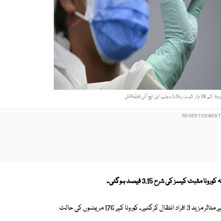
قومی ادارہ صحت (این آئی ایچ ) کے مطابق گزشتہ 24 گھنٹوں کے دوران کورونا سے متاثر مزید 3 افراد انتقال کرگئے۔ کورونا کے 176 مریضوں کی حالت