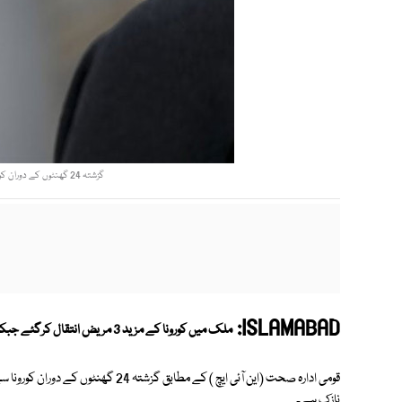
گزشتہ 24 گھنٹوں کے دوران کورونا کے 19 ہزار کیسز ریکارڈ ہوئے، این ایچ آئی:فوٹو:فائل
ISLAMABAD:
ملک میں کورونا کے مزید 3 مریض انتقال کرگئے جبکہ کورونا مثبت کیسز کی شرح 3.15 فیصد ہوگئی۔
نازک ہے۔