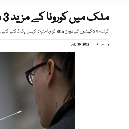
ملک میں کورونا کے مزید 3 مریض انتقال کرگئے
گزشتہ 24 گھنٹوں کے دوران 605 کورونا مثبت کیسز ریکارڈ کئے گئے، قومی ادارہ صحت
ویب ڈیسک
July 30, 2022