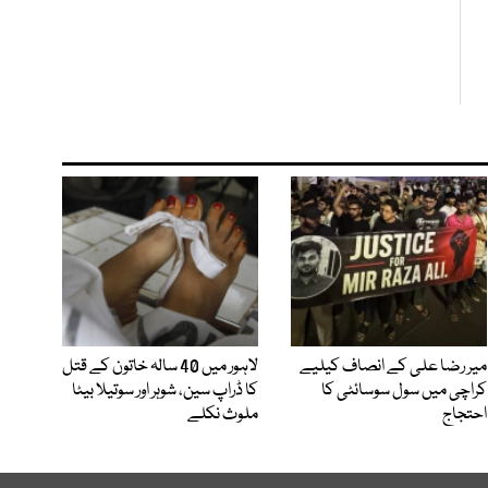
میر رضا علی کے انصاف کیلیے
لاہور میں 40 سالہ خاتون کے قتل
کراچی میں سول سوسائٹی کا
کا ڈراپ سین، شوہر اور سوتیلا بیٹا
احتجاج
ملوث نکلے