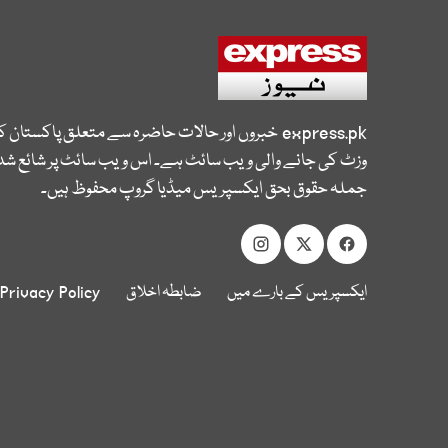
express.pk
خبروں اور حالات حاضرہ سے متعلق پاکستان 
وزٹ کی جانے والی ویب سائٹ ہے۔ اس ویب سائٹ پر شائع شدہ
جملہ حقوق بحق ایکسپریس میڈیا گروپ محفوظ ہیں۔
ایکسپریس کے بارے میں
ضابطہ اخلاق
Privacy Policy