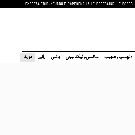
EXPRESS TRIBUNE
URDU E-PAPER
ENGLISH E-PAPER
SINDHI E-PAPER
L
دلچسپ و عجیب
سائنس و ٹیکنالوجی
بزنس
رائے
مزید