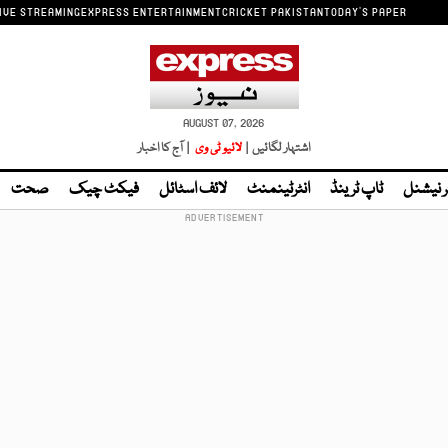
IVE STREAMING
EXPRESS ENTERTAINMENT
CRICKET PAKISTAN
TODAY'S PAPER
AUGUST 07, 2026
اشتہار لگائیں |
لائیو ٹی وی
| آج کا اخبار
ر نیشنل
ٹاپ ٹرینڈ
انٹرٹینمنٹ
لائف اسٹائل
فیکٹ چیک
صحت