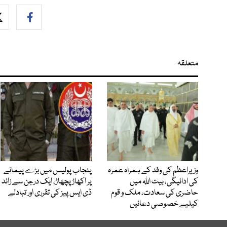
متعلقہ
وزیراعظم کی وفد کے ہمراہ عمرہ
پنجاب پولیس میں بڑے پیمانے
کی ادائیگی، بیت اللہ میں
پر اکھاڑ پچھاڑ، ایک درجن سے زائد
حاضری کی سعادت، ملک و قوم
ڈی ایس پیز کی تقرری اور تبادلے
کیلیے خصوصی دعائیں