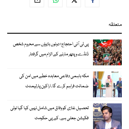
متعلقہ
پی ٹی آئی احتجاج؛ دونوں بازوؤں سے محروم شخص
ڈنڈے و پتھر مارنے کے الزام میں گرفتار
مکہ باہمی دفاعی معاہدہ خطے میں امن کی
ضمانت فراہم کرے گا، اراکین پارلیمنٹ
تحصیل غازی کو وفاق میں شامل نہیں کیا گیا نوٹی
فکیشن جعلی ہے، کے پی حکومت