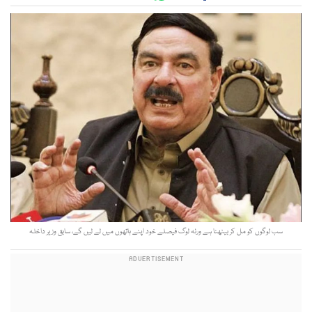
سب لوگوں کو مل کر بیٹھنا ہے ورنہ لوگ فیصلے خود اپنے ہاتھوں میں لے لیں گے، سابق وزیر داخلہ