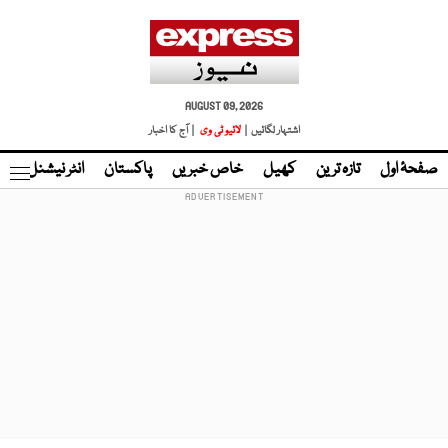
AUGUST 09, 2026
اشتہار لگائیں |
لائیو ٹی وی
| آج کا اخبار
صفحۂ اول
تازہ ترین
کھیل
خاص خبریں
پاکستان
انٹر نیشنل
ٹا