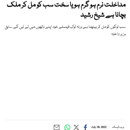
مداخلت نرم ہو گرم ہو یا سخت سب کو مل کر ملک
بچانا ہے شیخ رشید
سب لوگوں کو مل کر بیٹھنا ہے ورنہ لوگ فیصلے خود اپنے ہاتھوں میں لے لیں گے، سابق
وزیر داخلہ
ویب ڈیسک
July 30, 2022