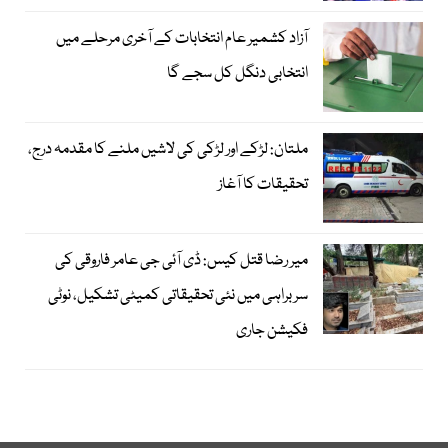
آزاد کشمیر عام انتخابات کے آخری مرحلے میں
انتخابی دنگل کل سجے گا
ملتان: لڑکے اور لڑکی کی لاشیں ملنے کا مقدمہ درج،
تحقیقات کا آغاز
میر رضا قتل کیس: ڈی آئی جی عامر فاروقی کی
سربراہی میں نئی تحقیقاتی کمیٹی تشکیل، نوٹی
فکیشن جاری