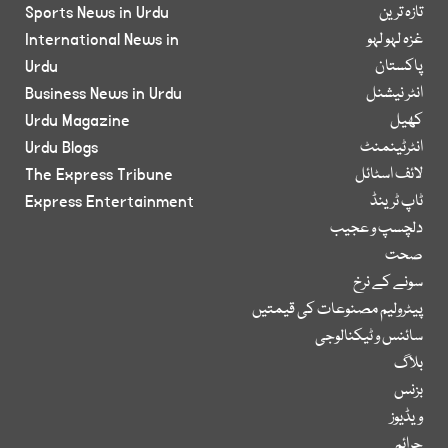
تازہ ترین
Sports News in Urdu
غزہ لہو لہو
International News in
پاکستان
Urdu
انٹر نیشنل
Business News in Urdu
کھیل
Urdu Magazine
انٹرٹینمنٹ
Urdu Blogs
لائف اسٹائل
The Express Tribune
ٹاپ ٹرینڈ
Express Entertainment
دلچسپ و عجیب
صحت
سونے کے نرخ
پیٹرولیم مصنوعات کی قیمتیں
سائنس و ٹیکنالوجی
بلاگ
بزنس
ویڈیوز
جرائم