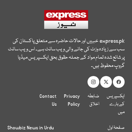
express.pk
خبروں اور حالات حاضرہ سے متعلق پاکستان کی
سب سے زیادہ وزٹ کی جانے والی ویب سائٹ ہے۔ اس ویب سائٹ
پر شائع شدہ تمام مواد کے جملہ حقوق بحق ایکسپریس میڈیا
گروپ محفوظ ہیں۔
ایکسپریس
ضابطہ
Privacy
Contact
کے بارے
اخلاق
Policy
Us
میں
صفحۂ اول
Showbiz News in Urdu