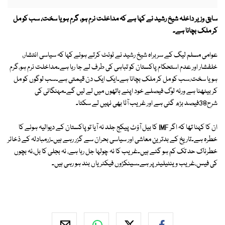
سابق وزیر داخلہ شیخ رشید نے کہا ہے کہ مداخلت نرم ہو، گرم ہو یا سخت، سب کو مل
کر ملک بچانا ہے۔
عوامی مسلم لیگ کے سربراہ شیخ رشید نے ٹوئٹ کرتے ہوئے کہا کہ سیاسی انتشار،
خلفشار اور عدم استحکام پاکستان کو تباہی کی طرف لے جا رہا ہے۔مداخلت نرم ہو،گرم
ہو یا سخت،سب کو مل کر ملک بچانا ہے۔ایک ایک دن قیمتی ہے۔سب لوگوں کو مل
کر بیٹھنا ہے ورنہ لوگ فیصلے خود اپنے ہاتھوں میں لے لیں گے۔مہنگائی کی
شرح38فیصد بڑھ گئی ہے اور غریب آٹا بھی نہیں لے سکتا۔
ان کا کہنا تھا کہ اگر IMF کا بیل آؤٹ پیکج جلد نہ آیا تو پاکستان کے دیوالیہ ہونے کا
خطرہ ہے۔تاریخ کے بدترین معاشی اور سیاسی بحران سے گزر رہے ہیں۔زرمبادلہ کے ذخائر
خطرناک حد تک کم ہو گئے ہیں۔غریب کا نہ چولہا جل رہا ہے، نہ بجلی کا بل،نہ بچوں
کی فیس،غریب وینٹیلیٹر پر ہے۔سینکڑوں فیکٹریاں بند ہو رہی ہیں۔