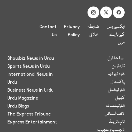
ایکسپریس
ضابطہ
Privacy
Contact
کے بارے
اخلاق
Policy
Us
میں
صفحۂ اول
Showbiz News in Urdu
تازہ ترین
Sports News in Urdu
غزہ لہو لہو
International News in
پاکستان
Urdu
انٹر نیشنل
Business News in Urdu
کھیل
Urdu Magazine
انٹرٹینمنٹ
Urdu Blogs
لائف اسٹائل
The Express Tribune
ٹاپ ٹرینڈ
Express Entertainment
دلچسپ و عجیب