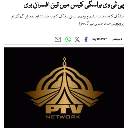
پی ٹی وی ہراسگی کیس میں تین افسران بری
ہیڈ آف کرنٹ افیئرز سلیم چوہدری ، سابق ہیڈ آف کرنٹ افیئرز شاہد عمران گھگھڑ اور
پروڈیوسر امداد حسین بے گناہ قرار
ثاقب بشیر
July 30, 2022