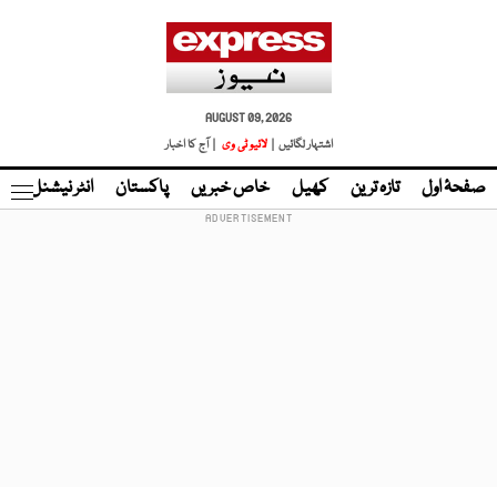
AUGUST 09, 2026
اشتہار لگائیں |
لائیو ٹی وی
| آج کا اخبار
صفحۂ اول
تازہ ترین
کھیل
خاص خبریں
پاکستان
انٹر نیشنل
ٹا