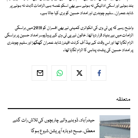
بند ہونے اور اسکی ادائیگی نہ ہونے سے بھی اسکو غصہ ہے،الزامات ثابت نہ ہونے پر
شاہد عمران ، سلیم چوہدری اور امداد حسین کو بری کیا جاتا ہے۔
واضح رہے کہ پی ٹی وی کی انکوائری کمیٹی نے بھی افسران کو 2018 میں ہراسگی
الزامات میں بے بنیاد قرار دیا تھا، خاتون نے پی ٹی وی کے پروڈیوسر امداد حسین پر ہراسگی
الزام لگایا تھا اور اس وقت کے ہیڈ آف کرنٹ افیئرز شاہد عمران گھگھڑ اور سلیم چوہدری
پر امداد حسین کی پشت پناہی کا الزام لگایا تھا۔
متعلقہ
حیدرآباد، ڈوبنے والے چار بچوں کی تلاش رات گئے
معطل، صبح دوبارہ آپریشن شروع ہوگا