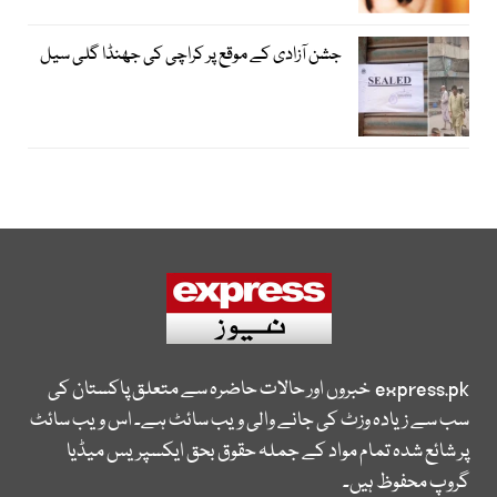
جشن آزادی کے موقع پر کراچی کی جھنڈا گلی سیل
express.pk
خبروں اور حالات حاضرہ سے متعلق پاکستان کی
سب سے زیادہ وزٹ کی جانے والی ویب سائٹ ہے۔ اس ویب سائٹ
پر شائع شدہ تمام مواد کے جملہ حقوق بحق ایکسپریس میڈیا
گروپ محفوظ ہیں۔