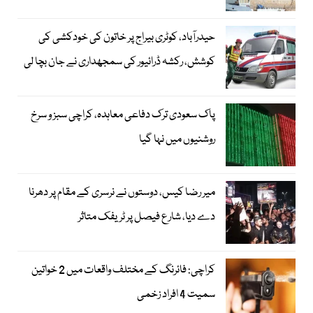
حیدرآباد، کوٹری بیراج پر خاتون کی خودکشی کی
کوشش، رکشہ ڈرائیور کی سمجھداری نے جان بچا لی
پاک سعودی ترک دفاعی معاہدہ، کراچی سبز و سرخ
روشنیوں میں نہا گیا
میر رضا کیس، دوستوں نے نرسری کے مقام پر دھرنا
دے دیا، شارع فیصل پر ٹریفک متاثر
کراچی: فائرنگ کے مختلف واقعات میں 2 خواتین
سمیت 4 افراد زخمی