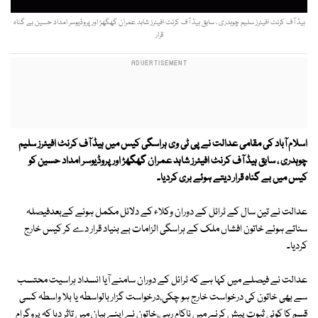
ہیڈ آف کرنٹ افیئرز سلیم چوہدری ، سابق ہیڈ آف کرنٹ افیئرز شاہد عمران گھگھڑ اور پروڈیوسر امداد حسین بے گناہ
قرار
اسلام آباد کی مقامی عدالت نے پی ٹی وی ہراسگی کیس میں ہیڈ آف کرنٹ افیئرز سلیم
چوہدری ، سابق ہیڈ آف کرنٹ افیئرز شاہد عمران گھگھڑ اور پروڈیوسر امداد حسین کو
کیس میں بے گناہ قرار دیتے ہوئے بری کردیا۔
عدالت نے تین سال کے ٹرائل کے دوران وکلاء کے دلائل مکمل ہونے کےبعدفیصلہ
سناتے ہوئے خاتون افشاں ملک کے ہراسگی الزامات بے بنیاد قرار دے کر کیس خارج
کردیا۔
عدالت نے فیصلے میں کہا ہے کہ ٹرائل کے دوران سامنے آیا انسداد ہراسیت محتسب
سے بھی خاتون کی درخواست خارج ہو چکی،درخواست گزار بالواسطہ یا بلا واسطہ کسی
قسم کا کوئی ثبوت پیش کرنے میں ناکام رہی،خاتون نے اپنے بیان میں تاثر دیا کہ پروگرام