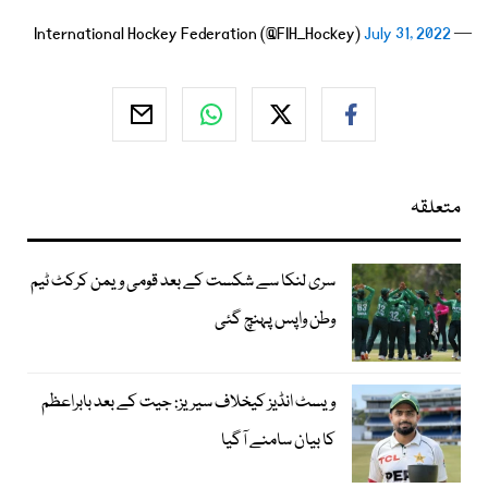
July 31, 2022
— International Hockey Federation (@FIH_Hockey)
متعلقہ
سری لنکا سے شکست کے بعد قومی ویمن کرکٹ ٹیم
وطن واپس پہنچ گئی
ویسٹ انڈیز کیخلاف سیریز: جیت کے بعد بابراعظم
کا بیان سامنے آگیا