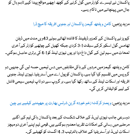
پاکستان نے تیسرے کوارٹر میں گول کرنے کے کچھ اچھے مواقع پیدا کیے تاہم بال کو
جال میں پہنچانے میں ناکام رہے۔
مزید پڑھیں:
کامن ویلتھ گیمز، پاکستان اور جنوبی افریقہ کا میچ ڈرا
کیویز نے پاکستان کے کمزور ڈیفینڈ کا فائدہ اٹھاتے ہوئے 43ویں منٹ میں ڈیلن
تھامس گول اسکور کرکے سبقت 1-3 کردی جبکہ کھیل کے چوتھے کوارٹر کے آخری
لمحات میں سیم لین کے گول داغ دیا اور یوں نیوزی لینڈ کو 1-4 کی برتری حاصل ہوگئی۔
کامن ویلتھ گیمز میں مردوں کے ہاکی مقابلوں میں دس ٹیمیں حصہ لیں گی جنہیں دو
گروپس میں تقسیم کیا گیا ہے۔ پاکستان کو پول اے میں آسٹریلیا، نیوزی لینڈ، جنوبی
افریقہ اور اسکاٹ لینڈ کے ساتھ رکھا گیا ہے۔ ہر گروپ سے دو ٹاپ ٹیمیں سیمی فائنل
کے لیے کوالیفائی کریں گی۔
مزید پڑھیں:
ویمنز کرکٹ؛ زخم خوردہ گرین شرٹس بھارت پر جھپٹنے کیلیے بے چین
دوسرعی جانب نیوزی لیںڈ کے خلاف شکست کے بعد پاکستان ہاکی ٹیم کے اگلے
مرحلے میں رسائی کے امکانات تقریبا معدوم ہوگئے ہیں، قومی ٹیم اپنے آخری دو میچز
اسکاٹ لیںڈ اور آسٹریلیا کے خلاف بالترتیب 3، 4 اگست کو کھیلے گی۔