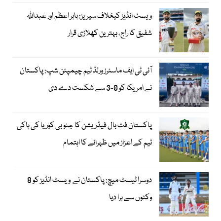
ویسٹ انڈیز کیخلاف سیریز: بابر اعظم اور عبداللہ
شفیق کا راج، بہترین کھلاڑی قرار
آئی ٹی ایف ماسٹرز ورلڈ ٹیم چیمپئن شپ: پاکستان
نے امریکا کو 0-3 سے شکست دے دی
پاکستان فٹ بال فیڈریشن کا جنوبی کوریا کی ہاکی
ٹیم کے اعزاز میں ظہرانے کا اہتمام
دوسرا ٹیسٹ میچ: پاکستان نے ویسٹ انڈیز کو 8
وکٹوں سے ہرا دیا