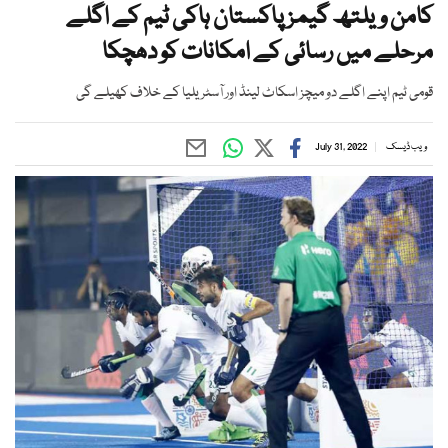
کامن ویلتھ گیمز پاکستان ہاکی ٹیم کے اگلے
مرحلے میں رسائی کے امکانات کو دھچکا
قومی ٹیم اپنے اگلے دو میچز اسکاٹ لینڈ اور آسٹریلیا کے خلاف کھیلے گی
ویب ڈیسک
July 31, 2022