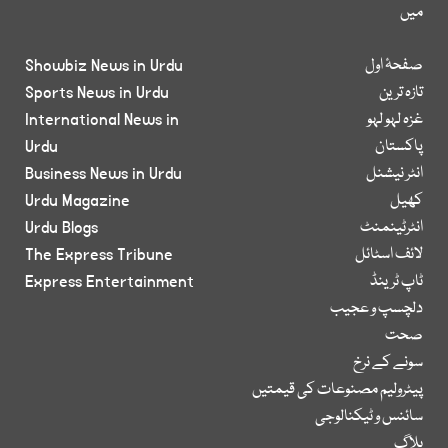
میں
صفحۂ اول
Showbiz News in Urdu
تازہ ترین
Sports News in Urdu
غزہ لہو لہو
International News in
پاکستان
Urdu
انٹر نیشنل
Business News in Urdu
کھیل
Urdu Magazine
انٹرٹینمنٹ
Urdu Blogs
لائف اسٹائل
The Express Tribune
ٹاپ ٹرینڈ
Express Entertainment
دلچسپ و عجیب
صحت
سونے کے نرخ
پیٹرولیم مصنوعات کی قیمتیں
سائنس و ٹیکنالوجی
بلاگ