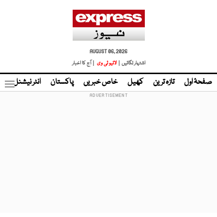
AUGUST 06, 2026
اشتہار لگائیں |
لائیو ٹی وی
| آج کا اخبار
صفحۂ اول
تازہ ترین
کھیل
خاص خبریں
پاکستان
انٹر نیشنل
ٹا