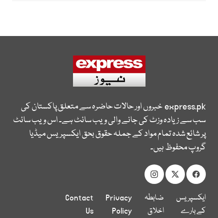
express.pk
خبروں اور حالات حاضرہ سے متعلق پاکستان کی
سب سے زیادہ وزٹ کی جانے والی ویب سائٹ ہے۔ اس ویب سائٹ
پر شائع شدہ تمام مواد کے جملہ حقوق بحق ایکسپریس میڈیا
گروپ محفوظ ہیں۔
ایکسپریس
ضابطہ
Privacy
Contact
کے بارے
اخلاق
Policy
Us