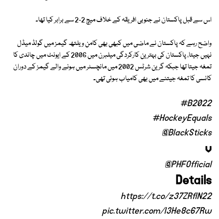
اس سے قبل پاکستان نے جنوبی افریقہ کے خلاف میچ 2-2 سے برابر کیا تھا۔
واضح رہے کہ پاکستان نے ماضی میں کبھی بھی کامن ویلتھ گیمز میں گولڈ میڈل
نہیں جیتا، پاکستان کی بہترین کارکردگی میلبرن میں 2006 کے ایونٹ میں چاندی کا
تمغہ جیتا تھا جبکہ گرین شرٹس 2002 میں مانچسٹر میں ہونے والے گیمز کے دوران
کانسی کا تمغہ جیتنے میں بھی کامیاب ہوئی تھی۔
#B2022
#HockeyEquals
@BlackSticks
v
@PHFOfficial
Details
https://t.co/z37ZRflN22
pic.twitter.com/l3He8c67Rw