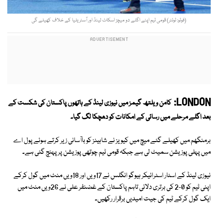
(فوٹو: ٹوئٹر) قومی ٹیم اپنے اگلے دو میچز اسکاٹ لینڈ اور آسٹریلیا کے خلاف کھیلے گی
LONDON:
کامن ویلتھ گیمز میں نیوزی لینڈ کے ہاتھوں پاکستان کی شکست کے
بعد اگلے مرحلے میں رسائی کے امکانات کو دھچکا لگ گیا۔
برمنگھم میں کھیلے گئے میچ میں کیویز نے شاہینز کو باآسانی زیر کرتے ہوئے پول اے
میں پہلی پوزیشن سمیٹ لی ہے جبکہ قومی ٹیم چوتھی پوزیشن پر پہنچ گئی ہے۔
نیوزی لینڈ کے اسٹار اسٹرائیکر ہیوگو انگلس نے 17ویں اور 18ویں منٹ میں گول کرکے
اپنی ٹیم کو 0-2 کی برتری دلائی تاہم پاکستان کے غضنفر علی نے 26ویں منٹ میں
ایک گول کرکے ٹیم کی جیت امیدیں برقرار رکھیں۔