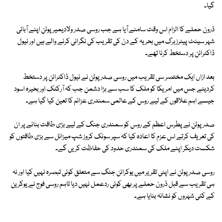
گیا۔
ڈرون حملے کا الزام اس وقت سامنے آیا ہے جب روسی صدر ولادیمیر پوٹن اپنے آبائی
شہر سینٹ پیٹرزبرگ میں بحریہ کے دن کی تقریب کی نگرانی کرنے والے ہیں اور نیول
ڈاکٹرائن پر دستخط کرنا تھے۔
بعد ازاں ایک مختصر سی تقریب میں روسی صدر پوٹن نے نیول ڈاکٹرائن پر دستخط
کردیئے جس میں امریکا کو ملک کا سب سے بڑا دشمن جب کہ آرکٹک اور بحیرہ اسود
جیسے اہم علاقوں کے لیے روس کے عالمی سمندری عزائم کا تعین کیا گیا ہے۔
صدر پوٹن نے پطرس اعظم کے روس کو سمندری جنگ کے لیے بڑی طاقت بنانے پر ان
کی تعریف کرتے اس عزم کا اعادہ کیا کہ سپر سونک کروز شپ میزائل سے بڑی طاقتوں کو
شکست دیکر اپنے ملک کی سمندری حدود کی حفاظت کریں گے۔
روسی صدر پوٹن نے اپنی تقریر میں یوکرائن جنگ سے متعلق کوئی تبصرہ نہیں کیا اور نہ
ہی تقریب سے قبل ڈرون حملے پر بھی کوئی ردعمل نہیں دیا تاہم روسی فوج نے یوکرین
کے کئی شہروں کو نشانہ بنایا ہے۔