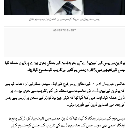
روسی صدر پوٹن نے امریکا کو سب سے بڑا دشمن قرار دیدیا، فوٹو: فائل
یوکرین نے روس کے ''نیوی ڈے'' پر بحریہ اسود کے جنگی بحری بیڑے پر ڈرون حملہ کیا
جس کے نتیجے میں 5 افراد زخمی ہوگئے اور تقریب کو منسوخ کرنا پڑا۔
عالمی خبر رساں ادارے کے مطابق روسی فوج کے ایک سینئر اہلکار نے الزام عائد کیا ہے
کہ یوکرین نے نیوی ڈے کی مناسبت سے منعقد کی گئی تقریب سے بحری بیڑے پر
ڈرون حملہ کیا۔ ابتدا میں کہا گیا تھا کہ کوئی چیز ہیڈکوارٹر کے صحن پر اُڑ رہی ہے جس
کی بعد میں تصدیق ڈرون کے طور پر ہوئی۔
روسی فوج کے سینیئر اہلکار کا کہنا تھا کہ ڈرون حملے میں فلیٹ ہیڈ کوارٹر کے پانچ 5
اہلکار زخمی بھی ہوئے جس کے بعد نیوی ڈے کی تقریب کے جشن کو منسوخ کردیا