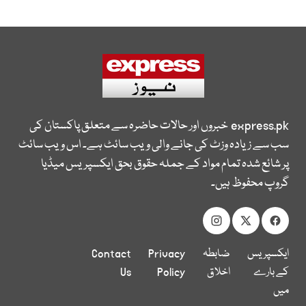
express.pk
خبروں اور حالات حاضرہ سے متعلق پاکستان کی
سب سے زیادہ وزٹ کی جانے والی ویب سائٹ ہے۔ اس ویب سائٹ
پر شائع شدہ تمام مواد کے جملہ حقوق بحق ایکسپریس میڈیا
گروپ محفوظ ہیں۔
ایکسپریس
ضابطہ
Privacy
Contact
کے بارے
اخلاق
Policy
Us
میں