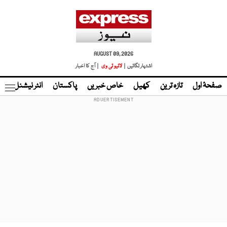
AUGUST 09, 2026
اشتہار لگائیں |
لائیو ٹی وی
| آج کا اخبار
صفحۂ اول
تازہ ترین
کھیل
خاص خبریں
پاکستان
انٹر نیشنل
ٹا