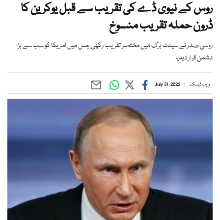
روس کے نیوی ڈے کی تقریب سے قبل یوکرین کا
ڈرون حملہ تقریب منسوخ
روسی صدر نے سینٹ برگ میں مختصر تقریب رکھی جس میں امریکا کو سب سے بڑا
دشمن قرار دیدیا
ویب ڈیسک
July 31, 2022