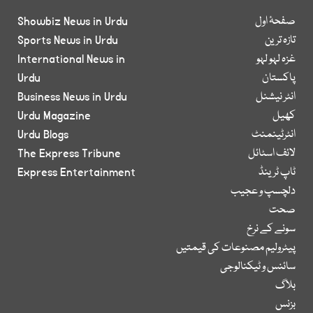
صفحۂ اول
Showbiz News in Urdu
تازہ ترین
Sports News in Urdu
غزہ لہو لہو
International News in
پاکستان
Urdu
انٹر نیشنل
Business News in Urdu
کھیل
Urdu Magazine
انٹرٹینمنٹ
Urdu Blogs
لائف اسٹائل
The Express Tribune
ٹاپ ٹرینڈ
Express Entertainment
دلچسپ و عجیب
صحت
سونے کے نرخ
پیٹرولیم مصنوعات کی قیمتیں
سائنس و ٹیکنالوجی
بلاگ
بزنس