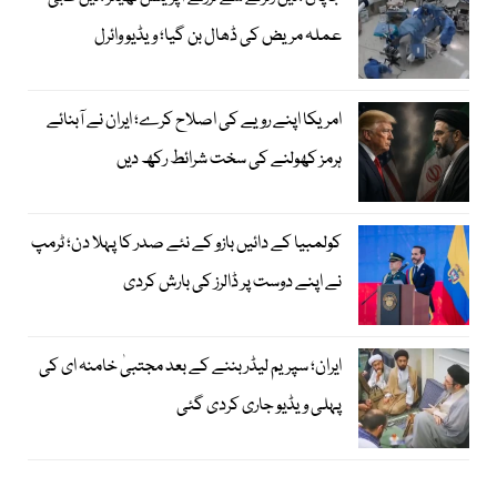
عملہ مریض کی ڈھال بن گیا؛ ویڈیو وائرل
امریکا اپنے رویے کی اصلاح کرے؛ ایران نے آبنائے
ہرمز کھولنے کی سخت شرائط رکھ دیں
کولمبیا کے دائیں بازو کے نئے صدر کا پہلا دن؛ ٹرمپ
نے اپنے دوست پر ڈالرز کی بارش کردی
ایران؛ سپریم لیڈر بننے کے بعد مجتبیٰ خامنہ ای کی
پہلی ویڈیو جاری کردی گئی