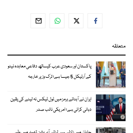
متعلقہ
پاکستان اور سعودی عرب کیساتھ دفاعی معاہدہ نیٹو
کے آرٹیکل 5 جیسا ہے؛ ترک وزیر خارجہ
ایران نے آبنائے ہرمز میں ٹول ٹیکس نہ لینے کی یقین
دہانی کرائی ہے؛ امریکی نائب صدر
جاپان میں زلزلے سے لرزتے آپریشن تھیٹر میں طبی